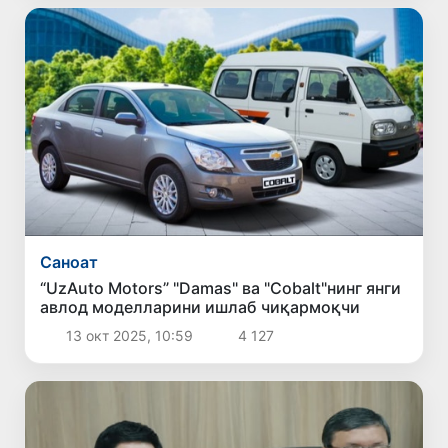
Саноат
“UzAuto Motors” "Damas" ва "Cobalt"нинг янги
авлод моделларини ишлаб чиқармоқчи
13 окт 2025, 10:59
4 127