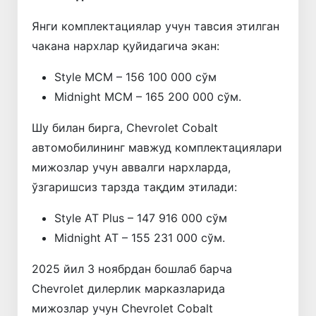
Янги комплектaциялар учун тавсия этилган
чакана нархлар қуйидагича экан:
Style MCM – 156 100 000 сўм
Midnight MCM – 165 200 000 сўм.
Шу билан бирга, Chevrolet Cobalt
автомобилининг мавжуд комплектaциялари
мижозлар учун аввалги нархларда,
ўзгаришсиз тарзда тақдим этилади:
Style AT Plus – 147 916 000 сўм
Midnight AT – 155 231 000 сўм.
2025 йил 3 ноябрдан бошлаб барча
Chevrolet дилерлик марказларида
мижозлар учун Chevrolet Cobalt