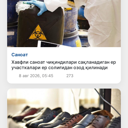
Саноат
Хавфли саноат чиқиндилари сақланадиган ер
участкалари ер солиғидан озод қилинади
8 авг 2026, 05:45
273