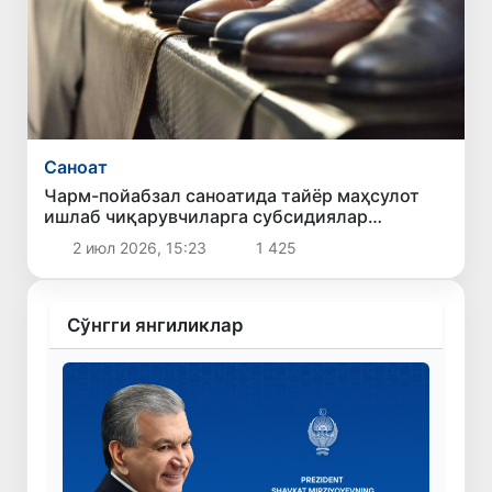
Саноат
Чарм-пойабзал саноатида тайёр маҳсулот
ишлаб чиқарувчиларга субсидиялар
берилади
2 июл 2026, 15:23
1 425
Сўнгги янгиликлар