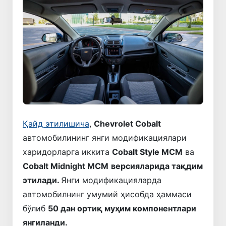
Қайд этилишича
,
Chevrolet Cobalt
автомобилининг янги модификациялари
харидорларга иккита
Cobalt Style MCM
ва
Cobalt Midnight MCM
версияларида тақдим
этилади.
Янги модификацияларда
автомобилнинг умумий ҳисобда ҳаммаси
бўлиб
50 дан ортиқ муҳим компонентлари
янгиланди.