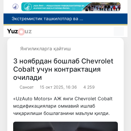
Экстремистик ташкилотлар ва материалларнинг электрон реестри юритилади
Ўзбекистон Журналистлар уюшмаси қошида Блогерлар ижодий кенгаши ташкил этилди
Yuz
uz
Кредит ва молиявий хизматлар рекламасига огоҳлантириш талаби киритилади
FOTON ва MKBANK стратегик ҳамкорлик ва бўлиб тўлаш шартлари!
Янгиликларга қайтиш
Беҳруз Каримов фаолиятини Швейцариянинг «Лугано» клубида давом эттиради
3 ноябрдан бошлаб Chevrolet
Cobalt учун контрактация
очилади
Саноат
15 окт 2025, 16:36
4 259
«UzAuto Motors» АЖ янги Chevrolet Cobalt
модификациялари оммавий ишлаб
чиқарилиши бошлаганини маълум қилди.