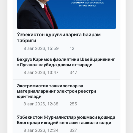
Ўзбекистон қурувчиларига байрам
табриги
8 авг 2026, 15:59
12
Беҳруз Каримов фаолиятини Швейцариянинг
«Лугано» клубида давом эттиради
8 авг 2026, 13:47
347
Экстремистик ташкилотлар ва
материалларнинг электрон реестри
юритилади
8 авг 2026, 12:38
255
Ўзбекистон Журналистлар уюшмаси қошида
Блогерлар ижодий кенгаши ташкил этилди
8 авг 2026, 12:34
327