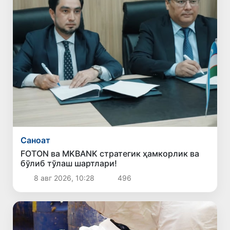
Саноат
FOTON ва MKBANK стратегик ҳамкорлик ва
бўлиб тўлаш шартлари!
8 авг 2026, 10:28
496