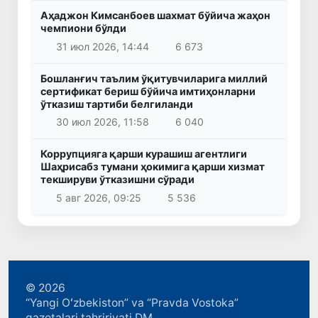
Аҳаджон Кимсанбоев шахмат бўйича жаҳон
чемпиони бўлди
31 июл 2026, 14:44
6 673
Бошланғич таълим ўқитувчиларига миллий
сертификат бериш бўйича имтиҳонларни
ўтказиш тартиби белгиланди
30 июл 2026, 11:58
6 040
Коррупцияга қарши курашиш агентлиги
Шаҳрисабз тумани ҳокимига қарши хизмат
текшируви ўтказишни сўради
5 авг 2026, 09:25
5 536
© 2026
“Yangi Oʻzbekiston” va “Pravda Vostoka”
gazetalari tahririyati DM