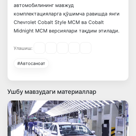
автомобилининг мавжуд
комплектaцияларга қўшимча равишда янги
Chevrolet Cobalt Style MCM ва Cobalt
Midnight MCM версиялари тақдим этилади.
Улашиш:
#Автосаноат
Ушбу мавзудаги материаллар