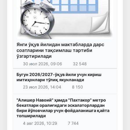
Янги ўқув йилидан мактабларда дарс
соатларини тақсимлаш тартиби
ўзгартирилади
30 июл 2026, 09:06
32 548
Бугун 2026/2027-ўқув йили учун кириш
имтиҳонлари тўлиқ якунланади
23 июл 2026, 14:04
8 150
"Алишер Навоий" ҳамда "Пахтакор" метро
бекатлари оралиғидаги эскалаторлардан
бири йўловчилар учун фойдаланишга қайта
топширилади
4 авг 2026, 10:29
7 744