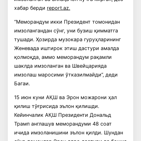
хабар берди
report.az.
“Меморандум икки Президент томонидан
имзолангандан сўнг, уни бузиш қимматга
тушади. Ҳозирда музокара гуруҳларининг
Женевада иштирок этиш дастури амалда
қолмоқда, аммо меморандум рақамли
шаклда имзоланган ва Швейцарияда
имзолаш маросими ўтказилмайди”, деди
Багаи.
15 июн куни АҚШ ва Эрон можарони ҳал
қилиш тўғрисида эълон қилишди.
Кейинчалик АҚШ Президенти Дональд
Трамп англашув меморандуми 48 соат
ичида имзоланишини эълон қилди. Шундан