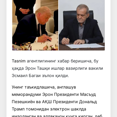
Tasnim
агентлигининг хабар беришича, бу
ҳақда Эрон Ташқи ишлар вазирлиги вакили
Эсмаил Багаи эълон қилди.
Унинг таъкидлашича, англашув
меморандуми Эрон Президенти Масъуд
Пезешкиён ва АҚШ Президенти Дональд
Трамп томонидан электрон шаклда
имзоланган ва аллақачон кучга кирган, деб