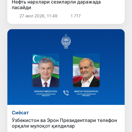
Нефть нархлари сезиларли даражада
пасайди
27 июл 2026, 11:49
1 717
Сиёсат
Ўзбекистон ва Эрон Президентлари телефон
орқали мулоқот қилдилар