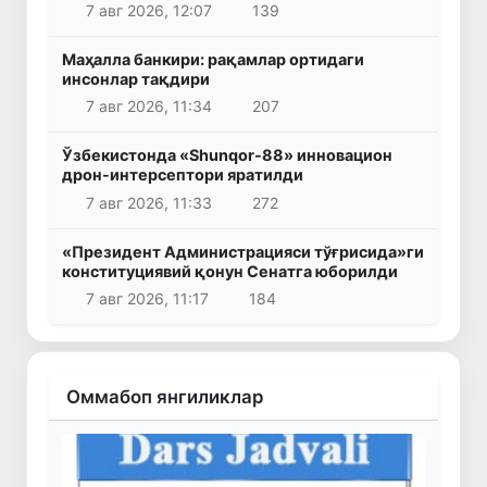
7 авг 2026, 12:07
139
Маҳалла банкири: рақамлар ортидаги
инсонлар тақдири
7 авг 2026, 11:34
207
Ўзбекистонда «Shunqor-88» инновацион
дрон-интерсептори яратилди
7 авг 2026, 11:33
272
«Президент Администрацияси тўғрисида»ги
конституциявий қонун Сенатга юборилди
7 авг 2026, 11:17
184
Оммабоп янгиликлар