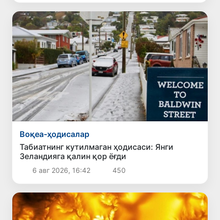
Воқеа-ҳодисалар
Табиатнинг кутилмаган ҳодисаси: Янги
Зеландияга қалин қор ёғди
6 авг 2026, 16:42
450