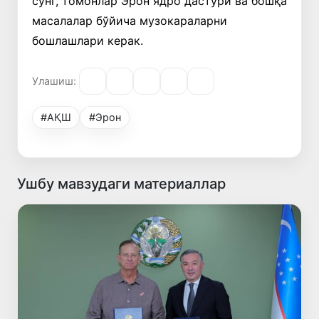
сўнг, томонлар Эрон ядро дастури ва бошқа
масалалар бўйича музокараларни
бошлашлари керак.
Улашиш:
#АҚШ
#Эрон
Ушбу мавзудаги материаллар