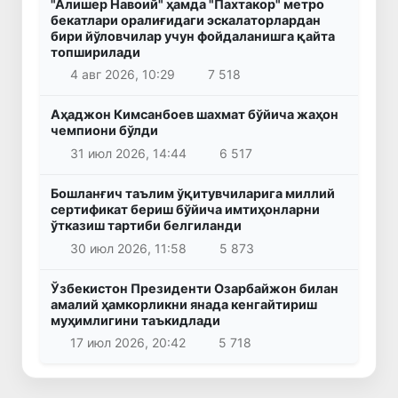
"Алишер Навоий" ҳамда "Пахтакор" метро
бекатлари оралиғидаги эскалаторлардан
бири йўловчилар учун фойдаланишга қайта
топширилади
4 авг 2026, 10:29
7 518
Аҳаджон Кимсанбоев шахмат бўйича жаҳон
чемпиони бўлди
31 июл 2026, 14:44
6 517
Бошланғич таълим ўқитувчиларига миллий
сертификат бериш бўйича имтиҳонларни
ўтказиш тартиби белгиланди
30 июл 2026, 11:58
5 873
Ўзбекистон Президенти Озарбайжон билан
амалий ҳамкорликни янада кенгайтириш
муҳимлигини таъкидлади
17 июл 2026, 20:42
5 718