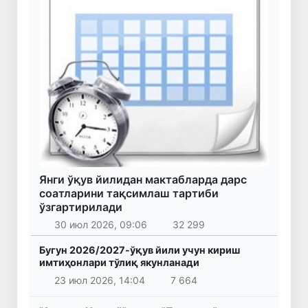
Янги ўқув йилидан мактабларда дарс
соатларини тақсимлаш тартиби
ўзгартирилади
30 июл 2026, 09:06
32 299
Бугун 2026/2027-ўқув йили учун кириш
имтиҳонлари тўлиқ якунланади
23 июл 2026, 14:04
7 664