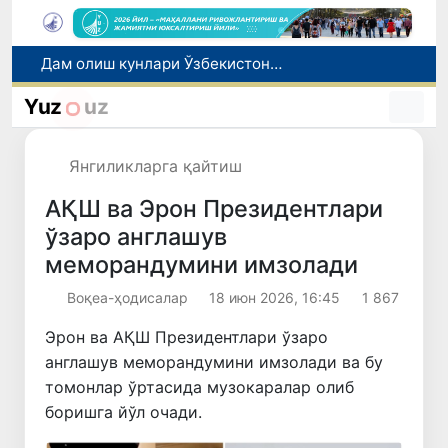
Дам олиш кунлари Ўзбекистонда ҳаво 42 даражагача исийди
Олтой Республикасидан Ўзбекистонга 30 минг бошга яқин қорамол етказиб берилди
Маҳалла банкири: рақамлар ортидаги инсонлар тақдири
Yuz
uz
Ўзбекистонда «Shunqor-88» инновацион дрон-интерсептори яратилди
Экологик экспертиза энди экологик хавфларни олдиндан бошқариш тизимига айланади
Янгиликларга қайтиш
АҚШ ва Эрон Президентлари
ўзаро англашув
меморандумини имзолади
Воқеа-ҳодисалар
18 июн 2026, 16:45
1 867
Эрон ва АҚШ Президентлари ўзаро
англашув меморандумини имзолади ва бу
томонлар ўртасида музокаралар олиб
боришга йўл очади.