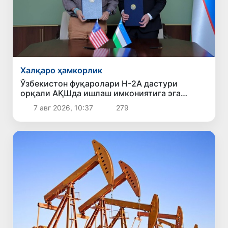
Халқаро ҳамкорлик
Ўзбекистон фуқаролари H-2A дастури
орқали АҚШда ишлаш имкониятига эга
бўлади
7 авг 2026, 10:37
279