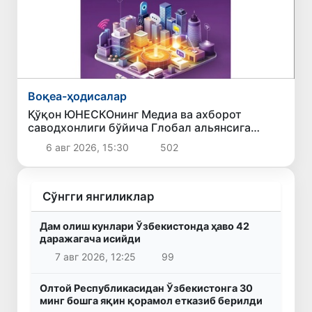
Воқеа-ҳодисалар
Қўқон ЮНЕСКОнинг Медиа ва ахборот
саводхонлиги бўйича Глобал альянсига
қўшилди
6 авг 2026, 15:30
502
Сўнгги янгиликлар
Дам олиш кунлари Ўзбекистонда ҳаво 42
даражагача исийди
7 авг 2026, 12:25
99
Олтой Республикасидан Ўзбекистонга 30
минг бошга яқин қорамол етказиб берилди