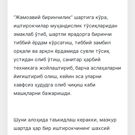
“Жамоавий биринчилик” шартига кўра,
иштирокчилар муҳандислик тўсиқларидан
эмаклаб ўтиб, шартли ярадорга биринчи
тиббий ёрдам кўрсатиш, тиббий замбил
орқали ва арқон ёрдамида сувли тўсиқ
устидан олиб ўтиш, санитар ҳарбий
техникага жойлаштириб, барча аслаҳаларни
йиғиштириб олиш, кейин эса уларни
хавфсиз ҳудудга олиб чиқиш каби
машқларни бажаришди.
Шуни алоҳида таъкидлаш керакки, мазкур
шартда ҳар бир иштирокчининг шахсий