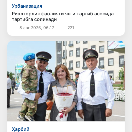
Урбанизация
Риэлторлик фаолияти янги тартиб асосида
тартибга солинади
8 авг 2026, 06:17
221
Ҳарбий