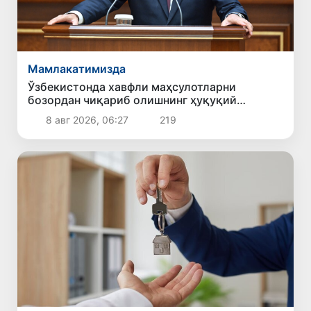
Мамлакатимизда
Ўзбекистонда хавфли маҳсулотларни
бозордан чиқариб олишнинг ҳуқуқий
механизми белгиланади
8 авг 2026, 06:27
219