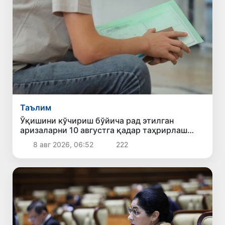
Таълим
Ўқишини кўчириш бўйича рад этилган
аризаларни 10 августга қадар таҳрирлаш
мумкин
8 авг 2026, 06:52
222