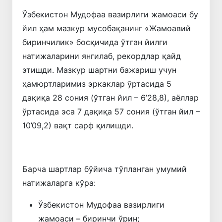
Ўзбекистон Мудофаа вазирлиги жамоаси бу
йил ҳам мазкур мусобақанинг «Жамоавий
биринчилик» босқичида ўтган йилги
натижаларини янгилаб, рекордлар қайд
этишди. Мазкур шартни бажариш учун
ҳамюртларимиз эркаклар ўртасида 5
дақиқа 28 сония (ўтган йил – 6’28,8), аёллар
ўртасида эса 7 дақиқа 57 сония (ўтган йил –
10’09,2) вақт сарф қилишди.
Барча шартлар бўйича тўпланган умумий
натижаларга кўра:
Ўзбекистон Мудофаа вазирлиги
жамоаси – биринчи ўрин;