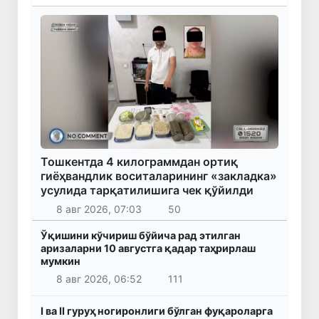
Тошкентда 4 килограммдан ортиқ
гиёҳвандлик воситаларининг «закладка»
усулида тарқатилишига чек қўйилди
8 авг 2026, 07:03
50
Ўқишини кўчириш бўйича рад этилган
аризаларни 10 августга қадар таҳрирлаш
мумкин
8 авг 2026, 06:52
111
I ва II гуруҳ ногиронлиги бўлган фуқароларга