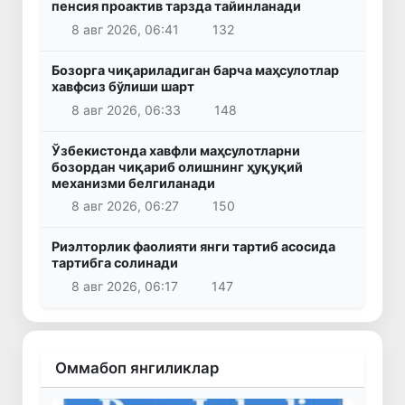
пенсия проактив тарзда тайинланади
8 авг 2026, 06:41
132
Бозорга чиқариладиган барча маҳсулотлар
хавфсиз бўлиши шарт
8 авг 2026, 06:33
148
Ўзбекистонда хавфли маҳсулотларни
бозордан чиқариб олишнинг ҳуқуқий
механизми белгиланади
8 авг 2026, 06:27
150
Риэлторлик фаолияти янги тартиб асосида
тартибга солинади
8 авг 2026, 06:17
147
Оммабоп янгиликлар