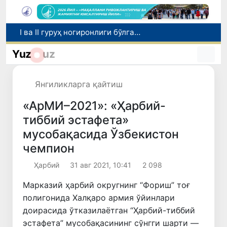
I ва II гуруҳ ногиронлиги бўлган фуқароларга пенсия проактив тарзда тайинланади
Бозорга чиқариладиган барча маҳсулотлар хавфсиз бўлиши шарт
Yuz
uz
Ўзбекистонда хавфли маҳсулотларни бозордан чиқариб олишнинг ҳуқуқий механизми белгиланади
Тошкентда 4 килограммдан ортиқ гиёҳвандлик воситаларининг «закладка» усулида тарқатилишига чек қўйилди
Янгиликларга қайтиш
Ўқишини кўчириш бўйича рад этилган аризаларни 10 августга қадар таҳрирлаш мумкин
«АрМИ–2021»: «Ҳарбий-
тиббий эстафета»
мусобақасида Ўзбекистон
чемпион
Ҳарбий
31 авг 2021, 10:41
2 098
Марказий ҳарбий округнинг “Фориш” тоғ
полигонида Халқаро армия ўйинлари
доирасида ўтказилаётган “Ҳарбий-тиббий
эстафета” мусобақасининг сўнгги шарти —