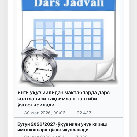
Янги ўқув йилидан мактабларда дарс
соатларини тақсимлаш тартиби
ўзгартирилади
30 июл 2026, 09:06
32 437
Бугун 2026/2027-ўқув йили учун кириш
имтиҳонлари тўлиқ якунланади