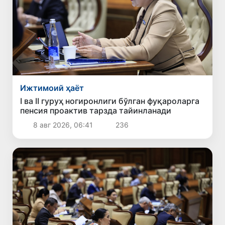
Ижтимоий ҳаёт
I ва II гуруҳ ногиронлиги бўлган фуқароларга
пенсия проактив тарзда тайинланади
8 авг 2026, 06:41
236