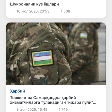
Шукроналик кўз ёшлари
10 июл 2026, 20:53
1 538
Ҳарбий
Тошкент ва Самарқандда ҳарбий
хизматчиларга тўланадиган “ижара пули”
оширилади
8 июл 2026, 15:49
1 749