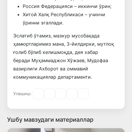
Россия Федерацияси – иккинчи ўрин;
Хитой Халқ Республикаси – учинчи
ўринни эгаллади.
Эслатиб ўтамиз, мазкур мусобақада
ҳамюртларимиз мана, 3-йилдирки, мутлоқ
ғолиб бўлиб келишмоқда, дея хабар
беради Муҳаммаджон Хўжаев, Мудофаа
вазирлиги Ахборот ва оммавий
коммуникациялар департаменти.
Улашиш:
Ушбу мавзудаги материаллар