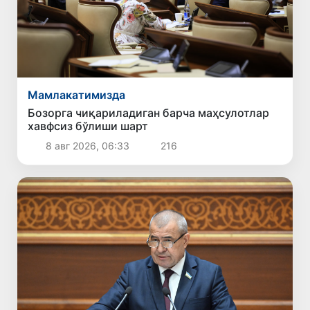
Мамлакатимизда
Бозорга чиқариладиган барча маҳсулотлар
хавфсиз бўлиши шарт
8 авг 2026, 06:33
216