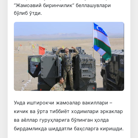
“Жамоавий биринчилик” беллашувлари
бўлиб ўтди.
Унда иштирокчи жамоалар вакиллари –
кичик ва ўрта тиббиёт ходимлари эркаклар
ва аёллар гуруҳларига бўлинган ҳолда
бирдамликда шиддатли баҳсларга киришди.