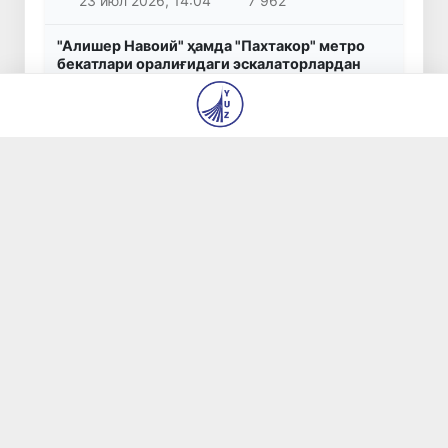
23 июл 2026, 14:04
7 962
"Алишер Навоий" ҳамда "Пахтакор" метро
бекатлари оралиғидаги эскалаторлардан
бири йўловчилар учун фойдаланишга қайта
топширилади
4 авг 2026, 10:29
7 692
Аҳаджон Кимсанбоев шахмат бўйича жаҳон
чемпиони бўлди
31 июл 2026, 14:44
6 633
Бошланғич таълим ўқитувчиларига миллий
сертификат бериш бўйича имтиҳонларни
ўтказиш тартиби белгиланди
30 июл 2026, 11:58
5 975
Коррупцияга қарши курашиш агентлиги
Шаҳрисабз тумани ҳокимига қарши хизмат
текшируви ўтказишни сўради
5 авг 2026, 09:25
5 134