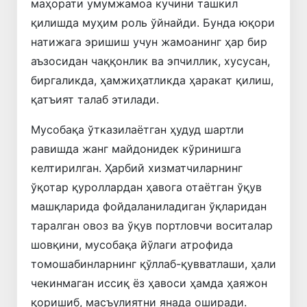
маҳорати умумжамоа кучини ташкил
қилишда муҳим роль ўйнайди. Бунда юқори
натижага эришиш учун жамоанинг ҳар бир
аъзосидан чаққонлик ва эпчиллик, хусусан,
биргаликда, ҳамжиҳатликда ҳаракат қилиш,
қатъият талаб этилади.
Мусобақа ўтказилаётган ҳудуд шартли
равишда жанг майдонидек кўринишга
келтирилган. Ҳарбий хизматчиларнинг
ўқотар қуроллардан ҳавога отаётган ўқув
машқларида фойдаланиладиган ўқларидан
таралган овоз ва ўқув портловчи воситалар
шовқини, мусобақа йўлаги атрофида
томошабинларнинг қўллаб-қувватлаши, ҳали
чекинмаган иссиқ ёз ҳавоси ҳамда ҳаяжон
қоришиб, масъулиятни янада оширади.