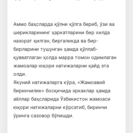
Аммо баҳсларда қўлни қўлга бериб, ўзи ва
шерикларининг ҳаркатларини бир хилда
назорат қилган, биргаликда ва бир-
бирларини тушунган ҳамда қўллаб-
қувватлаган ҳолда марра томон одимлаган
жамоалар юқори натижаларни қайд эта
олди.
Якуний натижаларга кўра, «Жамоавий
биринчилик» босқичида эркаклар ҳамда
аёллар баҳсларида Ўзбекистон жамоаси
юқори натижаларни кўрсатиб, биринчи
ўринга сазовор бўлишди.