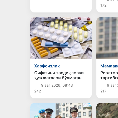
қаратил
172
тафсило
Хавфсизлик
Мамлак
Сифатини тасдиқловчи
Риэлтор
ҳужжатлари бўлмаган
тартибг
дори воситаларининг
9 авг 2026, 08:43
9 авг 
муомалага
242
217
киритилишининг олди
олинди