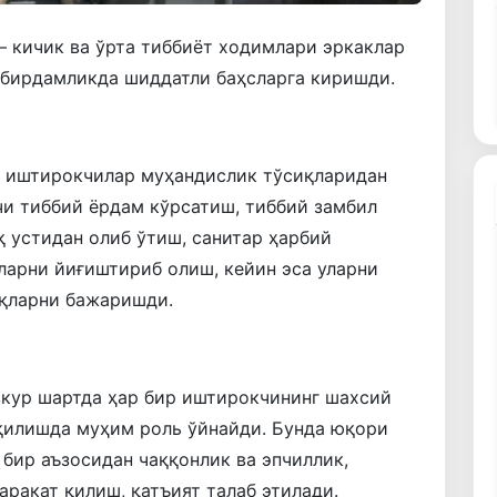
 кичик ва ўрта тиббиёт ходимлари эркаклар
а бирдамликда шиддатли баҳсларга киришди.
, иштирокчилар муҳандислик тўсиқларидан
чи тиббий ёрдам кўрсатиш, тиббий замбил
қ устидан олиб ўтиш, санитар ҳарбий
ларни йиғиштириб олиш, кейин эса уларни
шқларни бажаришди.
зкур шартда ҳар бир иштирокчининг шахсий
қилишда муҳим роль ўйнайди. Бунда юқори
бир аъзосидан чаққонлик ва эпчиллик,
аракат қилиш, қатъият талаб этилади.