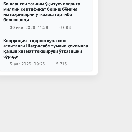
Бошланғич таълим ўқитувчиларига
миллий сертификат бериш бўйича
имтиҳонларни ўтказиш тартиби
белгиланди
30 июл 2026, 11:58
6 093
Коррупцияга қарши курашиш
агентлиги Шаҳрисабз тумани ҳокимига
қарши хизмат текшируви ўтказишни
сўради
5 авг 2026, 09:25
5 715