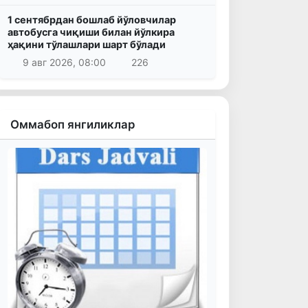
1 сентябрдан бошлаб йўловчилар
автобусга чиқиши билан йўлкира
ҳақини тўлашлари шарт бўлади
9 авг 2026, 08:00
226
Оммабоп янгиликлар