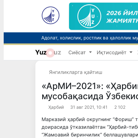
Ўзбекистонда зилзила содир бўлди
Yuz
uz
Сиёсат
Иқтисодиёт
Риэлторлик фаолияти тартибга солинди
“Мен таниган Ўзбекистон!”
Янгиликларга қайтиш
«АрМИ–2021»: «Ҳарби
мусобақасида Ўзбеки
Ҳарбий
31 авг 2021, 10:41
2 102
Марказий ҳарбий округнинг “Фориш” 
доирасида ўтказилаётган “Ҳарбий-тиб
“Жамоавий биринчилик” беллашувлари 