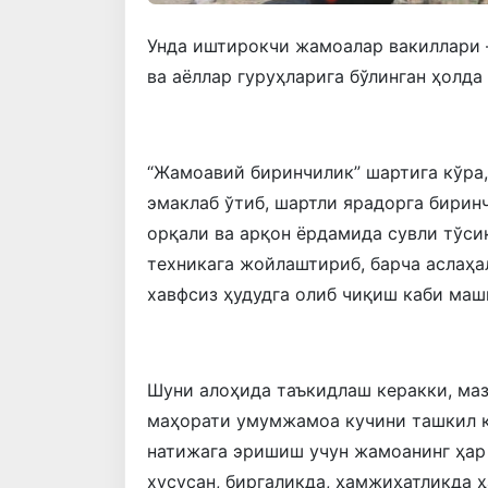
Унда иштирокчи жамоалар вакиллари –
ва аёллар гуруҳларига бўлинган ҳолд
“Жамоавий биринчилик” шартига кўра
эмаклаб ўтиб, шартли ярадорга бирин
орқали ва арқон ёрдамида сувли тўси
техникага жойлаштириб, барча аслаҳа
хавфсиз ҳудудга олиб чиқиш каби ма
Шуни алоҳида таъкидлаш керакки, ма
маҳорати умумжамоа кучини ташкил 
натижага эришиш учун жамоанинг ҳар 
хусусан, биргаликда, ҳамжиҳатликда ҳ