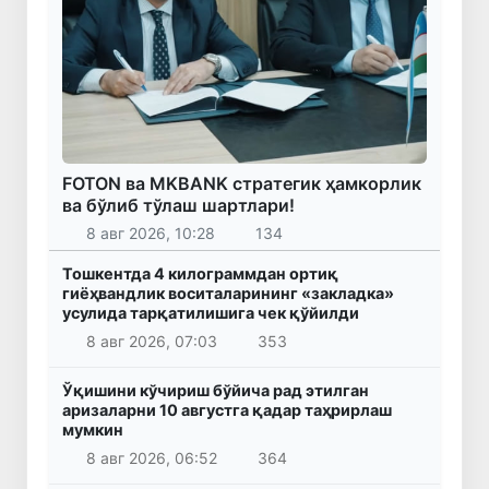
FOTON ва MKBANK стратегик ҳамкорлик
ва бўлиб тўлаш шартлари!
8 авг 2026, 10:28
134
Тошкентда 4 килограммдан ортиқ
гиёҳвандлик воситаларининг «закладка»
усулида тарқатилишига чек қўйилди
8 авг 2026, 07:03
353
Ўқишини кўчириш бўйича рад этилган
аризаларни 10 августга қадар таҳрирлаш
мумкин
8 авг 2026, 06:52
364