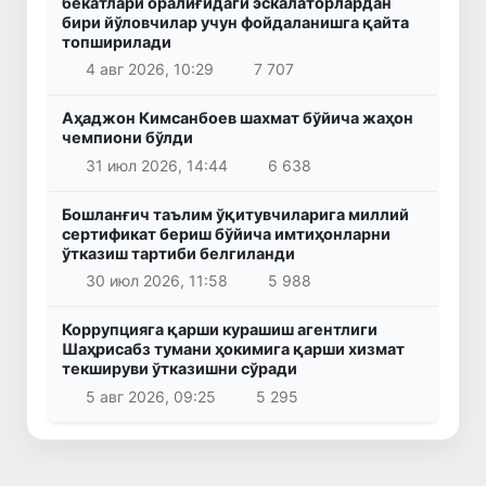
бекатлари оралиғидаги эскалаторлардан
бири йўловчилар учун фойдаланишга қайта
топширилади
4 авг 2026, 10:29
7 707
Аҳаджон Кимсанбоев шахмат бўйича жаҳон
чемпиони бўлди
31 июл 2026, 14:44
6 638
Бошланғич таълим ўқитувчиларига миллий
сертификат бериш бўйича имтиҳонларни
ўтказиш тартиби белгиланди
30 июл 2026, 11:58
5 988
Коррупцияга қарши курашиш агентлиги
Шаҳрисабз тумани ҳокимига қарши хизмат
текшируви ўтказишни сўради
5 авг 2026, 09:25
5 295