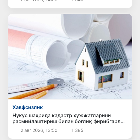
Хавфсизлик
Нукус шаҳрида кадастр ҳужжатларини
расмийлаштириш билан боғлиқ фирибгарлик
ҳолати фош этилди
2 авг 2026, 13:50
1 385