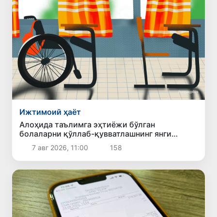
Ижтимоий ҳаёт
Алоҳида таълимга эҳтиёжи бўлган
болаларни қўллаб-қувватлашнинг янги
тизими жорий этилади
7 авг 2026, 11:00
158