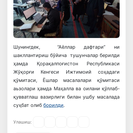
Шунингдек, “Аёллар дафтари” ни
шакллантириш бўйича тушунчалар берилди
ҳамда Қорақалпоғистон Республикаси
Жўқорғи Кенгеси Ижтимоий соҳадаги
қўмитаси, Ёшлар масалалари қўмитаси
аьзолари ҳамда Маҳалла ва оилани қўллаб-
қувватлаш вазирлиги билан ушбу масалада
суҳбат олиб
борилди
.
Улашиш: