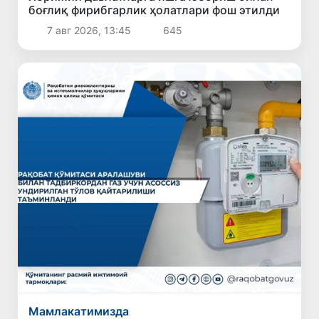
боғлиқ фирибгарлик ҳолатлари фош этилди
7 авг 2026, 13:45
645
Мамлакатимизда