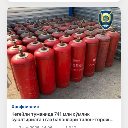
Хавфсизлик
Кегейли туманида 741 млн сўмлик
суюлтирилган газ балонлари талон-торож
қилиш ҳолати фош этилди
2 авг 2026, 14:06
1 340