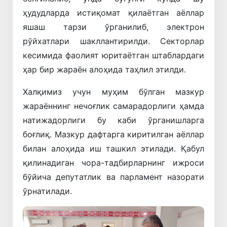
ҳудудларда истиқомат қилаётган аёллар
яшаш тарзи ўрганилиб, электрон
рўйхатлари шакллантирилди. Секторлар
кесимида фаолият юритаётган штаблардаги
ҳар бир жараён алоҳида таҳлил этилди.
Халқимиз учун муҳим бўлган мазкур
жараённинг нечоғлик самарадорлиги ҳамда
натижадорлиги бу каби ўрганишларга
боғлиқ. Мазкур дафтарга киритилган аёллар
билан алоҳида иш ташкил этилади. Қабул
қилинадиган чора-тадбирларнинг ижроси
бўйича депутатлик ва парламент назорати
ўрнатилади.