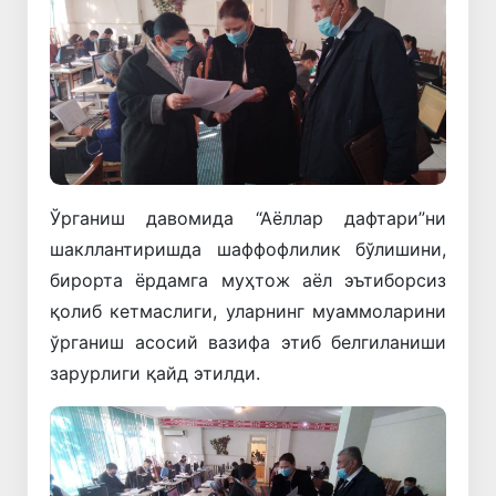
Ўрганиш давомида “Аёллар дафтари”ни
шакллантиришда шаффофлилик бўлишини,
бирорта ёрдамга муҳтож аёл эътиборсиз
қолиб кетмаслиги, уларнинг муаммоларини
ўрганиш асосий вазифа этиб белгиланиши
зарурлиги қайд этилди.