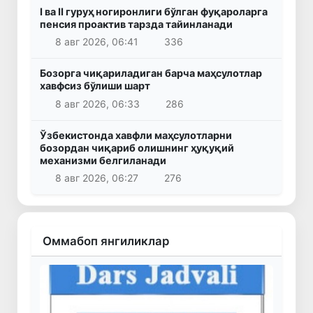
I ва II гуруҳ ногиронлиги бўлган фуқароларга
пенсия проактив тарзда тайинланади
8 авг 2026, 06:41
336
Бозорга чиқариладиган барча маҳсулотлар
хавфсиз бўлиши шарт
8 авг 2026, 06:33
286
Ўзбекистонда хавфли маҳсулотларни
бозордан чиқариб олишнинг ҳуқуқий
механизми белгиланади
8 авг 2026, 06:27
276
Оммабоп янгиликлар