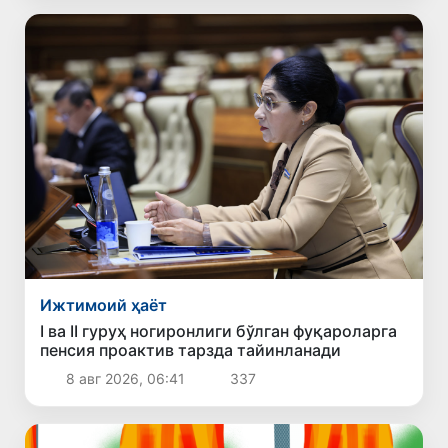
Ижтимоий ҳаёт
I ва II гуруҳ ногиронлиги бўлган фуқароларга
пенсия проактив тарзда тайинланади
8 авг 2026, 06:41
337