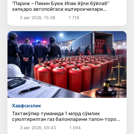
“Париж – Пекин Буюк Ипак йўли бўйлаб”
халқаро автопойгаси иштирокчилари
Қорақалпоғистонда
3 авг 2026, 15:38
1 718
Хавфсизлик
Тахтакўпир туманида 1 млрд сўмлик
суюлтирилган газ балонларини талон-торож
қилиш ҳолати фош этилди
3 авг 2026, 09:43
1 094