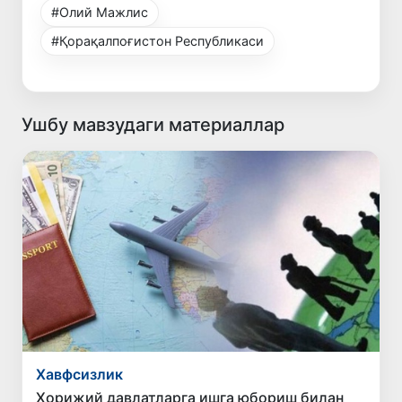
#Олий Мажлис
#Қорақалпоғистон Республикаси
Ушбу мавзудаги материаллар
Хавфсизлик
Хорижий давлатларга ишга юбориш билан