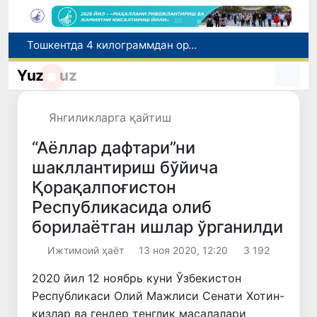
Ўқишини кўчириш бўйича рад этилган аризаларни 10 августга қадар таҳрирлаш мумкин
I ва II гуруҳ ногиронлиги бўлган фуқароларга пенсия проактив тарзда тайинланади
Yuz
uz
Бозорга чиқариладиган барча маҳсулотлар хавфсиз бўлиши шарт
FOTON ва MKBANK стратегик ҳамкорлик ва бўлиб тўлаш шартлари!
Янгиликларга қайтиш
Тошкентда 4 килограммдан ортиқ гиёҳвандлик воситаларининг «закладка» усулида тарқатилишига чек қўйилди
“Аёллар дафтари”ни
шакллантириш бўйича
Қорақалпоғистон
Республикасида олиб
борилаётган ишлар ўрганилди
Ижтимоий ҳаёт
13 ноя 2020, 12:20
3 192
2020 йил 12 ноябрь куни Ўзбекистон
Республикаси Олий Мажлиси Сенати Хотин-
қизлар ва гендер тенглик масалалари