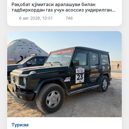
Рақобат қўмитаси аралашуви билан
тадбиркордан газ учун асоссиз ундирилган
тўлов қайтарилиши таъминланди
6 авг 2026, 10:01
746
Туризм