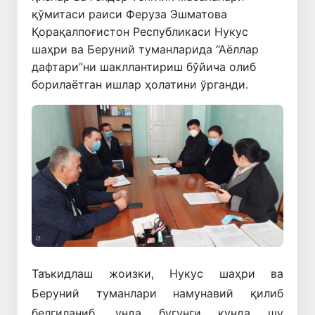
қўмитаси раиси Феруза Эшматова
Қорақалпоғистон Республикаси Нукус
шаҳри ва Беруний туманларида “Аёллар
дафтари”ни шакллантириш бўйича олиб
борилаётган ишлар ҳолатини ўрганди.
Таъкидлаш жоизки, Нукус шаҳри ва
Беруний туманлари намунавий қилиб
белгиланиб, унда бугунги кунда шу