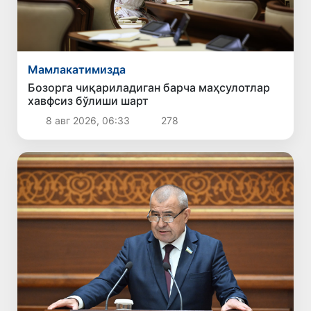
Мамлакатимизда
Бозорга чиқариладиган барча маҳсулотлар
хавфсиз бўлиши шарт
8 авг 2026, 06:33
278