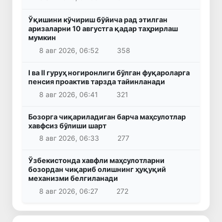
Ўқишини кўчириш бўйича рад этилган
аризаларни 10 августга қадар таҳрирлаш
мумкин
8 авг 2026, 06:52
358
I ва II гуруҳ ногиронлиги бўлган фуқароларга
пенсия проактив тарзда тайинланади
8 авг 2026, 06:41
321
Бозорга чиқариладиган барча маҳсулотлар
хавфсиз бўлиши шарт
8 авг 2026, 06:33
277
Ўзбекистонда хавфли маҳсулотларни
бозордан чиқариб олишнинг ҳуқуқий
механизми белгиланади
8 авг 2026, 06:27
272