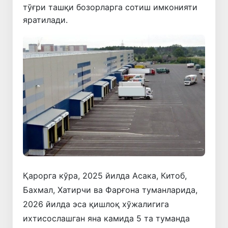
тўғри ташқи бозорларга сотиш имконияти
яратилади.
Қарорга кўра, 2025 йилда Асака, Китоб,
Бахмал, Хатирчи ва Фарғона туманларида,
2026 йилда эса қишлоқ хўжалигига
ихтисослашган яна камида 5 та туманда