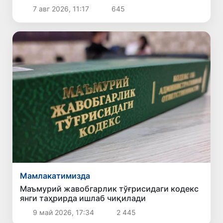
7 авг 2026, 11:17
645
Мамлакатимизда
Маъмурий жавобгарлик тўғрисидаги кодекс
янги таҳрирда ишлаб чиқилади
9 май 2026, 17:34
2 445