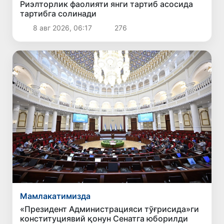
Риэлторлик фаолияти янги тартиб асосида
тартибга солинади
8 авг 2026, 06:17
276
Мамлакатимизда
«Президент Администрацияси тўғрисида»ги
конституциявий қонун Сенатга юборилди