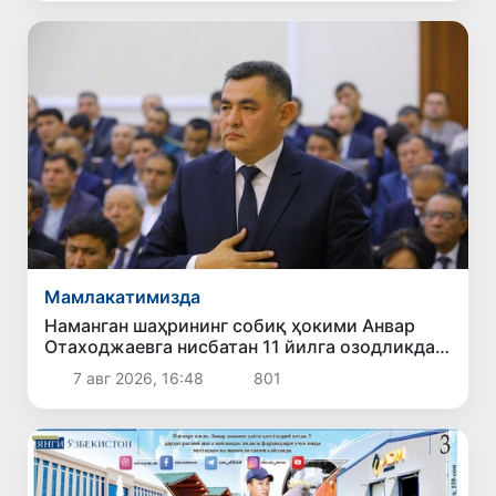
Мамлакатимизда
Наманган шаҳрининг собиқ ҳокими Анвар
Отаходжаевга нисбатан 11 йилга озодликдан
маҳрум қилиш жазоси тайинланди
7 авг 2026, 16:48
801