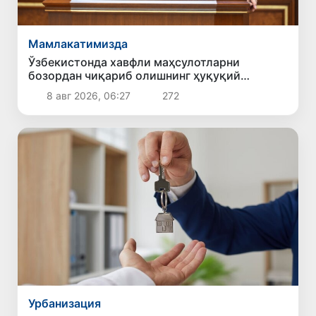
Мамлакатимизда
Ўзбекистонда хавфли маҳсулотларни
бозордан чиқариб олишнинг ҳуқуқий
механизми белгиланади
8 авг 2026, 06:27
272
Урбанизация