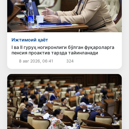
Ижтимоий ҳаёт
I ва II гуруҳ ногиронлиги бўлган фуқароларга
пенсия проактив тарзда тайинланади
8 авг 2026, 06:41
324