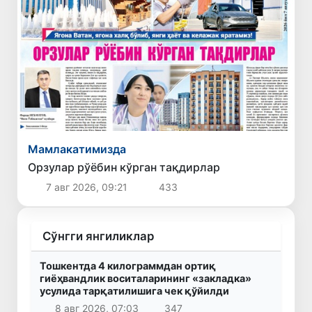
Мамлакатимизда
Орзулар рўёбин кўрган тақдирлар
7 авг 2026, 09:21
433
Сўнгги янгиликлар
Тошкентда 4 килограммдан ортиқ
гиёҳвандлик воситаларининг «закладка»
усулида тарқатилишига чек қўйилди
8 авг 2026, 07:03
347