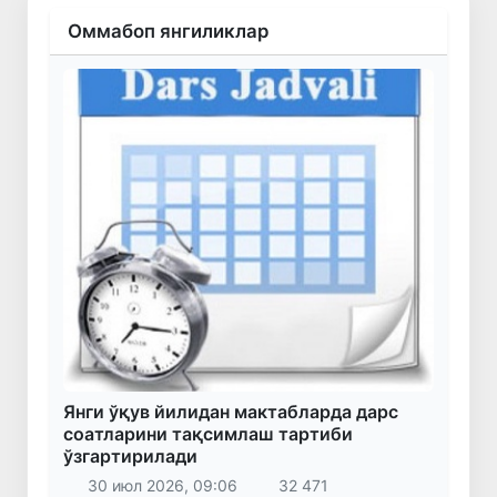
Оммабоп янгиликлар
Янги ўқув йилидан мактабларда дарс
соатларини тақсимлаш тартиби
ўзгартирилади
30 июл 2026, 09:06
32 471