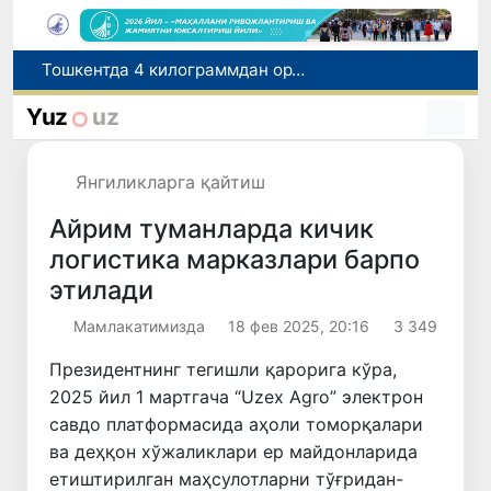
Ўқишини кўчириш бўйича рад этилган аризаларни 10 августга қадар таҳрирлаш мумкин
I ва II гуруҳ ногиронлиги бўлган фуқароларга пенсия проактив тарзда тайинланади
Yuz
uz
Бозорга чиқариладиган барча маҳсулотлар хавфсиз бўлиши шарт
FOTON ва MKBANK стратегик ҳамкорлик ва бўлиб тўлаш шартлари!
Янгиликларга қайтиш
Тошкентда 4 килограммдан ортиқ гиёҳвандлик воситаларининг «закладка» усулида тарқатилишига чек қўйилди
Айрим туманларда кичик
логистика марказлари барпо
этилади
Мамлакатимизда
18 фев 2025, 20:16
3 349
Президентнинг тегишли қарорига кўра,
2025 йил 1 мартгача “Uzex Agro” электрон
савдо платформасида аҳоли томорқалари
ва деҳқон хўжаликлари ер майдонларида
етиштирилган маҳсулотларни тўғридан-