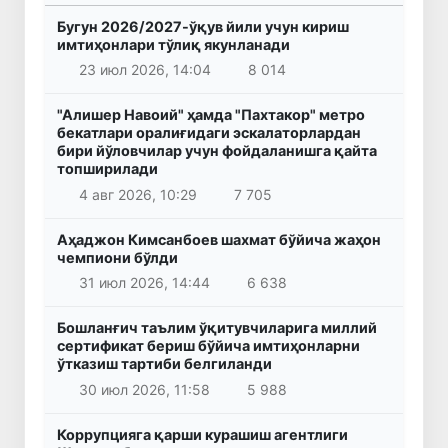
Бугун 2026/2027-ўқув йили учун кириш
имтиҳонлари тўлиқ якунланади
23 июл 2026, 14:04
8 014
"Алишер Навоий" ҳамда "Пахтакор" метро
бекатлари оралиғидаги эскалаторлардан
бири йўловчилар учун фойдаланишга қайта
топширилади
4 авг 2026, 10:29
7 705
Аҳаджон Кимсанбоев шахмат бўйича жаҳон
чемпиони бўлди
31 июл 2026, 14:44
6 638
Бошланғич таълим ўқитувчиларига миллий
сертификат бериш бўйича имтиҳонларни
ўтказиш тартиби белгиланди
30 июл 2026, 11:58
5 988
Коррупцияга қарши курашиш агентлиги