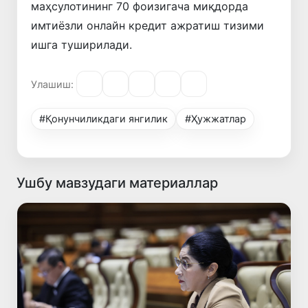
маҳсулотининг 70 фоизигача миқдорда
имтиёзли онлайн кредит ажратиш тизими
ишга туширилади.
Улашиш:
#Қонунчиликдаги янгилик
#Ҳужжатлар
Ушбу мавзудаги материаллар