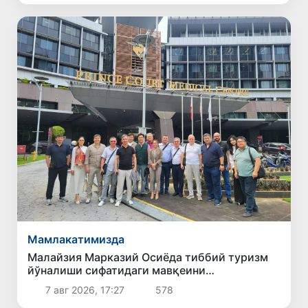
Мамлакатимизда
Малайзия Марказий Осиёда тиббий туризм
йўналиши сифатидаги мавқеини
мустаҳкамламоқда
7 авг 2026, 17:27
578