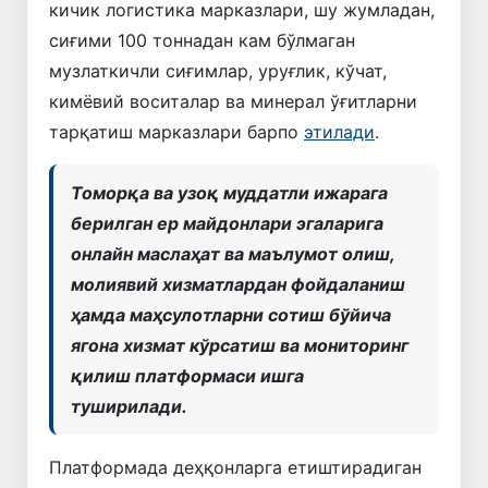
кичик логистика марказлари, шу жумладан,
сиғими 100 тоннадан кам бўлмаган
музлаткичли сиғимлар, уруғлик, кўчат,
кимёвий воситалар ва минерал ўғитларни
тарқатиш марказлари барпо
этилади
.
Томорқа ва узоқ муддатли ижарага
берилган ер майдонлари эгаларига
онлайн маслаҳат ва маълумот олиш,
молиявий хизматлардан фойдаланиш
ҳамда маҳсулотларни сотиш бўйича
ягона хизмат кўрсатиш ва мониторинг
қилиш платформаси ишга
туширилади.
Платформада деҳқонларга етиштирадиган