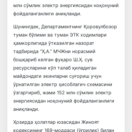
млн сўмлик электр энергиясидан ноқонуний
фойдаланганлиги аниқланди.
Шунингдек, Департаментнинг Қоровулбозор
туман бўлими ва туман ЭТК ходимлари
ҳамкорлигида ўтказилган назорат
тадбирида “Ҳ.А.” МЧЖни норасмий
бошқариб келган фуқаро Ш.Ҳ. сув
ресурсларини кўп талаб қиладиган
майдондаги экинларни суғориш учун
ўрнатилган электр ҳисоблагич схемасини
ўзгартириб, жами 152 млн сўмлик электр
энергиясидан ноқонуний фойдаланганлиги
аниқланди.
Ҳозирда ҳолатлар юзасидан Жиноят
кодексининг 169-моддаси (ўғрилик) билан