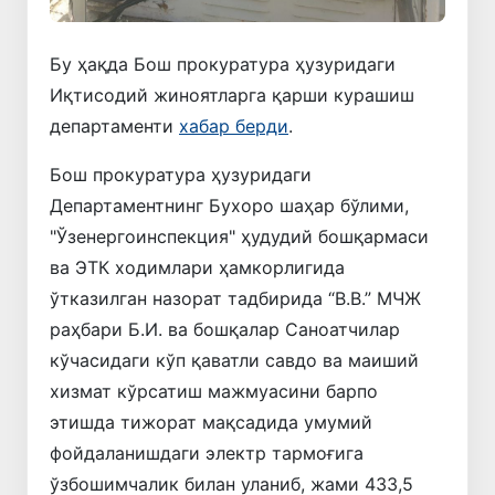
Бу ҳақда Бош прокуратура ҳузуридаги
Иқтисодий жиноятларга қарши курашиш
департаменти
хабар берди
.
Бош прокуратура ҳузуридаги
Департаментнинг Бухоро шаҳар бўлими,
"Ўзенергоинспекция" ҳудудий бошқармаси
ва ЭТК ходимлари ҳамкорлигида
ўтказилган назорат тадбирида “B.B.” МЧЖ
раҳбари Б.И. ва бошқалар Саноатчилар
кўчасидаги кўп қаватли савдо ва маиший
хизмат кўрсатиш мажмуасини барпо
этишда тижорат мақсадида умумий
фойдаланишдаги электр тармоғига
ўзбошимчалик билан уланиб, жами 433,5