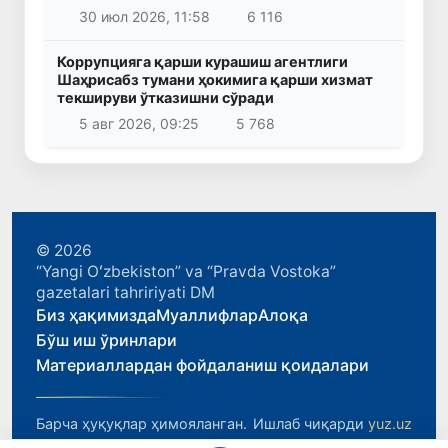
30 июл 2026, 11:58
6 116
Коррупцияга қарши курашиш агентлиги
Шаҳрисабз тумани ҳокимига қарши хизмат
текшируви ўтказишни сўради
5 авг 2026, 09:25
5 768
© 2026
“Yangi Oʻzbekiston” va “Pravda Vostoka”
gazetalari tahririyati DM
Биз ҳақимизда
Муаллифлар
Алоқа
Бўш иш ўринлари
Материаллардан фойдаланиш қоидалари
Барча ҳуқуқлар ҳимояланган.
Ишлаб чиқарди
yuz.uz