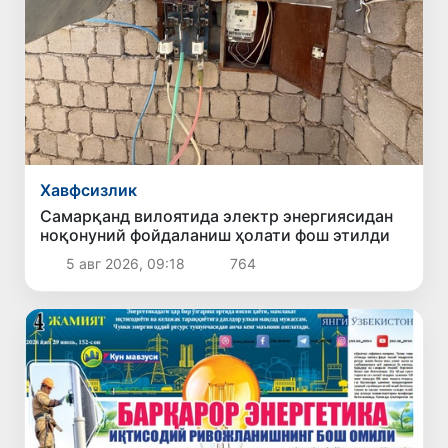
Хавфсизлик
Самарқанд вилоятида электр энергиясидан
ноқонуний фойдаланиш ҳолати фош этилди
5 авг 2026, 09:18
764