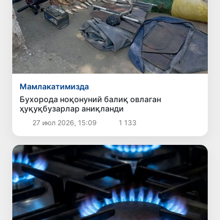
Мамлакатимизда
Бухорода ноқонуний балиқ овлаган
ҳуқуқбузарлар аниқланди
27 июл 2026, 15:09
1 133