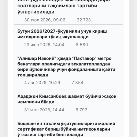
соатларини тақсимлаш тартиби
ўзгартирилади
30 июл 2026, 09:06
32 723
Бугун 2026/2027-ўқув йили учун кириш
имтиҳонлари тўлиқ якунланади
23 июл 2026, 14:04
8 580
"Алишер Навоий" ҳамда "Пахтакор" метро
бекатлари оралиғидаги эскалаторлардан
бири йўловчилар учун фойдаланишга қайта
топширилади
4 авг 2026, 10:29
7 854
Аҳаджон Кимсанбоев шахмат бўйича жаҳон
чемпиони бўлди
31 июл 2026, 14:44
6 793
Бошланғич таълим ўқитувчиларига миллий
сертификат бериш бўйича имтиҳонларни
ўтказиш тартиби белгиланди