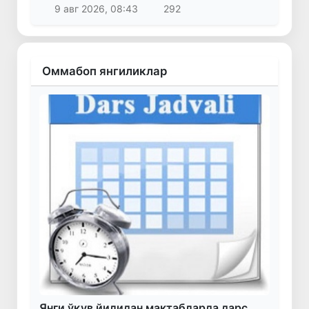
9 авг 2026, 08:43
292
Оммабоп янгиликлар
Янги ўқув йилидан мактабларда дарс