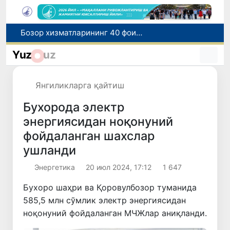
“Мен таниган Ўзбекистон!”
Адолат, холислик, ростлик ва ҳалоллик муҳитини яратишга қаратилган янги қонун тафсилоти
Yuz
uz
Ўзбекистонда зилзила содир бўлди
Хорватияда юк ва йўловчи поездларининг тўқнашиб кетиши оқибатида 24 киши жабрланди
Янгиликларга қайтиш
Бозор хизматларининг 40 фоиздан ортиғи пойтахт ҳиссасига тўғри келмоқда
Бухорода электр
энергиясидан ноқонуний
фойдаланган шахслар
ушланди
Энергетика
20 июл 2024, 17:12
1 647
Бухоро шаҳри ва Қоровулбозор туманида
585,5 млн сўмлик электр энергиясидан
ноқонуний фойдаланган МЧЖлар аниқланди.