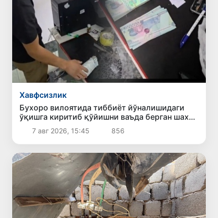
Хавфсизлик
Бухоро вилоятида тиббиёт йўналишидаги
ўқишга киритиб қўйишни ваъда берган шахс
ушланди
7 авг 2026, 15:45
856