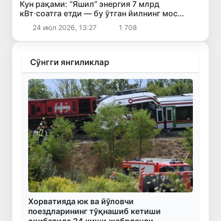
Кун рақами: “Яшил” энергия 7 млрд
кВт⋅соатга етди — бу ўтган йилнинг мос
давридагидан 23%га кўп
24 июл 2026, 13:27
1 708
Сўнгги янгиликлар
Хорватияда юк ва йўловчи
поездларининг тўқнашиб кетиши
оқибатида 24 киши жабрланди