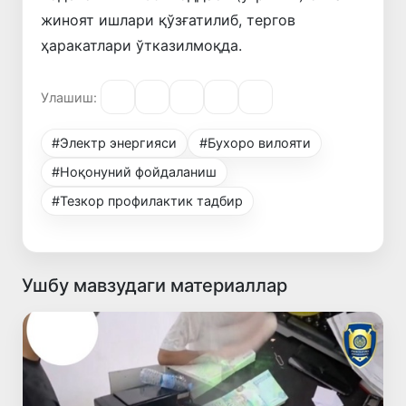
жиноят ишлари қўзғатилиб, тергов
ҳаракатлари ўтказилмоқда.
Улашиш:
#Электр энергияси
#Бухоро вилояти
#Ноқонуний фойдаланиш
#Тезкор профилактик тадбир
Ушбу мавзудаги материаллар