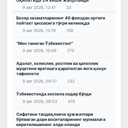
9 авг 2026, 12:41
23
Бозор хизматларининг 40 фоиздан ортиғи
пойтахт ҳиссасига тўғри келмоқда
9 авг 2026, 12:19
106
“Мен таниган Ўзбекистон!”
9 авг 2026, 10:09
270
Адолат, холислик, ростлик ва ҳалоллик
муҳитини яратишга қаратилган янги қонун
тафсилоти
9 авг 2026, 09:37
232
Ўзбекистонда зилзила содир бўлди
9 авг 2026, 08:53
419
Сифатини тасдиқловчи ҳужжатлари
бўлмаган дори воситаларининг муомалага
киритилишининг олди олинди