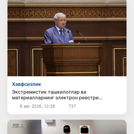
Хавфсизлик
Экстремистик ташкилотлар ва
материалларнинг электрон реестри
юритилади
8 авг 2026, 12:38
737