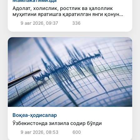
Адолат, холислик, ростлик ва ҳалоллик
муҳитини яратишга қаратилган янги қонун
тафсилоти
9 авг 2026, 09:37
336
Воқеа-ҳодисалар
Ўзбекистонда зилзила содир бўлди
9 авг 2026, 08:53
600