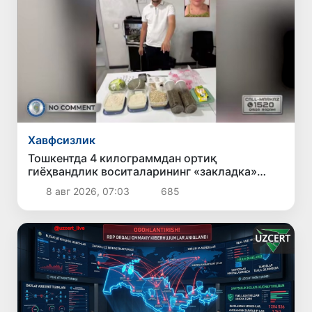
Хавфсизлик
Тошкентда 4 килограммдан ортиқ
гиёҳвандлик воситаларининг «закладка»
усулида тарқатилишига чек қўйилди
8 авг 2026, 07:03
685