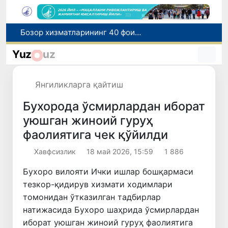
Бозор хизматларининг 40 фоиздан ортиғи пойтахт ҳиссасига тўғри келмоқда
“Мен таниган Ўзбекистон!”
Yuz
uz
Адолат, холислик, ростлик ва ҳалоллик муҳитини яратишга қаратилган янги қонун тафсилоти
Ўзбекистонда зилзила содир бўлди
Хорватияда юк ва йўловчи поездларининг тўқнашиб кетиши оқибатида 24 киши жабрланди
Янгиликларга қайтиш
Бухорода ўсмирлардан иборат
уюшган жиноий гуруҳ
фаолиятига чек қўйилди
Хавфсизлик
18 май 2026, 15:59
1 886
Бухоро вилояти Ички ишлар бошқармаси
тезкор-қидирув хизмати ходимлари
томонидан ўтказилган тадбирлар
натижасида Бухоро шаҳрида ўсмирлардан
иборат уюшган жиноий гуруҳ фаолиятига