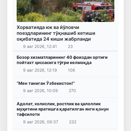
Хорватияда юк ва йўловчи
поездларининг тўқнашиб кетиши
оқибатида 24 киши жабрланди
9 авг 2026, 12:41
23
Бозор хизматларининг 40 фоиздан ортиғи
пойтахт ҳиссасига тўғри келмоқда
9 авг 2026, 12:19
106
“Мен таниган Ўзбекистон!”
9 авг 2026, 10:09
270
Адолат, холислик, ростлик ва ҳалоллик
муҳитини яратишга қаратилган янги қонун
тафсилоти
9 авг 2026, 09:37
232