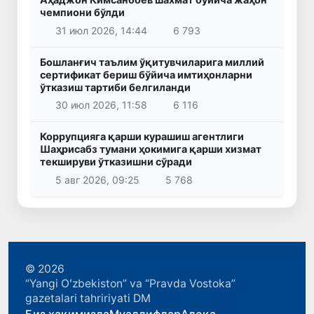
чемпиони бўлди
31 июл 2026, 14:44
6 793
Бошланғич таълим ўқитувчиларига миллий
сертификат бериш бўйича имтиҳонларни
ўтказиш тартиби белгиланди
30 июл 2026, 11:58
6 116
Коррупцияга қарши курашиш агентлиги
Шаҳрисабз тумани ҳокимига қарши хизмат
текшируви ўтказишни сўради
5 авг 2026, 09:25
5 768
© 2026
“Yangi Oʻzbekiston” va “Pravda Vostoka”
gazetalari tahririyati DM