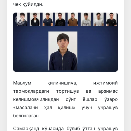
чек қўйилди.
Маълум қилинишича, ижтимоий
тармоқлардаги тортишув ва арзимас
келишмовчиликдан сўнг ёшлар ўзаро
«масалани ҳал қилиш» учун учрашув
белгилаган.
Самарқанд кўчасида бўлиб ўтган учрашув