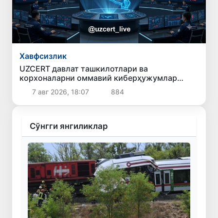
Хавфсизлик
UZCERT давлат ташкилотлари ва
корхоналарни оммавий киберҳужумлар
ҳақида огоҳлантирди
7 авг 2026, 18:07
884
Сўнгги янгиликлар