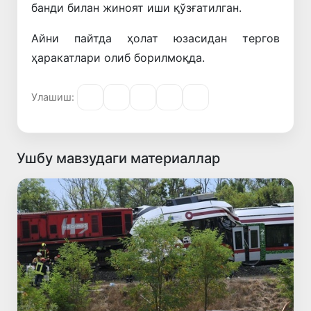
банди билан жиноят иши қўзғатилган.
Айни пайтда ҳолат юзасидан тергов
ҳаракатлари олиб борилмоқда.
Улашиш:
Ушбу мавзудаги материаллар