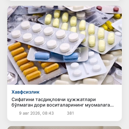
Хавфсизлик
Сифатини тасдиқловчи ҳужжатлари
бўлмаган дори воситаларининг муомалага
киритилишининг олди олинди
9 авг 2026, 08:43
381