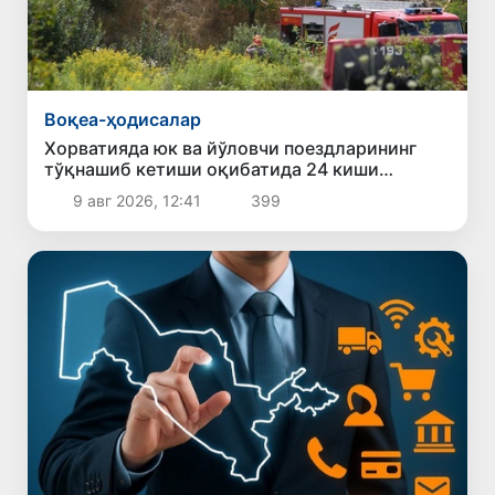
Воқеа-ҳодисалар
Хорватияда юк ва йўловчи поездларининг
тўқнашиб кетиши оқибатида 24 киши
жабрланди
9 авг 2026, 12:41
399