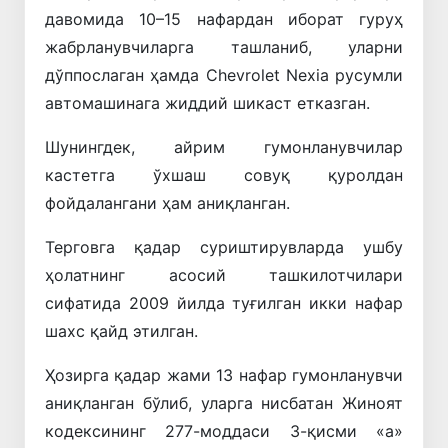
давомида 10–15 нафардан иборат гуруҳ
жабрланувчиларга ташланиб, уларни
дўппослаган ҳамда
Chevrolet Nexia
русумли
автомашинага жиддий шикаст етказган.
Шунингдек, айрим гумонланувчилар
кастетга ўхшаш совуқ қуролдан
фойдалангани ҳам аниқланган.
Терговга қадар суриштирувларда ушбу
ҳолатнинг асосий ташкилотчилари
сифатида 2009 йилда туғилган икки нафар
шахс қайд этилган.
Ҳозирга қадар жами 13 нафар гумонланувчи
аниқланган бўлиб, уларга нисбатан Жиноят
кодексининг 277-моддаси 3-қисми «а»