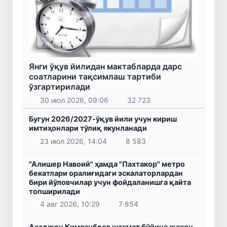
Янги ўқув йилидан мактабларда дарс
соатларини тақсимлаш тартиби
ўзгартирилади
30 июл 2026, 09:06
32 723
Бугун 2026/2027-ўқув йили учун кириш
имтиҳонлари тўлиқ якунланади
23 июл 2026, 14:04
8 583
"Алишер Навоий" ҳамда "Пахтакор" метро
бекатлари оралиғидаги эскалаторлардан
бири йўловчилар учун фойдаланишга қайта
топширилади
4 авг 2026, 10:29
7 854
Аҳаджон Кимсанбоев шахмат бўйича жаҳон