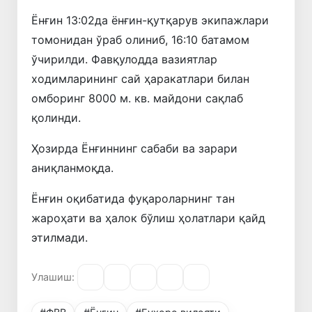
Ёнғин 13:02да ёнғин-қутқарув экипажлари
томонидан ўраб олиниб, 16:10 батамом
ўчирилди. Фавқулодда вазиятлар
ходимларининг сай ҳаракатлари билан
омборинг 8000 м. кв. майдони сақлаб
қолинди.
Ҳозирда Ёнғиннинг сабаби ва зарари
аниқланмоқда.
Ёнғин оқибатида фуқароларнинг тан
жароҳати ва ҳалок бўлиш ҳолатлари қайд
этилмади.
Улашиш: