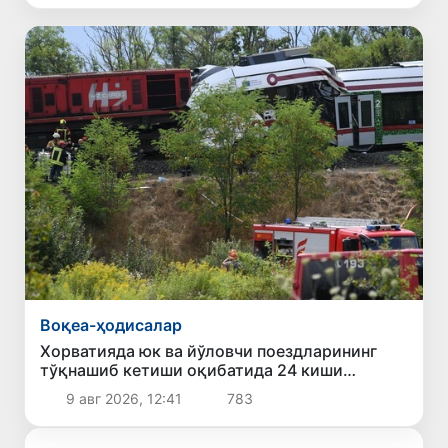
Воқеа-ҳодисалар
Хорватияда юк ва йўловчи поездларининг
тўқнашиб кетиши оқибатида 24 киши
жабрланди
9 авг 2026, 12:41
783