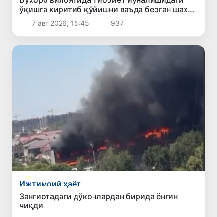
Бухоро вилоятида тиббиёт йўналишидаги
ўқишга киритиб қўйишни ваъда берган шахс
ушланди
7 авг 2026, 15:45
937
Ижтимоий ҳаёт
Зангиотадаги дўконлардан бирида ёнғин
чиқди