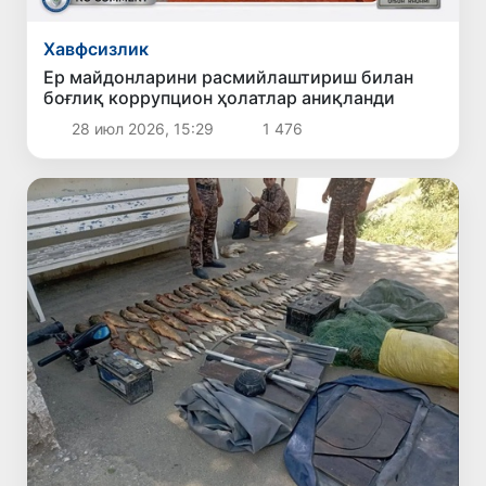
Хавфсизлик
Ер майдонларини расмийлаштириш билан
боғлиқ коррупцион ҳолатлар аниқланди
28 июл 2026, 15:29
1 476