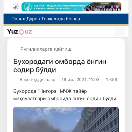
«Янги Ўзбекистон бунёдкорлари» танлови ғолиблари тақдирланди
Олтой компанияси Ўзбекистонда фитотерапевтик маҳсулотлар ишлаб чиқаришни режалаштирмоқда
Yuz
uz
Вакант ўринларга ўқишга кириш имконияти яратилади
Татаристондаги ҳужум оқибатида 7 нафар Ўзбекистон фуқароси ҳалок бўлди
Янгиликларга қайтиш
Павел Дуров Тошкентда бошланган Халқаро информатика олимпиадаси ҳақида пост қолдирди
Бухородаги омборда ёнғин
содир бўлди
Воқеа-ҳодисалар
16 июл 2024, 11:03
1 858
Бухорода "Нигора" МЧЖ тайёр
маҳсулотлари омборида ёнғин содир бўлди.