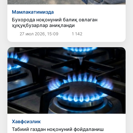
Мамлакатимизда
Бухорода ноқонуний балиқ овлаган
ҳуқуқбузарлар аниқланди
27 июл 2026, 15:09
1 142
Хавфсизлик
Табиий газдан ноқонуний фойдаланиш