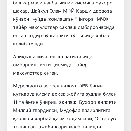
бошқармаси навбатчилик қисмига Бухоро
шаҳар, Шайхул Олам МФЙ Қарши дарвоза
кўчаси 1-уйда жойлашган "Нигора" МЧЖ
тайёр маҳсулотлар сақлаш омборхонасида
ёнғин содир бўлганлиги тўғрисида хабар
келиб тушди.
Аниқланишича, ёнғин натижасида
омборнинг ички қисмида тайёр
маҳсулотлар ёнган.
Мурожаатга асосан вилоят ФВБ ёнғин
қутқарув қисми воқеа жойига зудлик билан
11 та ёнғин ўчириш экипаж, Бухоро вилояти
Миллий гвардияси, Мудофаа вазирлигига
қарашли ҳарбий қисм ходимлари, 10 та сув
ташиш автомобиллари жалб қилинди.