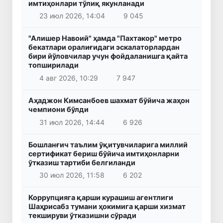
имтиҳонлари тўлиқ якунланади
23 июл 2026, 14:04
9 045
"Алишер Навоий" ҳамда "Пахтакор" метро
бекатлари оралиғидаги эскалаторлардан
бири йўловчилар учун фойдаланишга қайта
топширилади
4 авг 2026, 10:29
7 947
Аҳаджон Кимсанбоев шахмат бўйича жаҳон
чемпиони бўлди
31 июл 2026, 14:44
6 926
Бошланғич таълим ўқитувчиларига миллий
сертификат бериш бўйича имтиҳонларни
ўтказиш тартиби белгиланди
30 июл 2026, 11:58
6 202
Коррупцияга қарши курашиш агентлиги
Шаҳрисабз тумани ҳокимига қарши хизмат
текшируви ўтказишни сўради