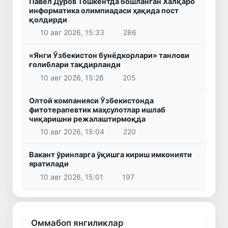
Павел Дуров Тошкентда бошланган Халқаро
информатика олимпиадаси ҳақида пост
қолдирди
10 авг 2026, 15:33
286
«Янги Ўзбекистон бунёдкорлари» танлови
ғолиблари тақдирланди
10 авг 2026, 15:28
205
Олтой компанияси Ўзбекистонда
фитотерапевтик маҳсулотлар ишлаб
чиқаришни режалаштирмоқда
10 авг 2026, 15:04
220
Вакант ўринларга ўқишга кириш имконияти
яратилади
10 авг 2026, 15:01
197
Оммабоп янгиликлар