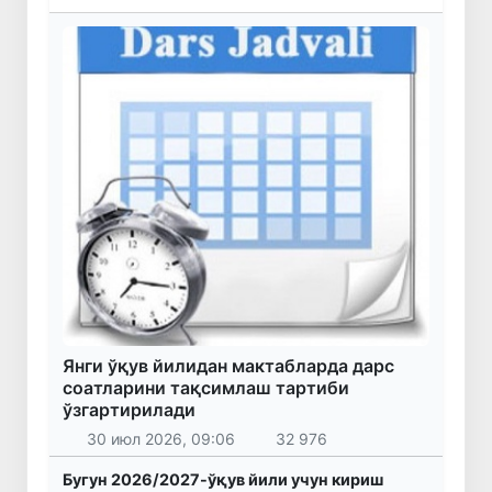
Янги ўқув йилидан мактабларда дарс
соатларини тақсимлаш тартиби
ўзгартирилади
30 июл 2026, 09:06
32 976
Бугун 2026/2027-ўқув йили учун кириш