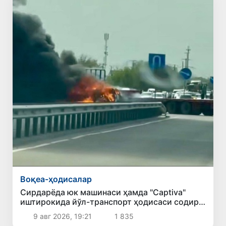
Воқеа-ҳодисалар
Сирдарёда юк машинаси ҳамда "Captiva"
иштирокида йўл-транспорт ҳодисаси содир
бўлди
9 авг 2026, 19:21
1 835