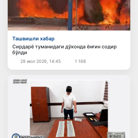
Ташвишли хабар
Сирдарё туманидаги дўконда ёнғин содир
бўлди
29 июл 2026, 14:45
1 168