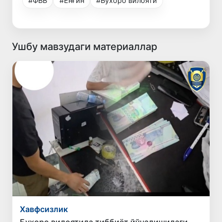
#ФВВ
#Ёнғин
#Бухоро вилояти
Ушбу мавзудаги материаллар
Хавфсизлик