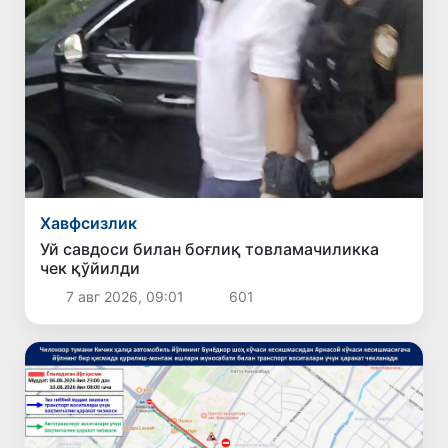
Хавфсизлик
Уй савдоси билан боғлиқ товламачиликка
чек қўйилди
7 авг 2026, 09:01
601