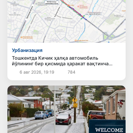
Урбанизация
Тошкентда Кичик ҳалқа автомобиль
йўлининг бир қисмида ҳаракат вақтинча
чекланади
6 авг 2026, 19:19
784