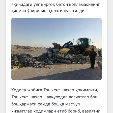
яқинидаги ўнг қирғоқ бетон қопламасининг
қисман ўпирилиш ҳолати кузатилди.
​Ҳодиса жойига Тошкент шаҳар ҳокимлиги,
Тошкент шаҳар Фавқулодда вазиятлар бош
бошқармаси ҳамда бошқа масъул
хизматлар ходимлари етиб бориб, вазиятни