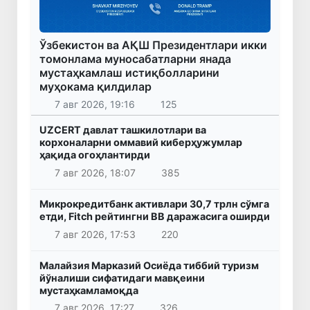
Ўзбекистон ва АҚШ Президентлари икки
томонлама муносабатларни янада
мустаҳкамлаш истиқболларини
муҳокама қилдилар
7 авг 2026, 19:16
125
UZCERT давлат ташкилотлари ва
корхоналарни оммавий киберҳужумлар
ҳақида огоҳлантирди
7 авг 2026, 18:07
385
Микрокредитбанк активлари 30,7 трлн сўмга
етди, Fitch рейтингни BB даражасига оширди
7 авг 2026, 17:53
220
Малайзия Марказий Осиёда тиббий туризм
йўналиши сифатидаги мавқеини
мустаҳкамламоқда
7 авг 2026, 17:27
326