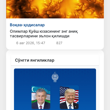
Воқеа-ҳодисалар
Олимлар Қуёш юзасининг энг аниқ
тасвирларини эълон қилишди
6 авг 2026, 15:47
827
Сўнгги янгиликлар