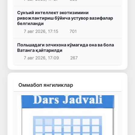
Сунъий интеллект экотизимини
ривожлантириш бўйича устувор вазифалар
белгиланди
7 авг 2026, 17:15
701
Польшадаги элчихона кўмагида она ва бола
Ватанга қайтарилди
7 авг 2026, 17:09
267
Оммабоп янгиликлар