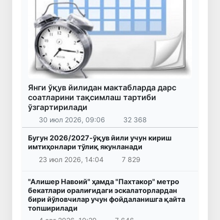
Янги ўқув йилидан мактабларда дарс
соатларини тақсимлаш тартиби
ўзгартирилади
30 июл 2026, 09:06
32 368
Бугун 2026/2027-ўқув йили учун кириш
имтиҳонлари тўлиқ якунланади
23 июл 2026, 14:04
7 829
"Алишер Навоий" ҳамда "Пахтакор" метро
бекатлари оралиғидаги эскалаторлардан
бири йўловчилар учун фойдаланишга қайта
топширилади