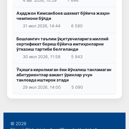
4 авг 2026, 10:29
7 646
Аҳаджон Кимсанбоев шахмат бўйича жаҳон
чемпиони бўлди
31 июл 2026, 14:44
6 580
Бошланғич таълим ўқитувчиларига миллий
сертификат бериш бўйича имтиҳонларни
ўтказиш тартиби белгиланди
30 июл 2026, 11:58
5 943
Ўқишга киролмаган ёки йўналиш танламаган
абитуриентлар вакант ўринлар учун
танловда иштирок этади
29 июл 2026, 14:00
5 090
© 2026