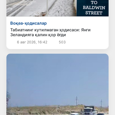
Воқеа-ҳодисалар
Табиатнинг кутилмаган ҳодисаси: Янги
Зеландияга қалин қор ёғди
6 авг 2026, 16:42
503