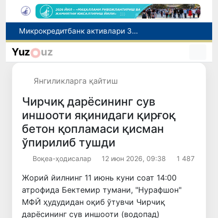
Малайзия Марказий Осиёда тиббий туризм йўналиши сифатидаги мавқеини мустаҳкамламоқда
Польшадаги элчихона кўмагида она ва бола Ватанга қайтарилди
Yuz
uz
Наманган шаҳрининг собиқ ҳокими Анвар Отаходжаевга нисбатан 11 йилга озодликдан маҳрум қилиш жазоси тайинланди
UZCERT давлат ташкилотлари ва корхоналарни оммавий киберҳужумлар ҳақида огоҳлантирди
Янгиликларга қайтиш
Микрокредитбанк активлари 30,7 трлн сўмга етди, Fitch рейтингни BB даражасига оширди
Чирчиқ дарёсининг сув
иншооти яқинидаги қирғоқ
бетон қопламаси қисман
ўпирилиб тушди
Воқеа-ҳодисалар
12 июн 2026, 09:38
1 487
Жорий йилнинг 11 июнь куни соат 14:00
атрофида Бектемир тумани, "Нурафшон"
МФЙ ҳудудидан оқиб ўтувчи Чирчиқ
дарёсининг сув иншооти (водопад)