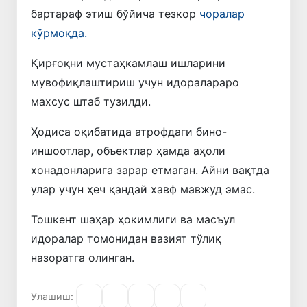
бартараф этиш бўйича тезкор
чоралар
кўрмоқда.
Қирғоқни мустаҳкамлаш ишларини
мувофиқлаштириш учун идоралараро
махсус штаб тузилди.
​Ҳодиса оқибатида атрофдаги бино-
иншоотлар, объектлар ҳамда аҳоли
хонадонларига зарар етмаган. Айни вақтда
улар учун ҳеч қандай хавф мавжуд эмас.
​Тошкент шаҳар ҳокимлиги ва масъул
идоралар томонидан вазият тўлиқ
назоратга олинган.
Улашиш: