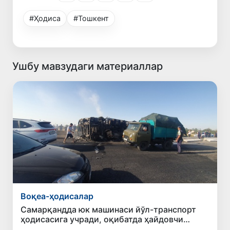
#Ҳодиса
#Тошкент
Ушбу мавзудаги материаллар
Воқеа-ҳодисалар
Самарқандда юк машинаси йўл-транспорт
ҳодисасига учради, оқибатда ҳайдовчи
ҳалок бўлди