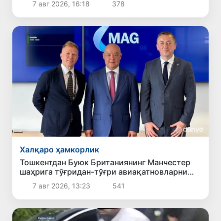
7 авг 2026, 16:18
378
Халқаро ҳамкорлик
Тошкентдан Буюк Британиянинг Манчестер
шаҳрига тўғридан-тўғри авиақатновларни
йўлга қўйиш масаласи кўриб чиқилмоқда
7 авг 2026, 13:23
541