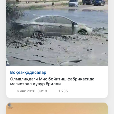
Воқеа-ҳодисалар
Олмалиқдаги Мис бойитиш фабрикасида
магистрал қувур ёрилди
6 авг 2026, 09:18
1 235