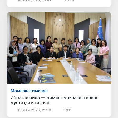
Мамлакатимизда
Ибратли оила — жамият маънавиятининг
мустаҳкам таянчи
13 май 2026, 21:10
1 911