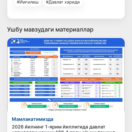
#Йиғилиш
#Давлат хариди
Ушбу мавзудаги материаллар
Мамлакатимизда
2026 йилнинг 1-ярим йиллигида давлат