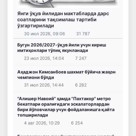
Янги ўқув йилидан мактабларда дарс
соатларини тақсимлаш тартиби
ўзгартирилади
30 июл 2026, 09:06
31 787
Бугун 2026/2027-ўқув йили учун кириш
имтиҳонлари тўлиқ якунланади
23 июл 2026, 14:04
7 247
Аҳаджон Кимсанбоев шахмат бўйича жаҳон
чемпиони бўлди
31 июл 2026, 14:44
6 282
"Алишер Навоий" ҳамда "Пахтакор" метро
бекатлари оралиғидаги эскалаторлардан
бири йўловчилар учун фойдаланишга қайта
топширилади
4 авг 2026, 10:29
6 254