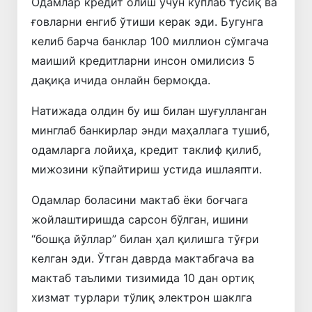
Одамлар кредит олиш учун кўплаб тўсиқ ва
ғовларни енгиб ўтиши керак эди. Бугунга
келиб барча банклар 100 миллион сўмгача
маиший кредитларни инсон омилисиз 5
дақиқа ичида онлайн бермоқда.
Натижада олдин бу иш билан шуғулланган
минглаб банкирлар энди маҳаллага тушиб,
одамларга лойиҳа, кредит таклиф қилиб,
мижозини кўпайтириш устида ишлаяпти.
Одамлар боласини мактаб ёки боғчага
жойлаштиришда сарсон бўлган, ишини
“бошқа йўллар” билан ҳал қилишга тўғри
келган эди. Ўтган даврда мактабгача ва
мактаб таълими тизимида 10 дан ортиқ
хизмат турлари тўлиқ электрон шаклга