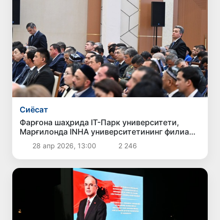
Сиёсат
Фарғона шаҳрида IT-Парк университети,
Марғилонда INHA университетининг филиали
очилади
28 апр 2026, 13:00
2 246