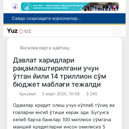
Нукус шаҳрига янги прокурор тайинланди
Миграция агентлигида 1 млрд сўмдан ортиқ маблағ талон-торож қилингани фош этилди
Yuz
uz
Чет тилини билиш даражасини аниқлаш бўйича малака имтиҳонлари ўтказилади
Сирдарё вилоятида ноқонуний балиқ овлаш ҳолатига чек қўйилди
Янгиликларга қайтиш
Савдо соҳасидаги корхоналар 18,8 трлн сўмдан ортиқ солиқ тўлади
Давлат харидлари
рақамлаштирилгани учун
ўтган йили 14 триллион сўм
бюджет маблағи тежалди
Ҳукумат
5 март 2025, 10:56
3 240
Одамлар кредит олиш учун кўплаб тўсиқ ва
ғовларни енгиб ўтиши керак эди. Бугунга
келиб барча банклар 100 миллион сўмгача
маиший кредитларни инсон омилисиз 5