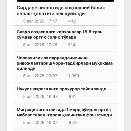
Сирдарё вилоятида ноқонуний балиқ
овлаш ҳолатига чек қўйилди
5 авг 2026, 17:47
442
Савдо соҳасидаги корхоналар 18,8 трлн
сўмдан ортиқ солиқ тўлади
5 авг 2026, 17:26
514
Чорвачилик ва паррандачиликни
ривожлантириш чора-тадбирлари муҳокама
қилинди
5 авг 2026, 17:07
1 059
Нукус шаҳрига янги прокурор тайинланди
5 авг 2026, 16:48
661
Миграция агентлигида 1 млрд сўмдан ортиқ
маблағ талон-торож қилингани фош этилди
5 авг 2026, 16:04
652