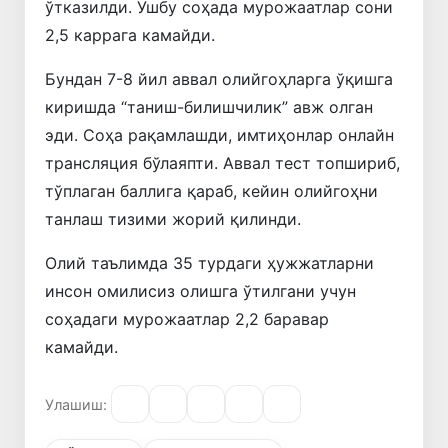
ўтказилди. Ушбу соҳада мурожаатлар сони
2,5 каррага камайди.
Бундан 7-8 йил аввал олийгоҳларга ўқишга
киришда “таниш-билишчилик” авж олган
эди. Соҳа рақамлашди, имтиҳонлар онлайн
трансляция бўлаяпти. Аввал тест топшириб,
тўплаган баллига қараб, кейин олийгоҳни
танлаш тизими жорий қилинди.
Олий таълимда 35 турдаги ҳужжатларни
инсон омилисиз олишга ўтилгани учун
соҳадаги мурожаатлар 2,2 баравар
камайди.
Улашиш: