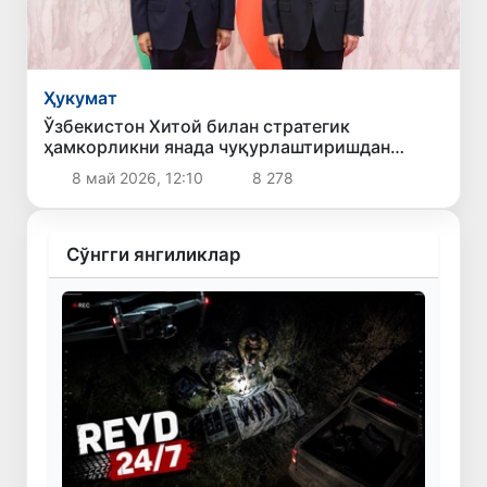
Ҳукумат
Ўзбекистон Хитой билан стратегик
ҳамкорликни янада чуқурлаштиришдан
манфаатдорлигини билдирди
8 май 2026, 12:10
8 278
Сўнгги янгиликлар