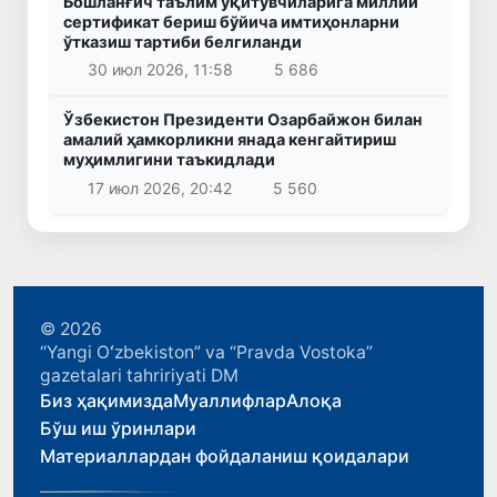
Бошланғич таълим ўқитувчиларига миллий
сертификат бериш бўйича имтиҳонларни
ўтказиш тартиби белгиланди
30 июл 2026, 11:58
5 686
Ўзбекистон Президенти Озарбайжон билан
амалий ҳамкорликни янада кенгайтириш
муҳимлигини таъкидлади
17 июл 2026, 20:42
5 560
© 2026
“Yangi Oʻzbekiston” va “Pravda Vostoka”
gazetalari tahririyati DM
Биз ҳақимизда
Муаллифлар
Алоқа
Бўш иш ўринлари
Материаллардан фойдаланиш қоидалари