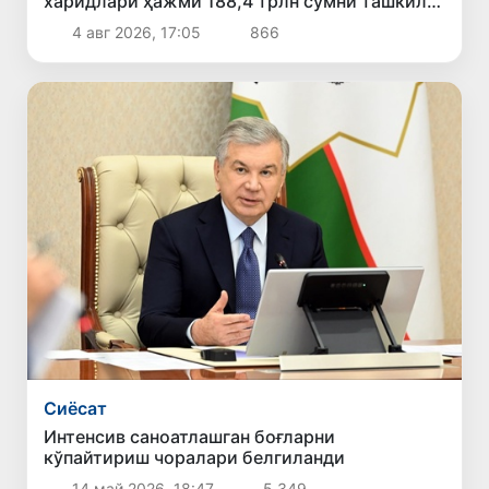
харидлари ҳажми 188,4 трлн сўмни ташкил
этди
4 авг 2026, 17:05
866
Сиёсат
Интенсив саноатлашган боғларни
кўпайтириш чоралари белгиланди
14 май 2026, 18:47
5 349