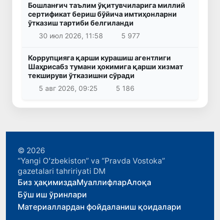
Бошланғич таълим ўқитувчиларига миллий
сертификат бериш бўйича имтиҳонларни
ўтказиш тартиби белгиланди
30 июл 2026, 11:58
5 977
Коррупцияга қарши курашиш агентлиги
Шаҳрисабз тумани ҳокимига қарши хизмат
текшируви ўтказишни сўради
5 авг 2026, 09:25
5 186
© 2026
“Yangi Oʻzbekiston” va “Pravda Vostoka”
gazetalari tahririyati DM
Биз ҳақимизда
Муаллифлар
Алоқа
Бўш иш ўринлари
Материаллардан фойдаланиш қоидалари