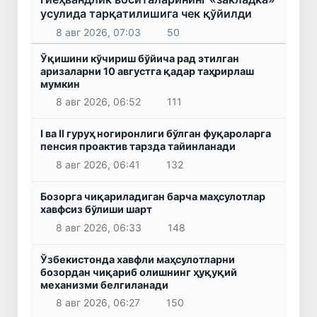
усулида тарқатилишига чек қўйилди
8 авг 2026, 07:03
50
Ўқишини кўчириш бўйича рад этилган
аризаларни 10 августга қадар таҳрирлаш
мумкин
8 авг 2026, 06:52
111
I ва II гуруҳ ногиронлиги бўлган фуқароларга
пенсия проактив тарзда тайинланади
8 авг 2026, 06:41
132
Бозорга чиқариладиган барча маҳсулотлар
хавфсиз бўлиши шарт
8 авг 2026, 06:33
148
Ўзбекистонда хавфли маҳсулотларни
бозордан чиқариб олишнинг ҳуқуқий
механизми белгиланади
8 авг 2026, 06:27
150