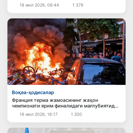
18 июл 2026, 08:44
1 379
Воқеа-ҳодисалар
Франция терма жамоасининг жаҳон
чемпионати ярим финалидаги мағлубиятидан
сўнг мамлакатда тартибсизликлар юз берди
16 июл 2026, 16:17
1 200