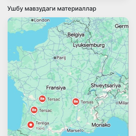
Ушбу мавзудаги материаллар