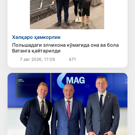
Халқаро ҳамкорлик
Польшадаги элчихона кўмагида она ва бола
Ватанга қайтарилди
7 авг 2026, 17:09
471