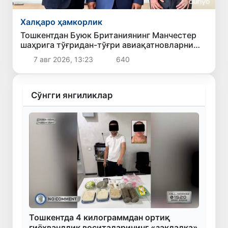
Халқаро ҳамкорлик
Тошкентдан Буюк Британиянинг Манчестер
шаҳрига тўғридан-тўғри авиақатновларни
йўлга қўйиш масаласи кўриб чиқилмоқда
7 авг 2026, 13:23
640
Сўнгги янгиликлар
Тошкентда 4 килограммдан ортиқ
гиёҳвандлик воситаларининг «закладка»