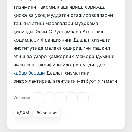
тизимини такомиллаштириш, хорижда
қисқа ва узоқ муддатли стажировкаларни
ташкил этиш масалалари муҳокама
қилинди. Элчи С.Рустамбаев Агентлик
ходимлари Франциянинг Давлат хизмати
институтида малака оширишини ташкил
этиш ва ўзаро ҳамкорлик Меморандумини
имзолаш таклифини илгари сурди, деб
хабар беради
Давлат хизматини
ривожлантириш агентлиги матбуот хизмати.
Улашиш:
#ДХМ
#Франция