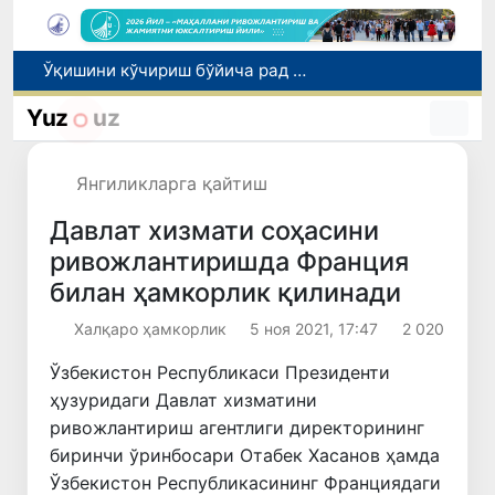
I ва II гуруҳ ногиронлиги бўлган фуқароларга пенсия проактив тарзда тайинланади
Бозорга чиқариладиган барча маҳсулотлар хавфсиз бўлиши шарт
Yuz
uz
Ўзбекистонда хавфли маҳсулотларни бозордан чиқариб олишнинг ҳуқуқий механизми белгиланади
Тошкентда 4 килограммдан ортиқ гиёҳвандлик воситаларининг «закладка» усулида тарқатилишига чек қўйилди
Янгиликларга қайтиш
Ўқишини кўчириш бўйича рад этилган аризаларни 10 августга қадар таҳрирлаш мумкин
Давлат хизмати соҳасини
ривожлантиришда Франция
билан ҳамкорлик қилинади
Халқаро ҳамкорлик
5 ноя 2021, 17:47
2 020
Ўзбекистон Республикаси Президенти
ҳузуридаги Давлат хизматини
ривожлантириш агентлиги директорининг
биринчи ўринбосари Отабек Хасанов ҳамда
Ўзбекистон Республикасининг Франциядаги