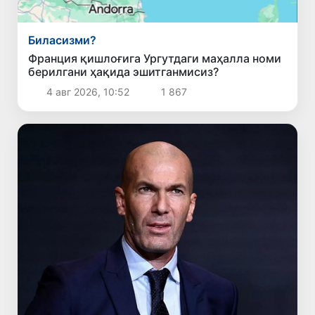
Биласизми?
Франция қишлоғига Ургутдаги маҳалла номи
берилгани ҳақида эшитганмисиз?
4 авг 2026, 10:52
1 867