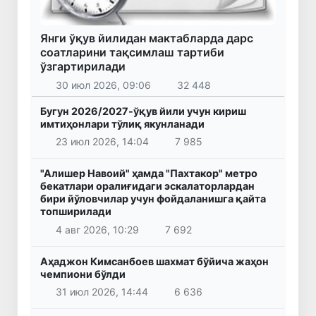
Янги ўқув йилидан мактабларда дарс
соатларини тақсимлаш тартиби
ўзгартирилади
30 июл 2026, 09:06
32 448
Бугун 2026/2027-ўқув йили учун кириш
имтиҳонлари тўлиқ якунланади
23 июл 2026, 14:04
7 985
"Алишер Навоий" ҳамда "Пахтакор" метро
бекатлари оралиғидаги эскалаторлардан
бири йўловчилар учун фойдаланишга қайта
топширилади
4 авг 2026, 10:29
7 692
Аҳаджон Кимсанбоев шахмат бўйича жаҳон
чемпиони бўлди
31 июл 2026, 14:44
6 636