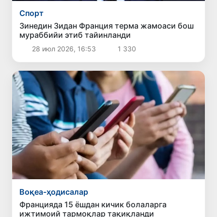
Спорт
Зинедин Зидан Франция терма жамоаси бош
мураббийи этиб тайинланди
28 июл 2026, 16:53
1 330
Воқеа-ҳодисалар
Францияда 15 ёшдан кичик болаларга
ижтимоий тармоқлар тақиқланди