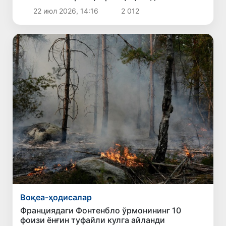
22 июл 2026, 14:16
2 012
Воқеа-ҳодисалар
Франциядаги Фонтенбло ўрмонининг 10
фоизи ёнғин туфайли кулга айланди