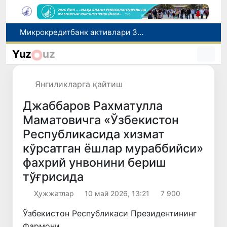
Малайзия Марказий Осиёда тиббий туризм йўналиши сифатидаги мавқеини мустаҳкамламоқда
Польшадаги элчихона кўмагида она ва бола Ватанга қайтарилди
Yuz
uz
Наманган шаҳрининг собиқ ҳокими Анвар Отаходжаевга нисбатан 11 йилга озодликдан маҳрум қилиш жазоси тайинланди
UZCERT давлат ташкилотлари ва корхоналарни оммавий киберҳужумлар ҳақида огоҳлантирди
Янгиликларга қайтиш
Микрокредитбанк активлари 30,7 трлн сўмга етди, Fitch рейтингни BB даражасига оширди
Джаббаров Рахматулла
Маматовичга «Ўзбекистон
Республикасида хизмат
кўрсатган ёшлар мураббийси»
фахрий унвонини бериш
тўғрисида
Ҳужжатлар
10 май 2026, 13:21
7 900
Ўзбекистон Республикаси Президентининг
Фармони