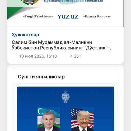
Ҳужжатлар
Салим бин Муҳаммад ал-Маликни
Ўзбекистон Республикасининг “Дўстлик”
ордени билан мукофотлаш тўғрисида
10 июл 2026, 15:18
4 251
Сўнгги янгиликлар