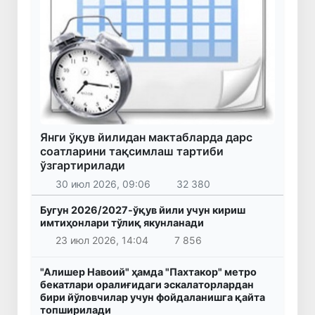
Янги ўқув йилидан мактабларда дарс
соатларини тақсимлаш тартиби
ўзгартирилади
30 июл 2026, 09:06
32 380
Бугун 2026/2027-ўқув йили учун кириш
имтиҳонлари тўлиқ якунланади
23 июл 2026, 14:04
7 856
"Алишер Навоий" ҳамда "Пахтакор" метро
бекатлари оралиғидаги эскалаторлардан
бири йўловчилар учун фойдаланишга қайта
топширилади