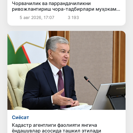
Чорвачилик ва паррандачиликни
ривожлантириш чора-тадбирлари муҳокама
қилинди
5 авг 2026, 17:07
3 193
Сиёсат
Кадастр агентлиги фаолияти янгича
ёндашувлар асосида ташкил этилади