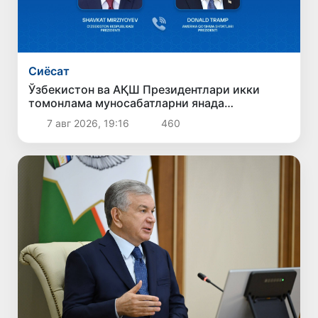
Сиёсат
Ўзбекистон ва АҚШ Президентлари икки
томонлама муносабатларни янада
мустаҳкамлаш истиқболларини муҳокама
7 авг 2026, 19:16
460
қилдилар