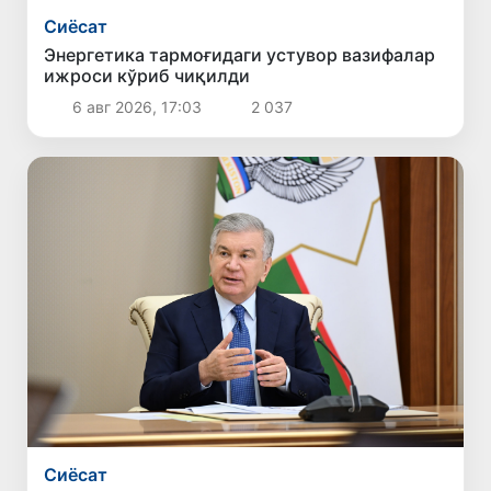
Сиёсат
Энергетика тармоғидаги устувор вазифалар
ижроси кўриб чиқилди
6 авг 2026, 17:03
2 037
Сиёсат