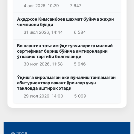
4 авг 2026, 10:29
7 647
Аҳаджон Кимсанбоев шахмат бўйича жаҳон
чемпиони бўлди
31 июл 2026, 14:44
6 584
Бошланғич таълим ўқитувчиларига миллий
сертификат бериш бўйича имтиҳонларни
ўтказиш тартиби белгиланди
30 июл 2026, 11:58
5 946
Ўқишга киролмаган ёки йўналиш танламаган
абитуриентлар вакант ўринлар учун
танловда иштирок этади
29 июл 2026, 14:00
5 099
© 2026