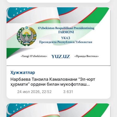
Ҳужжатлар
Нарбаева Танзила Камаловнани “Эл-юрт
ҳурмати” ордени билан мукофотлаш
тўғрисида
24 июл 2026, 22:52
3 631