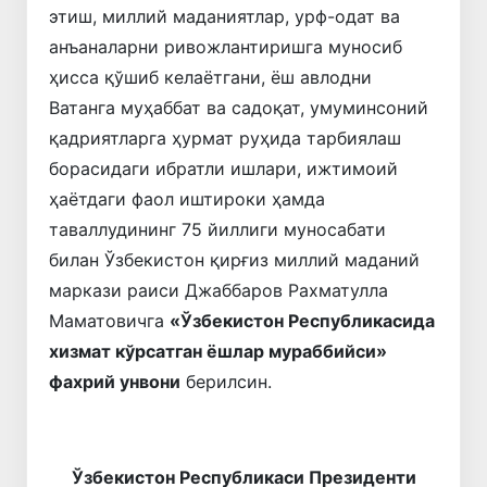
этиш, миллий маданиятлар, урф-одат ва
анъаналарни ривожлантиришга муносиб
ҳисса қўшиб келаётгани, ёш авлодни
Ватанга муҳаббат ва садоқат, умуминсоний
қадриятларга ҳурмат руҳида тарбиялаш
борасидаги ибратли ишлари, ижтимоий
ҳаётдаги фаол иштироки ҳамда
таваллудининг 75 йиллиги муносабати
билан Ўзбекистон қирғиз миллий маданий
маркази раиси Джаббаров Рахматулла
Маматовичга
«Ўзбекистон Республикасида
хизмат кўрсатган ёшлар мураббийси»
фахрий унвони
берилсин.
Ўзбекистон Республикаси Президенти