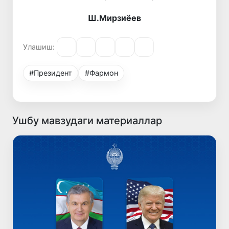
Ш.Мирзиёев
Улашиш:
#Президент
#Фармон
Ушбу мавзудаги материаллар