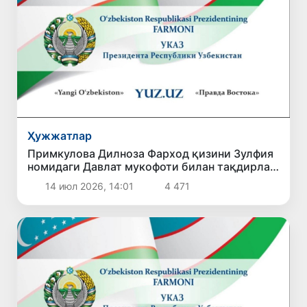
Ҳужжатлар
Примкулова Дилноза Фарход қизини Зулфия
номидаги Давлат мукофоти билан тақдирлаш
тўғрисида
14 июл 2026, 14:01
4 471