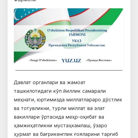
Давлат органлари ва жамоат
ташкилотидаги кўп йиллик самарали
меҳнати, юртимизда миллатлараро дўстлик
ва тотувликни, турли миллат ва элат
вакиллари ўртасида меҳр-оқибат ва
ҳамжиҳатликни мустаҳкамлаш, ўзаро
ҳурмат ва бағрикенглик ғояларини тарғиб