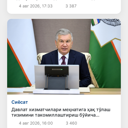
4 авг 2026, 17:33
3 387
Сиёсат
Давлат хизматчилари меҳнатига ҳақ тўлаш
тизимини такомиллаштириш бўйича
таклифлар кўриб чиқилди
4 авг 2026, 16:00
3 460