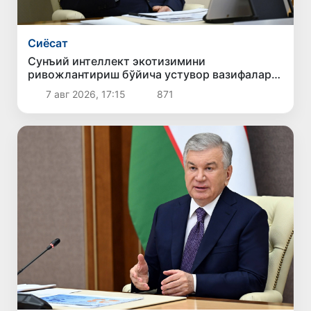
Сиёсат
Сунъий интеллект экотизимини
ривожлантириш бўйича устувор вазифалар
белгиланди
7 авг 2026, 17:15
871