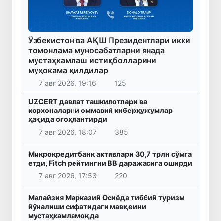
Ўзбекистон ва АҚШ Президентлари икки
томонлама муносабатларни янада
мустаҳкамлаш истиқболларини
муҳокама қилдилар
7 авг 2026, 19:16
125
UZCERT давлат ташкилотлари ва
корхоналарни оммавий киберҳужумлар
ҳақида огоҳлантирди
7 авг 2026, 18:07
385
Микрокредитбанк активлари 30,7 трлн сўмга
етди, Fitch рейтингни BB даражасига оширди
7 авг 2026, 17:53
220
Малайзия Марказий Осиёда тиббий туризм
йўналиши сифатидаги мавқеини
мустаҳкамламоқда