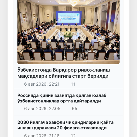
Ўзбекистонда Барқарор ривожланиш
мақсадлари ойлигига старт берилди
6 авг 2026, 22:21
11
Россияда қийин вазиятда қолган юзлаб
ўзбекистонликлар ортга қайтарилди
6 авг 2026, 22:05
65
2030 йилгача хавфли чиқиндиларни қайта
ишлаш даражаси 20 фоизга етказилади
6 авг 2026, 21:18
12