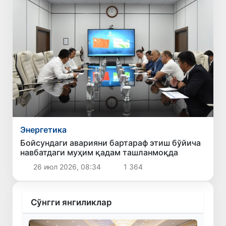
Энергетика
Бойсундаги аварияни бартараф этиш бўйича
навбатдаги муҳим қадам ташланмоқда
26 июл 2026, 08:34
1 364
Сўнгги янгиликлар