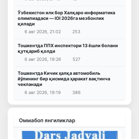
Ўзбекистон илк бор Халқаро информатика
олимпиадаси — IOI 2026га мезбонлик
қилади
6 авг 2026, 21:02
253
Тошкентда ППХ инспектори 13 ёшли болани
қутқариб қолди
6 авг 2026, 19:26
527
Тошкентда Кичик ҳалқа автомобиль
йўлининг бир қисмида ҳаракат вақтинча
чекланади
6 авг 2026, 19:19
386
Оммабоп янгиликлар