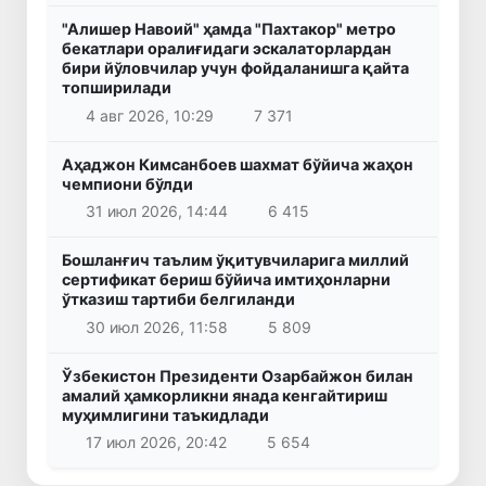
"Алишер Навоий" ҳамда "Пахтакор" метро
бекатлари оралиғидаги эскалаторлардан
бири йўловчилар учун фойдаланишга қайта
топширилади
4 авг 2026, 10:29
7 371
Аҳаджон Кимсанбоев шахмат бўйича жаҳон
чемпиони бўлди
31 июл 2026, 14:44
6 415
Бошланғич таълим ўқитувчиларига миллий
сертификат бериш бўйича имтиҳонларни
ўтказиш тартиби белгиланди
30 июл 2026, 11:58
5 809
Ўзбекистон Президенти Озарбайжон билан
амалий ҳамкорликни янада кенгайтириш
муҳимлигини таъкидлади
17 июл 2026, 20:42
5 654