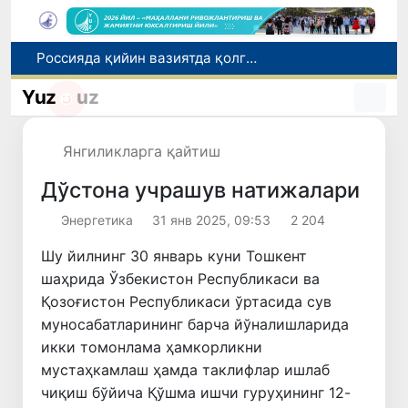
2030 йилгача хавфли чиқиндиларни қайта ишлаш даражаси 20 фоизга етказилади
Ўзбекистон илк бор Халқаро информатика олимпиадаси — IOI 2026га мезбонлик қилади
Yuz
uz
Тошкентда ППХ инспектори 13 ёшли болани қутқариб қолди
Ўзбекистонда Барқарор ривожланиш мақсадлари ойлигига старт берилди
Янгиликларга қайтиш
Россияда қийин вазиятда қолган юзлаб ўзбекистонликлар ортга қайтарилди
Дўстона учрашув натижалари
Энергетика
31 янв 2025, 09:53
2 204
Шу йилнинг 30 январь куни Тошкент
шаҳрида Ўзбекистон Республикаси ва
Қозоғистон Республикаси ўртасида сув
муносабатларининг барча йўналишларида
икки томонлама ҳамкорликни
мустаҳкамлаш ҳамда таклифлар ишлаб
чиқиш бўйича Қўшма ишчи гуруҳининг 12-