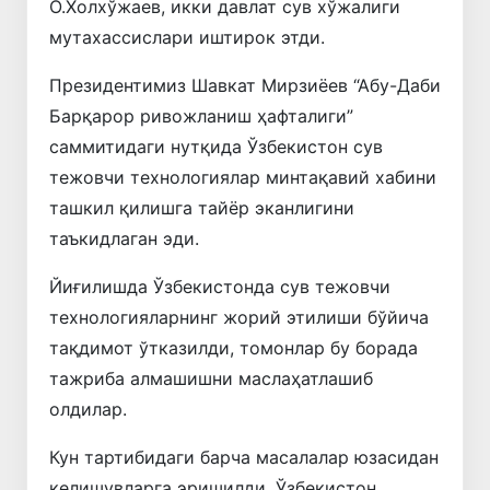
О.Холхўжаев, икки давлат сув хўжалиги
мутахассислари иштирок этди.
Президентимиз Шавкат Мирзиёев “Абу-Даби
Барқарор ривожланиш ҳафталиги”
саммитидаги нутқида Ўзбекистон сув
тежовчи технологиялар минтақавий хабини
ташкил қилишга тайёр эканлигини
таъкидлаган эди.
Йиғилишда Ўзбекистонда сув тежовчи
технологияларнинг жорий этилиши бўйича
тақдимот ўтказилди, томонлар бу борада
тажриба алмашишни маслаҳатлашиб
олдилар.
Кун тартибидаги барча масалалар юзасидан
келишувларга эришилди. Ўзбекистон