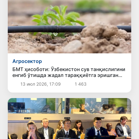
Агросектор
БМТ ҳисоботи: Ўзбекистон сув танқислигини
енгиб ўтишда жадал тараққиётга эришган
давлатлар қаторидан ўрин олди
13 июл 2026, 17:09
1 463