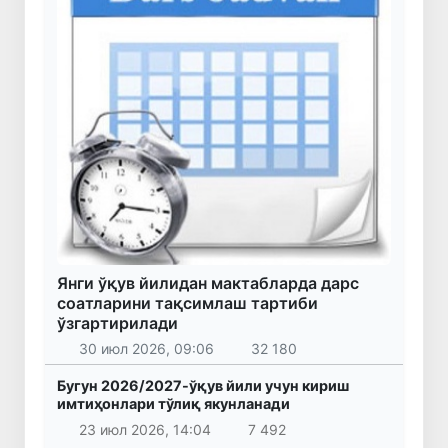
Янги ўқув йилидан мактабларда дарс
соатларини тақсимлаш тартиби
ўзгартирилади
30 июл 2026, 09:06
32 180
Бугун 2026/2027-ўқув йили учун кириш
имтиҳонлари тўлиқ якунланади
23 июл 2026, 14:04
7 492