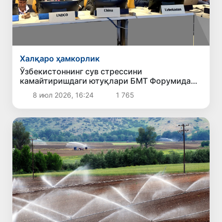
Халқаро ҳамкорлик
Ўзбекистоннинг сув стрессини
камайтиришдаги ютуқлари БМТ Форумида
эътироф этилди
8 июл 2026, 16:24
1 765