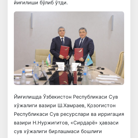
йиғилиши бўлиб ўтди.
Йиғилишда Ўзбекистон Республикаси Сув
хўжалиги вазири Ш.Хамраев, Қозоғистон
Республикаси Сув ресурслари ва ирригация
вазири Н.Нуржигитов, «Сирдарё» ҳавзаси
сув хўжалиги бирлашмаси бошлиғи