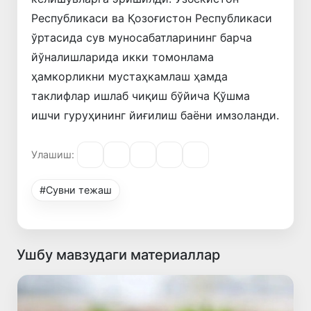
Республикаси ва Қозоғистон Республикаси
ўртасида сув муносабатларининг барча
йўналишларида икки томонлама
ҳамкорликни мустаҳкамлаш ҳамда
таклифлар ишлаб чиқиш бўйича Қўшма
ишчи гуруҳининг йиғилиш баёни имзоланди.
Улашиш:
#Сувни тежаш
Ушбу мавзудаги материаллар