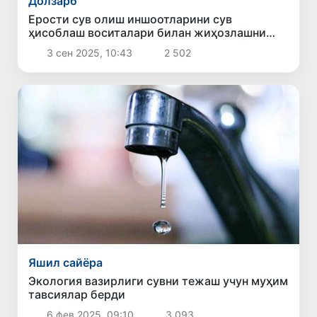
Долзарб
Ерости сув олиш иншоотларини сув
ҳисоблаш воситалари билан жиҳозлашни
рўйхатга олиш тартиби белгиланди
3 сен 2025, 10:43
2 502
Яшил сайёра
Экология вазирлиги сувни тежаш учун муҳим
тавсиялар берди
6 фев 2025, 09:10
3 093