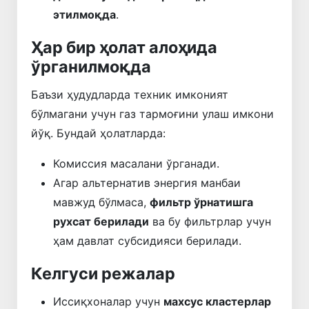
этилмоқда
.
Ҳар бир ҳолат алоҳида
ўрганилмоқда
Баъзи ҳудудларда техник имконият
бўлмагани учун газ тармоғини улаш имкони
йўқ. Бундай ҳолатларда:
Комиссия масалани ўрганади.
Агар альтернатив энергия манбаи
мавжуд бўлмаса,
фильтр ўрнатишга
рухсат берилади
ва бу фильтрлар учун
ҳам давлат субсидияси берилади.
Келгуси режалар
Иссиқхоналар учун
махсус кластерлар