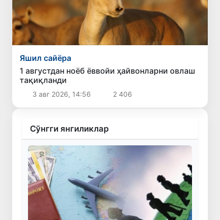
Яшил сайёра
1 августдан ноёб ёввойи ҳайвонларни овлаш
тақиқланди
3 авг 2026, 14:56
2 406
Сўнгги янгиликлар