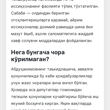
иссиқхонанинг фаолияти тўлиқ тўхтатилган.
Сабаби — олдиндан берилган
огоҳлантиришларга қарамай, айрим
иссиқхоналар доимий равишда шина ёки
мазут ёқиб, аҳоли саломатлигига жиддий
хавф солувчи моддалардан фойдаланган.
Нега бунгача чора
кўрилмаган?
Абдуҳакимовнинг таъкидлашича, аввалги
қонунчиликда бу каби қоидабузарликлар
учун жазо чоралари анча енгил бўлган.
Ҳозирда эса депутатлар томонидан
тегишли қонунларни кучайтириш бўйича иш
якуний босқичга кирган. Яқин вақтларда