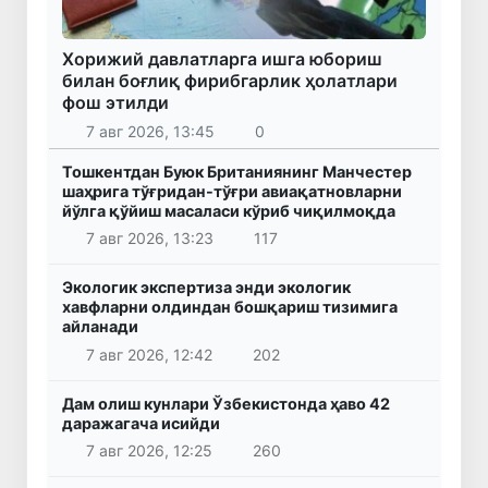
Хорижий давлатларга ишга юбориш
билан боғлиқ фирибгарлик ҳолатлари
фош этилди
7 авг 2026, 13:45
0
Тошкентдан Буюк Британиянинг Манчестер
шаҳрига тўғридан-тўғри авиақатновларни
йўлга қўйиш масаласи кўриб чиқилмоқда
7 авг 2026, 13:23
117
Экологик экспертиза энди экологик
хавфларни олдиндан бошқариш тизимига
айланади
7 авг 2026, 12:42
202
Дам олиш кунлари Ўзбекистонда ҳаво 42
даражагача исийди
7 авг 2026, 12:25
260