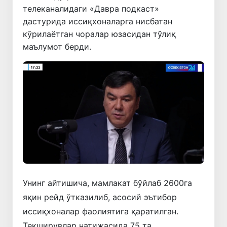
телеканалидаги «Давра подкаст»
дастурида иссиқхоналарга нисбатан
кўрилаётган чоралар юзасидан тўлиқ
маълумот берди.
Унинг айтишича, мамлакат бўйлаб 2600га
яқин рейд ўтказилиб, асосий эътибор
иссиқхоналар фаолиятига қаратилган.
Текширувлар натижасида 75 та