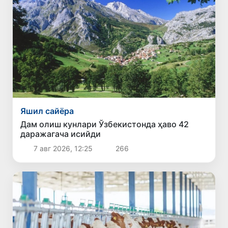
Яшил сайёра
Дам олиш кунлари Ўзбекистонда ҳаво 42
даражагача исийди
7 авг 2026, 12:25
266