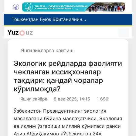
Экологик экспертиза энди экологик хавфларни олдиндан бошқариш тизимига айланади
Дам олиш кунлари Ўзбекистонда ҳаво 42 даражагача исийди
Yuz
uz
Олтой Республикасидан Ўзбекистонга 30 минг бошга яқин қорамол етказиб берилди
Хорижий давлатларга ишга юбориш билан боғлиқ фирибгарлик ҳолатлари фош этилди
Янгиликларга қайтиш
Тошкентдан Буюк Британиянинг Манчестер шаҳрига тўғридан-тўғри авиақатновларни йўлга қўйиш масаласи кўриб чиқилмоқда
Экологик рейдларда фаолияти
чекланган иссиқхоналар
тақдири: қандай чоралар
кўрилмоқда?
Яшил сайёра
8 дек 2025, 14:15
1 696
Ўзбекистон Президентининг экология
масалалари бўйича маслаҳатчиси, Экология
ва иқлим ўзгариши миллий қўмитаси раиси
Азиз Абдуҳакимов «Ўзбекистон 24»