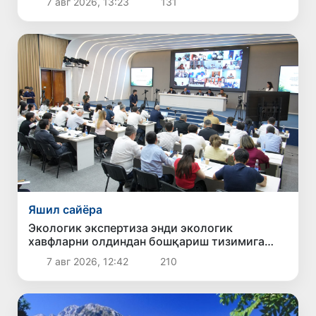
7 авг 2026, 13:23
131
Яшил сайёра
Экологик экспертиза энди экологик
хавфларни олдиндан бошқариш тизимига
айланади
7 авг 2026, 12:42
210