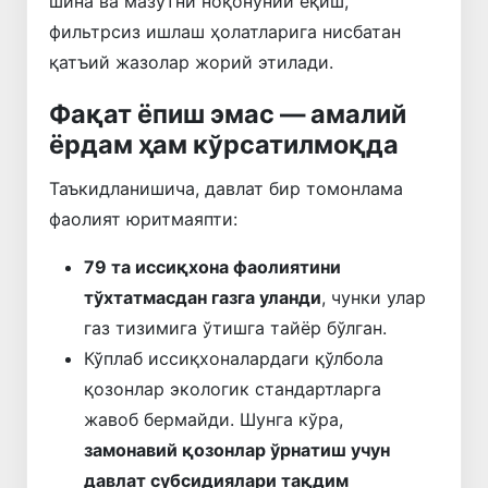
шина ва мазутни ноқонуний ёқиш,
фильтрсиз ишлаш ҳолатларига нисбатан
қатъий жазолар жорий этилади.
Фақат ёпиш эмас — амалий
ёрдам ҳам кўрсатилмоқда
Таъкидланишича, давлат бир томонлама
фаолият юритмаяпти:
79 та иссиқхона фаолиятини
тўхтатмасдан газга уланди
, чунки улар
газ тизимига ўтишга тайёр бўлган.
Кўплаб иссиқхоналардаги қўлбола
қозонлар экологик стандартларга
жавоб бермайди. Шунга кўра,
замонавий қозонлар ўрнатиш учун
давлат субсидиялари тақдим