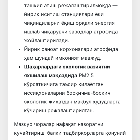
ташкил этиш режалаштирилмоқда —
йирик иситиш станциялари ёки
чиқиндиларни ёқиш орқали энергия
ишлаб чиқарувчи заводлар атрофида
жойлаштирилади.
Йирик саноат корхоналари атрофида
ҳам шундай имконият мавжуд.
Шаҳарлардаги экологик вазиятни
яхшилаш мақсадида
PM2.5
кўрсаткичига таъсир қилаётган
иссиқхоналарни босқичма-босқич
экологик жиҳатдан мақбул ҳудудларга
кўчириш режалаштирилган.
Мазкур чоралар нафақат назоратни
кучайтириш, балки тадбиркорларга қонуний