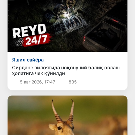
Яшил сайёра
Сирдарё вилоятида ноқонуний балиқ овлаш
ҳолатига чек қўйилди
5 авг 2026, 17:47
835