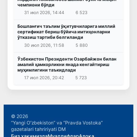
чемпиони бўлди
31 июл 2026, 14:44
6 523
Бошланғич таълим ўқитувчиларига миллий
сертификат бериш бўйича имтиҳонларни
ўтказиш тартиби белгиланди
30 июл 2026, 11:58
5 880
Ўзбекистон Президенти Озарбайжон билан
амалий ҳамкорликни янада кенгайтириш
муҳимлигини таъкидлади
17 июл 2026, 20:42
5 723
© 2026
“Yangi Oʻzbekiston” va “Pravda Vostoka”
gazetalari tahririyati DM
Биз ҳақимизда
Муаллифлар
Алоқа