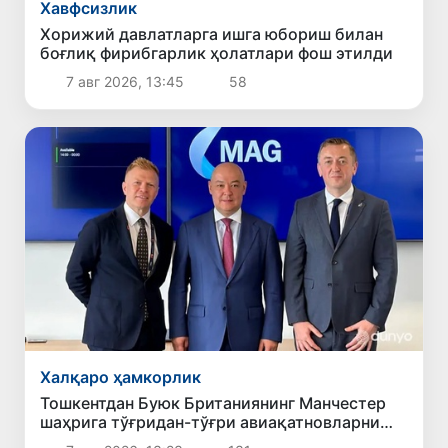
Хавфсизлик
Хорижий давлатларга ишга юбориш билан
боғлиқ фирибгарлик ҳолатлари фош этилди
7 авг 2026, 13:45
58
Халқаро ҳамкорлик
Тошкентдан Буюк Британиянинг Манчестер
шаҳрига тўғридан-тўғри авиақатновларни
йўлга қўйиш масаласи кўриб чиқилмоқда