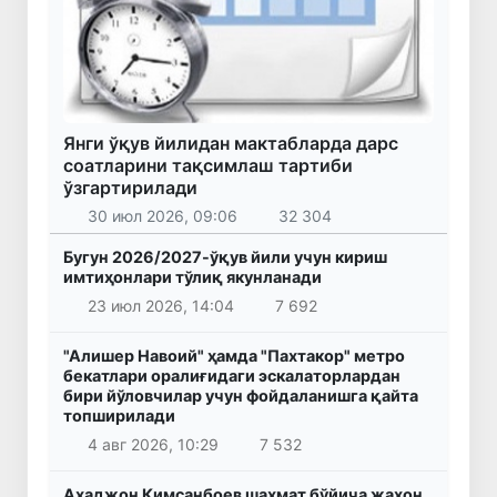
Янги ўқув йилидан мактабларда дарс
соатларини тақсимлаш тартиби
ўзгартирилади
30 июл 2026, 09:06
32 304
Бугун 2026/2027-ўқув йили учун кириш
имтиҳонлари тўлиқ якунланади
23 июл 2026, 14:04
7 692
"Алишер Навоий" ҳамда "Пахтакор" метро
бекатлари оралиғидаги эскалаторлардан
бири йўловчилар учун фойдаланишга қайта
топширилади
4 авг 2026, 10:29
7 532
Аҳаджон Кимсанбоев шахмат бўйича жаҳон