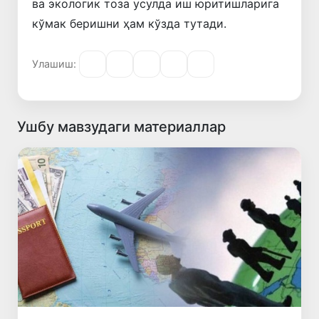
ва экологик тоза усулда иш юритишларига
кўмак беришни ҳам кўзда тутади.
Улашиш:
Ушбу мавзудаги материаллар