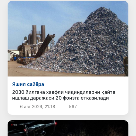
Яшил сайёра
2030 йилгача хавфли чиқиндиларни қайта
ишлаш даражаси 20 фоизга етказилади
6 авг 2026, 21:18
567