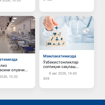
й 2026, 10:35
кучайтирилади
й санкциялар
лади
Мамлакатимизда
атимизда
Ўзбекистонликлар
ализ
соғлиқни сақлаш
сини олувчи
хизматларига ярим
6 авг 2026, 14:40
рнинг йўл
йилда 11 трлн сўмдан
2026, 15:20
409
лари давлат
зиёд маблағ сарфлади
и ҳисобидан
 берилиши