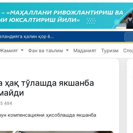
Табиатнинг кутилмаган ҳодисаси: Янги Зеландияга қалин қор ёғди
ирларини эълон қилишди
Жамият
Фан ва таълим
Маданият
Туризм
Спо
Инсультга чалинган ҳамюртимиз бош консулхона кўмагида Олмаотадан юртимизга қайтарилди
Қўқон ЮНЕСКОнинг Медиа ва ахборот саводхонлиги бўйича Глобал альянсига қўшилди
тилади
а ҳақ тўлашда якшанба
нмайди
5 494
чун компенсацияни ҳисоблашда якшанба