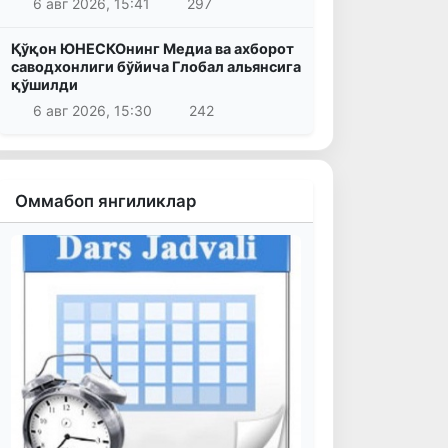
6 авг 2026, 15:41
297
Қўқон ЮНЕСКОнинг Медиа ва ахборот
саводхонлиги бўйича Глобал альянсига
қўшилди
6 авг 2026, 15:30
242
Оммабоп янгиликлар