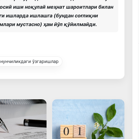
осий иши ноқулай меҳнат шароитлари билан
ги ишларда ишлашга (бундан соғлиқни
млари мустасно) ҳам йўл қўйилмайди.
нунчиликдаги ўзгаришлар