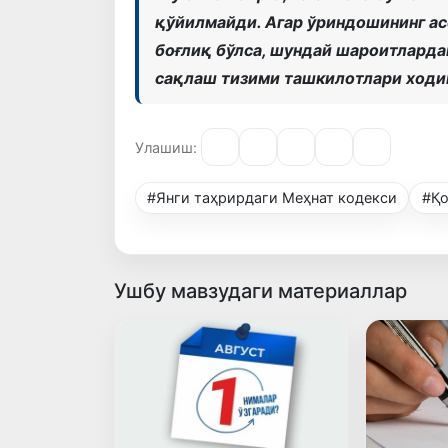
қўйилмайди. Агар ўриндошининг ас
боғлиқ бўлса, шундай шароитларда
сақлаш тизими ташкилотлари ходи
Улашиш:
#Янги таҳрирдаги Меҳнат кодекси
#Қо
Ушбу мавзудаги материаллар