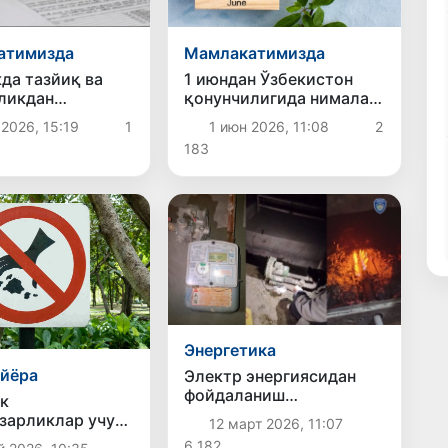
Мамлакатимизда
атимизда
1 июндан Ўзбекистон
да тазйиқ ва
қонунчилигида нималар
ликдан
ўзгаради?
ган шахснинг иш
1 июн 2026, 11:08
2
2026, 15:19
1
қлаб қолинади
183
Энергетика
йёра
Электр энергиясидан
фойдаланиш
к
қоидаларини бузганлик
зарликлар учун
12 март 2026, 11:07
учун жазо чоралари
шахсларга
6 182