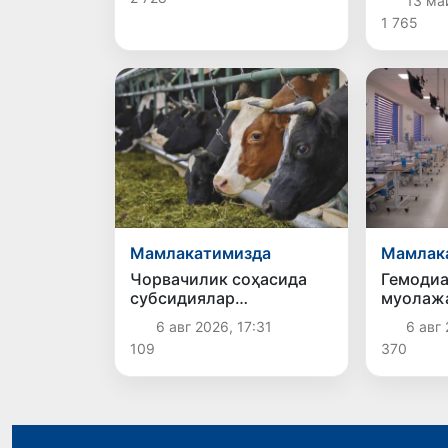
13 ма
молияви
1 765
қўллани
Мамлакатимизда
Мамлак
Чорвачилик соҳасида
Гемоди
субсидиялар
муолажа
ажратилади
беморла
6 авг 2026, 17:31
6 авг 
харажат
109
370
бюджет
қоплаб
мумкин