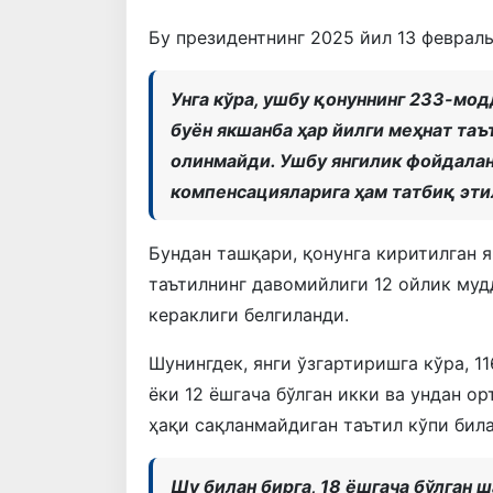
Бу президентнинг 2025 йил 13 феврал
Унга кўра, ушбу қонуннинг 233-мод
буён якшанба ҳар йилги меҳнат таъ
олинмайди. Ушбу янгилик фойдалан
компенсацияларига ҳам татбиқ эти
Бундан ташқари, қонунга киритилган 
таътилнинг давомийлиги 12 ойлик му
кераклиги белгиланди.
Шунингдек, янги ўзгартиришга кўра, 11
ёки 12 ёшгача бўлган икки ва ундан о
ҳақи сақланмайдиган таътил кўпи била
Шу билан бирга, 18 ёшгача бўлган