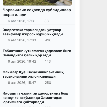
Чорвачилик соҳасида субсидиялар
ажратилади
6 авг 2026, 17:31
88
Энергетика тармоғидаги устувор
вазифалар ижроси кўриб чиқилди
6 авг 2026, 17:03
496
Табиатнинг кутилмаган ҳодисаси: Янги
Зеландияга қалин қор ёғди
6 авг 2026, 16:42
143
Олимлар Қуёш юзасининг энг аниқ
тасвирларини эълон қилишди
6 авг 2026, 15:47
250
Инсультга чалинган ҳамюртимиз бош
консулхона кўмагида Олмаотадан
юртимизга қайтарилди