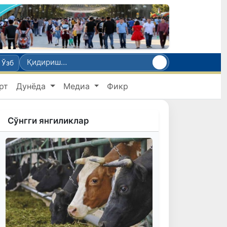
Ўзб
рт
Дунёда
Медиа
Фикр
Сўнгги янгиликлар