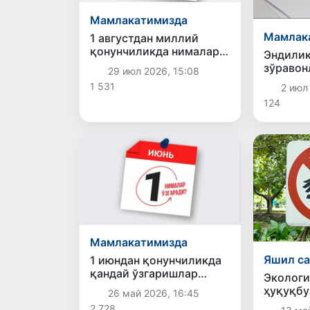
Мамлакатимизда
Мамлак
1 августдан миллий
қонунчиликда нималар
Эндилик
ўзгаради?
зўравон
29 июл 2026, 15:08
жабрлан
1 531
2 июл 
жойи са
124
Мамлакатимизда
Яшил са
1 июндан қонунчиликда
қандай ўзгаришлар
Экологи
кучга киради?
ҳуқуқбу
26 май 2026, 16:45
юридик 
2 728