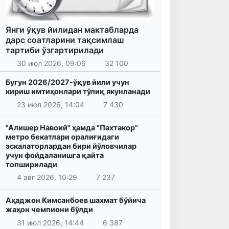
Янги ўқув йилидан мактабларда
дарс соатларини тақсимлаш
тартиби ўзгартирилади
30 июл 2026, 09:06
32 100
Бугун 2026/2027-ўқув йили учун
кириш имтиҳонлари тўлиқ якунланади
23 июл 2026, 14:04
7 430
"Алишер Навоий" ҳамда "Пахтакор"
метро бекатлари оралиғидаги
эскалаторлардан бири йўловчилар
учун фойдаланишга қайта
топширилади
4 авг 2026, 10:29
7 237
Аҳаджон Кимсанбоев шахмат бўйича
жаҳон чемпиони бўлди
31 июл 2026, 14:44
6 387