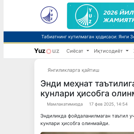
Олимлар Қуёш юзасининг энг аниқ тасв
Yuz
uz
Сиёсат
Иқтисодиёт
Янгиликларга қайтиш
Чорвачилик соҳасида субсидиялар ажра
Энди меҳнат таътилиг
кунлари ҳисобга оли
Мамлакатимизда
17 фев 2025, 14:54
Эндиликда фойдаланилмаган таътил у
кунлари ҳисобга олинмайди.