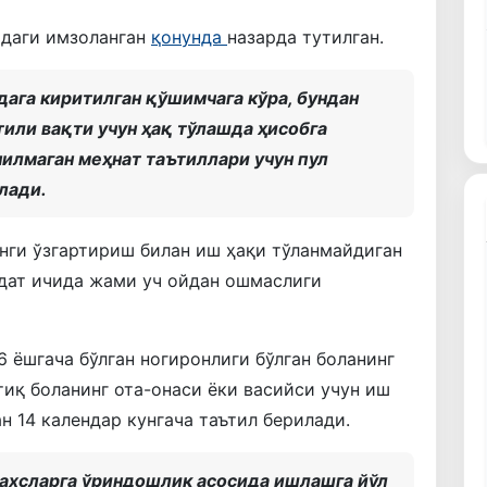
ьдаги имзоланган
қонунда
назарда тутилган.
дага киритилган қўшимчага кўра, бундан
тили вақти учун ҳақ тўлашда ҳисобга
илмаган меҳнат таътиллари учун пул
лади.
янги ўзгартириш билан иш ҳақи тўланмайдиган
ддат ичида жами уч ойдан ошмаслиги
6 ёшгача бўлган ногиронлиги бўлган боланинг
ртиқ боланинг ота-онаси ёки васийси учун иш
н 14 календар кунгача таътил берилади.
 шахсларга ўриндошлик асосида ишлашга йўл