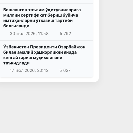
Бошланғич таълим ўқитувчиларига
миллий сертификат бериш бўйича
имтиҳонларни ўтказиш тартиби
белгиланди
30 июл 2026, 11:58
5 792
Ўзбекистон Президенти Озарбайжон
билан амалий ҳамкорликни янада
кенгайтириш муҳимлигини
таъкидлади
17 июл 2026, 20:42
5 627