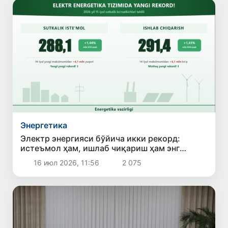
Энергетика
Электр энергияси бўйича икки рекорд:
истеъмол ҳам, ишлаб чиқариш ҳам энг
юқори кўрсаткичга чиқди
16 июл 2026, 11:56
2 075