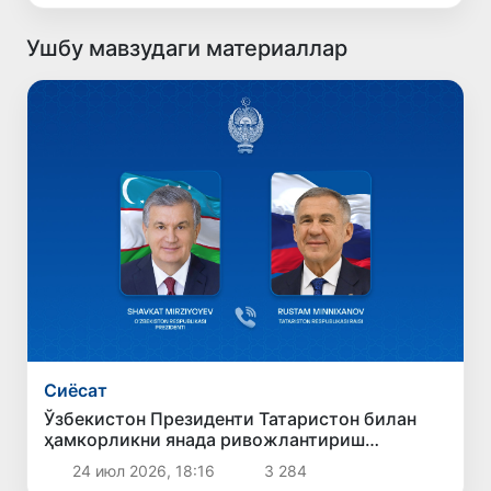
Ушбу мавзудаги материаллар
Сиёсат
Ўзбекистон Президенти Татаристон билан
ҳамкорликни янада ривожлантириш
муҳимлигини таъкидлади
24 июл 2026, 18:16
3 284