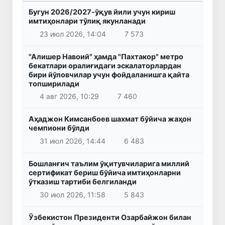
Бугун 2026/2027-ўқув йили учун кириш
имтиҳонлари тўлиқ якунланади
23 июл 2026, 14:04
7 573
"Алишер Навоий" ҳамда "Пахтакор" метро
бекатлари оралиғидаги эскалаторлардан
бири йўловчилар учун фойдаланишга қайта
топширилади
4 авг 2026, 10:29
7 460
Аҳаджон Кимсанбоев шахмат бўйича жаҳон
чемпиони бўлди
31 июл 2026, 14:44
6 483
Бошланғич таълим ўқитувчиларига миллий
сертификат бериш бўйича имтиҳонларни
ўтказиш тартиби белгиланди
30 июл 2026, 11:58
5 843
Ўзбекистон Президенти Озарбайжон билан