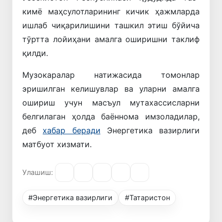
кимё маҳсулотларининг кичик ҳажмларда
ишлаб чиқарилишини ташкил этиш бўйича
тўртта лойиҳани амалга оширишни таклиф
қилди.
Музокаралар натижасида томонлар
эришилган келишувлар ва уларни амалга
ошириш учун масъул мутахассисларни
белгилаган ҳолда баённома имзоладилар,
деб
хабар беради
Энергетика вазирлиги
матбуот хизмати.
Улашиш:
#Энергетика вазирлиги
#Татаристон