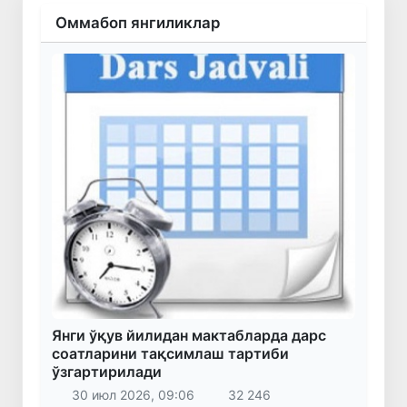
Оммабоп янгиликлар
Янги ўқув йилидан мактабларда дарс
соатларини тақсимлаш тартиби
ўзгартирилади
30 июл 2026, 09:06
32 246