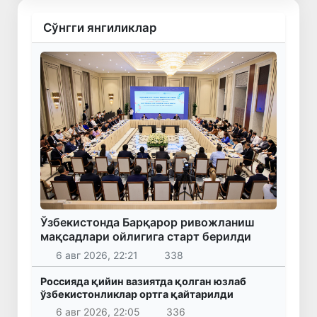
Сўнгги янгиликлар
Ўзбекистонда Барқарор ривожланиш
мақсадлари ойлигига старт берилди
6 авг 2026, 22:21
338
Россияда қийин вазиятда қолган юзлаб
ўзбекистонликлар ортга қайтарилди
6 авг 2026, 22:05
336