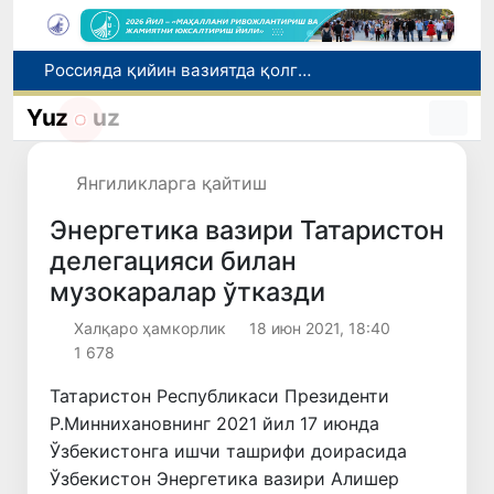
Россияда қийин вазиятда қолган юзлаб ўзбекистонликлар ортга қайтарилди
2030 йилгача хавфли чиқиндиларни қайта ишлаш даражаси 20 фоизга етказилади
Ўзбекистон илк бор Халқаро информатика олимпиадаси — IOI 2026га мезбонлик қилади
Yuz
uz
Тошкентда ППХ инспектори 13 ёшли болани қутқариб қолди
Ўзбекистонда Барқарор ривожланиш мақсадлари ойлигига старт берилди
Янгиликларга қайтиш
Энергетика вазири Татаристон
делегацияси билан
музокаралар ўтказди
Халқаро ҳамкорлик
18 июн 2021, 18:40
1 678
Татаристон Республикаси Президенти
Р.Миннихановнинг 2021 йил 17 июнда
Ўзбекистонга ишчи ташрифи доирасида
Ўзбекистон Энергетика вазири Алишер