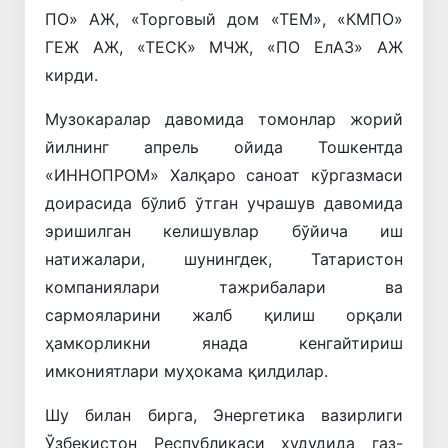
ПО» АЖ, «Торговый дом «ТEМ», «КМПО»
ГEЖ АЖ, «ТEСК» МЧЖ, «ПО ЕлАЗ» АЖ
кирди.
Музокаралар давомида томонлар жорий
йилнинг апрель ойида Тошкентда
«ИННОПРОМ» Халқаро саноат кўргазмаси
доирасида бўлиб ўтган учрашув давомида
эришилган келишувлар бўйича иш
натижалари, шунингдек, Татаристон
компаниялари тажрибалари ва
сармояларини жалб қилиш орқали
ҳамкорликни янада кенгайтириш
имкониятлари муҳокама қилдилар.
Шу билан бирга, Энергетика вазирлиги
Ўзбекистон Республикаси ҳудудида газ-