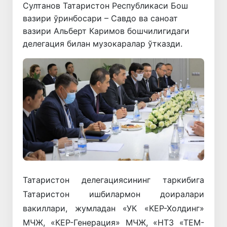
Султанов Татаристон Республикаси Бош
вазири ўринбосари – Савдо ва саноат
вазири Альберт Каримов бошчилигидаги
делегация билан музокаралар ўтказди.
Татаристон делегациясининг таркибига
Татаристон ишбилармон доиралари
вакиллари, жумладан «УК «КEР-Холдинг»
МЧЖ, «КEР-Генерация» МЧЖ, «НТЗ «ТEМ-