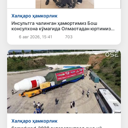
Халқаро ҳамкорлик
Инсультга чалинган ҳамюртимиз Бош
консулхона кўмагида Олмаотадан юртимизга
қайтарилди
6 авг 2026, 15:41
703
Халқаро ҳамкорлик