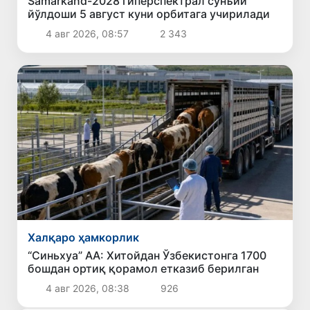
Samarkand-2028 гиперспектрал сунъий
йўлдоши 5 август куни орбитага учирилади
4 авг 2026, 08:57
2 343
Халқаро ҳамкорлик
“Синьхуа” АА: Хитойдан Ўзбекистонга 1700
бошдан ортиқ қорамол етказиб берилган
4 авг 2026, 08:38
926