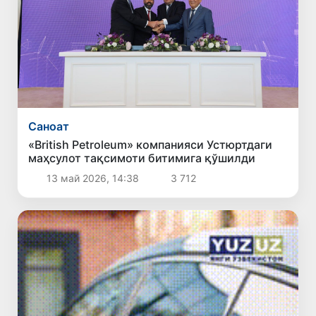
Саноат
«British Petroleum» компанияси Устюртдаги
маҳсулот тақсимоти битимига қўшилди
13 май 2026, 14:38
3 712