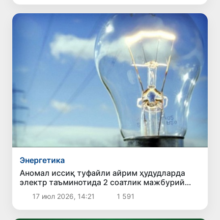
Энергетика
Аномал иссиқ туфайли айрим ҳудудларда
электр таъминотида 2 соатлик мажбурий
чеклов жорий этилди
17 июл 2026, 14:21
1 591