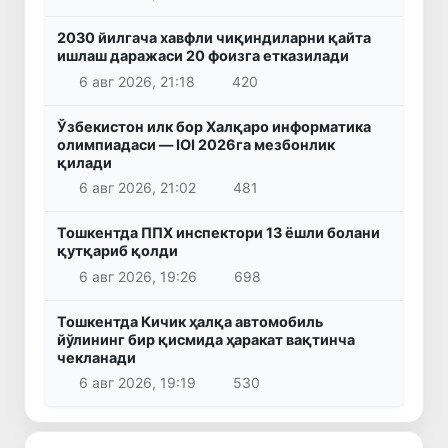
2030 йилгача хавфли чиқиндиларни қайта
ишлаш даражаси 20 фоизга етказилади
6 авг 2026, 21:18
420
Ўзбекистон илк бор Халқаро информатика
олимпиадаси — IOI 2026га мезбонлик
қилади
6 авг 2026, 21:02
481
Тошкентда ППХ инспектори 13 ёшли болани
қутқариб қолди
6 авг 2026, 19:26
698
Тошкентда Кичик ҳалқа автомобиль
йўлининг бир қисмида ҳаракат вақтинча
чекланади
6 авг 2026, 19:19
530