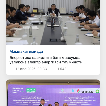
Мамлакатимизда
Энергетика вазирлиги ёзги мавсумда
узлуксиз электр энергияси таъминоти
бўйича чораларни кучайтирмоқда
12 июл 2026, 09:33
1 543