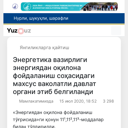
Автомобиль йўлари соҳасидаги муносабатлар тартибга солинди
Рақобат қўмитаси аралашуви билан тадбиркордан газ учун асоссиз ундирилган тўлов қайтарилиши таъминланди
Yuz
uz
Brent нефтининг нархи 13 июлдан бери илк бор 1 баррель учун 79 доллардан пастлади
Ucell. Ўзбекистонда кетма-кет учинчи йил энг тезкор мобил интернет
Янгиликларга қайтиш
Нурли, шукуҳли, шарафли
Энергетика вазирлиги
энергиядан оқилона
фойдаланиш соҳасидаги
махсус ваколатли давлат
органи этиб белгиланди
Мамлакатимизда
15 июл 2020, 18:52
3 298
«Энергиядан оқилона фойдаланиш
тўғрисида»ги қонун 11¹,11²,11³-моддалар
билан тўлдирилди.