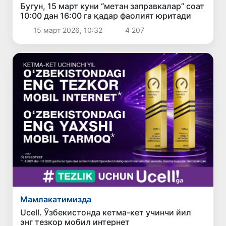
Бугун, 15 март куни “метан заправкалар” соат
10:00 дан 16:00 га қадар фаолият юритади
15 март 2026, 10:32
4 207
Мамлакатимизда
Ucell. Ўзбекистонда кетма-кет учинчи йил
энг тезкор мобил интернет