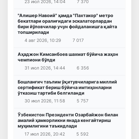
23 июл 2026, 14:04
7 370
"Алишер Навоий" ҳамда "Пахтакор" метро
бекатлари оралиғидаги эскалаторлардан
бири йўловчилар учун фойдаланишга қайта
топширилади
4 авг 2026, 10:29
7 017
Аҳаджон Кимсанбоев шахмат бўйича жаҳон
чемпиони бўлди
31 июл 2026, 14:44
6 356
Бошланғич таълим ўқитувчиларига миллий
сертификат бериш бўйича имтиҳонларни
ўтказиш тартиби белгиланди
30 июл 2026, 11:58
5 757
Ўзбекистон Президенти Озарбайжон билан
амалий ҳамкорликни янада кенгайтириш
муҳимлигини таъкидлади
17 июл 2026, 20:42
5 592