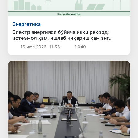
Энергетика
Электр энергияси бўйича икки рекорд:
истеъмол ҳам, ишлаб чиқариш ҳам энг
юқори кўрсаткичга чиқди
16 июл 2026, 11:56
2 040