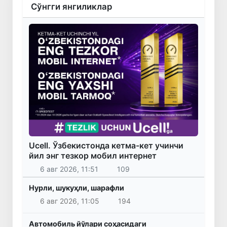
Сўнгги янгиликлар
Ucell. Ўзбекистонда кетма-кет учинчи
йил энг тезкор мобил интернет
6 авг 2026, 11:51
109
Нурли, шукуҳли, шарафли
6 авг 2026, 11:05
194
Автомобиль йўлари соҳасидаги