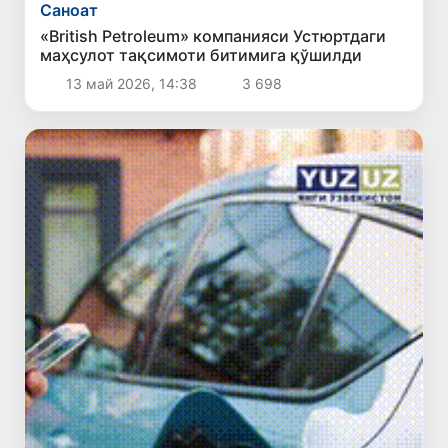
Саноат
«British Petroleum» компанияси Устюртдаги
маҳсулот тақсимоти битимига қўшилди
13 май 2026, 14:38
3 698