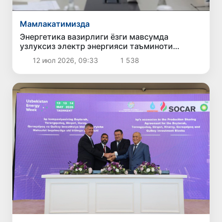
Мамлакатимизда
Энергетика вазирлиги ёзги мавсумда
узлуксиз электр энергияси таъминоти
бўйича чораларни кучайтирмоқда
12 июл 2026, 09:33
1 538