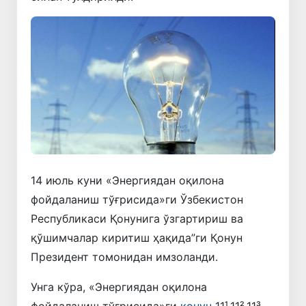
14 июль куни «Энергиядан оқилона
фойдаланиш тўғрисида»ги Ўзбекистон
Республикаси Қонунига ўзгартириш ва
қўшимчалар киритиш ҳақида”ги Қонун
Президент томонидан имзоланди.
Унга кўра, «Энергиядан оқилона
фойдаланиш тўғрисида»ги
қонун
11¹,11²,11³-