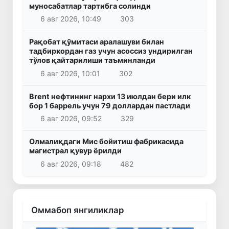
муносабатлар тартибга солинди
6 авг 2026, 10:49
303
Рақобат қўмитаси аралашуви билан
тадбиркордан газ учун асоссиз ундирилган
тўлов қайтарилиши таъминланди
6 авг 2026, 10:01
302
Brent нефтининг нархи 13 июлдан бери илк
бор 1 баррель учун 79 доллардан пастлади
6 авг 2026, 09:52
329
Олмалиқдаги Мис бойитиш фабрикасида
магистрал қувур ёрилди
6 авг 2026, 09:18
482
Оммабоп янгиликлар