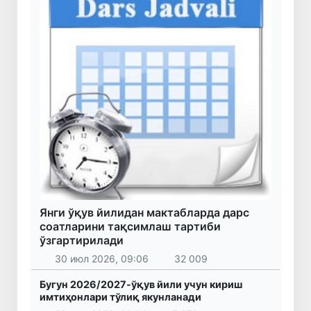
Янги ўқув йилидан мактабларда дарс
соатларини тақсимлаш тартиби
ўзгартирилади
30 июл 2026, 09:06
32 009
Бугун 2026/2027-ўқув йили учун кириш
имтиҳонлари тўлиқ якунланади