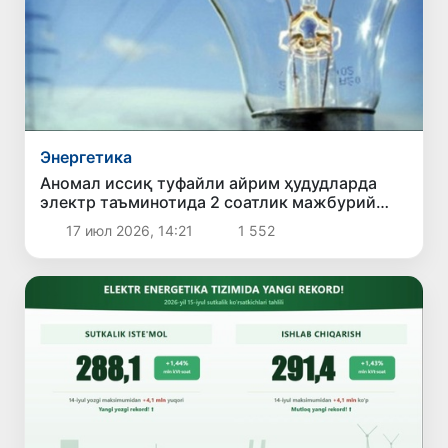
Энергетика
Аномал иссиқ туфайли айрим ҳудудларда
электр таъминотида 2 соатлик мажбурий
чеклов жорий этилди
17 июл 2026, 14:21
1 552