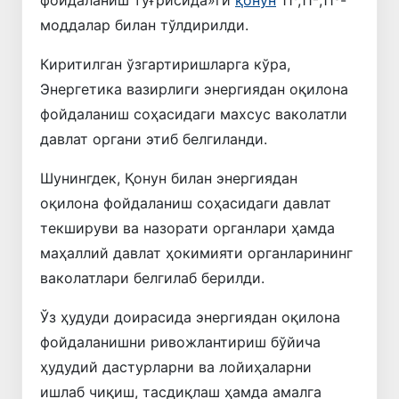
моддалар билан тўлдирилди.
Киритилган ўзгартиришларга кўра,
Энергетика вазирлиги энергиядан оқилона
фойдаланиш соҳасидаги махсус ваколатли
давлат органи этиб белгиланди.
Шунингдек, Қонун билан энергиядан
оқилона фойдаланиш соҳасидаги давлат
текшируви ва назорати органлари ҳамда
маҳаллий давлат ҳокимияти органларининг
ваколатлари белгилаб берилди.
Ўз ҳудуди доирасида энергиядан оқилона
фойдаланишни ривожлантириш бўйича
ҳудудий дастурларни ва лойиҳаларни
ишлаб чиқиш, тасдиқлаш ҳамда амалга