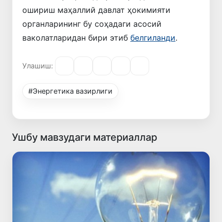
ошириш маҳаллий давлат ҳокимияти
органларининг бу соҳадаги асосий
ваколатларидан бири этиб
белгиланди
.
Улашиш:
#Энергетика вазирлиги
Ушбу мавзудаги материаллар