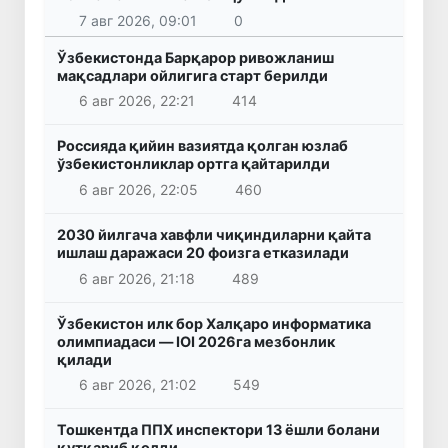
7 авг 2026, 09:01
0
Ўзбекистонда Барқарор ривожланиш
мақсадлари ойлигига старт берилди
6 авг 2026, 22:21
414
Россияда қийин вазиятда қолган юзлаб
ўзбекистонликлар ортга қайтарилди
6 авг 2026, 22:05
460
2030 йилгача хавфли чиқиндиларни қайта
ишлаш даражаси 20 фоизга етказилади
6 авг 2026, 21:18
489
Ўзбекистон илк бор Халқаро информатика
олимпиадаси — IOI 2026га мезбонлик
қилади
6 авг 2026, 21:02
549
Тошкентда ППХ инспектори 13 ёшли болани
қутқариб қолди