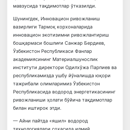
мавзусида тақдимотлар ўтказилди.
Шунингдек, Инновацион ривожланиш
вазирлиги Тармоқ корхоналарида
инновацион экотизимни ривожлантириш
бошқармаси бошлиғи Санжар Бердиев,
Ўзбекистон Республикаси Фанлар
академиясининг Материалшунослик
институти директори Одилхўжа Парпиев ва
республикамизда ушбу йўналишда юқори
тажрибали олимларимиз Ўзбекистон
Республикасида водород энергетикасининг
ривожланиши ҳолати бўйича тақдимотлар
билан иштирок этди.
— Айни пайтда «яшил» водород
технологиялари соҳасида илмий