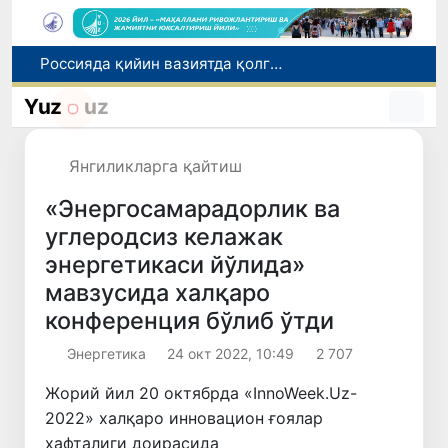
Россияда қийин вазиятда қолган юзлаб ўзбекистонликлар ортга қайтарилди
2030 йилгача хавфли чиқиндиларни қайта ишлаш даражаси 20 фоизга етказилади
Yuz
uz
Ўзбекистон илк бор Халқаро информатика олимпиадаси — IOI 2026га мезбонлик қилади
Уй савдоси билан боғлиқ товламачиликка чек қўйилди
Янгиликларга қайтиш
Ўзбекистонда Барқарор ривожланиш мақсадлари ойлигига старт берилди
«Энергосамарадорлик ва
углеродсиз келажак
энергетикаси йўлида»
мавзусида халқаро
конференция бўлиб ўтди
Энергетика
24 окт 2022, 10:49
2 707
Жорий йил 20 октябрда «InnoWeek.Uz-
2022» халқаро инновацион ғоялар
ҳафталиги доирасида