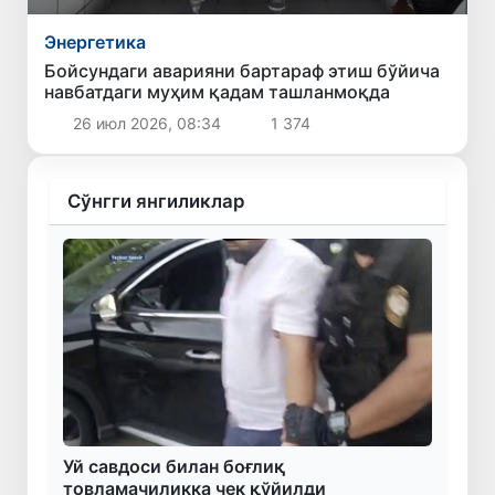
Энергетика
Бойсундаги аварияни бартараф этиш бўйича
навбатдаги муҳим қадам ташланмоқда
26 июл 2026, 08:34
1 374
Сўнгги янгиликлар
Уй савдоси билан боғлиқ
товламачиликка чек қўйилди