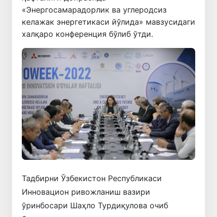
«Энергосамарадорлик ва углеродсиз
келажак энергетикаси йўлида» мавзусидаги
халқаро конференция бўлиб ўтди.
Тадбирни Ўзбекистон Республикаси
Инновацион ривожланиш вазири
ўринбосари Шаҳло Турдиқулова очиб