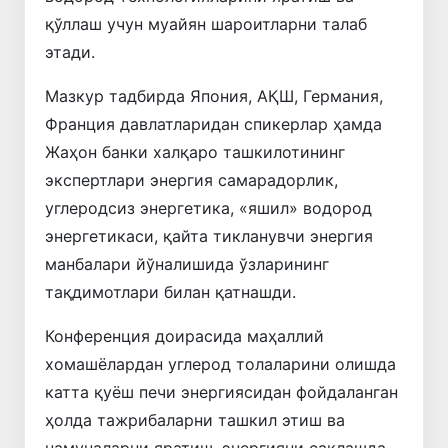
қўллаш учун муайян шароитларни талаб
этади.
Мазкур тадбирда Япония, АҚШ, Германия,
Франция давлатларидан спикерлар ҳамда
Жаҳон банки халқаро ташкилотининг
экспертлари энергия самарадорлик,
углеродсиз энергетика, «яшил» водород
энергетикаси, қайта тикланувчи энергия
манбалари йўналишида ўзларининг
тақдимотлари билан қатнашди.
Конференция доирасида маҳаллий
хомашёлардан углерод толаларини олишда
катта қуёш печи энергиясидан фойдаланган
ҳолда тажрибаларни ташкил этиш ва
намуналарни яратиш, энергияни сақлашда