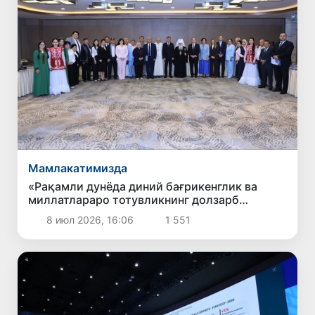
Мамлакатимизда
«Рақамли дунёда диний бағрикенглик ва
миллатлараро тотувликнинг долзарб
масалалари» мавзусидаги халқаро илмий-
8 июл 2026, 16:06
1 551
амалий конференция бўлиб ўтди