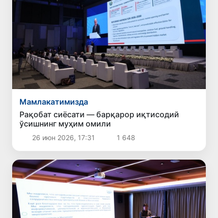
Мамлакатимизда
Рақобат сиёсати — барқарор иқтисодий
ўсишнинг муҳим омили
26 июн 2026, 17:31
1 648