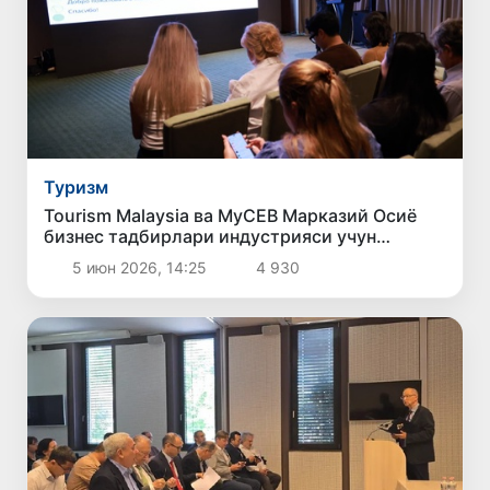
Туризм
Tourism Malaysia ва MyCEB Марказий Осиё
бизнес тадбирлари индустрияси учун
Малайзия имкониятларини илк бор тақдим
5 июн 2026, 14:25
4 930
этди