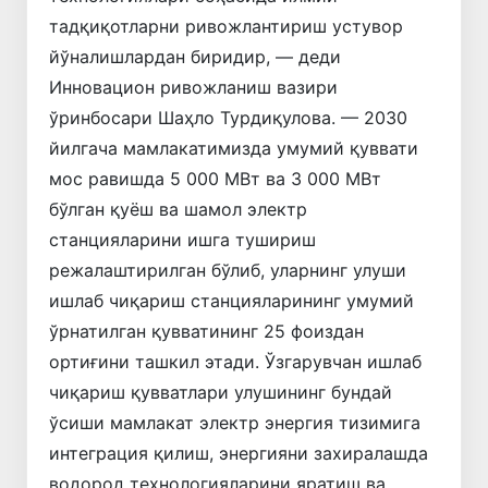
тадқиқотларни ривожлантириш устувор
йўналишлардан биридир, — деди
Инновацион ривожланиш вазири
ўринбосари Шаҳло Турдиқулова. — 2030
йилгача мамлакатимизда умумий қуввати
мос равишда 5 000 МВт ва 3 000 МВт
бўлган қуёш ва шамол электр
станцияларини ишга тушириш
режалаштирилган бўлиб, уларнинг улуши
ишлаб чиқариш станцияларининг умумий
ўрнатилган қувватининг 25 фоиздан
ортиғини ташкил этади. Ўзгарувчан ишлаб
чиқариш қувватлари улушининг бундай
ўсиши мамлакат электр энергия тизимига
интеграция қилиш, энергияни захиралашда
водород технологияларини яратиш ва