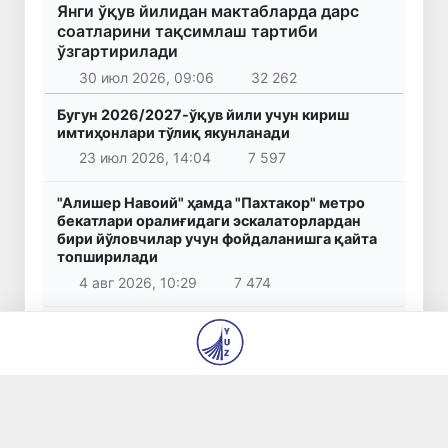
Янги ўқув йилидан мактабларда дарс
соатларини тақсимлаш тартиби
ўзгартирилади
30 июл 2026, 09:06
32 262
Бугун 2026/2027-ўқув йили учун кириш
имтиҳонлари тўлиқ якунланади
23 июл 2026, 14:04
7 597
"Алишер Навоий" ҳамда "Пахтакор" метро
бекатлари оралиғидаги эскалаторлардан
бири йўловчилар учун фойдаланишга қайта
топширилади
4 авг 2026, 10:29
7 474
Аҳаджон Кимсанбоев шахмат бўйича жаҳон
чемпиони бўлди
31 июл 2026, 14:44
6 489
Бошланғич таълим ўқитувчиларига миллий
сертификат бериш бўйича имтиҳонларни