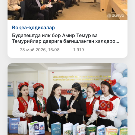
Воқеа-ҳодисалар
Будапештда илк бор Амир Темур ва
Темурийлар даврига бағишланган халқаро
илмий конференция бўлиб ўтди
28 май 2026, 16:08
1 919