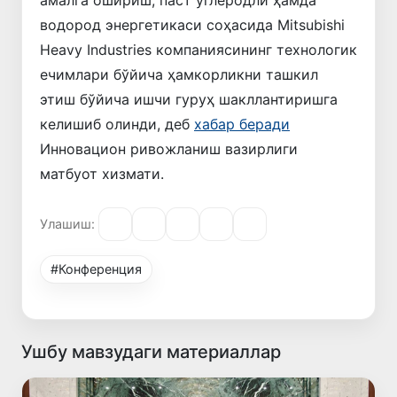
водород энергетикаси соҳасида Mitsubishi
Heavy Industries компаниясининг технологик
ечимлари бўйича ҳамкорликни ташкил
этиш бўйича ишчи гуруҳ шакллантиришга
келишиб олинди, деб
хабар беради
Инновацион ривожланиш вазирлиги
матбуот хизмати.
Улашиш:
#Конференция
Ушбу мавзудаги материаллар