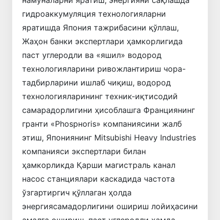
гидроаккумуляция технологияларни
яратишда Япония тажрибасини қўллаш,
Жаҳон банки экспертлари ҳамкорлигида
паст углеродли ва «яшил» водород
технологияларини ривожлантириш чора-
тадбирларини ишлаб чиқиш, водород
технологияларининг техник-иқтисодий
самарадорлигини ҳисоблашга Франциянинг
гранти «Phospнoris» компаниясини жалб
этиш, Япониянинг Mitsubishi Heavy Industries
компанияси экспертлари билан
ҳамкорликда Қарши магистраль канал
насос станциялари каскадида частота
ўзгартиргич қўллаган ҳолда
энергиясамадорлигини ошириш лойиҳасини
амалга ошириш, паст углеродли ҳамда