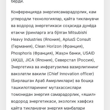
берди.
Конференцияда энергиясамарадорлик, кам
углеродли технологиялар, қайта тикланувчи
ва водород энергетикаси соҳасида дунёда
етакчи ўринларга эга бўлган Mitsubishi
Heavy Industries (Япония), AplusS Consult
(Германия), Clean Horizon (Франция),
Phosphoris (Франция), Жаҳон банки, USAID
(АҚШ), JICA (Япония), Северстал (Россия),
Энергетика ва инфратузилма вазирлигининг
ваколатли вакили (Chief Innovation officer)
(Бирлашган Араб Амирликлари) ва бошқа
ташкилотларининг мутахассислари
томонидан энергия самарадорлик, «яшил»
водород энергетикаси, экологик хавфсиз
қайта тикланувчи энергия манбалари