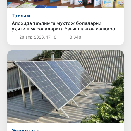
Таълим
Алоҳида таълимга муҳтож болаларни
ўқитиш масалаларига бағишланган халқаро
конференция
28 апр 2026, 17:18
3 648
Энергетика