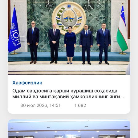
Хавфсизлик
Одам савдосига қарши курашиш соҳасида
миллий ва минтақавий ҳамкорликнинг янги
устувор йўналишлари белгилаб олинди
30 июл 2026, 14:51
1 682