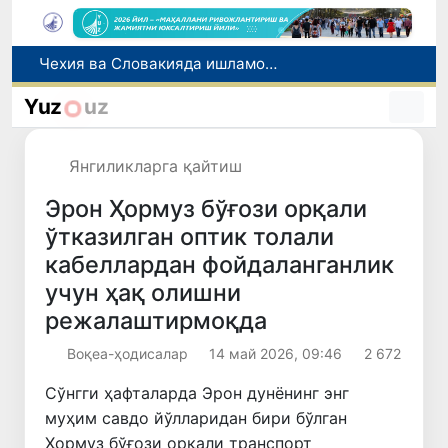
Чехия ва Словакияда ишламоқчи бўлган тиббиёт мутахассислари рўйхатга олинади
Боланинг фамилиясига отасининг исмини беришга рухсат берилади
Yuz
uz
Беҳруз Каримов фаолиятини Швейцариянинг «Лугано» клубида давом эттиради
Экстремистик ташкилотлар ва материалларнинг электрон реестри юритилади
Янгиликларга қайтиш
Ўзбекистонда 2025 йилда коррупцияга оид жиноятлар бўйича 7 517 нафар шахс жавобгарликка тортилган
Эрон Ҳормуз бўғози орқали
ўтказилган оптик толали
кабеллардан фойдаланганлик
учун ҳақ олишни
режалаштирмоқда
Воқеа-ҳодисалар
14 май 2026, 09:46
2 672
Сўнгги ҳафталарда Эрон дунёнинг энг
муҳим савдо йўлларидан бири бўлган
Ҳормуз бўғози орқали транспорт