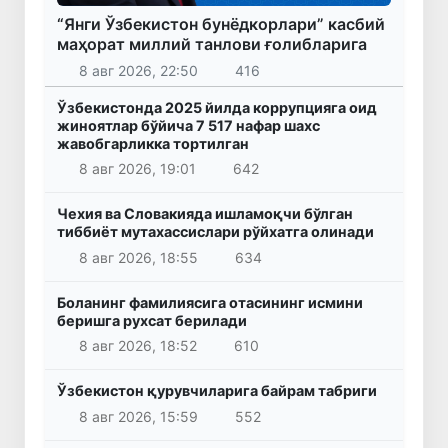
“Янги Ўзбекистон бунёдкорлари” касбий
маҳорат миллий танлови ғолибларига
8 авг 2026, 22:50
416
Ўзбекистонда 2025 йилда коррупцияга оид
жиноятлар бўйича 7 517 нафар шахс
жавобгарликка тортилган
8 авг 2026, 19:01
642
Чехия ва Словакияда ишламоқчи бўлган
тиббиёт мутахассислари рўйхатга олинади
8 авг 2026, 18:55
634
Боланинг фамилиясига отасининг исмини
беришга рухсат берилади
8 авг 2026, 18:52
610
Ўзбекистон қурувчиларига байрам табриги
8 авг 2026, 15:59
552