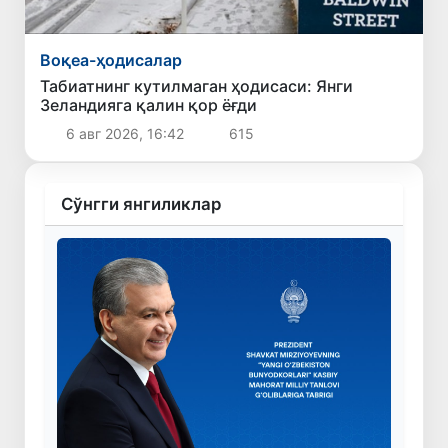
Воқеа-ҳодисалар
Табиатнинг кутилмаган ҳодисаси: Янги
Зеландияга қалин қор ёғди
6 авг 2026, 16:42
615
Сўнгги янгиликлар