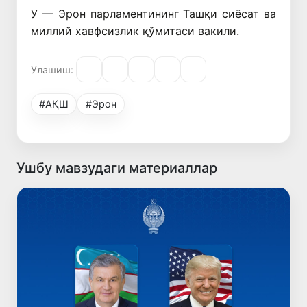
У — Эрон парламентининг Ташқи сиёсат ва
миллий хавфсизлик қўмитаси вакили.
Улашиш:
#АҚШ
#Эрон
Ушбу мавзудаги материаллар