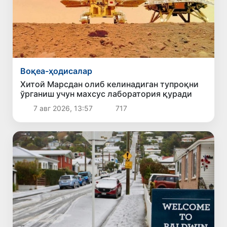
Воқеа-ҳодисалар
Хитой Марсдан олиб келинадиган тупроқни
ўрганиш учун махсус лаборатория қуради
7 авг 2026, 13:57
717