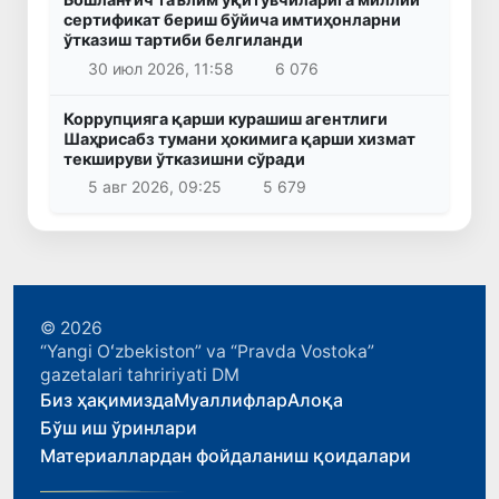
сертификат бериш бўйича имтиҳонларни
ўтказиш тартиби белгиланди
30 июл 2026, 11:58
6 076
Коррупцияга қарши курашиш агентлиги
Шаҳрисабз тумани ҳокимига қарши хизмат
текшируви ўтказишни сўради
5 авг 2026, 09:25
5 679
© 2026
“Yangi Oʻzbekiston” va “Pravda Vostoka”
gazetalari tahririyati DM
Биз ҳақимизда
Муаллифлар
Алоқа
Бўш иш ўринлари
Материаллардан фойдаланиш қоидалари