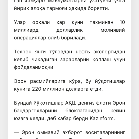
Гап халқаро маълумотларни узатувчи учта
йирик алоқа тармоғи ҳақида боряпти.
Улар орқали ҳар куни тахминан 10
миллиард долларлик молиявий
операциялар олиб борилади.
Теҳрон янги тўловдан нефть экспортидан
келиб чиқадиган зарарларни қоплаш учун
фойдаланмоқчи.
Эрон расмийларига кўра, бу йўқотишлар
кунига 220 миллион долларга етди.
Бундай йўқотишлар АҚШ денгиз флоти Эрон
бандаргоҳларини блоклаганидан кейин
юзага келди, деб хабар берди Kazinform.
— Эрон оммавий ахборот воситаларининг