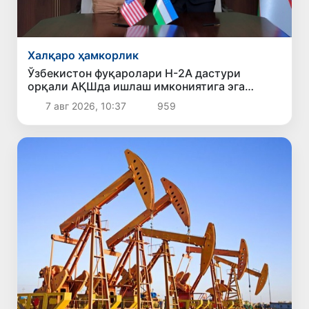
Халқаро ҳамкорлик
Ўзбекистон фуқаролари H-2A дастури
орқали АҚШда ишлаш имкониятига эга
бўлади
7 авг 2026, 10:37
959