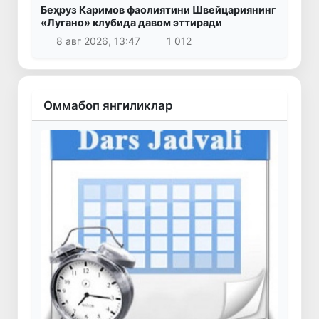
Беҳруз Каримов фаолиятини Швейцариянинг
«Лугано» клубида давом эттиради
8 авг 2026, 13:47
1 012
Оммабоп янгиликлар