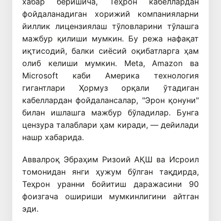
хабар беришича, Теҳрон кабеллардан
фойдаланадиган хорижий компанияларни
йиллик лицензиялаш тўловларини тўлашга
мажбур қилиши мумкин. Бу режа нафақат
иқтисодий, балки сиёсий оқибатларга ҳам
олиб келиши мумкин. Meta, Amazon ва
Microsoft каби Америка технология
гигантлари Ҳормуз орқали ўтадиган
кабеллардан фойдалансалар, "Эрон қонуни"
билан ишлашга мажбур бўладилар. Бунга
цензура талаблари ҳам киради, — дейилади
нашр хабарида.
Аввалроқ Эбраҳим Ризоий АҚШ ва Исроил
томонидан янги ҳужум бўлган тақдирда,
Теҳрон уранни бойитиш даражасини 90
фоизгача ошириши мумкинлигини айтган
эди.