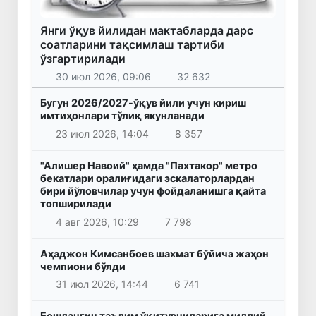
Янги ўқув йилидан мактабларда дарс
соатларини тақсимлаш тартиби
ўзгартирилади
30 июл 2026, 09:06
32 632
Бугун 2026/2027-ўқув йили учун кириш
имтиҳонлари тўлиқ якунланади
23 июл 2026, 14:04
8 357
"Алишер Навоий" ҳамда "Пахтакор" метро
бекатлари оралиғидаги эскалаторлардан
бири йўловчилар учун фойдаланишга қайта
топширилади
4 авг 2026, 10:29
7 798
Аҳаджон Кимсанбоев шахмат бўйича жаҳон
чемпиони бўлди
31 июл 2026, 14:44
6 741
Бошланғич таълим ўқитувчиларига миллий