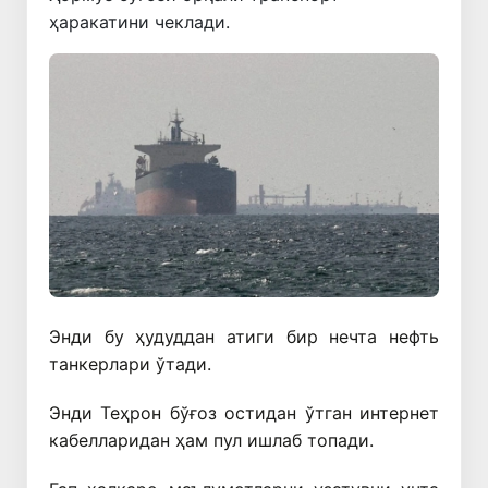
ҳаракатини чеклади.
Энди бу ҳудуддан атиги бир нечта нефть
танкерлари ўтади.
Энди Теҳрон бўғоз остидан ўтган интернет
кабелларидан ҳам пул ишлаб топади.