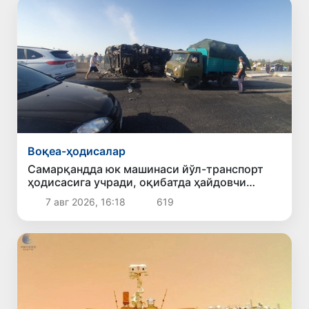
Воқеа-ҳодисалар
Самарқандда юк машинаси йўл-транспорт
ҳодисасига учради, оқибатда ҳайдовчи
ҳалок бўлди
7 авг 2026, 16:18
619