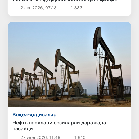
2 авг 2026, 07:18
1 383
Воқеа-ҳодисалар
Нефть нархлари сезиларли даражада
пасайди
27 июл 2026, 11:49
1 810