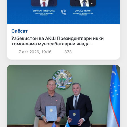
Сиёсат
Ўзбекистон ва АҚШ Президентлари икки
томонлама муносабатларни янада
мустаҳкамлаш истиқболларини муҳокама
7 авг 2026, 19:16
873
қилдилар