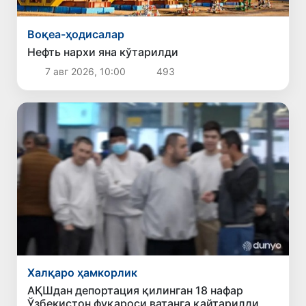
Воқеа-ҳодисалар
Нефть нархи яна кўтарилди
7 авг 2026, 10:00
493
Халқаро ҳамкорлик
АҚШдан депортация қилинган 18 нафар
Ўзбекистон фуқароси ватанга қайтарилди