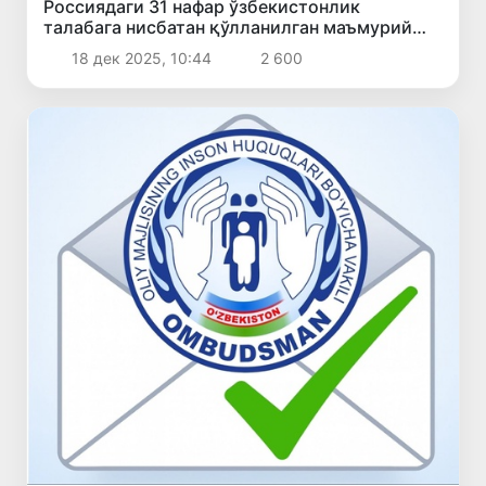
Россиядаги 31 нафар ўзбекистонлик
талабага нисбатан қўлланилган маъмурий
жазо бекор қилинди
18 дек 2025, 10:44
2 600