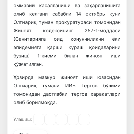
оммавий касалланиши ва заҳарланишига
олиб келгани сабабли 14 октябрь куни
Олтиариқ туман прокуратураси томонидан
Жиноят кодексининг 257-1-моддаси
(Санитарияга оид қонунчиликни ёки
эпидемияга қарши кураш қоидаларини
бузиш) 1-қисми билан жиноят иши
қўзғатилган.
Ҳозирда мазкур жиноят иши юзасидан
Олтиариқ тумани ИИБ Тергов бўлими
томонидан дастлабки тергов ҳаракатлари
олиб борилмоқда.
Улашиш: