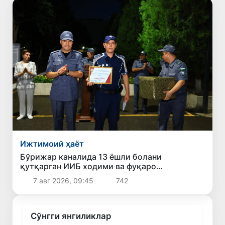
Ижтимоий ҳаёт
Бўрижар каналида 13 ёшли болани
қутқарган ИИБ ходими ва фуқаро
тақдирланди
7 авг 2026, 09:45
742
Сўнгги янгиликлар