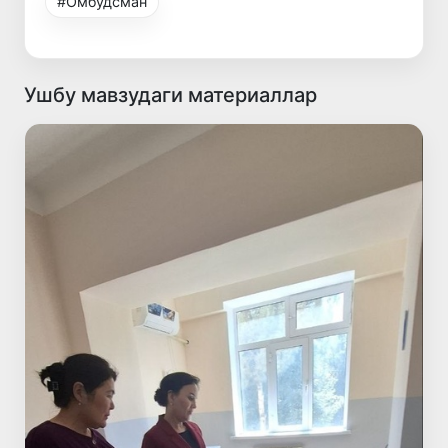
#Омбудсман
Ушбу мавзудаги материаллар