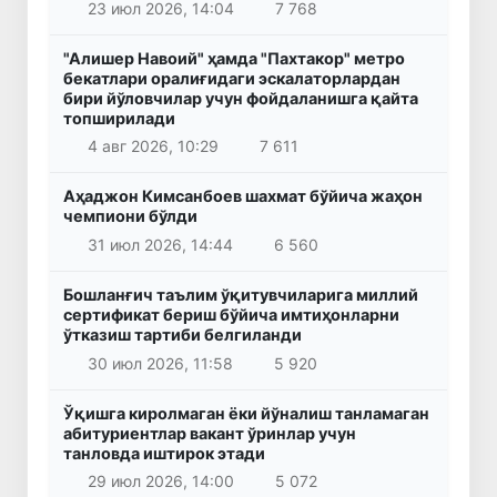
23 июл 2026, 14:04
7 768
"Алишер Навоий" ҳамда "Пахтакор" метро
бекатлари оралиғидаги эскалаторлардан
бири йўловчилар учун фойдаланишга қайта
топширилади
4 авг 2026, 10:29
7 611
Аҳаджон Кимсанбоев шахмат бўйича жаҳон
чемпиони бўлди
31 июл 2026, 14:44
6 560
Бошланғич таълим ўқитувчиларига миллий
сертификат бериш бўйича имтиҳонларни
ўтказиш тартиби белгиланди
30 июл 2026, 11:58
5 920
Ўқишга киролмаган ёки йўналиш танламаган
абитуриентлар вакант ўринлар учун
танловда иштирок этади
29 июл 2026, 14:00
5 072