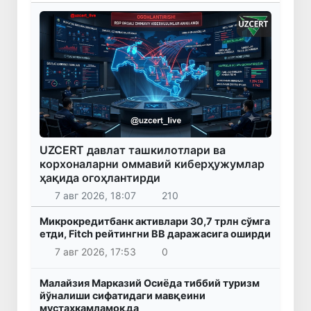
UZCERT давлат ташкилотлари ва
корхоналарни оммавий киберҳужумлар
ҳақида огоҳлантирди
7 авг 2026, 18:07
210
Микрокредитбанк активлари 30,7 трлн сўмга
етди, Fitch рейтингни BB даражасига оширди
7 авг 2026, 17:53
0
Малайзия Марказий Осиёда тиббий туризм
йўналиши сифатидаги мавқеини
мустаҳкамламоқда