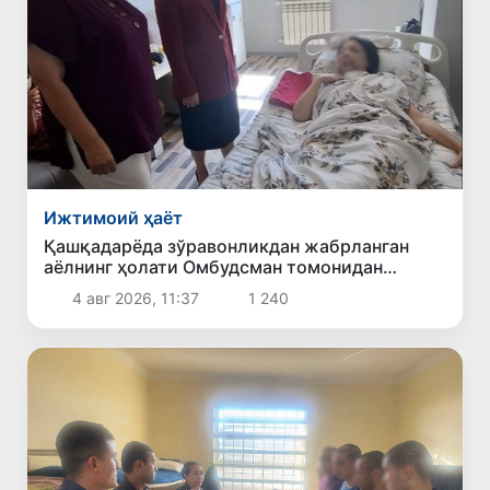
Ижтимоий ҳаёт
Қашқадарёда зўравонликдан жабрланган
аёлнинг ҳолати Омбудсман томонидан
ўрганилди
4 авг 2026, 11:37
1 240