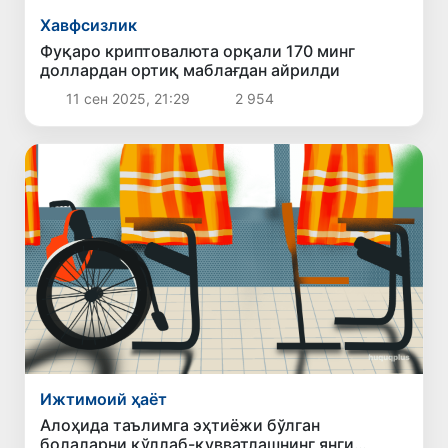
Хавфсизлик
Фуқаро криптовалюта орқали 170 минг
доллардан ортиқ маблағдан айрилди
11 сен 2025, 21:29
2 954
Ижтимоий ҳаёт
Алоҳида таълимга эҳтиёжи бўлган
болаларни қўллаб-қувватлашнинг янги