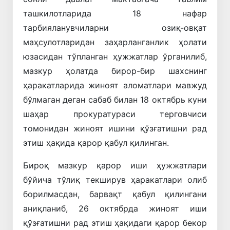
ташкилотларида 18 нафар
тарбияланувчиларни озиқ-овқат
маҳсулотларидан заҳарланганлик ҳолати
юзасидан тўпланган ҳужжатлар ўрганилиб,
мазкур ҳолатда бирор-бир шахснинг
ҳаракатларида жиноят аломатлари мавжуд
бўлмаган деган сабаб билан 18 октябрь куни
шаҳар прокуратураси терговчиси
томонидан жиноят ишини қўзғатишни рад
этиш ҳақида қарор қабул қилинган.
Бироқ мазкур қарор иши ҳужжатлари
бўйича тўлиқ текширув ҳаракатлари олиб
борилмасдан, барвақт қабул қилингани
аниқланиб, 26 октябрда жиноят иши
қўзғатишни рад этиш ҳақидаги қарор бекор