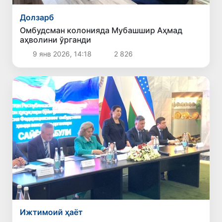
Долзарб
Омбудсман колонияда Мубашшир Аҳмад
аҳволини ўрганди
9 янв 2026, 14:18
2 826
Ижтимоий ҳаёт