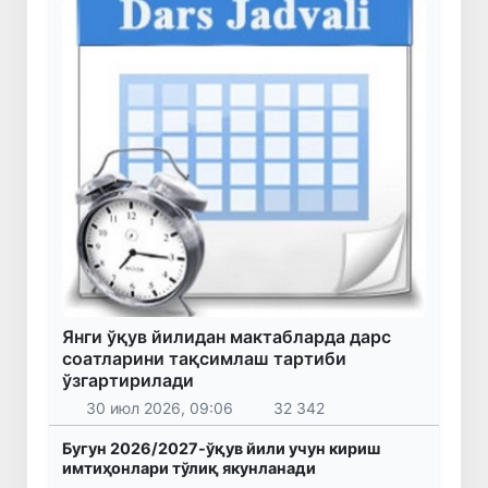
Янги ўқув йилидан мактабларда дарс
соатларини тақсимлаш тартиби
ўзгартирилади
30 июл 2026, 09:06
32 342
Бугун 2026/2027-ўқув йили учун кириш
имтиҳонлари тўлиқ якунланади