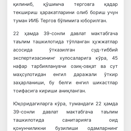
қилиниб, қўшимча терговга қадар
текшириш ҳаракатларини олиб бориш учун
туман ИИБ Тергов бўлимига юборилган.
22 ҳамда 39-сонли давлат мактабгача
таълим ташкилотида тўпланган ҳужжатлар
асосида ўтказилган суд-тиббий
экспертизасининг хулосаларига кўра, 45
нафар тарбияланувчи озиқ-овқат ва сут
маҳсулотидан енгил даражали ўткир
заҳарланиши, бу белги енгил шикастлар
тоифасига кириши аниқланган.
Юқоридагиларга кўра, тумандаги 22 ҳамда
39-сонли давлат мактабгача таълим
ташкилотида санитарияга оид
қонунчиликни бузилиши одамларнинг