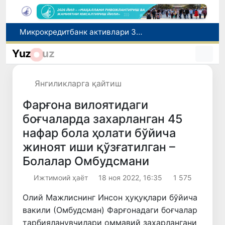
Малайзия Марказий Осиёда тиббий туризм йўналиши сифатидаги мавқеини мустаҳкамламоқда
Польшадаги элчихона кўмагида она ва бола Ватанга қайтарилди
Yuz
uz
Наманган шаҳрининг собиқ ҳокими Анвар Отаходжаевга нисбатан 11 йилга озодликдан маҳрум қилиш жазоси тайинланди
UZCERT давлат ташкилотлари ва корхоналарни оммавий киберҳужумлар ҳақида огоҳлантирди
Янгиликларга қайтиш
Микрокредитбанк активлари 30,7 трлн сўмга етди, Fitch рейтингни BB даражасига оширди
Фарғона вилоятидаги
боғчаларда захарланган 45
нафар бола ҳолати бўйича
жиноят иши қўзғатилган –
Болалар Омбудсмани
Ижтимоий ҳаёт
18 ноя 2022, 16:35
1 575
Олий Мажлиснинг Инсон ҳуқуқлари бўйича
вакили (Омбудсман) Фарғонадаги боғчалар
тарбияланувчилари оммавий заҳарлангани