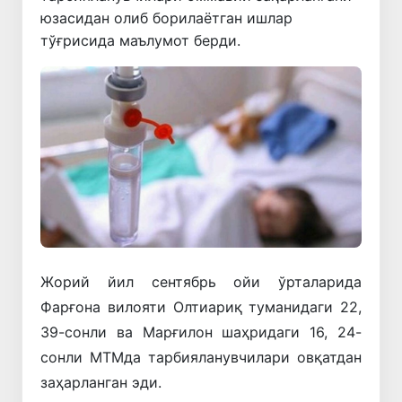
юзасидан олиб борилаётган ишлар
тўғрисида маълумот берди.
Жорий йил сентябрь ойи ўрталарида
Фарғона вилояти Олтиариқ туманидаги 22,
39-сонли ва Марғилон шаҳридаги 16, 24-
сонли МТМда тарбияланувчилари овқатдан
заҳарланган эди.