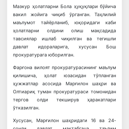
Мазкур ҳолатларни Бола ҳуқуқлари бўйича
вакил жойига чиқиб ўрганган. Таҳлилий
маълумот тайёрланиб, юқоридаги каби
ҳолатларни олдини олиш мақсадида
тавсиялар ишлаб чиқилган ва тегишли
давлат идораларига, хусусан Бош
прокуратурага юборилган.
Фарғона вилоят прокуратурасининг маълум
қилишича, ҳолат юзасидан тўпланган
ҳужжатлар асосида Марғилон шаҳри ва
Олтиариқ туман прокуратураси томонидан
тергов олди текширув ҳаракатлари
ўтказилган.
Хусусан, Марғилон шаҳридаги 16 ва 24-
сонли давлат мактабгача таълим