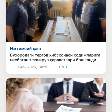
Ижтимоий ҳаёт
Бухородаги тергов ҳибсхонаси ходимларига
нисбатан текширув ҳаракатлари бошланди
9 июн 2026, 14:29
1 701