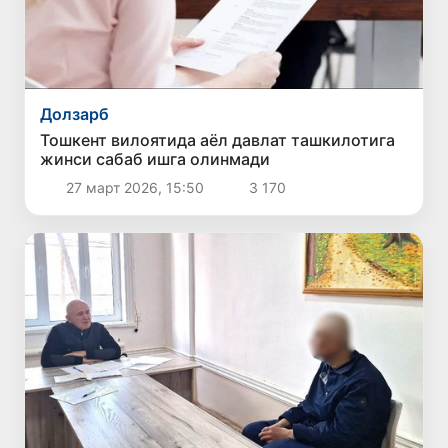
Долзарб
Тошкент вилоятида аёл давлат ташкилотига
жинси сабаб ишга олинмади
27 март 2026, 15:50
3 170