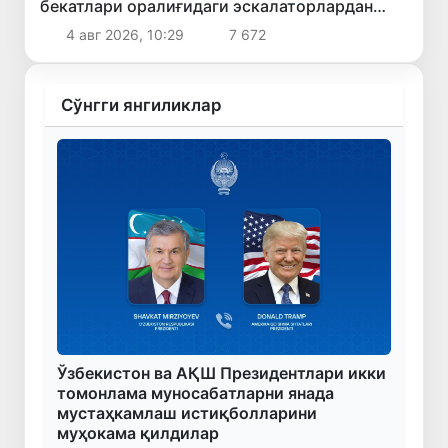
бекатлари оралиғидаги эскалаторлардан
бири йўловчилар учун фойдаланишга қайта
4 авг 2026, 10:29
7 672
топширилади
Сўнгги янгиликлар
Ўзбекистон ва АҚШ Президентлари икки
томонлама муносабатларни янада
мустаҳкамлаш истиқболларини
муҳокама қилдилар