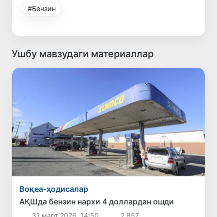
#Бензин
Ушбу мавзудаги материаллар
Воқеа-ҳодисалар
АҚШда бензин нархи 4 доллардан ошди
31 март 2026, 14:50
2 857