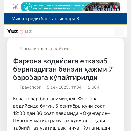
Малайзия Марказий Осиёда тиббий туризм йўналиши сифатидаги мавқеини мустаҳкамламоқда
Польшадаги элчихона кўмагида она ва бола Ватанга қайтарилди
Yuz
uz
Наманган шаҳрининг собиқ ҳокими Анвар Отаходжаевга нисбатан 11 йилга озодликдан маҳрум қилиш жазоси тайинланди
UZCERT давлат ташкилотлари ва корхоналарни оммавий киберҳужумлар ҳақида огоҳлантирди
Янгиликларга қайтиш
Микрокредитбанк активлари 30,7 трлн сўмга етди, Fitch рейтингни BB даражасига оширди
Фарғона водийсига етказиб
бериладиган бензин ҳажми 7
баробарга кўпайтирилди
Транспорт
5 сен 2025, 11:34
2 664
Кеча хабар берганимиздек, Фарғона
водийсида бугун, 5 сентябрь куни соат
12:00 дан 36 соат давомида «Оҳангарон–
Пунгон» магистраль газ қувури орқали
табиий газ узатиш вақтинча тўхтатилади.