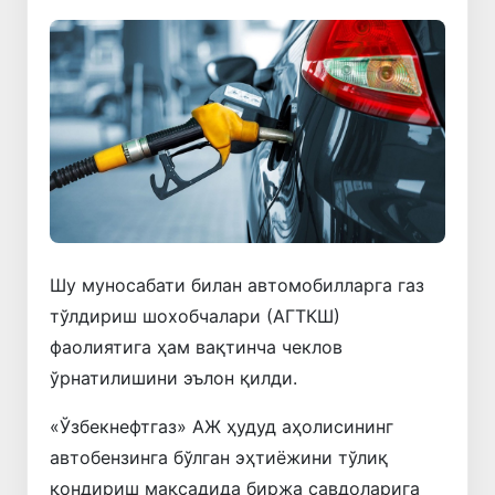
Шу муносабати билан автомобилларга газ
тўлдириш шохобчалари (АГТКШ)
фаолиятига ҳам вақтинча чеклов
ўрнатилишини эълон қилди.
«Ўзбекнефтгаз» АЖ ҳудуд аҳолисининг
автобензинга бўлган эҳтиёжини тўлиқ
қондириш мақсадида биржа савдоларига