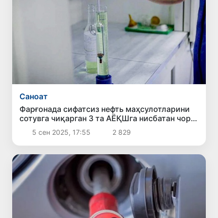
Саноат
Фарғонада сифатсиз нефть маҳсулотларини
сотувга чиқарган 3 та АЁҚШга нисбатан чора
кўрилди
5 сен 2025, 17:55
2 829