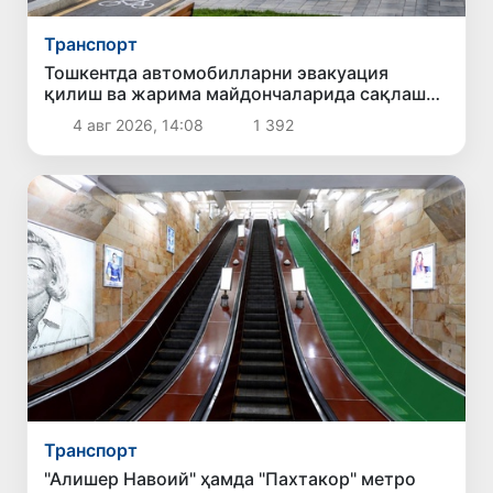
Транспорт
Тошкентда автомобилларни эвакуация
қилиш ва жарима майдончаларида сақлаш
учун тўловларнинг энг юқори миқдори
4 авг 2026, 14:08
1 392
белгиланмоқда
Транспорт
"Алишер Навоий" ҳамда "Пахтакор" метро