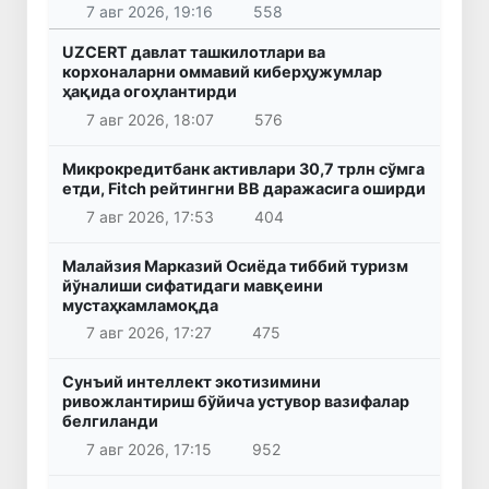
7 авг 2026, 19:16
558
UZCERT давлат ташкилотлари ва
корхоналарни оммавий киберҳужумлар
ҳақида огоҳлантирди
7 авг 2026, 18:07
576
Микрокредитбанк активлари 30,7 трлн сўмга
етди, Fitch рейтингни BB даражасига оширди
7 авг 2026, 17:53
404
Малайзия Марказий Осиёда тиббий туризм
йўналиши сифатидаги мавқеини
мустаҳкамламоқда
7 авг 2026, 17:27
475
Сунъий интеллект экотизимини
ривожлантириш бўйича устувор вазифалар
белгиланди
7 авг 2026, 17:15
952