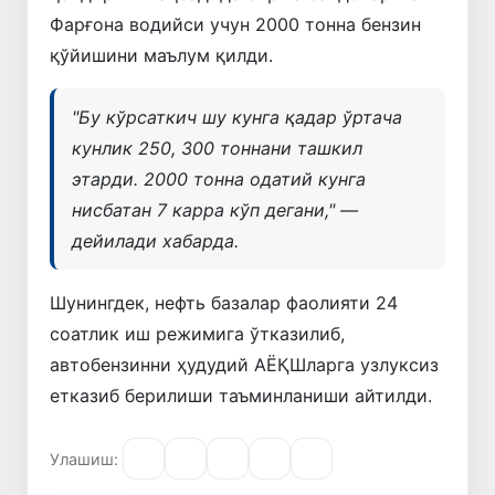
Фарғона водийси учун 2000 тонна бензин
қўйишини маълум қилди.
"
Бу кўрсаткич шу кунга қадар ўртача
кунлик 250, 300 тоннани ташкил
этарди. 2000 тонна одатий кунга
нисбатан 7 карра кўп дегани
," —
дейилади хабарда.
Шунингдек, нефть базалар фаолияти 24
соатлик иш режимига ўтказилиб,
автобензинни ҳудудий АЁҚШларга узлуксиз
етказиб берилиши таъминланиши айтилди.
Улашиш: