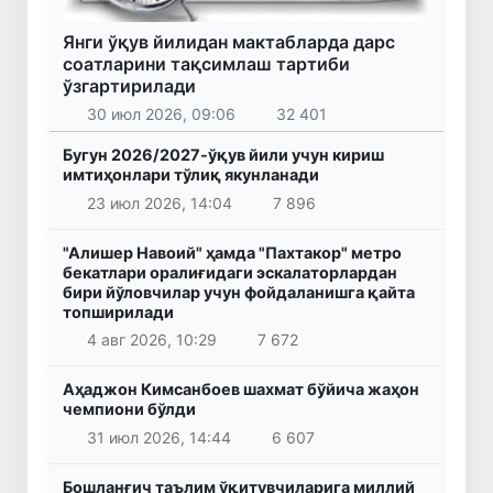
Янги ўқув йилидан мактабларда дарс
соатларини тақсимлаш тартиби
ўзгартирилади
30 июл 2026, 09:06
32 401
Бугун 2026/2027-ўқув йили учун кириш
имтиҳонлари тўлиқ якунланади
23 июл 2026, 14:04
7 896
"Алишер Навоий" ҳамда "Пахтакор" метро
бекатлари оралиғидаги эскалаторлардан
бири йўловчилар учун фойдаланишга қайта
топширилади
4 авг 2026, 10:29
7 672
Аҳаджон Кимсанбоев шахмат бўйича жаҳон
чемпиони бўлди
31 июл 2026, 14:44
6 607
Бошланғич таълим ўқитувчиларига миллий