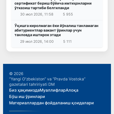
сертификат бериш бўйича имтиҳонларни
ўтказиш тартиби белгиланди
30 июл 2026, 11:58
5 955
Ўқишга киролмаган ёки йўналиш танламаган
абитуриентлар вакант ўринлар учун
танловда иштирок этади
29 июл 2026, 14:00
5 111
© 2026
“Yangi Oʻzbekiston” va “Pravda Vostoka”
gazetalari tahririyati DM
Биз ҳақимизда
Муаллифлар
Алоқа
Бўш иш ўринлари
Материаллардан фойдаланиш қоидалари