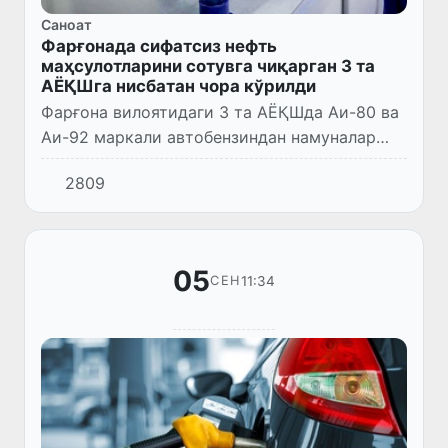
Саноат
Фарғонада сифатсиз нефть
маҳсулотларини сотувга чиқарган 3 та
АЁҚШга нисбатан чора кўрилди
Фарғона вилоятидаги 3 та АЁҚШда Аи-80 ва
Аи-92 маркали автобензиндан намуналар
олиниб, лабораторияда таҳлил қилинганда
2809
давлат стандарт талабларига мос
келмаслиги (сифатсизлиги) ани...
05
11:34
СЕН