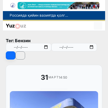
2030 йилгача хавфли чиқиндиларни қайта ишлаш даражаси 20 фоизга етказилади
Ўзбекистон илк бор Халқаро информатика олимпиадаси — IOI 2026га мезбонлик қилади
Yuz
uz
Тошкентда ППХ инспектори 13 ёшли болани қутқариб қолди
Ўзбекистонда Барқарор ривожланиш мақсадлари ойлигига старт берилди
Тег: Бензин
Россияда қийин вазиятда қолган юзлаб ўзбекистонликлар ортга қайтарилди
31
14:50
МАРТ