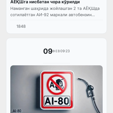
АЁҚШга нисбатан чора кўрилди
Наманган шаҳрида жойлашган 2 та АЁҚШда
сотилаётган АИ-92 маркали автобензин
давлат стандарт талабларига мос
1848
келмаслиги (сифатсизлиги) аниқланди.
09
09:23
ФЕВ