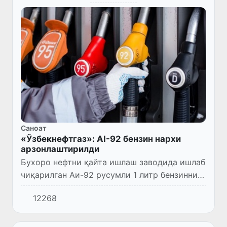
Саноат
«Ўзбекнефтгаз»: AI-92 бензин нархи
арзонлаштирилди
Бухоро нефтни қайта ишлаш заводида ишлаб
чиқарилган Аи-92 русумли 1 литр бензиннинг
биржа савдоларидаги нархи 9400 сўмгача
12268
арзонлаштирилди.