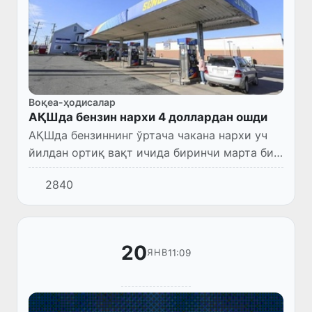
Воқеа-ҳодисалар
АҚШда бензин нархи 4 доллардан ошди
АҚШда бензиннинг ўртача чакана нархи уч
йилдан ортиқ вақт ичида биринчи марта бир
галлони учун 4 доллардан ошди.
2840
20
11:09
ЯНВ