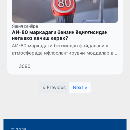
Яшил сайёра
АИ-80 маркадаги бензин ёқилғисидан
нега воз кечиш керак?
АИ-80 маркадаги бензиндан фойдаланиш
атмосферада ифлослантирувчи моддалар ва
оғир металларнинг тўпланиб қолишига олиб
3090
келади.
« Previous
Next »
© 2026