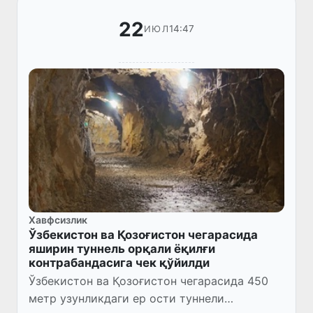
22
14:47
ИЮЛ
Хавфсизлик
Ўзбекистон ва Қозоғистон чегарасида
яширин туннель орқали ёқилғи
контрабандасига чек қўйилди
Ўзбекистон ва Қозоғистон чегарасида 450
метр узунликдаги ер ости туннели