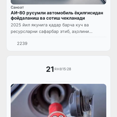
Саноат
АИ–80 русумли автомобиль ёқилғисидан
фойдаланиш ва сотиш чекланади
2025 йил якунига қадар барча куч ва
ресурсларни сафарбар этиб, аҳолини
сифатли, экологик тоза ва арзон ёқилғи
2239
билан таъминлаган ҳолда АИ–80 русумли
автомобиль ёқилғисидан фойдалани...
21
15:28
ЯНВ