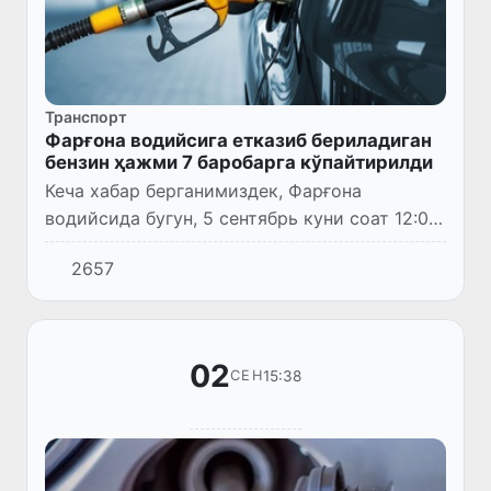
Транспорт
Фарғона водийсига етказиб бериладиган
бензин ҳажми 7 баробарга кўпайтирилди
Кеча хабар берганимиздек, Фарғона
водийсида бугун, 5 сентябрь куни соат 12:00
дан 36 соат давомида «Оҳангарон–Пунгон»
2657
магистраль газ қувури орқали табиий газ
узатиш вақтинча тўхтат...
02
15:38
СЕН