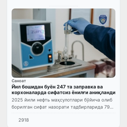
Саноат
Йил бошидан буён 247 та заправка ва
корхоналарда сифатсиз ёнилғи аниқланди
2025 йили нефть маҳсулотлари бўйича олиб
борилган сифат назорати тадбирларида 799
та АЁҚШ ва корхоналардан 2 289 та
2918
намуналар олинди.