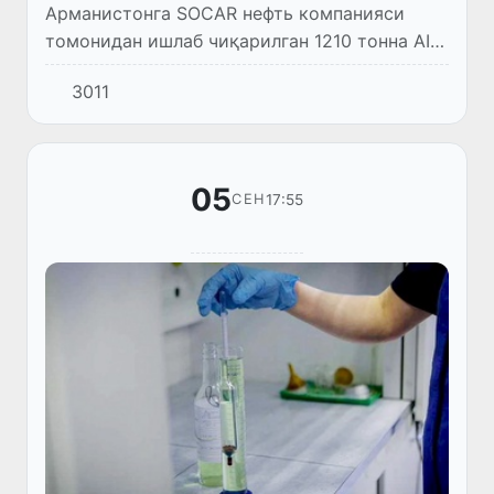
Арманистонга SOCAR нефть компанияси
томонидан ишлаб чиқарилган 1210 тонна AI-
95 бензини 22 та темир йўл вагонларида
3011
жўнатилди.
05
17:55
СЕН