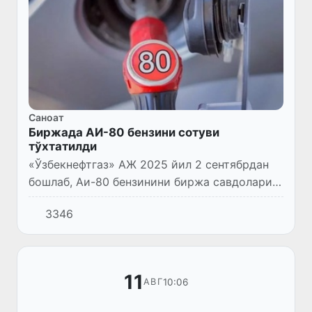
Саноат
Биржада АИ-80 бензини сотуви
тўхтатилди
«Ўзбекнефтгаз» АЖ 2025 йил 2 сентябрдан
бошлаб, Аи-80 бензинини биржа савдолари
орқали сотишни тўхтатди.
3346
11
10:06
АВГ