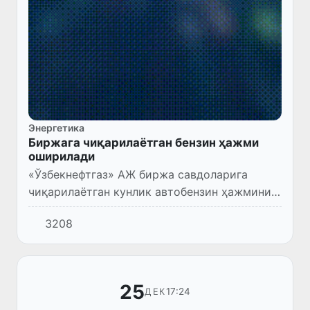
Энергетика
Биржага чиқарилаётган бензин ҳажми
оширилади
«Ўзбекнефтгаз» АЖ биржа савдоларига
чиқарилаётган кунлик автобензин ҳажмини
талабдан келиб чиқиб етарли даражада
3208
оширади.
25
17:24
ДЕК