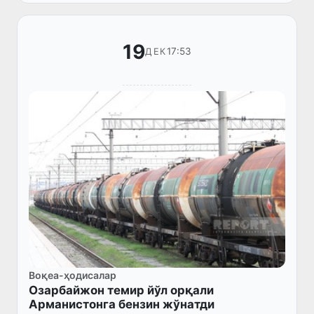
19
17:53
ДЕК
Воқеа-ҳодисалар
Озарбайжон темир йўл орқали
Арманистонга бензин жўнатди