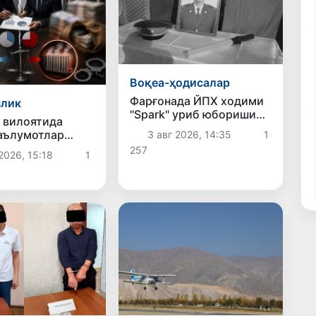
Воқеа-ҳодисалар
Фарғонада ЙПХ ходими
злик
"Spark" уриб юбориши
 вилоятида
оқибатида ҳалок бўлди
аълумотлар
3 авг 2026, 14:35
1
2,9 млрд сўмлик
257
2026, 15:18
1
я
ганлиги ҳолати
лди