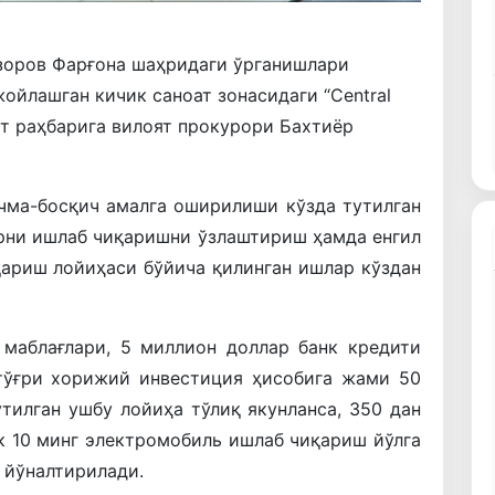
зоров Фарғона шаҳридаги ўрганишлари
ойлашган кичик саноат зонасидаги “Central
ят раҳбарига вилоят прокурори Бахтиёр
чма-босқич амалга оширилиши кўзда тутилган
рни ишлаб чиқаришни ўзлаштириш ҳамда енгил
ариш лойиҳаси бўйича қилинган ишлар кўздан
 маблағлари, 5 миллион доллар банк кредити
тўғри хорижий инвестиция ҳисобига жами 50
тилган ушбу лойиҳа тўлиқ якунланса, 350 дан
к 10 минг электромобиль ишлаб чиқариш йўлга
 йўналтирилади.