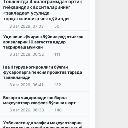
Тошкентда 4 килограммдан ортиқ
гиёҳвандлик воситаларининг
«закладка» усулида
тарқатилишига чек қўйилди
8 авг 2026, 07:03
50
Ўқишини кўчириш бўйича рад этилган
аризаларни 10 августга қадар
таҳрирлаш мумкин
8 авг 2026, 06:52
111
I ва II гуруҳ ногиронлиги бўлган
фуқароларга пенсия проактив тарзда
тайинланади
8 авг 2026, 06:41
132
Бозорга чиқариладиган барча
маҳсулотлар хавфсиз бўлиши шарт
8 авг 2026, 06:33
148
Ўзбекистонда хавфли маҳсулотларни
бозордан чиқариб олишнинг ҳуқуқий