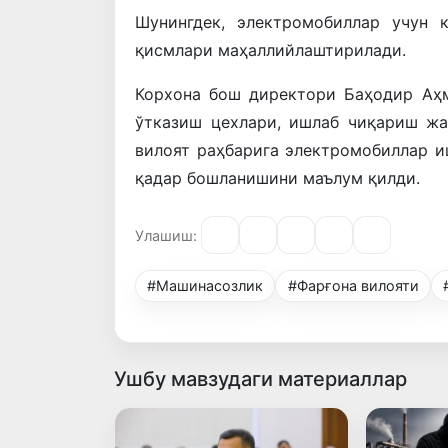
Шунингдек, электромобиллар учун к
қисмлари маҳаллийлаштирилади.
Корхона бош директори Баҳодир Аҳ
ўтказиш цехлари, ишлаб чиқариш жа
вилоят раҳбарига электромобиллар 
қадар бошланишини маълум қилди.
Улашиш:
#Машинасозлик
#Фарғона вилояти
Ушбу мавзудаги материаллар