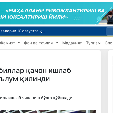
Ўқишини кўчириш бўйича рад этилган аризаларни 10 августга қадар таҳрирлаш мумкин
I ва II гуруҳ ногиронлиги бўлган фуқароларга пенсия проактив тарзда тайинланади
Жамият
Фан ва таълим
Маданият
Туризм
Спо
ар хавфсиз бўлиши шарт
Ўзбекистонда хавфли маҳсулотларни бозордан чиқариб олишнинг ҳуқуқий механизми белгиланади
Тошкентда 4 килограммдан ортиқ гиёҳвандлик воситаларининг «закладка» усулида тарқатилишига чек қўйилди
биллар қачон ишлаб
аълум қилинди
иль ишлаб чиқариш йўлга қўйилади.