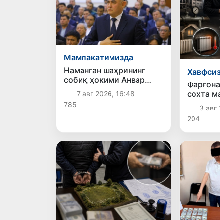
Мамлакатимизда
Наманган шаҳрининг
Хавфси
собиқ ҳокими Анвар
Фарғона
Отаходжаевга нисбатан
сохта м
7 авг 2026, 16:48
11 йилга озодликдан
билан 1
785
маҳрум қилиш жазоси
3 авг 
субсиди
тайинланди
204
ажратил
фош эти