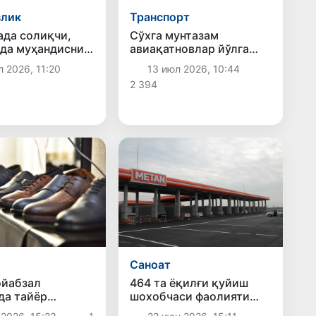
злик
Транспорт
ада солиқчи,
Сўхга мунтазам
да муҳандиснинг
авиақатновлар йўлга
лари фош бўлди
қўйилади
 2026, 11:20
13 июл 2026, 10:44
2 394
Саноат
ойабзал
464 та ёқилғи қуйиш
да тайёр
шохобчаси фаолияти
т ишлаб
тўхтатилди