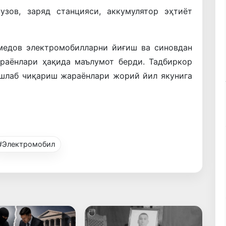
узов, заряд станцияси, аккумулятор эҳтиёт
медов электромобилларни йиғиш ва синовдан
раёнлари ҳақида маълумот берди. Тадбиркор
ишлаб чиқариш жараёнлари жорий йил якунига
#Электромобил