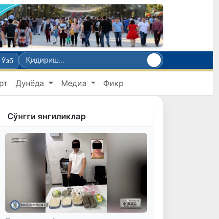
Ўзб
рт
Дунёда
Медиа
Фикр
Сўнгги янгиликлар