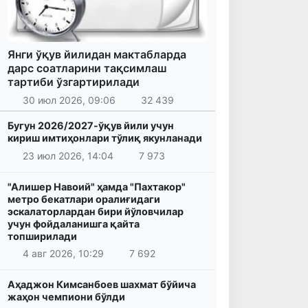
Янги ўқув йилидан мактабларда
дарс соатларини тақсимлаш
тартиби ўзгартирилади
30 июл 2026, 09:06
32 439
Бугун 2026/2027-ўқув йили учун
кириш имтиҳонлари тўлиқ якунланади
23 июл 2026, 14:04
7 973
"Алишер Навоий" ҳамда "Пахтакор"
метро бекатлари оралиғидаги
эскалаторлардан бири йўловчилар
учун фойдаланишга қайта
топширилади
4 авг 2026, 10:29
7 692
Аҳаджон Кимсанбоев шахмат бўйича
жаҳон чемпиони бўлди