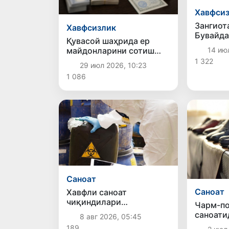
Хавфси
Зангиот
Хавфсизлик
Бувайда
Қувасой шаҳрида ер
қилмиш
майдонларини сотиш
14 июл
билан боғлиқ
1 322
29 июл 2026, 10:23
фирибгарлик ҳолати
1 086
фош этилди
Саноат
Саноат
Хавфли саноат
чиқиндилари
Чарм-п
сақланадиган ер
саноати
8 авг 2026, 05:45
участкалари ер
маҳсуло
189