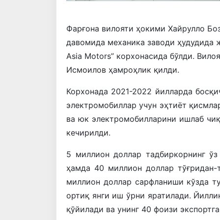
Фарғона вилояти ҳокими Хайрулло Бо
давомида механика заводи ҳудудида ж
Asia Motors” корхонасида бўлди. Вило
Исмоилов ҳамроҳлик қилди.
Корхонада 2021-2022 йилларда босқи
электромобиллар учун эҳтиёт қисмла
ва юк электромобилларини ишлаб чиқ
кечирилди.
5 миллион доллар тадбиркорнинг ўз
ҳамда 40 миллион доллар тўғридан-
миллион доллар сарфланиши кўзда ту
ортиқ янги иш ўрни яратилади. Йилли
қўйилади ва унинг 40 фоизи экспортга