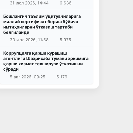
31 июл 2026, 14:44
6 636
Бошланғич таълим ўқитувчиларига
миллий сертификат бериш бўйича
имтиҳонларни ўтказиш тартиби
белгиланди
30 июл 2026, 11:58
5 975
Коррупцияга қарши курашиш
агентлиги Шаҳрисабз тумани ҳокимига
қарши хизмат текшируви ўтказишни
сўради
5 авг 2026, 09:25
5 179