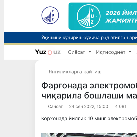
Yuz
uz
Сиёсат
Иқтисодиёт
Бозорга чиқариладиган барча маҳсулотл
Янгиликларга қайтиш
Фарғонада электромо
чиқарила бошлаши м
Саноат
24 сен 2022, 15:00
4 081
Корхонада йиллик 10 минг электромоб