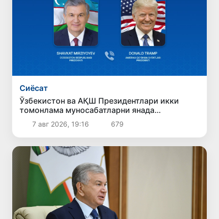
Сиёсат
Ўзбекистон ва АҚШ Президентлари икки
томонлама муносабатларни янада
мустаҳкамлаш истиқболларини муҳокама
7 авг 2026, 19:16
679
қилдилар