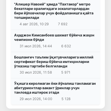
"Алишер Навоий" ҳамда "Пахтакор" метро
бекатлари оралиғидаги эскалаторлардан
бири йўловчилар учун фойдаланишга қайта
топширилади
4 авг 2026, 10:29
7 692
Аҳаджон Кимсанбоев шахмат бўйича жаҳон
чемпиони бўлди
31 июл 2026, 14:44
6 632
Бошланғич таълим ўқитувчиларига миллий
сертификат бериш бўйича имтиҳонларни
ўтказиш тартиби белгиланди
30 июл 2026, 11:58
5 971
Ўқишга киролмаган ёки йўналиш танламаган
абитуриентлар вакант ўринлар учун
танловда иштирок этади
29 июл 2026, 14:00
5 128