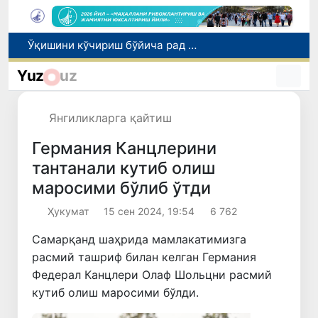
I ва II гуруҳ ногиронлиги бўлган фуқароларга пенсия проактив тарзда тайинланади
Бозорга чиқариладиган барча маҳсулотлар хавфсиз бўлиши шарт
Yuz
uz
Ўзбекистонда хавфли маҳсулотларни бозордан чиқариб олишнинг ҳуқуқий механизми белгиланади
Тошкентда 4 килограммдан ортиқ гиёҳвандлик воситаларининг «закладка» усулида тарқатилишига чек қўйилди
Янгиликларга қайтиш
Ўқишини кўчириш бўйича рад этилган аризаларни 10 августга қадар таҳрирлаш мумкин
Германия Канцлерини
тантанали кутиб олиш
маросими бўлиб ўтди
Ҳукумат
15 сен 2024, 19:54
6 762
Самарқанд шаҳрида мамлакатимизга
расмий ташриф билан келган Германия
Федерал Канцлери Олаф Шольцни расмий
кутиб олиш маросими бўлди.