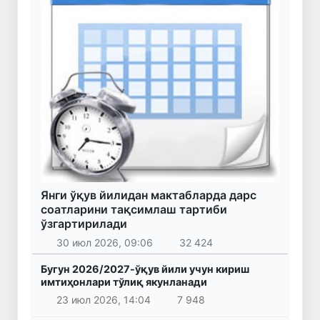
Янги ўқув йилидан мактабларда дарс
соатларини тақсимлаш тартиби
ўзгартирилади
30 июл 2026, 09:06
32 424
Бугун 2026/2027-ўқув йили учун кириш
имтиҳонлари тўлиқ якунланади
23 июл 2026, 14:04
7 948