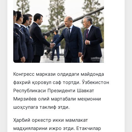
Олдинги
Кейинги
Конгресс маркази олдидаги майдонда
фахрий қоровул саф тортди. Ўзбекистон
Республикаси Президенти Шавкат
Мирзиёев олий мартабали меҳмонни
шоҳсупага таклиф этди.
Ҳарбий оркестр икки мамлакат
мадҳияларини ижро этди. Етакчилар