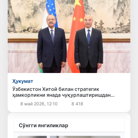
Ҳукумат
Ўзбекистон Хитой билан стратегик
ҳамкорликни янада чуқурлаштиришдан
манфаатдорлигини билдирди
8 май 2026, 12:10
8 418
Сўнгги янгиликлар