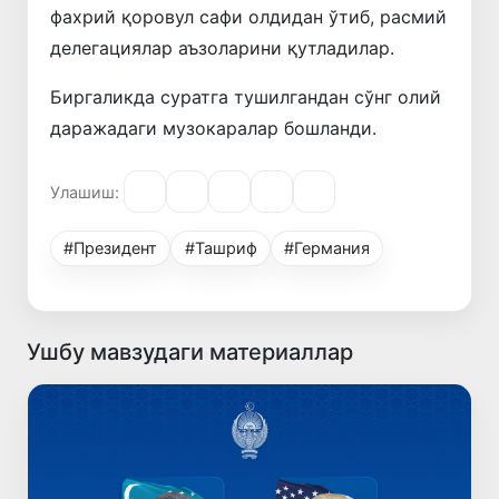
фахрий қоровул сафи олдидан ўтиб, расмий
делегациялар аъзоларини қутладилар.
Биргаликда суратга тушилгандан сўнг олий
даражадаги музокаралар бошланди.
Улашиш:
#Президент
#Ташриф
#Германия
Ушбу мавзудаги материаллар