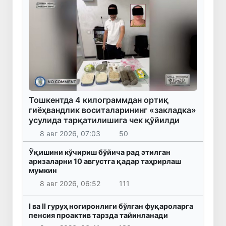
Тошкентда 4 килограммдан ортиқ
гиёҳвандлик воситаларининг «закладка»
усулида тарқатилишига чек қўйилди
8 авг 2026, 07:03
50
Ўқишини кўчириш бўйича рад этилган
аризаларни 10 августга қадар таҳрирлаш
мумкин
8 авг 2026, 06:52
111
I ва II гуруҳ ногиронлиги бўлган фуқароларга
пенсия проактив тарзда тайинланади