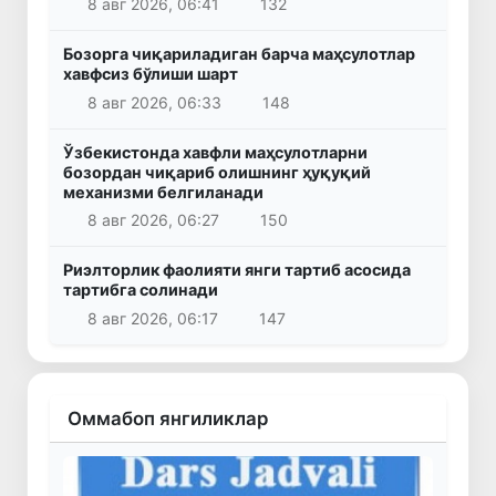
8 авг 2026, 06:41
132
Бозорга чиқариладиган барча маҳсулотлар
хавфсиз бўлиши шарт
8 авг 2026, 06:33
148
Ўзбекистонда хавфли маҳсулотларни
бозордан чиқариб олишнинг ҳуқуқий
механизми белгиланади
8 авг 2026, 06:27
150
Риэлторлик фаолияти янги тартиб асосида
тартибга солинади
8 авг 2026, 06:17
147
Оммабоп янгиликлар