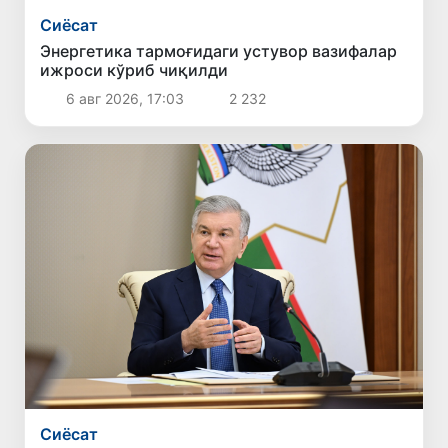
Сиёсат
Энергетика тармоғидаги устувор вазифалар
ижроси кўриб чиқилди
6 авг 2026, 17:03
2 232
Сиёсат