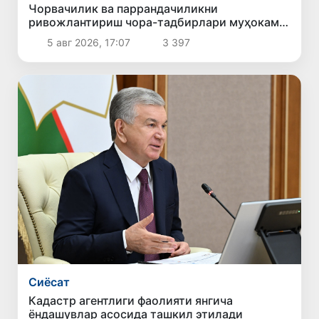
Чорвачилик ва паррандачиликни
ривожлантириш чора-тадбирлари муҳокама
қилинди
5 авг 2026, 17:07
3 397
Сиёсат
Кадастр агентлиги фаолияти янгича
ёндашувлар асосида ташкил этилади