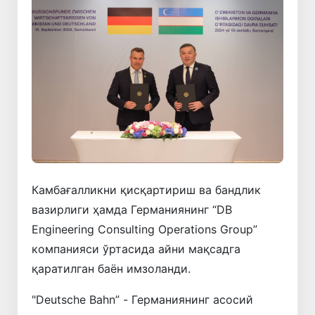
Камбағалликни қисқартириш ва бандлик
вазирлиги ҳамда Германиянинг “DB
Engineering Consulting Operations Group”
компанияси ўртасида айни мақсадга
қаратилган баён имзоланди.
"Deutsche Bahn” - Германиянинг асосий