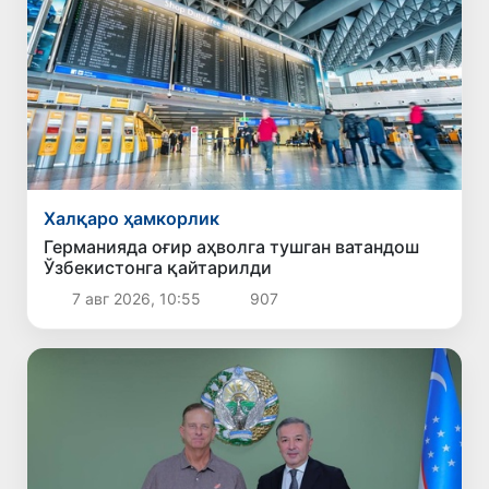
Халқаро ҳамкорлик
Германияда оғир аҳволга тушган ватандош
Ўзбекистонга қайтарилди
7 авг 2026, 10:55
907