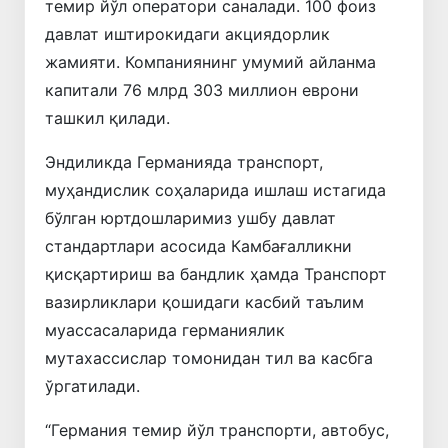
темир йўл оператори саналади. 100 фоиз
давлат иштирокидаги акциядорлик
жамияти. Компаниянинг умумий айланма
капитали 76 млрд 303 миллион еврони
ташкил қилади.
Эндиликда Германияда транспорт,
муҳандислик соҳаларида ишлаш истагида
бўлган юртдошларимиз ушбу давлат
стандартлари асосида Камбағалликни
қисқартириш ва бандлик ҳамда Транспорт
вазирликлари қошидаги касбий таълим
муассасаларида германиялик
мутахассислар томонидан тил ва касбга
ўргатилади.
“Германия темир йўл транспорти, автобус,