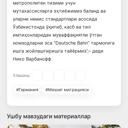
метрополитен тизими учун
мутахассисларга эҳтиёжимиз баланд ва
уларни немис стандартлари асосида
Ўзбекистонда ўқитиб, касб ва тил
имтиҳонларидан муваффақиятли ўтган
номзодларни эса “Deutsche Bahn” тармоғига
ишга жойлаштиришга тайёрмиз”,– деди
Нико Варбанофф
Улашиш:
#Германия
#Меҳнат миграцияси
Ушбу мавзудаги материаллар