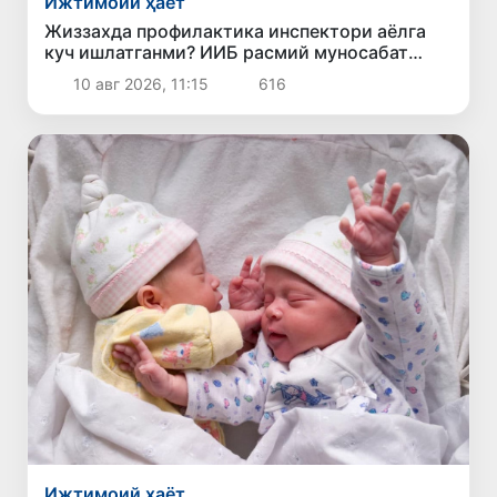
Ижтимоий ҳаёт
Жиззахда профилактика инспектори аёлга
куч ишлатганми? ИИБ расмий муносабат
билдирди
10 авг 2026, 11:15
616
Ижтимоий ҳаёт