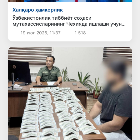
Халқаро ҳамкорлик
Ўзбекистонлик тиббиёт соҳаси
мутахассисларининг Чехияда ишлаши учун
имконият яратилади
19 июл 2026, 11:37
1 518