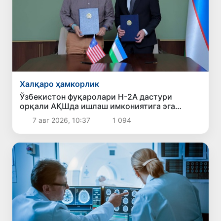
Халқаро ҳамкорлик
Ўзбекистон фуқаролари H-2A дастури
орқали АҚШда ишлаш имкониятига эга
бўлади
7 авг 2026, 10:37
1 094