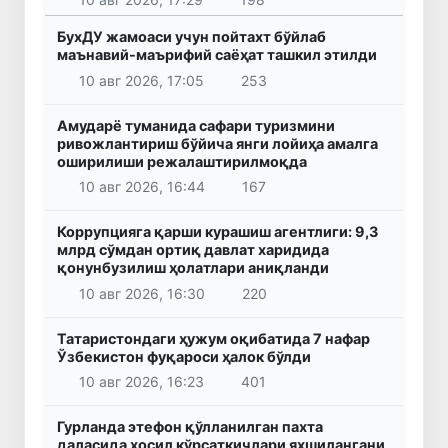
БухДУ жамоаси учун пойтахт бўйлаб
маънавий-маърифий саёҳат ташкил этилди
10 авг 2026, 17:05
253
Амударё туманида сафари туризмини
ривожлантириш бўйича янги лойиҳа амалга
оширилиши режалаштирилмоқда
10 авг 2026, 16:44
167
Коррупцияга қарши курашиш агентлиги: 9,3
млрд сўмдан ортиқ давлат харидида
қонунбузилиш ҳолатлари аниқланди
10 авг 2026, 16:30
220
Татаристондаги ҳужум оқибатида 7 нафар
Ўзбекистон фуқароси ҳалок бўлди
10 авг 2026, 16:23
401
Гурланда этефон қўлланилган пахта
даласида ҳосил кўрсаткичлари яхшилангани