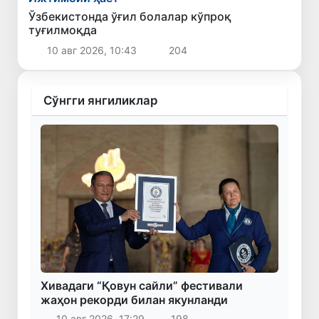
Ўзбекистонда ўғил болалар кўпроқ
туғилмоқда
10 авг 2026, 10:43
204
Сўнгги янгиликлар
Хивадаги “Қовун сайли” фестивали
жаҳон рекорди билан якунланди
10 авг 2026, 17:29
198