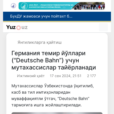
Амударё туманида сафари туризмини ривожлантириш бўйича янги лойиҳа амалга оширилиши режалаштирилмоқда
Коррупцияга қарши курашиш агентлиги: 9,3 млрд сўмдан ортиқ давлат харидида қонунбузилиш ҳолатлари аниқланди
Yuz
uz
Татаристондаги ҳужум оқибатида 7 нафар Ўзбекистон фуқароси ҳалок бўлди
Хивадаги “Қовун сайли” фестивали жаҳон рекорди билан якунланди
Янгиликларга қайтиш
БухДУ жамоаси учун пойтахт бўйлаб маънавий-маърифий саёҳат ташкил этилди
Германия темир йўллари
("Deutsche Bahn”) учун
мутахассислар тайёрланади
Ижтимоий ҳаёт
17 сен 2024, 21:51
2 177
Мутахассислар Ўзбекистонда ўқитилиб,
касб ва тил имтиҳонларидан
муваффақиятли ўтгач, “Deutsche Bahn”
тармоғига ишга жойлаштирилади.