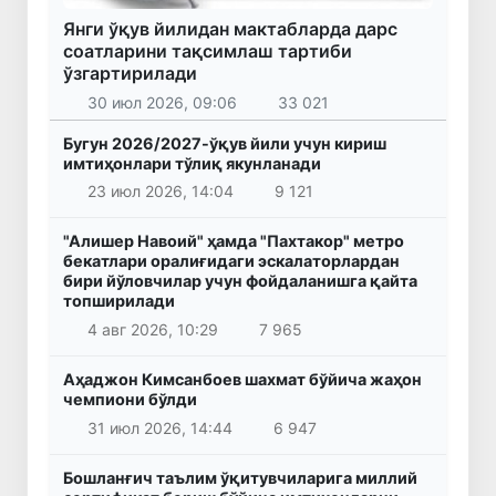
Янги ўқув йилидан мактабларда дарс
соатларини тақсимлаш тартиби
ўзгартирилади
30 июл 2026, 09:06
33 021
Бугун 2026/2027-ўқув йили учун кириш
имтиҳонлари тўлиқ якунланади
23 июл 2026, 14:04
9 121
"Алишер Навоий" ҳамда "Пахтакор" метро
бекатлари оралиғидаги эскалаторлардан
бири йўловчилар учун фойдаланишга қайта
топширилади
4 авг 2026, 10:29
7 965
Аҳаджон Кимсанбоев шахмат бўйича жаҳон
чемпиони бўлди
31 июл 2026, 14:44
6 947
Бошланғич таълим ўқитувчиларига миллий