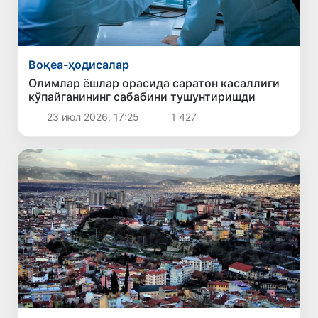
Воқеа-ҳодисалар
Олимлар ёшлар орасида саратон касаллиги
кўпайганининг сабабини тушунтиришди
23 июл 2026, 17:25
1 427