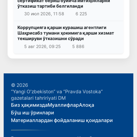
сертификат бериш бўйича имтиҳонларни
ўтказиш тартиби белгиланди
30 июл 2026, 11:58
6 225
Коррупцияга қарши курашиш агентлиги
Шаҳрисабз тумани ҳокимига қарши хизмат
текшируви ўтказишни сўради
5 авг 2026, 09:25
5 886
© 2026
“Yangi Oʻzbekiston” va “Pravda Vostoka”
gazetalari tahririyati DM
Биз ҳақимизда
Муаллифлар
Алоқа
Бўш иш ўринлари
Материаллардан фойдаланиш қоидалари