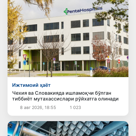
Ижтимоий ҳаёт
Чехия ва Словакияда ишламоқчи бўлган
тиббиёт мутахассислари рўйхатга олинади
8 авг 2026, 18:55
1 023