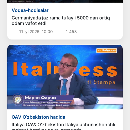
Voqea-hodisalar
Germaniyada jazirama tufayli 5000 dan ortiq
odam vafot etdi
11 iyl 2026, 10:00
1 458
OAV O‘zbеkiston haqida
Italiya OAV: Oʻzbekiston Italiya uchun ishonchli