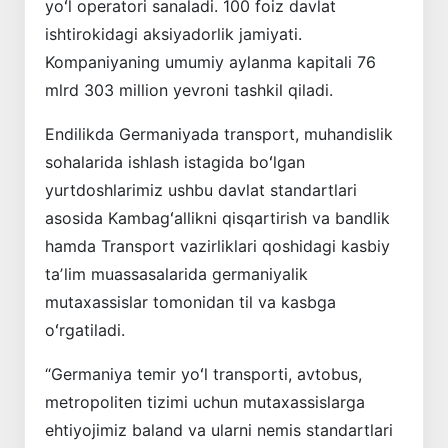
yoʻl operatori sanaladi. 100 foiz davlat
ishtirokidagi aksiyadorlik jamiyati.
Kompaniyaning umumiy aylanma kapitali 76
mlrd 303 million yevroni tashkil qiladi.
Endilikda Germaniyada transport, muhandislik
sohalarida ishlash istagida boʻlgan
yurtdoshlarimiz ushbu davlat standartlari
asosida Kambagʻallikni qisqartirish va bandlik
hamda Transport vazirliklari qoshidagi kasbiy
taʼlim muassasalarida germaniyalik
mutaxassislar tomonidan til va kasbga
oʻrgatiladi.
“Germaniya temir yoʻl transporti, avtobus,
metropoliten tizimi uchun mutaxassislarga
ehtiyojimiz baland va ularni nemis standartlari