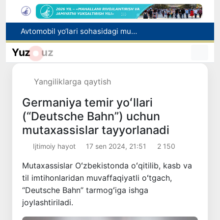
Avtomobil yo‘lari sohasidagi munosabatlar tartibga solindi
Raqobat qo‘mitasi aralashuvi bilan tadbirkordan gaz uchun asossiz undirilgan to‘lov qaytarilishi ta’minlandi
Yuz
uz
Brent neftining narxi 13-iyuldan beri ilk bor 1 barrel uchun 79 dollardan pastladi
Olmaliqdagi Mis boyitish fabrikasida magistral quvur yorildi
Nurli, shukuhli, sharafli
Yangiliklarga qaytish
Germaniya temir yoʻllari
(“Deutsche Bahn”) uchun
mutaxassislar tayyorlanadi
Ijtimoiy hayot
17 sen 2024, 21:51
2 150
Mutaxassislar Oʻzbekistonda oʻqitilib, kasb va
til imtihonlaridan muvaffaqiyatli oʻtgach,
“Deutsche Bahn” tarmogʻiga ishga
joylashtiriladi.