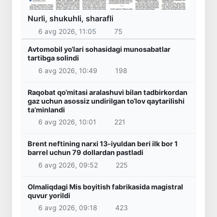
Nurli, shukuhli, sharafli
6 avg 2026, 11:05
75
Avtomobil yo‘lari sohasidagi munosabatlar
tartibga solindi
6 avg 2026, 10:49
198
Raqobat qo‘mitasi aralashuvi bilan tadbirkordan
gaz uchun asossiz undirilgan to‘lov qaytarilishi
ta’minlandi
6 avg 2026, 10:01
221
Brent neftining narxi 13-iyuldan beri ilk bor 1
barrel uchun 79 dollardan pastladi
6 avg 2026, 09:52
225
Olmaliqdagi Mis boyitish fabrikasida magistral
quvur yorildi
6 avg 2026, 09:18
423