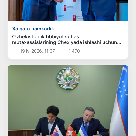
Xalqaro hamkorlik
O‘zbekistonlik tibbiyot sohasi
mutaxassislarining Chexiyada ishlashi uchun
imkoniyat yaratiladi
19 iyl 2026, 11:37
1 470