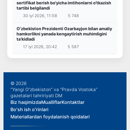
sertifikat berish bo‘yicha imtihonlarni o‘tkazish
tartibi belgilandi
30 iyl 2026, 11:58
5 748
Oʻzbekiston Prezidenti Ozarbayjon bilan amaliy
hamkorlikni yanada kengaytirish muhimligini
taʼkidladi
17 iyl 2026, 20:42
5 587
© 2026
“Yangi Oʻzbekiston” va “Pravda Vostoka”
gazetalari tahririyati DM
Biz haqimizda
Mualliflar
Kontaktlar
Boʻsh ish oʻrinlari
Materiallardan foydalanish qoidalari