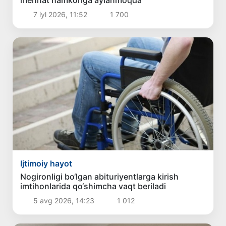
mehnat hamkoriga aylanmoqda
7 iyl 2026, 11:52
1 700
Ijtimoiy hayot
Nogironligi bo‘lgan abituriyentlarga kirish
imtihonlarida qo‘shimcha vaqt beriladi
5 avg 2026, 14:23
1 012