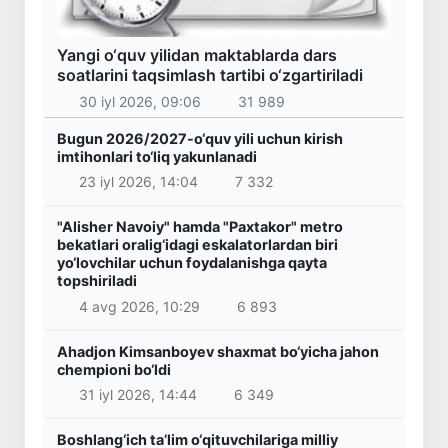
Yangi o‘quv yilidan maktablarda dars
soatlarini taqsimlash tartibi o‘zgartiriladi
30 iyl 2026, 09:06
31 989
Bugun 2026/2027-o‘quv yili uchun kirish
imtihonlari to‘liq yakunlanadi
23 iyl 2026, 14:04
7 332
"Alisher Navoiy" hamda "Paxtakor" metro
bekatlari oralig‘idagi eskalatorlardan biri
yo‘lovchilar uchun foydalanishga qayta
topshiriladi
4 avg 2026, 10:29
6 893
Ahadjon Kimsanboyev shaxmat bo‘yicha jahon
chempioni bo‘ldi
31 iyl 2026, 14:44
6 349
Boshlang‘ich ta’lim o‘qituvchilariga milliy