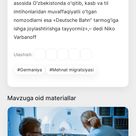
asosida Oʻzbekistonda oʻqitib, kasb va til
imtihonlaridan muvaffaqiyatli oʻtgan
nomzodlarni esa «Deutsche Bahn” tarmogʻiga
ishga joylashtirishga tayyormiz»,– dedi Niko
Varbanoff
Ulashish:
#Germaniya
#Mehnat migratsiyasi
Mavzuga oid materiallar