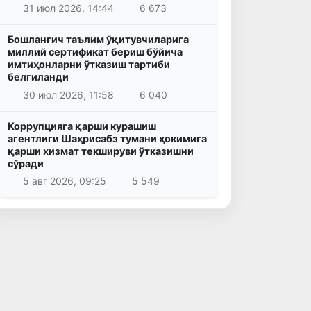
31 июл 2026, 14:44
6 673
Бошланғич таълим ўқитувчиларига
миллий сертификат бериш бўйича
имтиҳонларни ўтказиш тартиби
белгиланди
30 июл 2026, 11:58
6 040
Коррупцияга қарши курашиш
агентлиги Шаҳрисабз тумани ҳокимига
қарши хизмат текшируви ўтказишни
сўради
5 авг 2026, 09:25
5 549