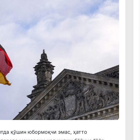
итда қўшин юбормоқчи эмас, ҳатто