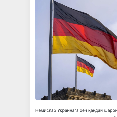
Немислар Украинага ҳеч қандай шаро