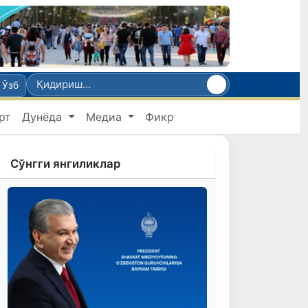
Ўзб
рт
Дунёда
Медиа
Фикр
Сўнгги янгиликлар