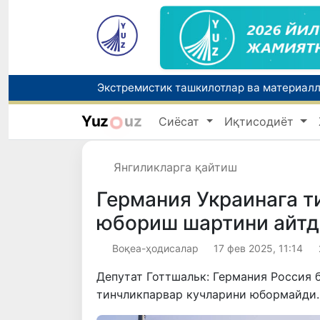
Yuz
uz
Сиёсат
Иқтисодиёт
Янгиликларга қайтиш
Германия Украинага т
юбориш шартини айтд
Воқеа-ҳодисалар
17 фев 2025, 11:14
Депутат Готтшальк: Германия Россия 
тинчликпарвар кучларини юбормайди.