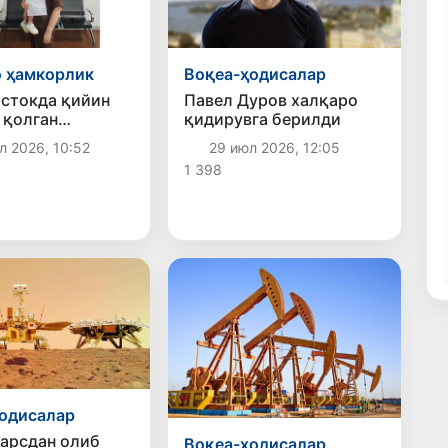
 ҳамкорлик
Воқеа-ҳодисалар
стокда қийин
Павел Дуров халқаро
 қолган
қидирувга берилди
тонлик она-бола
л 2026, 10:52
29 июл 2026, 12:05
 қайтарилди
1 398
одисалар
арсдан олиб
Воқеа-ҳодисалар