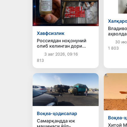
Халқаро
Владиво
Хавфсизлик
аҳволда
ўзбекис
Россиядан ноқонуний
30 ию
Ватанга
олиб келинган дори
1 803
воситалари фош этилди
3 авг 2026, 09:16
813
Воқеа-ҳодисалар
Воқеа-ҳ
Самарқандда юк
Хитой М
машинаси йўл-