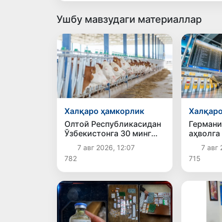
Ушбу мавзудаги материаллар
Халқаро ҳамкорлик
Халқаро
Олтой Республикасидан
Германи
Ўзбекистонга 30 минг
аҳволга
бошга яқин қорамол
ватандо
7 авг 2026, 12:07
7 авг 
етказиб берилди
қайтар
782
715