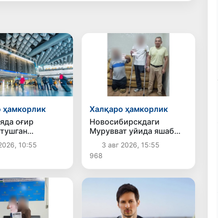
 ҳамкорлик
Халқаро ҳамкорлик
яда оғир
Новосибирскдаги
 тушган
Мурувват уйида яшаб
ш Ўзбекистонга
келган икки нафар
2026, 10:55
3 авг 2026, 15:55
илди
Ўзбекистон
968
фуқаросининг
ҳужжатлари тикланди