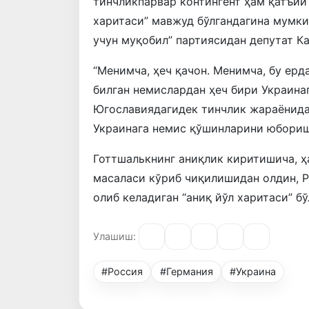
тинчликпарвар контингент ҳам қатъий
харитаси” мавжуд бўлгандагина мумки
учун муқобил” партиясидан депутат К
“Менимча, ҳеч қачон. Менимча, бу ерд
билган немислардан ҳеч бири Украинаг
Югославиядагидек тинчлик жараёнидан
Украинага немис қўшинларини юбориш
Готтшалькнинг аниқлик киритишича, 
масаласи кўриб чиқилишидан олдин, Р
олиб келадиган “аниқ йўл харитаси” б
Улашиш:
#Россия
#Германия
#Украина