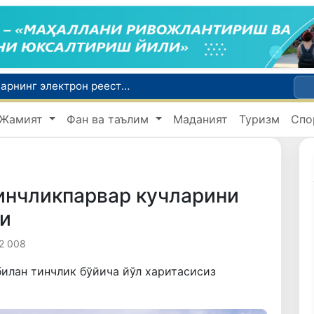
Экстремистик ташкилотлар ва материалларнинг электрон реестри юритилади
Ўзбекистон Журналистлар уюшмаси қошида Блогерлар ижодий кенгаши ташкил этилди
Жамият
Фан ва таълим
Маданият
Туризм
Спо
Кредит ва молиявий хизматлар рекламасига огоҳлантириш талаби киритилади
FOTON ва MKBANK стратегик ҳамкорлик ва бўлиб тўлаш шартлари!
Беҳруз Каримов фаолиятини Швейцариянинг «Лугано» клубида давом эттиради
инчликпарвар кучларини
и
2 008
билан тинчлик бўйича йўл харитасисиз