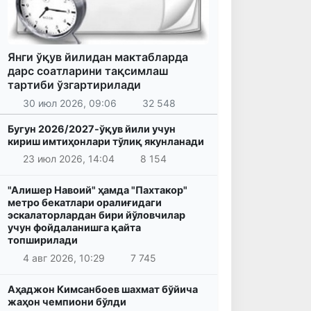
Янги ўқув йилидан мактабларда
дарс соатларини тақсимлаш
тартиби ўзгартирилади
30 июл 2026, 09:06
32 548
Бугун 2026/2027-ўқув йили учун
кириш имтиҳонлари тўлиқ якунланади
23 июл 2026, 14:04
8 154
"Алишер Навоий" ҳамда "Пахтакор"
метро бекатлари оралиғидаги
эскалаторлардан бири йўловчилар
учун фойдаланишга қайта
топширилади
4 авг 2026, 10:29
7 745
Аҳаджон Кимсанбоев шахмат бўйича
жаҳон чемпиони бўлди