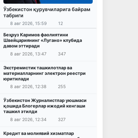
Ўзбекистон қурувчиларига байрам
табриги
8 авг 2026, 15:59
12
Беҳруз Каримов фаолиятини
Швейцариянинг «Лугано» клубида
давом эттиради
8 авг 2026, 13:47
347
Экстремистик ташкилотлар ва
материалларнинг электрон реестри
юритилади
8 авг 2026, 12:38
255
Ўзбекистон Журналистлар уюшмаси
қошида Блогерлар ижодий кенгаши
ташкил этилди
8 авг 2026, 12:34
327
Кредит ва молиявий хизматлар