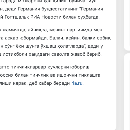
 тарзда можарони ҳал қилиш бўйича “йўл
н, деди Германия бундестагининг “Германия
ай Готтшальк РИА Новости билан суҳбатда.
а жамиятда, айниқса, менинг партиямда мен
а аскар юбормайди. Балки, кейин, балки собиқ
 сўнг ёки шунга ўхшаш ҳолатларда”, деди у
 истиқболи ҳақидаги саволга жавоб бериб.
ҳатто тинчликпарвар кучларни юбориш
оссия билан тинчлик ва ишончни тиклашга
ўлиши керак, деб хабар беради
ria.ru.