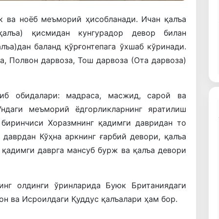
к ва ноёб меъморий ҳисобланади. Ичан қалъа
алъа) қисмидан кунгурадор девор билан
лъа)дан баланд қўрғонтепага ўхшаб кўринади.
а, Полвон дарвоза, Тош дарвоза (Ота дарвоза)
иб обидалари: мадраса, масжид, сарой ва
 Ундаги меъморий ёдгорликларнинг яратилиш
: биринчиси Хоразмнинг қадимги давридан то
 даврдан Кўҳна аркнинг ғарбий девори, қалъа
 қадимги даврга мансуб бурж ва қалъа девори
нинг олдинги ўринларида Буюк Британиядаги
он ва Исроилдаги Қуддус қалъалари ҳам бор.