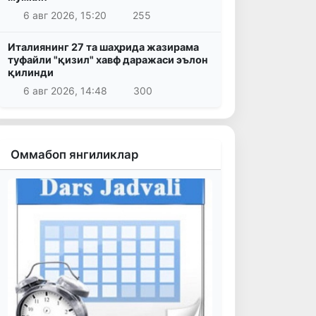
6 авг 2026, 15:20
255
Италиянинг 27 та шаҳрида жазирама
туфайли "қизил" хавф даражаси эълон
қилинди
6 авг 2026, 14:48
300
Оммабоп янгиликлар