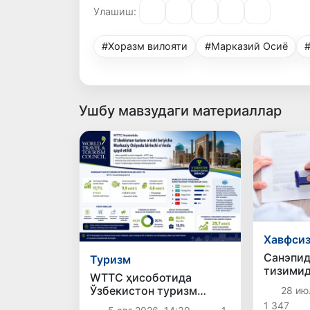
Улашиш:
#Хорaзм вилояти
#Марказий Осиё
Ушбу мавзудаги материаллар
Хавфси
Санэпи
Туризм
тизимид
WТТC ҳисоботида
ҳолатла
Ўзбекистон туризм
28 ию
ўсиши бўйича Марказий
1 347