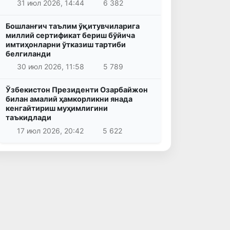
31 июл 2026, 14:44
6 382
Бошланғич таълим ўқитувчиларига
миллий сертификат бериш бўйича
имтиҳонларни ўтказиш тартиби
белгиланди
30 июл 2026, 11:58
5 789
Ўзбекистон Президенти Озарбайжон
билан амалий ҳамкорликни янада
кенгайтириш муҳимлигини
таъкидлади
17 июл 2026, 20:42
5 622