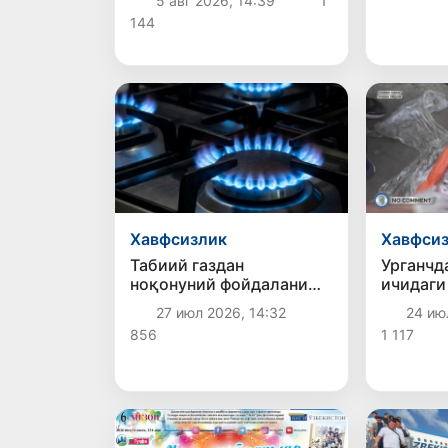
5 авг 2026, 14:39
1
Осиёда биринчи ўринда
144
қайд этилди
Хавфсизлик
Хавфси
Табиий газдан
Урганчд
ноқонуний фойдаланиш
ичидаги
ҳолатлари фош этилди
Янгиқўр
27 июл 2026, 14:32
24 ию
туп кан
856
1 117