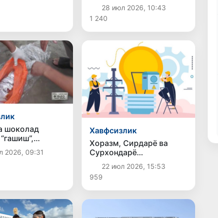
фирибгарлиги фош
28 июл 2026, 10:43
этилди
1 240
злик
а шоколад
Хавфсизлик
 “гашиш”,
Хоразм, Сирдарё ва
ғонда эса 423
Сурхондарё
л 2026, 09:31
набис аниқланди
вилоятларида электр
22 июл 2026, 15:53
энергиясидан ноқонуний
959
фойдаланиш ҳолатлари
фош этилди