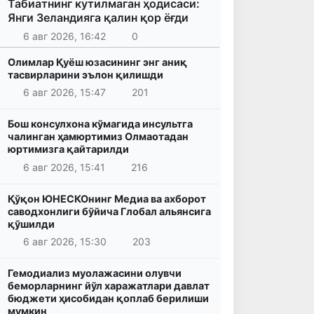
Табиатнинг кутилмаган ҳодисаси:
Янги Зеландияга қалин қор ёғди
6 авг 2026, 16:42
0
Олимлар Қуёш юзасининг энг аниқ
тасвирларини эълон қилишди
6 авг 2026, 15:47
201
Бош консулхона кўмагида инсультга
чалинган ҳамюртимиз Олмаотадан
юртимизга қайтарилди
6 авг 2026, 15:41
216
Қўқон ЮНЕСКОнинг Медиа ва ахборот
саводхонлиги бўйича Глобал альянсига
қўшилди
6 авг 2026, 15:30
203
Гемодиализ муолажасини олувчи
беморларнинг йўл харажатлари давлат
бюджети ҳисобидан қоплаб берилиши
мумкин