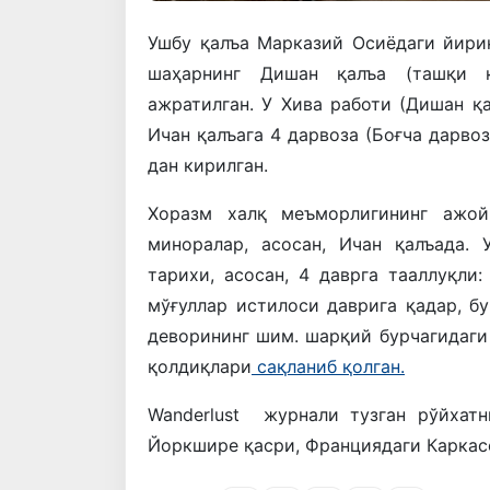
Ушбу қалъа Марказий Осиёдаги йири
шаҳарнинг Дишан қалъа (ташқи қ
ажратилган. У Хива работи (Дишан қа
Ичан қалъага 4 дарвоза (Боғча дарвоз
дан кирилган.
Хоразм халқ меъморлигининг ажой
миноралар, асосан, Ичан қалъада.
тарихи, асосан, 4 даврга тааллуқли
мўғуллар истилоси даврига қадар, бу
деворининг шим. шарқий бурчагидаги
қолдиқлари
сақланиб қолган.
Wanderlust журнали тузган рўйхат
Йоркшире қасри, Франциядаги Каркас