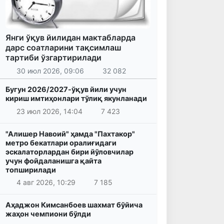
Янги ўқув йилидан мактабларда
дарс соатларини тақсимлаш
тартиби ўзгартирилади
30 июл 2026, 09:06
32 082
Бугун 2026/2027-ўқув йили учун
кириш имтиҳонлари тўлиқ якунланади
23 июл 2026, 14:04
7 423
"Алишер Навоий" ҳамда "Пахтакор"
метро бекатлари оралиғидаги
эскалаторлардан бири йўловчилар
учун фойдаланишга қайта
топширилади
4 авг 2026, 10:29
7 185
Аҳаджон Кимсанбоев шахмат бўйича
жаҳон чемпиони бўлди