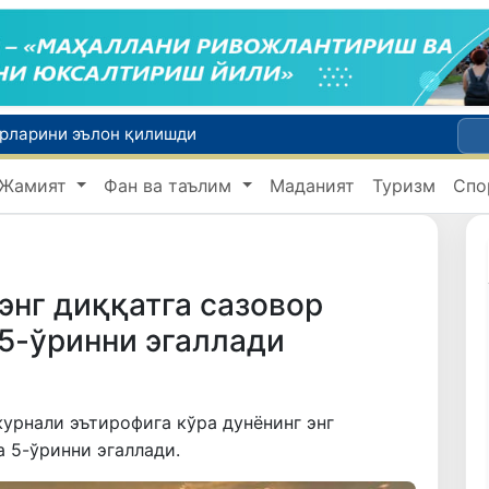
ирларини эълон қилишди
Бош консулхона кўмагида инсультга чалинган ҳамюртимиз Олмаотадан юртимизга қайтарилди
Жамият
Фан ва таълим
Маданият
Туризм
Спо
Қўқон ЮНЕСКОнинг Медиа ва ахборот саводхонлиги бўйича Глобал альянсига қўшилди
Гемодиализ муолажасини олувчи беморларнинг йўл харажатлари давлат бюджети ҳисобидан қоплаб берилиши мумкин
Табиатнинг кутилмаган ҳодисаси: Янги Зеландияга қалин қор ёғди
энг диққатга сазовор
5-ўринни эгаллади
журнали эътирофига кўра дунёнинг энг
 5-ўринни эгаллади.