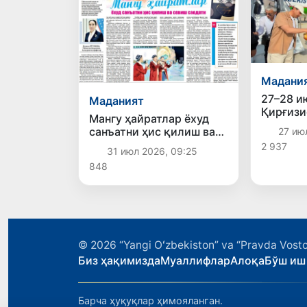
Мадани
27–28 и
Маданият
Қирғизи
Мангу ҳайратлар ёхуд
Ўзбекис
санъатни ҳис қилиш ва
27 ию
кунлари
севиш саодати
2 937
31 июл 2026, 09:25
848
© 2026
“Yangi Oʻzbekiston” va “Pravda Vosto
Биз ҳақимизда
Муаллифлар
Алоқа
Бўш иш
Барча ҳуқуқлар ҳимояланган.