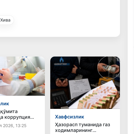
#Хива
злик
дқўмита
Хавфсизлик
а коррупция
ри фош этилди
Ҳазорасп туманида газ
л 2026, 13:25
ходимларининг