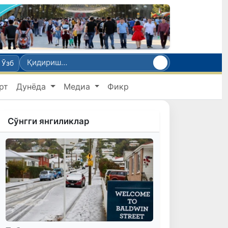
Ўзб
рт
Дунёда
Медиа
Фикр
Сўнгги янгиликлар