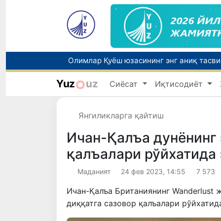
Олимлар Қуёш юзасининг энг аниқ тасв
Yuz
uz
Сиёсат
Иқтисодиёт
Янгиликларга қайтиш
Ичан-Қалъа дунёнинг 
қалъалари рўйхатида 
Маданият
24 фев 2023, 14:55
7 573
Ичан-Қалъа Британиянинг Wanderlust 
диққатга сазовор қалъалари рўйхатида