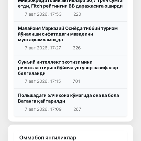
Микрокредитбанк активлари 30,7 трлн сўмга
етди, Fitch рейтингни BB даражасига оширди
7 авг 2026, 17:53
220
Малайзия Марказий Осиёда тиббий туризм
йўналиши сифатидаги мавқеини
мустаҳкамламоқда
7 авг 2026, 17:27
326
Сунъий интеллект экотизимини
ривожлантириш бўйича устувор вазифалар
белгиланди
7 авг 2026, 17:15
701
Польшадаги элчихона кўмагида она ва бола
Ватанга қайтарилди
7 авг 2026, 17:09
267
Оммабоп янгиликлар