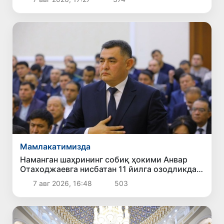
Мамлакатимизда
Наманган шаҳрининг собиқ ҳокими Анвар
Отаходжаевга нисбатан 11 йилга озодликдан
маҳрум қилиш жазоси тайинланди
7 авг 2026, 16:48
503