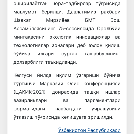
оширилаётган чора-тадбирлар тўғрисида
маълумот берилди. Давлатимиз раҳбари
Шавкат Мирзиёев БМТ Бош
Ассамблеясининг 75-сессиясида Оролбўйи
минтақасини экологик инновациялар ва
технологиялар зоналари деб эълон қилиш
бўйича илгари сурган ташаббусининг
долзарблиги таъкидланди.
Келгуси йилда иқлим ўзгариши бўйича
тўртинчи Марказий Осиё конференцияси
(ЦАКИК-2021) доирасида ташқи ишлар
вазирликлари ва парламентлари
форматидаги навбатдаги учрашувини
ўтказиш тўғрисида келишувга эришилди.
Ўзбекистон Республикаси