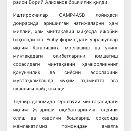
раиси Борий Алиханов бошчилик қилди.
Иштирокчилар CAMP4ASB лойиҳаси
доирасида эришилган натижаларни ҳам
миллий, ҳам минтақавий миқёсда ижобий
баҳоладилар. Ушбу форматдаги учрашувлар
иқлим ўзгаришига мослашиш ва унинг
минтақадаги оқибатларини юмшатиш
соҳасидаги минтақавий ҳамкорликнинг
қонунчилик ва сиёсий асосларини
мустаҳкамлашда муҳим аҳамиятга эга
эканлиги қайд этилди.
Тадбир давомида Оролбўйи минтақасидаги
иқлим ўзгариши оқибатларининг олдини
олиш ва хавфини бошқариш соҳасида
мамлакатимиз томонидан амалга