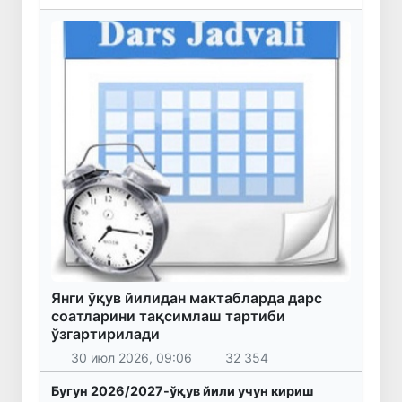
Янги ўқув йилидан мактабларда дарс
соатларини тақсимлаш тартиби
ўзгартирилади
30 июл 2026, 09:06
32 354
Бугун 2026/2027-ўқув йили учун кириш