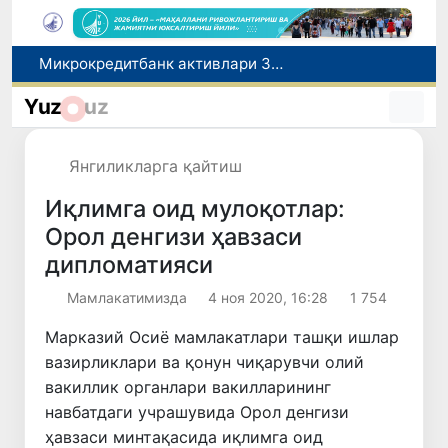
Малайзия Марказий Осиёда тиббий туризм йўналиши сифатидаги мавқеини мустаҳкамламоқда
Польшадаги элчихона кўмагида она ва бола Ватанга қайтарилди
Yuz
uz
Наманган шаҳрининг собиқ ҳокими Анвар Отаходжаевга нисбатан 11 йилга озодликдан маҳрум қилиш жазоси тайинланди
UZCERT давлат ташкилотлари ва корхоналарни оммавий киберҳужумлар ҳақида огоҳлантирди
Янгиликларга қайтиш
Микрокредитбанк активлари 30,7 трлн сўмга етди, Fitch рейтингни BB даражасига оширди
Иқлимга оид мулоқотлар:
Орол денгизи ҳавзаси
дипломатияси
Мамлакатимизда
4 ноя 2020, 16:28
1 754
Марказий Осиё мамлакатлари ташқи ишлар
вазирликлари ва қонун чиқарувчи олий
вакиллик органлари вакилларининг
навбатдаги учрашувида Орол денгизи
ҳавзаси минтақасида иқлимга оид