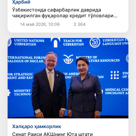
Ҳарбий
Ўзбекистонда сафарбарлик даврида
чақирилган фуқаролар кредит тўловлари
кечиктирилади
14 май 2026, 10:06
3 364
Халқаро ҳамкорлик
Сенат Раиси АҚШнинг Юта штати