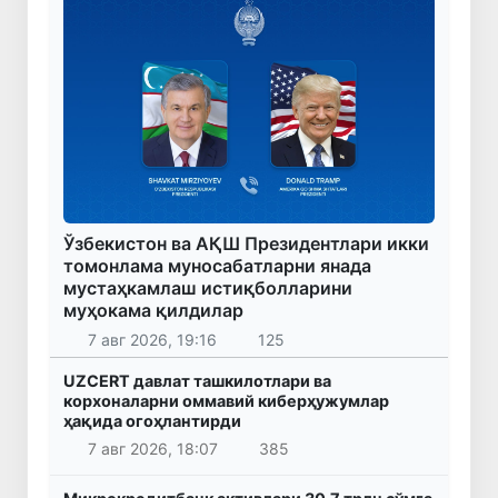
Ўзбекистон ва АҚШ Президентлари икки
томонлама муносабатларни янада
мустаҳкамлаш истиқболларини
муҳокама қилдилар
7 авг 2026, 19:16
125
UZCERT давлат ташкилотлари ва
корхоналарни оммавий киберҳужумлар
ҳақида огоҳлантирди
7 авг 2026, 18:07
385