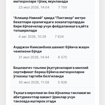
имтиҳонлари тўлиқ якунланади
23 июл 2026, 14:04
7 799
"Алишер Навоий" ҳамда "Пахтакор" метро
бекатлари оралиғидаги эскалаторлардан
бири йўловчилар учун фойдаланишга қайта
топширилади
4 авг 2026, 10:29
7 624
Аҳаджон Кимсанбоев шахмат бўйича жаҳон
чемпиони бўлди
31 июл 2026, 14:44
6 570
Бошланғич таълим ўқитувчиларига миллий
сертификат бериш бўйича имтиҳонларни
ўтказиш тартиби белгиланди
30 июл 2026, 11:58
5 926
Ўқишга киролмаган ёки йўналиш танламаган
абитуриентлар вакант ўринлар учун
танловда иштирок этади