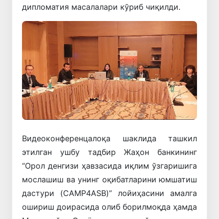
дипломатия масалалари кўриб чиқилди.
Видеоконференцалоқа шаклида ташкил
этилган ушбу тадбир Жаҳон банкининг
“Орол денгизи ҳавзасида иқлим ўзгаришига
мослашиш ва унинг оқибатларини юмшатиш
дастури (CAMP4ASB)” лойиҳасини амалга
ошириш доирасида олиб борилмоқда ҳамда