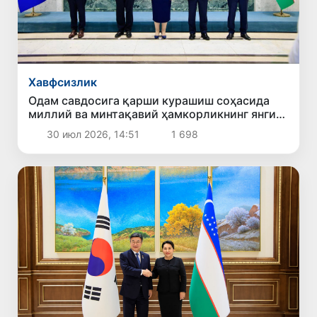
Хавфсизлик
Одам савдосига қарши курашиш соҳасида
миллий ва минтақавий ҳамкорликнинг янги
устувор йўналишлари белгилаб олинди
30 июл 2026, 14:51
1 698