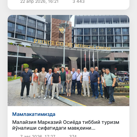
22 апр 2026, 16:21
3 443
Мамлакатимизда
Малайзия Марказий Осиёда тиббий туризм
йўналиши сифатидаги мавқеини
мустаҳкамламоқда
7 авг 2026, 17:27
374