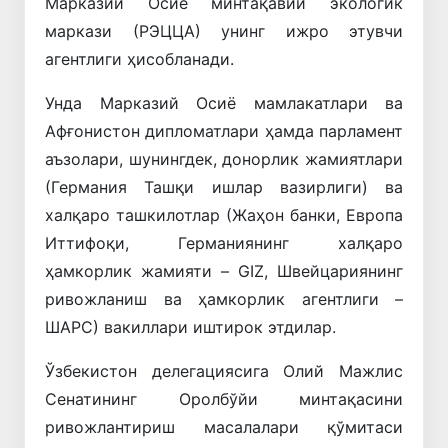
Марказий Осиё минтақавий экологик
маркази (РЭЦЦА) унинг ижро этувчи
агентлиги ҳисобланади.
Унда Марказий Осиё мамлакатлари ва
Афғонистон дипломатлари ҳамда парламент
аъзолари, шунингдек, донорлик жамиятлари
(Германия Ташқи ишлар вазирлиги) ва
халқаро ташкилотлар (Жаҳон банки, Европа
Иттифоқи, Германиянинг халқаро
ҳамкорлик жамияти – GIZ, Швейцариянинг
ривожланиш ва ҳамкорлик агентлиги –
ШАРС) вакиллари иштирок этдилар.
Ўзбекистон делегациясига Олий Мажлис
Сенатининг Оролбўйи минтақасини
ривожлантириш масалалари қўмитаси