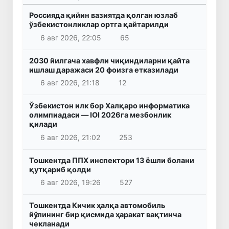
Россияда қийин вазиятда қолган юзлаб
ўзбекистонликлар ортга қайтарилди
6 авг 2026, 22:05
65
2030 йилгача хавфли чиқиндиларни қайта
ишлаш даражаси 20 фоизга етказилади
6 авг 2026, 21:18
12
Ўзбекистон илк бор Халқаро информатика
олимпиадаси — IOI 2026га мезбонлик
қилади
6 авг 2026, 21:02
253
Тошкентда ППХ инспектори 13 ёшли болани
қутқариб қолди
6 авг 2026, 19:26
527
Тошкентда Кичик ҳалқа автомобиль
йўлининг бир қисмида ҳаракат вақтинча
чекланади