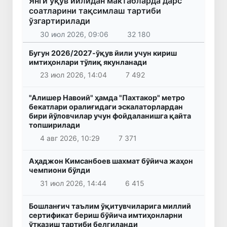
Янги ўқув йилидан мактабларда дарс
соатларини тақсимлаш тартиби
ўзгартирилади
30 июл 2026, 09:06
32 180
Бугун 2026/2027-ўқув йили учун кириш
имтиҳонлари тўлиқ якунланади
23 июл 2026, 14:04
7 492
"Алишер Навоий" ҳамда "Пахтакор" метро
бекатлари оралиғидаги эскалаторлардан
бири йўловчилар учун фойдаланишга қайта
топширилади
4 авг 2026, 10:29
7 371
Аҳаджон Кимсанбоев шахмат бўйича жаҳон
чемпиони бўлди
31 июл 2026, 14:44
6 415
Бошланғич таълим ўқитувчиларига миллий
сертификат бериш бўйича имтиҳонларни
ўтказиш тартиби белгиланди