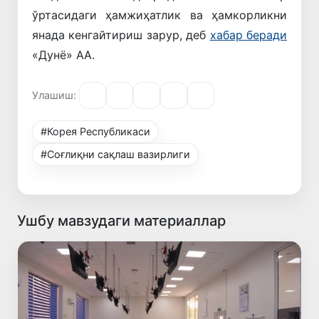
ўртасидаги ҳамжиҳатлик ва ҳамкорликни
янада кенгайтириш зарур, деб
хабар беради
«Дунё» АА.
Улашиш:
#Корея Республикаси
#Соғлиқни сақлаш вазирлиги
Ушбу мавзудаги материаллар