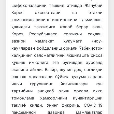
шифохоналарини ташкил этишда Жанубий
Корея экспертлари ва етакчи
компанияларининг иштирокини таъминлаш
ҳақидаги таклифига жавоб берар экан,
Корея Республикаси соғлиқни сақлаш
вазири мамлакат ҳукумати «ноу-
хау»лардан фойдаланиш орқали Ўзбекистон
халқининг саломатлигини яхшилашга ҳисса
қўшиш имконига эга бўлишдан хурсанд
эканини айтди. Вазир, шунингдек, соғлиқни
сақлаш масалалари бўйича ҳукуматлараро
ишчи гуруҳининг йиғилишлари кун
тартибини аниқлаб олиш орқали икки
томонлама ҳамкорликни кучайтиришни
таклиф қилди. Унинг фикрича, COVID-19
пандемияси даврида мамлакатлар