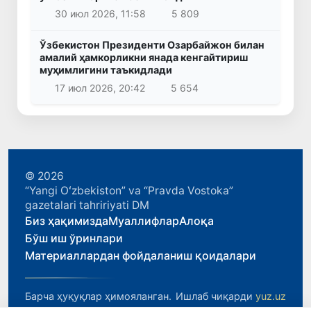
30 июл 2026, 11:58
5 809
Ўзбекистон Президенти Озарбайжон билан
амалий ҳамкорликни янада кенгайтириш
муҳимлигини таъкидлади
17 июл 2026, 20:42
5 654
© 2026
“Yangi Oʻzbekiston” va “Pravda Vostoka”
gazetalari tahririyati DM
Биз ҳақимизда
Муаллифлар
Алоқа
Бўш иш ўринлари
Материаллардан фойдаланиш қоидалари
Барча ҳуқуқлар ҳимояланган.
Ишлаб чиқарди
yuz.uz