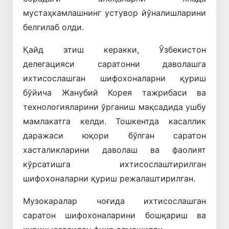
мустаҳкамлашнинг устувор йўналишларини
белгилаб олди.
Қайд этиш керакки, Ўзбекистон
делегацияси саратонни даволашга
ихтисослашган шифохоналарни қуриш
бўйича Жанубий Корея тажрибаси ва
технологияларини ўрганиш мақсадида ушбу
мамлакатга келди. Тошкентда касаллик
даражаси юқори бўлган саратон
хасталикларини даволаш ва фаолият
кўрсатишга ихтисослаштирилган
шифохоналарни қуриш режалаштирилган.
Музокаралар чоғида ихтисослашган
саратон шифохоналарини бошқариш ва