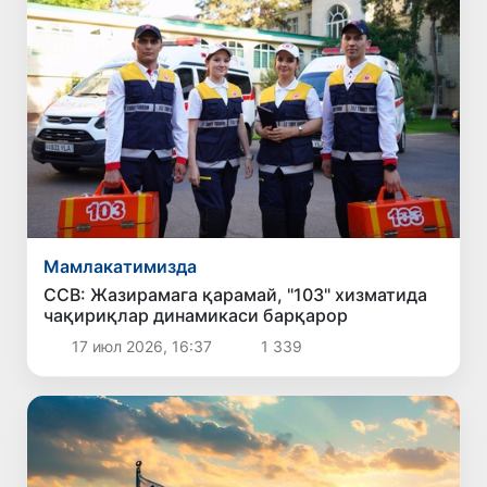
Мамлакатимизда
ССВ: Жазирамага қарамай, "103" хизматида
чақириқлар динамикаси барқарор
17 июл 2026, 16:37
1 339