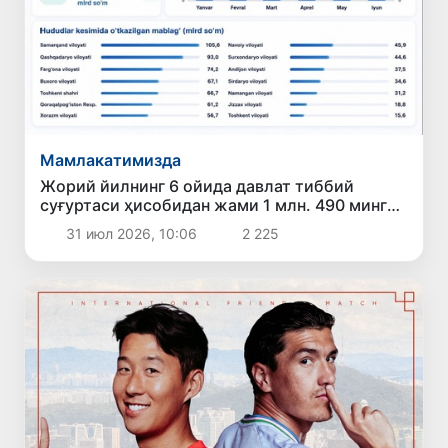
Мамлакатимизда
Жорий йилнинг 6 ойида давлат тиббий
суғуртаси ҳисобидан жами 1 млн. 490 минг
126 нафар бемор даволанди
31 июл 2026, 10:06
2 225