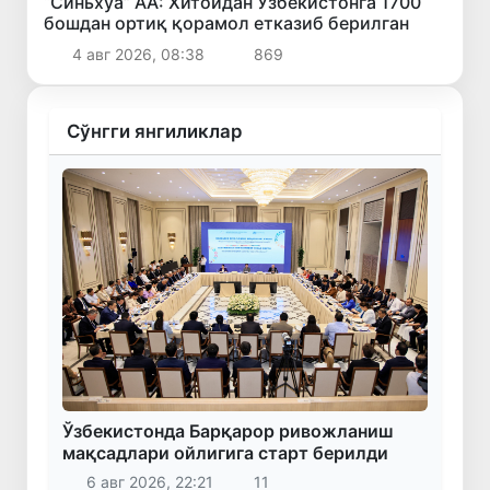
“Синьхуа” АА: Хитойдан Ўзбекистонга 1700
бошдан ортиқ қорамол етказиб берилган
4 авг 2026, 08:38
869
Сўнгги янгиликлар
Ўзбекистонда Барқарор ривожланиш
мақсадлари ойлигига старт берилди
6 авг 2026, 22:21
11