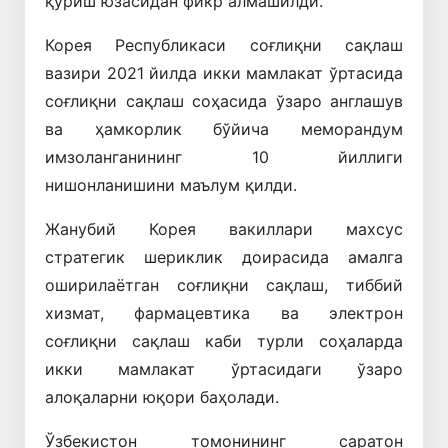
қуриш юзасидан фикр алмашилди.
Корея Республикаси соғлиқни сақлаш
вазири 2021 йилда икки мамлакат ўртасида
соғлиқни сақлаш соҳасида ўзаро англашув
ва ҳамкорлик бўйича меморандум
имзоланганининг 10 йиллиги
нишонланишини маълум қилди.
Жанубий Корея вакиллари махсус
стратегик шериклик доирасида амалга
оширилаётган соғлиқни сақлаш, тиббий
хизмат, фармацевтика ва электрон
соғлиқни сақлаш каби турли соҳаларда
икки мамлакат ўртасидаги ўзаро
алоқаларни юқори баҳолади.
Ўзбекистон томонининг саратон