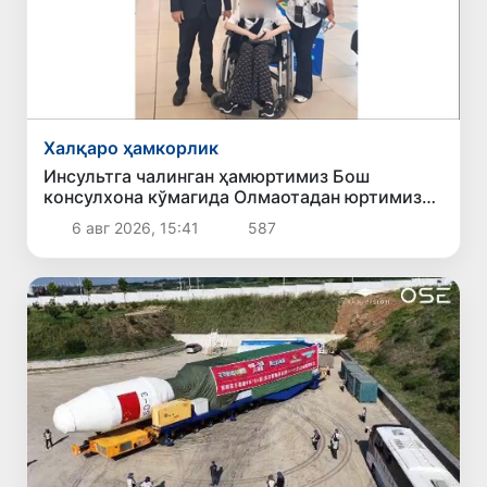
Халқаро ҳамкорлик
Инсультга чалинган ҳамюртимиз Бош
консулхона кўмагида Олмаотадан юртимизга
қайтарилди
6 авг 2026, 15:41
587