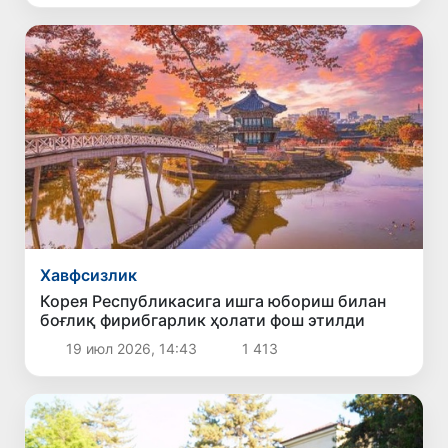
Хавфсизлик
Корея Республикасига ишга юбориш билан
боғлиқ фирибгарлик ҳолати фош этилди
19 июл 2026, 14:43
1 413