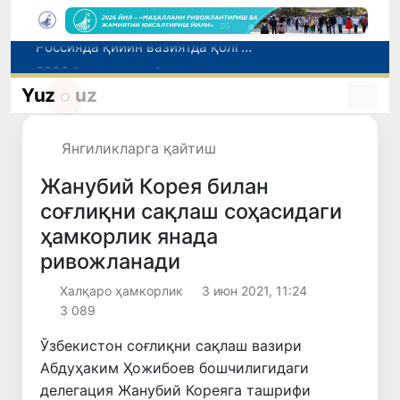
2030 йилгача хавфли чиқиндиларни қайта ишлаш даражаси 20 фоизга етказилади
Ўзбекистон илк бор Халқаро информатика олимпиадаси — IOI 2026га мезбонлик қилади
Yuz
uz
Тошкентда ППХ инспектори 13 ёшли болани қутқариб қолди
Ўзбекистонда Барқарор ривожланиш мақсадлари ойлигига старт берилди
Янгиликларга қайтиш
Россияда қийин вазиятда қолган юзлаб ўзбекистонликлар ортга қайтарилди
Жанубий Корея билан
соғлиқни сақлаш соҳасидаги
ҳамкорлик янада
ривожланади
Халқаро ҳамкорлик
3 июн 2021, 11:24
3 089
Ўзбекистон соғлиқни сақлаш вазири
Абдуҳаким Ҳожибоев бошчилигидаги
делегация Жанубий Кореяга ташрифи