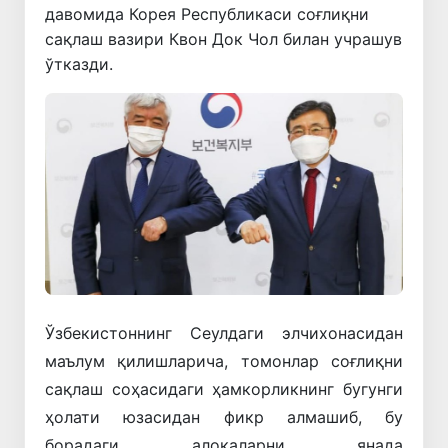
давомида Корея Республикаси соғлиқни
сақлаш вазири Квон Док Чол билан учрашув
ўтказди.
Ўзбекистоннинг Сеулдаги элчихонасидан
маълум қилишларича, томонлар соғлиқни
сақлаш соҳасидаги ҳамкорликнинг бугунги
ҳолати юзасидан фикр алмашиб, бу
борадаги алоқаларни янада