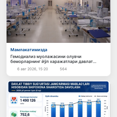
Мамлакатимизда
Гемодиализ муолажасини олувчи
беморларнинг йўл харажатлари давлат
бюджети ҳисобидан қоплаб берилиши
6 авг 2026, 15:20
564
мумкин