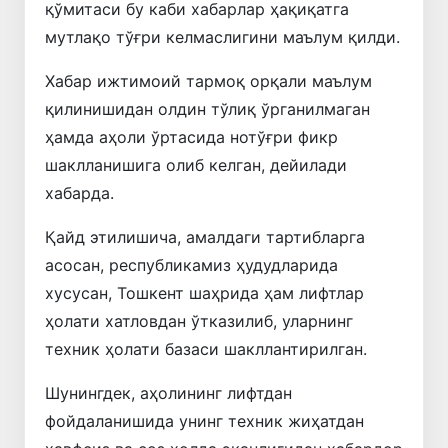
қўмитаси бу каби хабарлар ҳақиқатга
мутлақо тўғри келмаслигини маълум қилди.
Хабар ижтимоий тармоқ орқали маълум
қилинишидан олдин тўлиқ ўрганилмаган
ҳамда аҳоли ўртасида нотўғри фикр
шаклланишига олиб келган, дейилади
хабарда.
Қайд этилишича, амалдаги тартибларга
асосан, республикамиз ҳудудларида
хусусан, Тошкент шаҳрида ҳам лифтлар
ҳолати хатловдан ўтказилиб, уларнинг
техник ҳолати базаси шакллантирилган.
Шунингдек, аҳолининг лифтдан
фойдаланишида унинг техник жиҳатдан