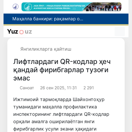
Ўзбекистонда «Shunqor-88» инновацион дрон-интерсептори яратилди
«Президент Администрацияси тўғрисида»ги конституциявий қонун Сенатга юборилди
Yuz
uz
Эртага абитуриентлар учун ОТМ ва йўналиш танлаш якунланади
Олтой Республикасидан Ўзбекистонга 30 минг бошга яқин қорамол етказиб берилди
Янгиликларга қайтиш
Маҳалла банкири: рақамлар ортидаги инсонлар тақдири
Лифтлардаги QR-кодлар ҳеч
қандай фирибгарлар тузоғи
эмас
Саноат
26 сен 2025, 11:31
2 291
Ижтимоий тармоқларда Шайхонтоҳур
туманидаги маҳалла профилактика
инспекторининг лифтлардаги QR-кодлар
орқали амалга оширилаётган янги
фирибгарлик усули экани ҳақидаги