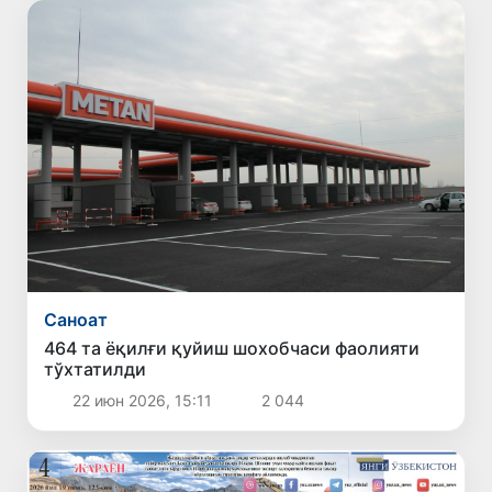
Саноат
464 та ёқилғи қуйиш шохобчаси фаолияти
тўхтатилди
22 июн 2026, 15:11
2 044