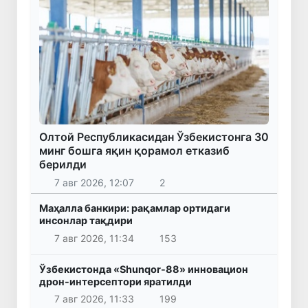
Олтой Республикасидан Ўзбекистонга 30
минг бошга яқин қорамол етказиб
берилди
7 авг 2026, 12:07
2
Маҳалла банкири: рақамлар ортидаги
инсонлар тақдири
7 авг 2026, 11:34
153
Ўзбекистонда «Shunqor-88» инновацион
дрон-интерсептори яратилди
7 авг 2026, 11:33
199