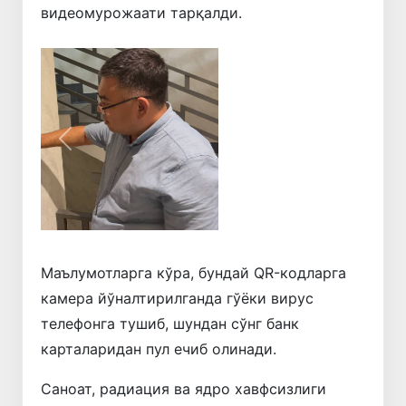
видеомурожаати тарқалди.
Олдинги
Кейинги
Маълумотларга кўра, бундай QR-кодларга
камера йўналтирилганда гўёки вирус
телефонга тушиб, шундан сўнг банк
карталаридан пул ечиб олинади.
Саноат, радиация ва ядро хавфсизлиги