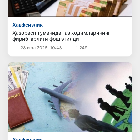
Хавфсизлик
Ҳазорасп туманида газ ходимларининг
фирибгарлиги фош этилди
28 июл 2026, 10:43
1 249
Хавфсизлик