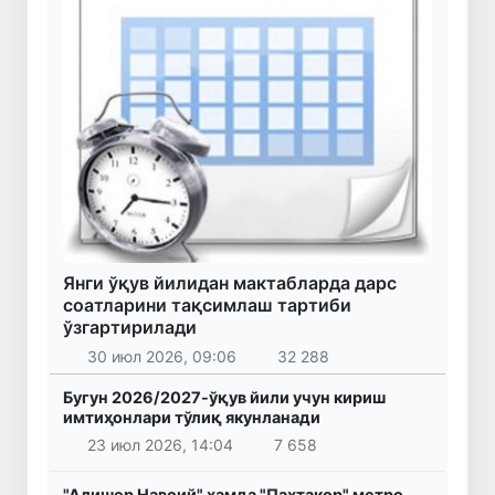
Янги ўқув йилидан мактабларда дарс
соатларини тақсимлаш тартиби
ўзгартирилади
30 июл 2026, 09:06
32 288
Бугун 2026/2027-ўқув йили учун кириш
имтиҳонлари тўлиқ якунланади
23 июл 2026, 14:04
7 658
"Алишер Навоий" ҳамда "Пахтакор" метро