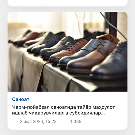
Саноат
Чарм-пойабзал саноатида тайёр маҳсулот
ишлаб чиқарувчиларга субсидиялар
берилади
2 июл 2026, 15:23
1 389