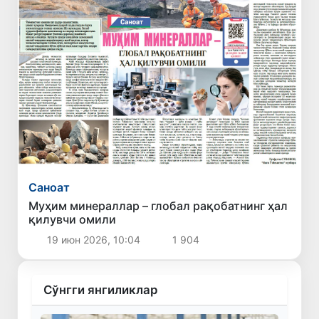
Саноат
Муҳим минераллар – глобал рақобатнинг ҳал
қилувчи омили
19 июн 2026, 10:04
1 904
Сўнгги янгиликлар