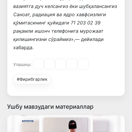
вазиятга дуч келсангиз ёки шубҳалансангиз
Саноат, радиация ва ядро хавфсизлиги
қўмитасининг қуйидаги 71 203 02 39
рақамли ишонч телефонига мурожаат
қилишингизни сўраймиз
»,— дейилади
хабарда.
Улашиш:
#Фирибгарлик
Ушбу мавзудаги материаллар