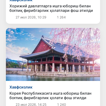
Хорижий давлатларга ишга юбориш билан
боғлиқ фирибгарлик ҳолатлари фош этилди
27 июл 2026, 10:29
1 264
Хавфсизлик
Корея Республикасига ишга юбориш билан
боғлиқ фирибгарлик ҳолати фош этилди
23 июл 2026, 14:25
1 240