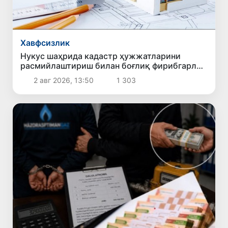
Хавфсизлик
Нукус шаҳрида кадастр ҳужжатларини
расмийлаштириш билан боғлиқ фирибгарлик
ҳолати фош этилди
2 авг 2026, 13:50
1 303