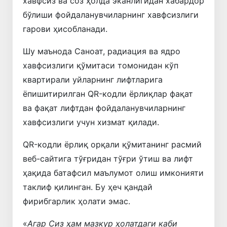
хавфсиз ва соз ҳолда эканлигидан хабардор
бўлиши фойдаланувчиларнинг хавфсизлиги
гарови ҳисобланади.
Шу маънода Саноат, радиация ва ядро
хавфсизлиги қўмитаси томонидан кўп
квартирали уйларнинг лифтларига
ёпишитирилган QR-кодли ёрлиқлар фақат
ва фақат лифтдан фойдаланувчиларнинг
хавфсизлиги учун хизмат қилади.
QR-кодли ёрлиқ орқали қўмитанинг расмий
веб-сайтига тўғридан тўғри ўтиш ва лифт
ҳақида батафсил маълумот олиш имконияти
таклиф қилинган. Бу ҳеч қандай
фирибгарлик ҳолати эмас.
«
Агар Сиз ҳам мазкур ҳолатдаги каби