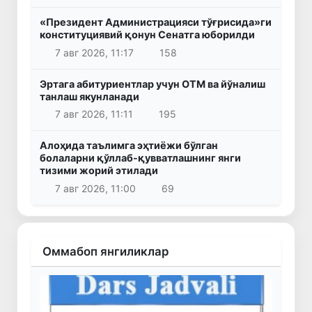
«Президент Администрацияси тўғрисида»ги
конституциявий қонун Сенатга юборилди
7 авг 2026, 11:17
158
Эртага абитуриентлар учун ОТМ ва йўналиш
танлаш якунланади
7 авг 2026, 11:11
195
Алоҳида таълимга эҳтиёжи бўлган
болаларни қўллаб-қувватлашнинг янги
тизими жорий этилади
7 авг 2026, 11:00
69
Оммабоп янгиликлар