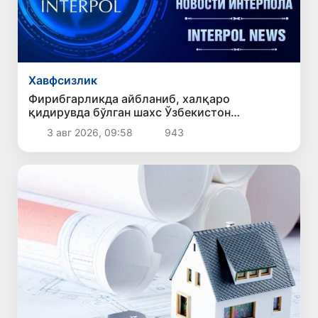
Хавфсизлик
Фирибгарликда айбланиб, халқаро
қидирувда бўлган шахс Ўзбекистон
Республикасига қайтарилди
3 авг 2026, 09:58
943