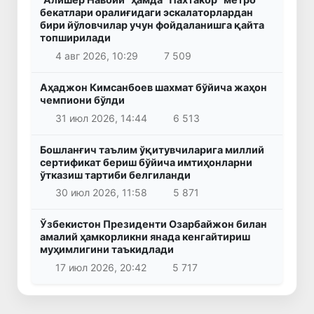
бекатлари оралиғидаги эскалаторлардан
бири йўловчилар учун фойдаланишга қайта
топширилади
4 авг 2026, 10:29
7 509
Аҳаджон Кимсанбоев шахмат бўйича жаҳон
чемпиони бўлди
31 июл 2026, 14:44
6 513
Бошланғич таълим ўқитувчиларига миллий
сертификат бериш бўйича имтиҳонларни
ўтказиш тартиби белгиланди
30 июл 2026, 11:58
5 871
Ўзбекистон Президенти Озарбайжон билан
амалий ҳамкорликни янада кенгайтириш
муҳимлигини таъкидлади
17 июл 2026, 20:42
5 717