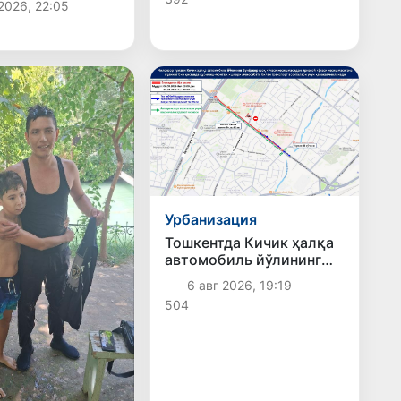
2026, 22:05
илди
Урбанизация
Тошкентда Кичик ҳалқа
автомобиль йўлининг
бир қисмида ҳаракат
6 авг 2026, 19:19
вақтинча чекланади
504