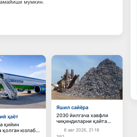
камайиши мумкин.
Яшил сайёра
2030 йилгача хавфли
ий ҳаёт
чиқиндиларни қайта
а қийин
ишлаш даражаси 20
а қолган юзлаб
6 авг 2026, 21:18
фоизга етказилади
тонликлар ортга
392