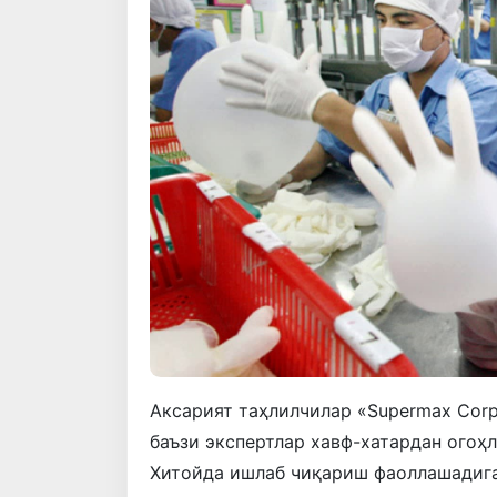
Аксарият таҳлилчилар «Supermax Corp
баъзи экспертлар хавф-хатардан огоҳ
Хитойда ишлаб чиқариш фаоллашадига