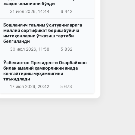
жаҳон чемпиони бўлди
31 июл 2026, 14:44
6 442
Бошланғич таълим ўқитувчиларига
миллий сертификат бериш бўйича
имтиҳонларни ўтказиш тартиби
белгиланди
30 июл 2026, 11:58
5 832
Ўзбекистон Президенти Озарбайжон
билан амалий ҳамкорликни янада
кенгайтириш муҳимлигини
таъкидлади
17 июл 2026, 20:42
5 673