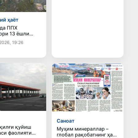
ий ҳаёт
да ППХ
ори 13 ёшли
қутқариб қолди
2026, 19:26
Саноат
ёқилғи қуйиш
Муҳим минераллар –
си фаолияти
глобал рақобатнинг ҳал