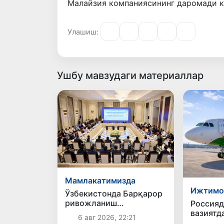
Малайзия компаниясининг даромади 
Улашиш:
Ушбу мавзудаги материаллар
Мамлакатимизда
Ижтимо
Ўзбекистонда Барқарор
ривожланиш
Россияд
мақсадлари ойлигига
вазиятд
6 авг 2026, 22:21
старт берилди
ўзбекис