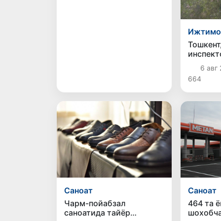
Ижтимо
Тошкент
инспект
болани 
6 авг 
664
Саноат
Саноат
Чарм-пойабзал
464 та 
саноатида тайёр
шохобча