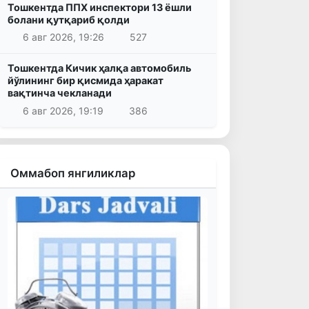
Тошкентда ППХ инспектори 13 ёшли
болани қутқариб қолди
6 авг 2026, 19:26
527
Тошкентда Кичик ҳалқа автомобиль
йўлининг бир қисмида ҳаракат
вақтинча чекланади
6 авг 2026, 19:19
386
Оммабоп янгиликлар