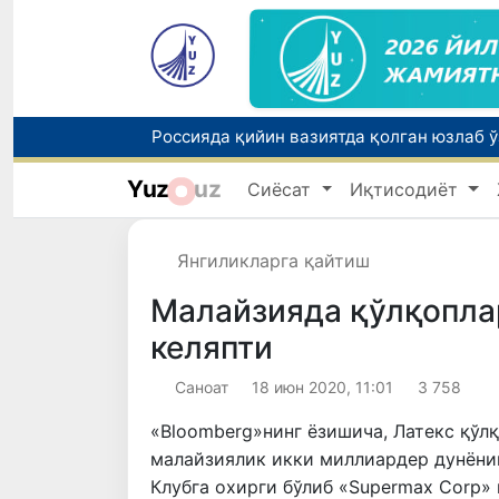
Yuz
uz
Сиёсат
Иқтисодиёт
Тошкентда ППХ инспектори 13 ёшли бола
Янгиликларга қайтиш
Малайзияда қўлқопла
келяпти
Саноат
18 июн 2020, 11:01
3 758
«Bloomberg»нинг ёзишича, Латекс қўл
малайзиялик икки миллиардер дунёнин
Клубга охирги бўлиб «Supermax Corp»