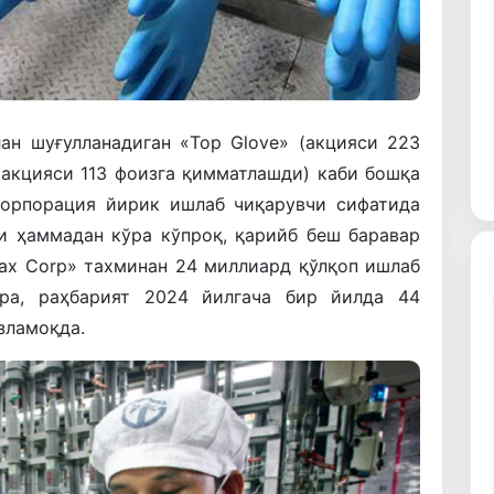
ан шуғулланадиган «Top Glove» (акцияси 223
(акцияси 113 фоизга қимматлашди) каби бошқа
оорпорация йирик ишлаб чиқарувчи сифатида
и ҳаммадан кўра кўпроқ, қарийб беш баравар
max Corp» тахминан 24 миллиард қўлқоп ишлаб
ўра, раҳбарият 2024 йилгача бир йилда 44
зламоқда.