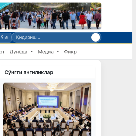
Ўзб
рт
Дунёда
Медиа
Фикр
Сўнгги янгиликлар