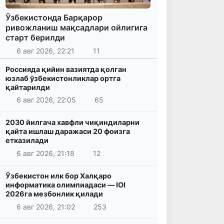
Ўзбекистонда Барқарор
ривожланиш мақсадлари ойлигига
старт берилди
6 авг 2026, 22:21
11
Россияда қийин вазиятда қолган
юзлаб ўзбекистонликлар ортга
қайтарилди
6 авг 2026, 22:05
65
2030 йилгача хавфли чиқиндиларни
қайта ишлаш даражаси 20 фоизга
етказилади
6 авг 2026, 21:18
12
Ўзбекистон илк бор Халқаро
информатика олимпиадаси — IOI
2026га мезбонлик қилади
6 авг 2026, 21:02
253