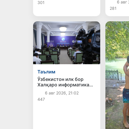
6 авг 
301
қайтар
281
Таълим
Ўзбекистон илк бор
Халқаро информатика
олимпиадаси — IOI
6 авг 2026, 21:02
2026га мезбонлик
447
қилади