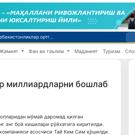
Россияда қийин вазиятда қолган юзлаб ўзбекистонликлар ортга қайтарилди
2030 йилгача хавфли чиқиндиларни қайта ишлаш даражаси 20 фоизга етказилади
Ўзбекистон илк бор Халқаро информатика олимпиадаси — IOI 2026га мезбонлик қилади
Жамият
Фан ва таълим
Маданият
Туризм
Спо
ни қутқариб қолди
Ўзбекистонда Барқарор ривожланиш мақсадлари ойлигига старт берилди
р миллиардларни бошлаб
қопларидан мўмай даромад қилган
г энг бой кишилари рўйхатига киритилди.
 компанияси асосчиси Тай Ким Сим қўшилди.