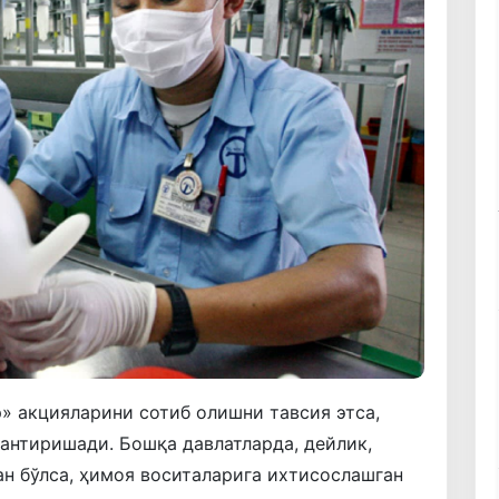
» акцияларини сотиб олишни тавсия этса,
лантиришади. Бошқа давлатларда, дейлик,
н бўлса, ҳимоя воситаларига ихтисослашган