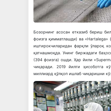
Бозорнинг асосан етказиб бериш бил
фоизга қимматлашди) ва «Hartalega» 
иштирокчиларидан фарқли ўлароқ к
қатнашмоқда. Унинг биржадаги баҳос
(394 фоизга) ошди. Ҳар йили «Super
чиқаради. 2019 йилги ҳисоботга к
миллиард қўлқоп ишлаб чиқаришни кў