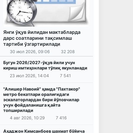
Янги ўқув йилидан мактабларда
дарс соатларини тақсимлаш
тартиби ўзгартирилади
30 июл 2026, 09:06
32 208
Бугун 2026/2027-ўқув йили учун
кириш имтиҳонлари тўлиқ якунланади
23 июл 2026, 14:04
7 541
"Алишер Навоий" ҳамда "Пахтакор"
метро бекатлари оралиғидаги
эскалаторлардан бири йўловчилар
учун фойдаланишга қайта
топширилади
4 авг 2026, 10:29
7 416
Аҳаджон Кимсанбоев шахмат бўйича