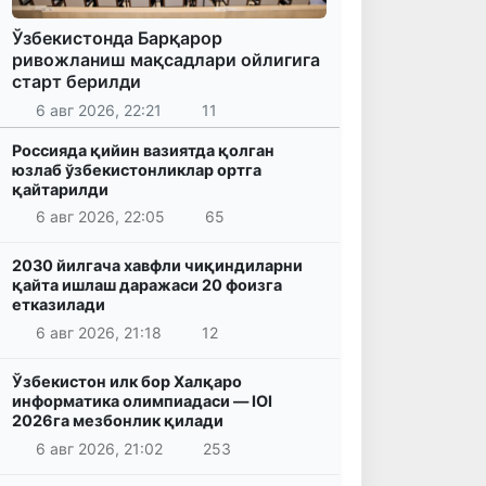
Ўзбекистонда Барқарор
ривожланиш мақсадлари ойлигига
старт берилди
6 авг 2026, 22:21
11
Россияда қийин вазиятда қолган
юзлаб ўзбекистонликлар ортга
қайтарилди
6 авг 2026, 22:05
65
2030 йилгача хавфли чиқиндиларни
қайта ишлаш даражаси 20 фоизга
етказилади
6 авг 2026, 21:18
12
Ўзбекистон илк бор Халқаро
информатика олимпиадаси — IOI
2026га мезбонлик қилади
6 авг 2026, 21:02
253