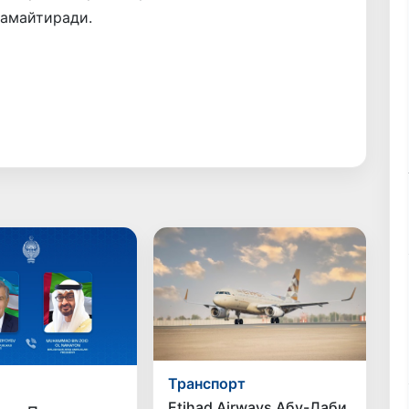
камайтиради.
Транспорт
Etihad Airways Абу-Даби