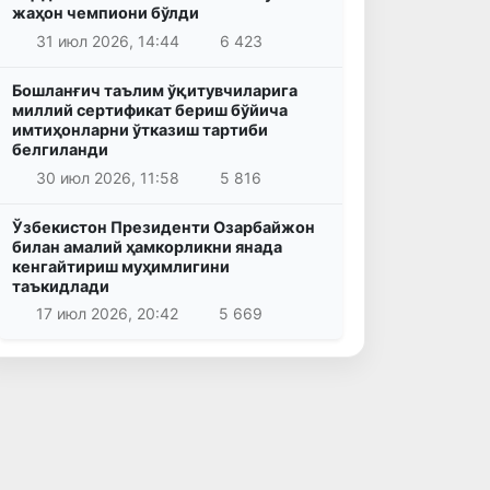
жаҳон чемпиони бўлди
31 июл 2026, 14:44
6 423
Бошланғич таълим ўқитувчиларига
миллий сертификат бериш бўйича
имтиҳонларни ўтказиш тартиби
белгиланди
30 июл 2026, 11:58
5 816
Ўзбекистон Президенти Озарбайжон
билан амалий ҳамкорликни янада
кенгайтириш муҳимлигини
таъкидлади
17 июл 2026, 20:42
5 669