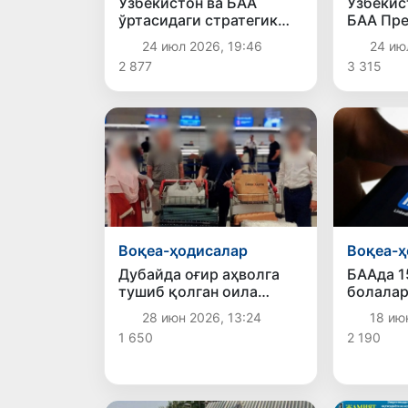
Ўзбекистон ва БАА
Ўзбекис
ўртасидаги стратегик
БАА Пре
шериклик
телефон
24 июл 2026, 19:46
24 ию
муносабатларини янада
қилди
2 877
3 315
мустаҳкамлаш
масалалари муҳокама
қилинди
Воқеа-ҳодисалар
Воқеа-ҳ
Дубайда оғир аҳволга
БААда 1
тушиб қолган оила
болала
Ўзбекистонга
тармоқ
28 июн 2026, 13:24
18 июн
қайтарилди
фойдала
1 650
2 190