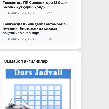
Тошкентда ППХ инспектори 13 ёшли
болани қутқариб қолди
6 авг 2026, 19:26
527
Тошкентда Кичик ҳалқа автомобиль
йўлининг бир қисмида ҳаракат
вақтинча чекланади
6 авг 2026, 19:19
386
Оммабоп янгиликлар