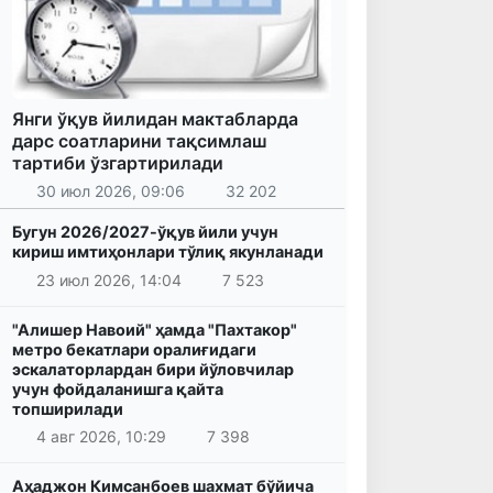
Янги ўқув йилидан мактабларда
дарс соатларини тақсимлаш
тартиби ўзгартирилади
30 июл 2026, 09:06
32 202
Бугун 2026/2027-ўқув йили учун
кириш имтиҳонлари тўлиқ якунланади
23 июл 2026, 14:04
7 523
"Алишер Навоий" ҳамда "Пахтакор"
метро бекатлари оралиғидаги
эскалаторлардан бири йўловчилар
учун фойдаланишга қайта
топширилади
4 авг 2026, 10:29
7 398
Аҳаджон Кимсанбоев шахмат бўйича