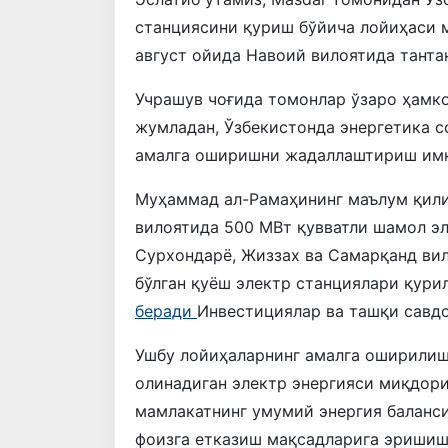
станциясини қуриш бўйича лойиҳаси м
август ойида Навоий вилоятида тант
Учрашув чоғида томонлар ўзаро ҳамко
жумладан, Ўзбекистонда энергетика 
амалга оширишни жадаллаштириш имк
Муҳаммад ал-Рамаҳининг маълум қили
вилоятида 500 МВт қувватли шамол эл
Сурхондарё, Жиззах ва Самарқанд ви
бўлган қуёш электр станциялари қур
беради
Инвестициялар ва ташқи савдо
Ушбу лойиҳаларнинг амалга оширилиш
олинадиган электр энергияси миқдори
мамлакатнинг умумий энергия баланс
фоизга етказиш мақсадларига эришишг