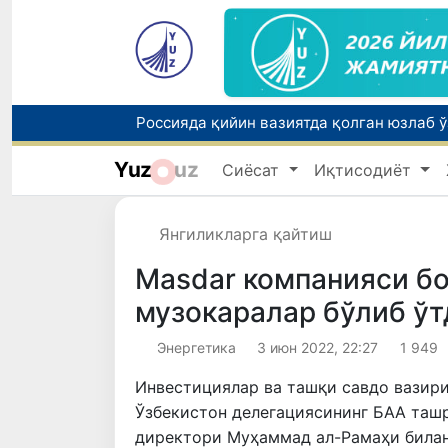
Yuz
uz
Сиёсат
Иқтисодиёт
Тошкентда ППХ инспектори 13 ёшли бола
Янгиликларга қайтиш
Masdar компанияси б
музокаралар бўлиб ўт
Энергетика
3 июн 2022, 22:27
1 949
Инвестициялар ва ташқи савдо вазир
Ўзбекистон делегациясининг БАА таш
директори Муҳаммад ал-Рамаҳи билан