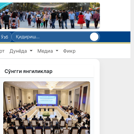
Ўзб
рт
Дунёда
Медиа
Фикр
Сўнгги янгиликлар