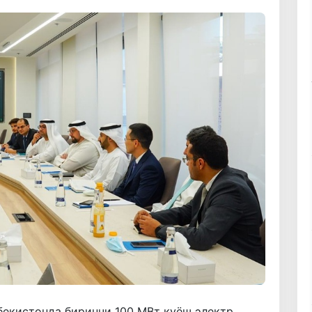
бекистонда биринчи 100 МВт қуёш электр