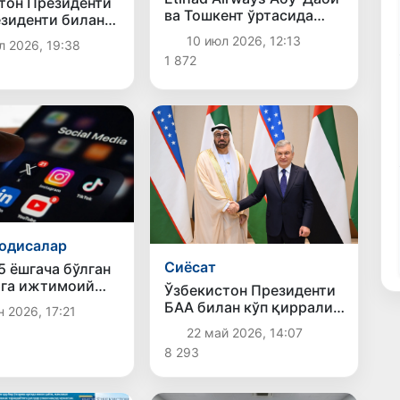
тон Президенти
ва Тошкент ўртасида
зиденти билан
кунлик авиақатновларни
 орқали мулоқот
10 июл 2026, 12:13
л 2026, 19:38
йўлга қўяди
1 872
одисалар
Сиёсат
5 ёшгача бўлган
рга ижтимоий
Ўзбекистон Президенти
лардан
БАА билан кўп қиррали
 2026, 17:21
ниш тақиқланди
ҳамкорликни янада
22 май 2026, 14:07
ривожлантириш
8 293
муҳимлигини
таъкидлади