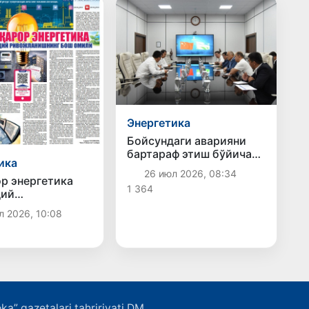
Энергетика
Бойсундаги аварияни
бартараф этиш бўйича
ика
навбатдаги муҳим қадам
26 июл 2026, 08:34
ташланмоқда
р энергетика
1 364
дий
анишнинг бош
л 2026, 10:08
ka” gazetalari tahririyati DM