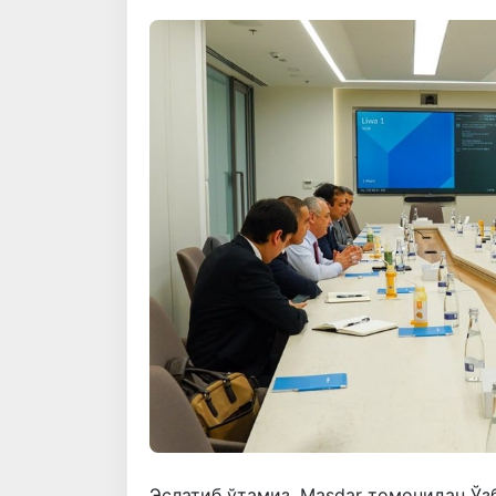
Эслатиб ўтамиз, Masdar томонидан Ўз