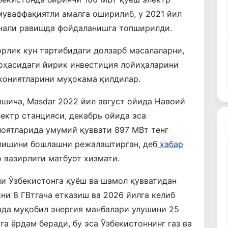
уваффақиятли амалга оширилиб, у 2021 йил
анали равишда фойдаланишга топширилди.
рлик кун тартибидаги долзарб масалаларни,
соҳасидаги йирик инвестиция лойиҳаларини
ониятларини муҳокама қилдилар.
шича, Masdar 2022 йил август ойида Навоий
ектр станцияси, декабрь ойида эса
лоятларида умумий қуввати 897 МВт тенг
илишини бошлашни режалаштирган, деб
хабар
 вазирлиги матбуот хизмати.
и Ўзбекистонга қуёш ва шамол қувватидан
ни 8 ГВтгача етказиш ва 2026 йилга келиб
ида муқобил энергия манбалари улушини 25
а ёрдам беради, бу эса Ўзбекистоннинг газ ва