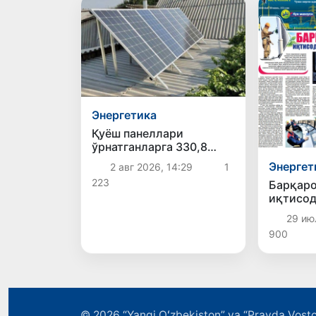
Энергетика
Қуёш панеллари
ўрнатганларга 330,8
млрд сўмдан зиёд
Энергет
2 авг 2026, 14:29
1
субсидия берилган
223
Барқаро
иқтисо
ривожл
29 ию
омили
900
© 2026
“Yangi Oʻzbekiston” va “Pravda Vosto