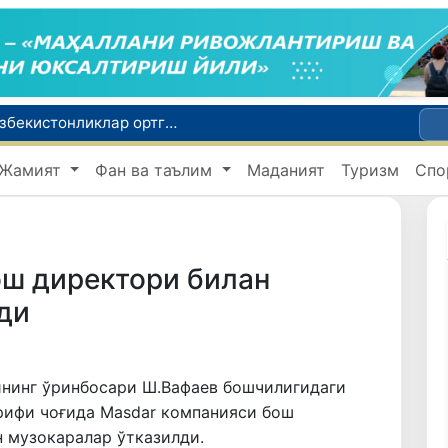
Россияда қийин вазиятда қолган юзлаб ўзбекистонликлар ортга қайтарилди
2030 йилгача хавфли чиқиндиларни қайта ишлаш даражаси 20 фоизга етказилади
Жамият
Фан ва таълим
Маданият
Туризм
Спо
Ўзбекистон илк бор Халқаро информатика олимпиадаси — IOI 2026га мезбонлик қилади
ни қутқариб қолди
Ўзбекистонда Барқарор ривожланиш мақсадлари ойлигига старт берилди
ош директори билан
ди
ининг ўринбосари Ш.Вафаев бошчилигидаги
рифи чоғида Masdar компанияси бош
 музокаралар ўтказилди.