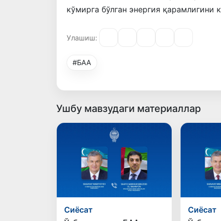
кўмирга бўлган энергия қарамлигини 
Улашиш:
#БАА
Ушбу мавзудаги материаллар
Сиёсат
Сиёсат