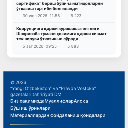
сертификат бериш бўйича имтиҳонларни
ўтказиш тартиби белгиланди
30 июл 2026, 11:58
6 223
Коррупцияга қарши курашиш агентлиги
Шаҳрисабз тумани ҳокимига қарши хизмат
текшируви ўтказишни сўради
5 авг 2026, 09:25
5 883
© 2026
“Yangi Oʻzbekiston” va “Pravda Vostoka”
gazetalari tahririyati DM
Биз ҳақимизда
Муаллифлар
Алоқа
Бўш иш ўринлари
Материаллардан фойдаланиш қоидалари