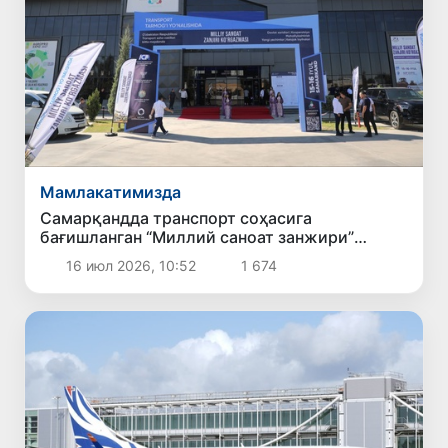
Мамлакатимизда
Самарқандда транспорт соҳасига
бағишланган “Миллий саноат занжири”
кўргазмаси бўлиб ўтмоқда
16 июл 2026, 10:52
1 674