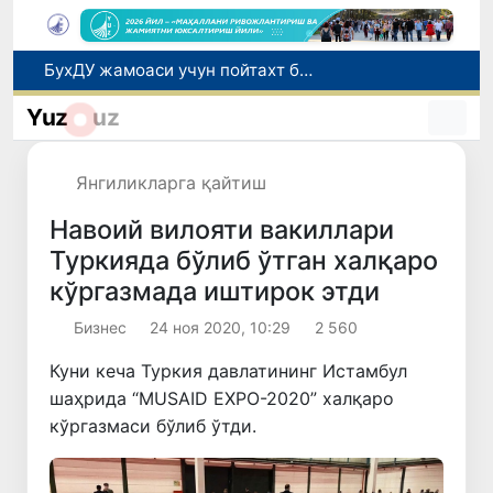
БухДУ жамоаси учун пойтахт бўйлаб маънавий-маърифий саёҳат ташкил этилди
Амударё туманида сафари туризмини ривожлантириш бўйича янги лойиҳа амалга оширилиши режалаштирилмоқда
Yuz
uz
Коррупцияга қарши курашиш агентлиги: 9,3 млрд сўмдан ортиқ давлат харидида қонунбузилиш ҳолатлари аниқланди
Татаристондаги ҳужум оқибатида 7 нафар Ўзбекистон фуқароси ҳалок бўлди
Янгиликларга қайтиш
Хивадаги “Қовун сайли” фестивали жаҳон рекорди билан якунланди
Навоий вилояти вакиллари
Туркияда бўлиб ўтган халқаро
кўргазмада иштирок этди
Бизнес
24 ноя 2020, 10:29
2 560
Куни кеча Туркия давлатининг Истамбул
шаҳрида “MUSAID EXPO-2020” халқаро
кўргазмаси бўлиб ўтди.