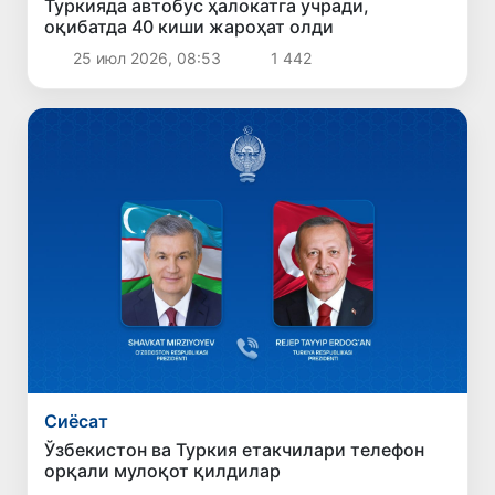
Туркияда автобус ҳалокатга учради,
оқибатда 40 киши жароҳат олди
25 июл 2026, 08:53
1 442
Сиёсат
Ўзбекистон ва Туркия етакчилари телефон
орқали мулоқот қилдилар