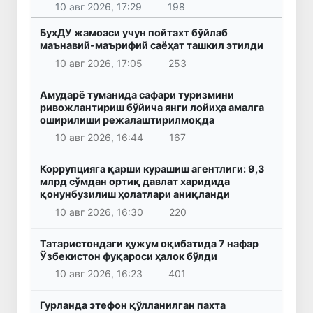
10 авг 2026, 17:29
198
БухДУ жамоаси учун пойтахт бўйлаб
маънавий-маърифий саёҳат ташкил этилди
10 авг 2026, 17:05
253
Амударё туманида сафари туризмини
ривожлантириш бўйича янги лойиҳа амалга
оширилиши режалаштирилмоқда
10 авг 2026, 16:44
167
Коррупцияга қарши курашиш агентлиги: 9,3
млрд сўмдан ортиқ давлат харидида
қонунбузилиш ҳолатлари аниқланди
10 авг 2026, 16:30
220
Татаристондаги ҳужум оқибатида 7 нафар
Ўзбекистон фуқароси ҳалок бўлди
10 авг 2026, 16:23
401
Гурланда этефон қўлланилган пахта