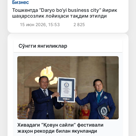
Бизнес
Тошкентда “Daryo bo‘yi business city” йирик
шаҳарсозлик лойиҳаси тақдим этилди
15 июн 2026, 15:53
2 825
Сўнгги янгиликлар
Хивадаги “Қовун сайли” фестивали
жаҳон рекорди билан якунланди