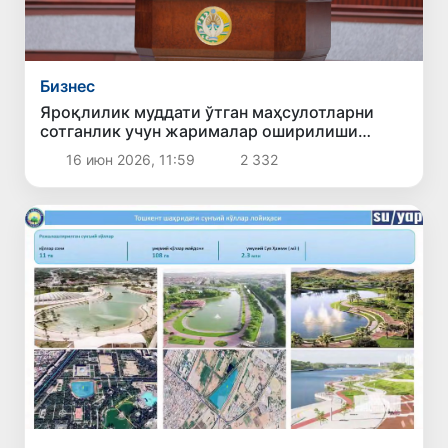
Бизнес
Яроқлилик муддати ўтган маҳсулотларни
сотганлик учун жарималар оширилиши
мумкин
16 июн 2026, 11:59
2 332