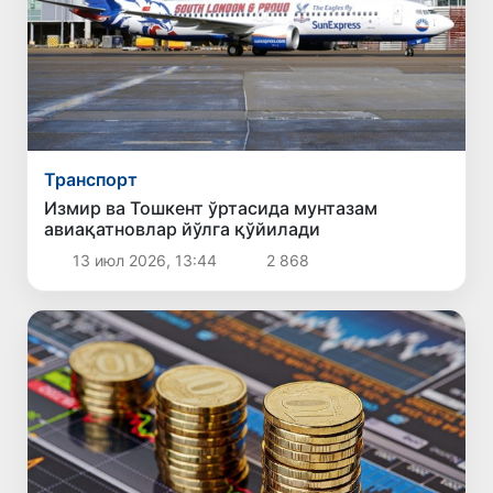
Транспорт
Измир ва Тошкент ўртасида мунтазам
авиақатновлар йўлга қўйилади
13 июл 2026, 13:44
2 868