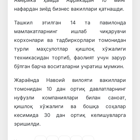
нафардан зиёд бизнес вакиллари қатнашди.
Ташкил этилган 14 та павилонда
мамлакатларнинг ишлаб чиқарувчи
корхонлари ва тадбиркорлари томонидан
турли маҳсулотлар қишлоқ хўжалиги
техникасидан тортиб, фаолият учун зарур
бўлган барча воситаларни учратиш мумкин.
Жараёнда Навоий вилояти вакиллари
томонидан 10 дан ортиқ давлатларнинг
нуфузли компаниялари билан саноат,
қишлоқ хўжалиги ва бошқа соҳалар
кесимида 30 дан ортиқ келишувларга
эришилди.