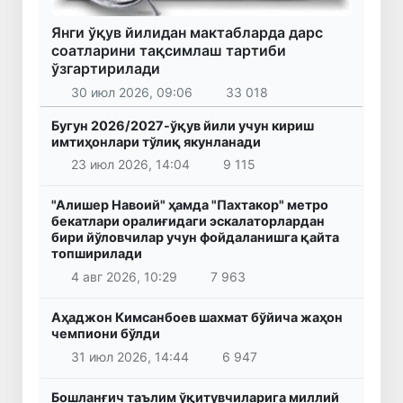
Янги ўқув йилидан мактабларда дарс
соатларини тақсимлаш тартиби
ўзгартирилади
30 июл 2026, 09:06
33 018
Бугун 2026/2027-ўқув йили учун кириш
имтиҳонлари тўлиқ якунланади
23 июл 2026, 14:04
9 115
"Алишер Навоий" ҳамда "Пахтакор" метро
бекатлари оралиғидаги эскалаторлардан
бири йўловчилар учун фойдаланишга қайта
топширилади
4 авг 2026, 10:29
7 963
Аҳаджон Кимсанбоев шахмат бўйича жаҳон
чемпиони бўлди
31 июл 2026, 14:44
6 947
Бошланғич таълим ўқитувчиларига миллий