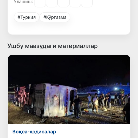
Улашиш:
#Туркия
#Кўргазма
Ушбу мавзудаги материаллар
Воқеа-ҳодисалар