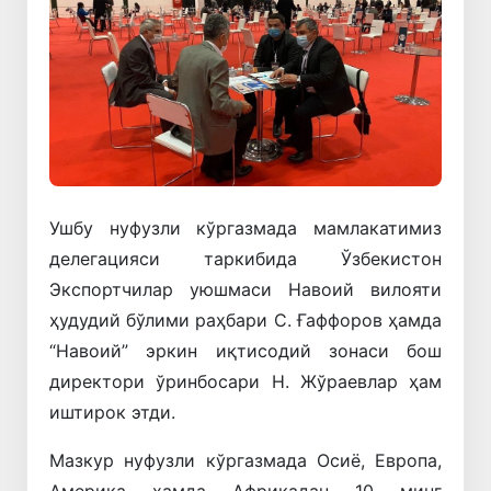
Ушбу нуфузли кўргазмада мамлакатимиз
делегацияси таркибида Ўзбекистон
Экспортчилар уюшмаси Навоий вилояти
ҳудудий бўлими раҳбари С. Ғаффоров ҳамда
“Навоий” эркин иқтисодий зонаси бош
директори ўринбосари Н. Жўраевлар ҳам
иштирок этди.
Мазкур нуфузли кўргазмада Осиё, Европа,
Америка ҳамда Африкадан 10 минг