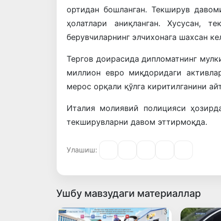
ортидан бошланган. Текширув давом
ҳолатлари аниқланган. Хусусан, т
берувчиларнинг элчихонага шахсан ке
Тергов доирасида дипломатнинг мулки
миллион евро миқдоридаги активла
мерос орқали қўлга киритилганини айт
Италия молиявий полицияси ҳозирд
текширувларни давом эттирмоқда.
Улашиш:
Ушбу мавзудаги материаллар