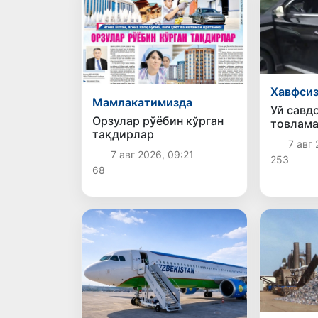
Хавфси
Мамлакатимизда
Уй савд
Орзулар рўёбин кўрган
товлама
тақдирлар
қўйилд
7 авг 
7 авг 2026, 09:21
253
68