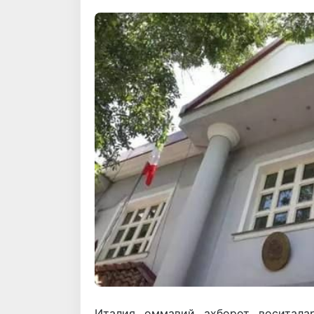
Италия оммавий ахборот воситала