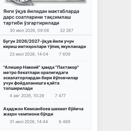
Янги ўқув йилидан мактабларда
дарс соатларини тақсимлаш
тартиби ўзгартирилади
30 июл 2026, 09:06
32 267
Бугун 2026/2027-ўқув йили учун
кириш имтиҳонлари тўлиқ якунланади
23 июл 2026, 14:04
7 609
"Алишер Навоий" ҳамда "Пахтакор"
метро бекатлари оралиғидаги
эскалаторлардан бири йўловчилар
учун фойдаланишга қайта
топширилади
4 авг 2026, 10:29
7 477
Аҳаджон Кимсанбоев шахмат бўйича
жаҳон чемпиони бўлди
31 июл 2026, 14:44
6 489