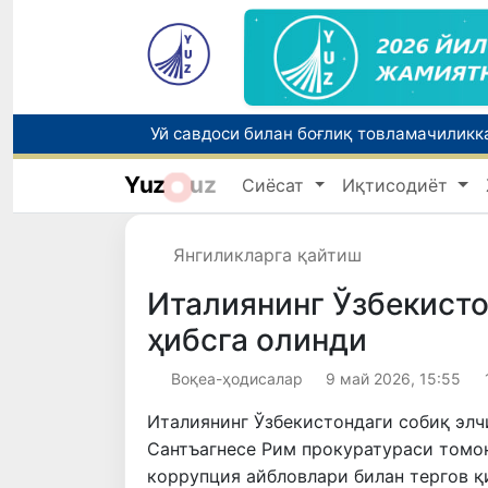
Уй савдоси билан боғлиқ товламачиликк
Yuz
uz
Сиёсат
Иқтисодиёт
Янгиликларга қайтиш
Орзулар рўёбин кўрган тақдирлар
Италиянинг Ўзбекисто
ҳибсга олинди
Воқеа-ҳодисалар
9 май 2026, 15:55
Италиянинг Ўзбекистондаги собиқ элч
Сантъагнесе Рим прокуратураси томо
коррупция айбловлари билан тергов қ