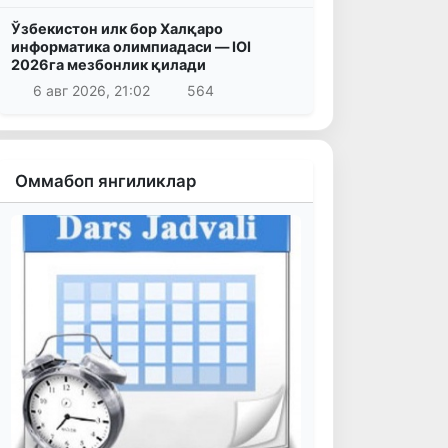
Ўзбекистон илк бор Халқаро
информатика олимпиадаси — IOI
2026га мезбонлик қилади
6 авг 2026, 21:02
564
Оммабоп янгиликлар