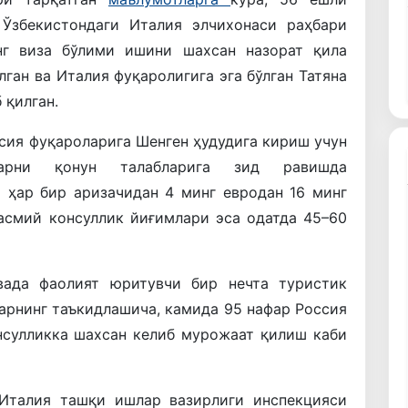
Ўзбекистондаги Италия элчихонаси раҳбари
нг виза бўлими ишини шахсан назорат қила
лган ва Италия фуқаролигига эга бўлган Татяна
 қилган.
ссия фуқароларига Шенген ҳудудига кириш учун
ларни қонун талабларига зид равишда
а ҳар бир аризачидан 4 минг евродан 16 минг
Расмий консуллик йиғимлари эса одатда 45–60
ада фаолият юритувчи бир нечта туристик
ларнинг таъкидлашича, камида 95 нафар Россия
нсулликка шахсан келиб мурожаат қилиш каби
талия ташқи ишлар вазирлиги инспекцияси