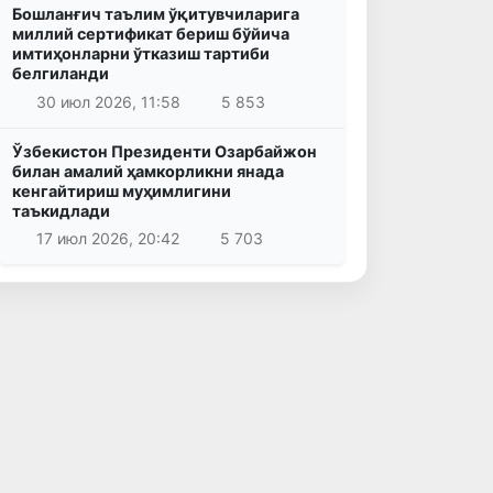
Бошланғич таълим ўқитувчиларига
миллий сертификат бериш бўйича
имтиҳонларни ўтказиш тартиби
белгиланди
30 июл 2026, 11:58
5 853
Ўзбекистон Президенти Озарбайжон
билан амалий ҳамкорликни янада
кенгайтириш муҳимлигини
таъкидлади
17 июл 2026, 20:42
5 703