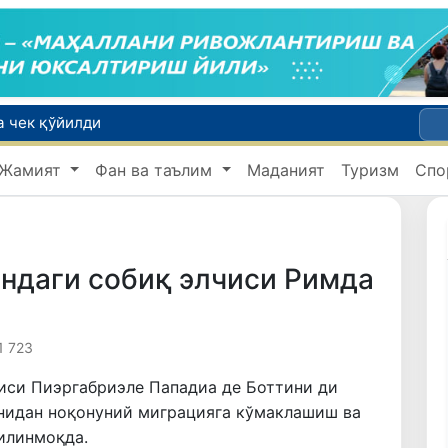
а чек қўйилди
Ўзбекистонда Барқарор ривожланиш мақсадлари ойлигига старт берилди
Жамият
Фан ва таълим
Маданият
Туризм
Спо
Россияда қийин вазиятда қолган юзлаб ўзбекистонликлар ортга қайтарилди
2030 йилгача хавфли чиқиндиларни қайта ишлаш даражаси 20 фоизга етказилади
ндаги собиқ элчиси Римда
1 723
иси Пиэргабриэле Пападиа де Боттини ди
нидан ноқонуний миграцияга кўмаклашиш ва
илинмоқда.