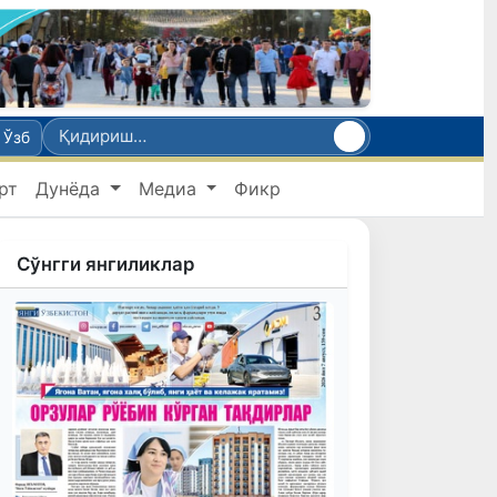
Ўзб
рт
Дунёда
Медиа
Фикр
Сўнгги янгиликлар