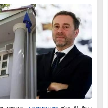
ри тарқатган
маълумотларга
кўра, 56 ёшли