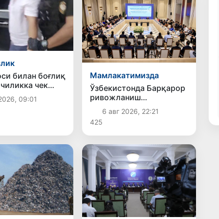
злик
Мамлакатимизда
оси билан боғлиқ
чиликка чек
Ўзбекистонда Барқарор
и
ривожланиш
2026, 09:01
мақсадлари ойлигига
6 авг 2026, 22:21
старт берилди
425