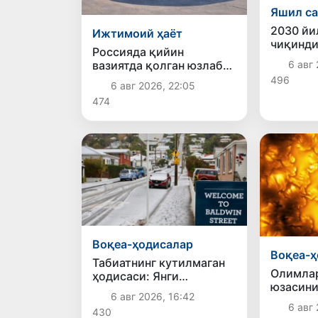
Яшил са
2030 йи
Ижтимоий ҳаёт
чиқинди
Россияда қийин
ишлаш д
вазиятда қолган юзлаб
6 авг 
фоизга 
ўзбекистонликлар ортга
496
6 авг 2026, 22:05
қайтарилди
474
Воқеа-ҳодисалар
Воқеа-ҳ
Табиатнинг кутилмаган
Олимла
ҳодисаси: Янги
юзасини
Зеландияга қалин қор
6 авг 2026, 16:42
тасвирл
ёғди
6 авг 
430
қилишд