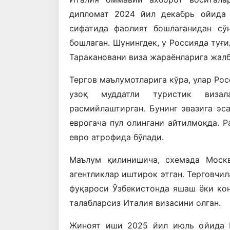
дипломат 2024 йил декабрь ойида 
сифатида фаолият бошлаганидан сў
бошлаган. Шунингдек, у Россияда туғи
Таракановани виза жараёнларига жалб
Тергов маълумотларига кўра, улар Ро
узоқ муддатли туристик виза
расмийлаштирган. Бунинг эвазига эс
еврогача пул олингани айтилмоқда. 
евро атрофида бўлади.
Маълум қилинишича, схемада Москв
агентликлар иштирок этган. Терговчи
фуқароси Ўзбекистонда яшаш ёки ко
талабларсиз Италия визасини олган.
Жиноят иши 2025 йил июль ойида И