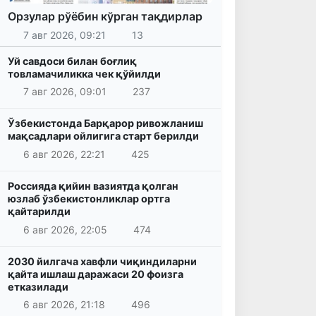
Орзулар рўёбин кўрган тақдирлар
7 авг 2026, 09:21
13
Уй савдоси билан боғлиқ
товламачиликка чек қўйилди
7 авг 2026, 09:01
237
Ўзбекистонда Барқарор ривожланиш
мақсадлари ойлигига старт берилди
6 авг 2026, 22:21
425
Россияда қийин вазиятда қолган
юзлаб ўзбекистонликлар ортга
қайтарилди
6 авг 2026, 22:05
474
2030 йилгача хавфли чиқиндиларни
қайта ишлаш даражаси 20 фоизга
етказилади
6 авг 2026, 21:18
496