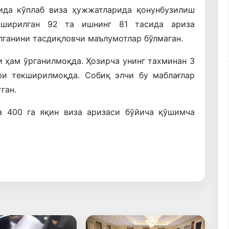
ида кўплаб виза ҳужжатларида қонунбузилиш
екширилган 92 та ишнинг 81 тасида ариза
лганини тасдиқловчи маълумотлар бўлмаган.
 ҳам ўрганилмоқда. Ҳозирча унинг тахминан 3
ри текширилмоқда. Собиқ элчи бу маблағлар
ган.
а 400 га яқин виза аризаси бўйича қўшимча