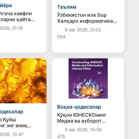
йёра
Таълим
лгача хавфли
Ўзбекистон илк бор
ларни қайта
Халқаро информатика
аражаси 20
олимпиадаси — IOI
2026, 21:18
6 авг 2026, 21:02
етказилади
2026га мезбонлик
564
қилади
Воқеа-ҳодисалар
одисалар
Қўқон ЮНЕСКОнинг
р Қуёш
Медиа ва ахборот
нг энг аниқ
саводхонлиги бўйича
6 авг 2026, 15:30
арини эълон
Глобал альянсига
2026, 15:47
475
и
қўшилди