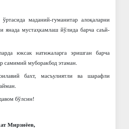
 ўртасида маданий-гуманитар алоқаларни
и янада мустаҳкамлаш йўлида барча саъй-
ларда юксак натижаларга эришган барча
ор самимий муборакбод этаман.
 оилавий бахт, масъулиятли ва шарафли
айман.
давом бўлсин!
ат Мирзиёев,