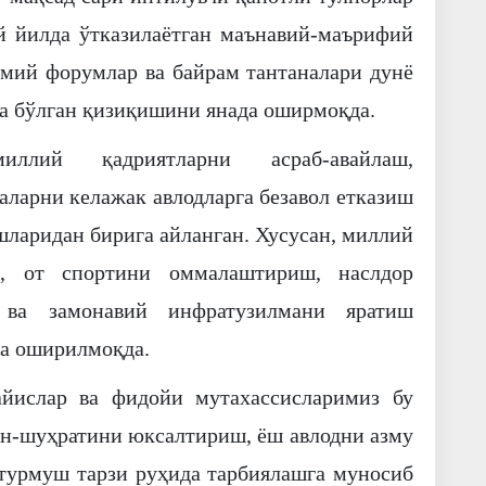
й йилда ўтказилаётган маънавий-маърифий
лмий форумлар ва байрам тантаналари дунё
га бўлган қизиқишини янада оширмоқда.
лий қадриятларни асраб-авайлаш,
аларни келажак авлодларга безавол етказиш
шларидан бирига айланган. Хусусан, миллий
ш, от спортини оммалаштириш, наслдор
ш ва замонавий инфратузилмани яратиш
га оширилмоқда.
айислар ва фидойи мутахассисларимиз бу
н-шуҳратини юксалтириш, ёш авлодни азму
 турмуш тарзи руҳида тарбиялашга муносиб