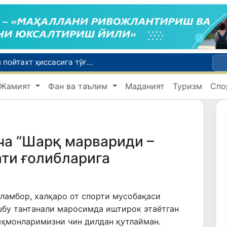
Бозор хизматларининг 40 фоиздан ортиғи пойтахт ҳиссасига тўғри келмоқда
Адолат, холислик, ростлик ва ҳалоллик муҳитини яратишга қаратилган янги қонун тафсилоти
Жамият
Фан ва таълим
Маданият
Туризм
Спо
Хорватияда юк ва йўловчи поездларининг тўқнашиб кетиши оқибатида 24 киши жабрланди
ча “Шарқ марвариди –
ти ғолибларига
аламбор, халқаро от спорти мусобақаси
шбу тантанали маросимда иштирок этаётган
ҳмонларимизни чин дилдан қутлайман.