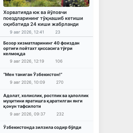
Хорватияда юк ва йўловчи
поездларининг тўқнашиб кетиши
оқибатида 24 киши жабрланди
9 авг 2026, 12:41
23
Бозор хизматларининг 40 фоиздан
ортиғи пойтахт ҳиссасига тўғри
келмоқда
9 авг 2026, 12:19
106
“Мен таниган Ўзбекистон!”
9 авг 2026, 10:09
270
Адолат, холислик, ростлик ва ҳалоллик
муҳитини яратишга қаратилган янги
қонун тафсилоти
9 авг 2026, 09:37
232
Ўзбекистонда зилзила содир бўлди