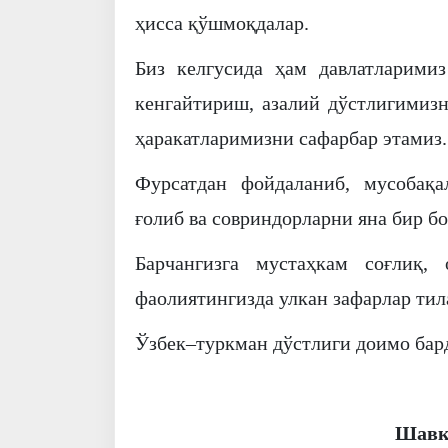
ҳисса қўшмоқдалар.
Биз келгусида ҳам давлатларимиз
кенгайтириш, азалий дўстлигимизн
ҳаракатларимизни сафарбар этамиз.
Фурсатдан фойдаланиб, мусобақа
ғолиб ва совриндорларни яна бир б
Барчангизга мустаҳкам соғлиқ,
фаолиятингизда улкан зафарлар тил
Ўзбек–туркман дўстлиги доимо бар
Шавк