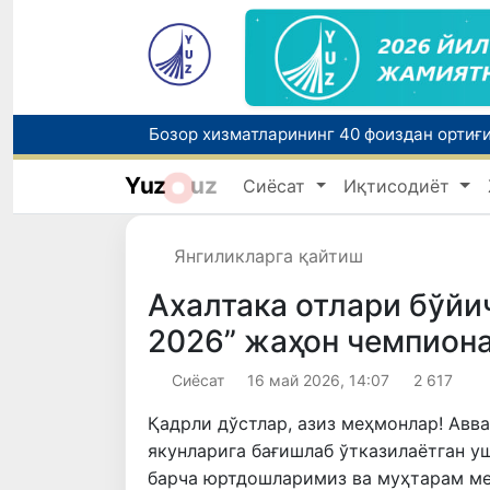
“Мен таниган Ўзбекистон!”
Yuz
uz
Сиёсат
Иқтисодиёт
Ўзбекистонда зилзила содир бўлди
Янгиликларга қайтиш
Ахалтака отлари бўйи
2026” жаҳон чемпиона
Сиёсат
16 май 2026, 14:07
2 617
Қадрли дўстлар, азиз меҳмонлар! Авв
якунларига бағишлаб ўтказилаётган у
барча юртдошларимиз ва муҳтарам ме