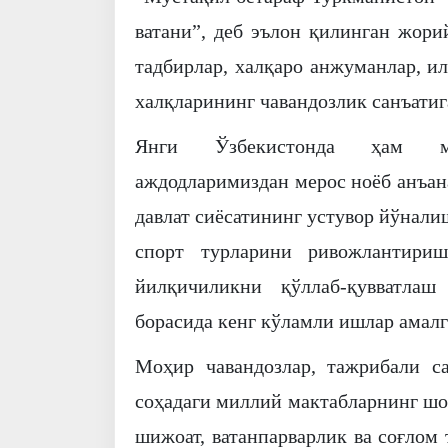
ватани”, деб эълон қилинган жори
тадбирлар, халқаро анжуманлар, и
халқларининг чавандозлик санъати
Янги Ўзбекистонда ҳам мил
аждодларимиздан мерос ноёб анъан
давлат сиёсатининг устувор йўнали
спорт турларини ривожлантири
йилқичиликни қўллаб-қувватла
борасида кенг кўламли ишлар амал
Моҳир чавандозлар, тажрибали с
соҳадаги миллий мактабларнинг шо
шижоат, ватанпарварлик ва соғлом