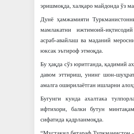
эришмоқда, халқаро майдонда ўз м
Дунё ҳамжамияти Туркманистоннин
мамлакатни ижтимоий-иқтисоди
асраб-авайлаш ва маданий меросн
юксак эътироф этмоқда.
Бу ҳақда сўз юритганда, қадимий 
давом эттириш, унинг шон-шуҳрат
амалга оширилаётган ишларни алоҳ
Бугунги кунда ахалтака тулпор
ифтихори, балки бутун минтақа
сифатида қадрланмоқда.
“Мустақил бетараф Туркманистон –