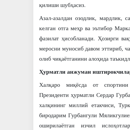
қилиши шубҳасиз.
Азал-азалдан озодлик, мардлик, с
келган отга меҳр ва эътибор Марк
фазилат ҳисобланади. Ҳозирги ва
меросни муносиб давом эттириб, ч
олиб чиқаётганини алоҳида таъкид
Ҳурматли анжуман иштирокчила
Халқаро миқёсда от спортини
Президенти ҳурматли Сердар Гурб
халқининг миллий етакчиси, Тур
биродарим Гурбангули Мяликгулие
оширилаётган изчил ислоҳотл