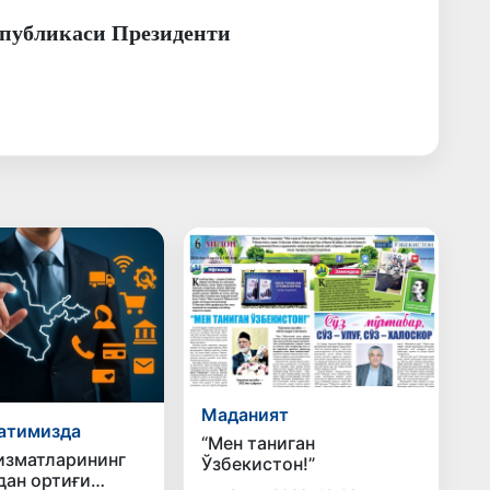
спубликаси Президенти
Маданият
атимизда
“Мен таниган
изматларининг
Ўзбекистон!”
дан ортиғи