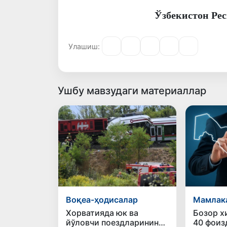
Ўзбекистон Ре
Улашиш:
Ушбу мавзудаги материаллар
Воқеа-ҳодисалар
Мамлак
Хорватияда юк ва
Бозор х
йўловчи поездларининг
40 фоиз