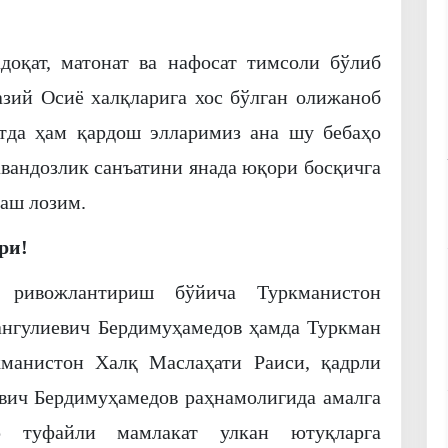
адоқат, матонат ва нафосат тимсоли бўлиб
азий Осиё халқларига хос бўлган олижаноб
қтда ҳам қардош элларимиз ана шу бебаҳо
авандозлик санъатини янада юқори босқичга
лаш лозим.
ри!
 ривожлантириш бўйича Туркманистон
ангулиевич Бердимуҳамедов ҳамда Туркман
кманистон Халқ Маслаҳати Раиси, қадрли
вич Бердимуҳамедов раҳнамолигида амалга
ар туфайли мамлакат улкан ютуқларга