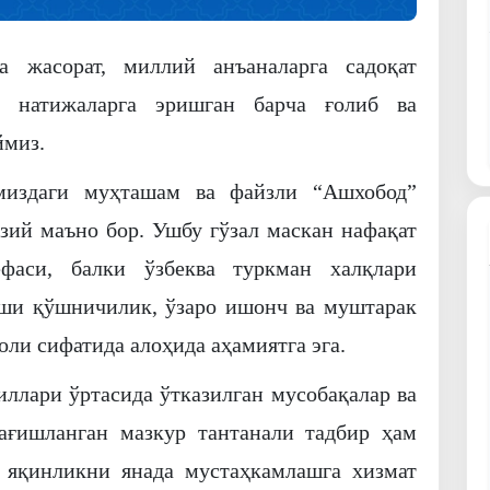
а жасорат, миллий анъаналарга садоқат
н натижаларга эришган барча ғолиб ва
ймиз.
миздаги муҳташам ва файзли “Ашхобод”
мзий маъно бор. Ушбу гўзал маскан нафақат
фаси, балки ўзбеква туркман халқлари
хши қўшничилик, ўзаро ишонч ва муштарак
ли сифатида алоҳида аҳамиятга эга.
ллари ўртасида ўтказилган мусобақалар ва
ағишланган мазкур тантанали тадбир ҳам
 яқинликни янада мустаҳкамлашга хизмат