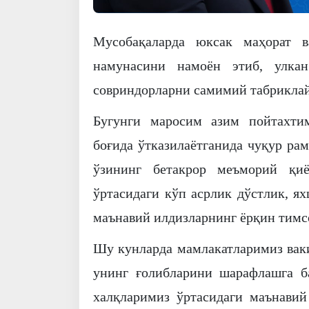
Мусобақаларда юксак маҳорат в
намунасини намоён этиб, улка
совриндорларни самимий табрикла
Бугунги маросим азим пойтахти
боғида ўтказилаётганида чуқур ра
ўзининг бетакрор меъморий қиё
ўртасидаги кўп асрлик дўстлик, я
маънавий илдизларнинг ёрқин тимсо
Шу кунларда мамлакатларимиз ваки
унинг ғолибларини шарафлашга б
халқларимиз ўртасидаги маънавий