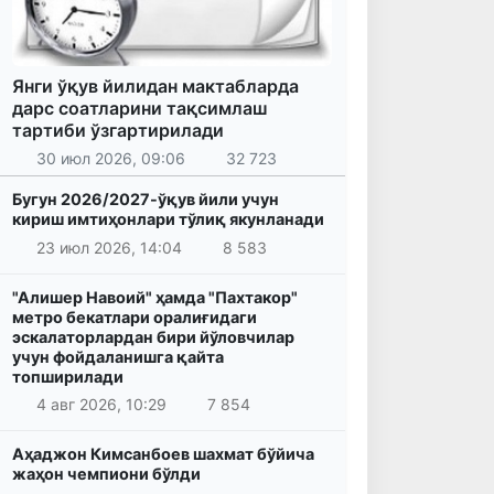
Янги ўқув йилидан мактабларда
дарс соатларини тақсимлаш
тартиби ўзгартирилади
30 июл 2026, 09:06
32 723
Бугун 2026/2027-ўқув йили учун
кириш имтиҳонлари тўлиқ якунланади
23 июл 2026, 14:04
8 583
"Алишер Навоий" ҳамда "Пахтакор"
метро бекатлари оралиғидаги
эскалаторлардан бири йўловчилар
учун фойдаланишга қайта
топширилади
4 авг 2026, 10:29
7 854
Аҳаджон Кимсанбоев шахмат бўйича
жаҳон чемпиони бўлди