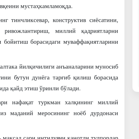
авқеини мустаҳкамламоқда.
г тинчликсевар, конструктив сиёсатини,
й ривожлантириш, миллий қадриятларни
и бойитиш борасидаги муваффақиятларини
ахалтака йилқичилиги анъаналарини муносиб
ини бутун дунёга тарғиб қилиш борасида
ида қайд этиш ўринли бўлади.
лари нафақат туркман халқининг миллий
миз маданий меросининг ноёб дурдонаси
 мақсад сари интилувчи қанотли тулпорлар