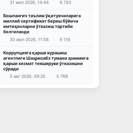
31 июл 2026, 14:44
6 793
Бошланғич таълим ўқитувчиларига
миллий сертификат бериш бўйича
имтиҳонларни ўтказиш тартиби
белгиланди
30 июл 2026, 11:58
6 116
Коррупцияга қарши курашиш
агентлиги Шаҳрисабз тумани ҳокимига
қарши хизмат текшируви ўтказишни
сўради
5 авг 2026, 09:25
5 768