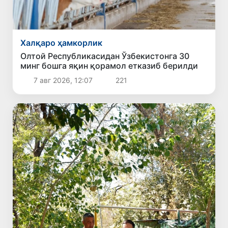
Халқаро ҳамкорлик
Олтой Республикасидан Ўзбекистонга 30
минг бошга яқин қорамол етказиб берилди
7 авг 2026, 12:07
221