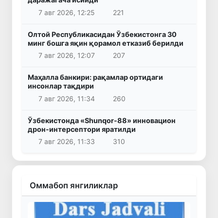
7 авг 2026, 12:25
221
Олтой Республикасидан Ўзбекистонга 30
минг бошга яқин қорамол етказиб берилди
7 авг 2026, 12:07
207
Маҳалла банкири: рақамлар ортидаги
инсонлар тақдири
7 авг 2026, 11:34
260
Ўзбекистонда «Shunqor-88» инновацион
дрон-интерсептори яратилди
7 авг 2026, 11:33
310
Оммабоп янгиликлар