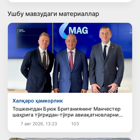
Ушбу мавзудаги материаллар
Халқаро ҳамкорлик
Тошкентдан Буюк Британиянинг Манчестер
шаҳрига тўғридан-тўғри авиақатновларни
йўлга қўйиш масаласи кўриб чиқилмоқда
7 авг 2026, 13:23
103