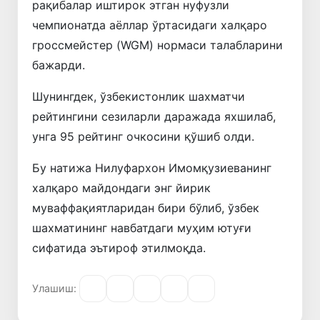
рақибалар иштирок этган нуфузли
чемпионатда аёллар ўртасидаги халқаро
гроссмейстер (WGM) нормаси талабларини
бажарди.
Шунингдек, ўзбекистонлик шахматчи
рейтингини сезиларли даражада яхшилаб,
унга 95 рейтинг очкосини қўшиб олди.
Бу натижа Нилуфархон Имомқузиеванинг
халқаро майдондаги энг йирик
муваффақиятларидан бири бўлиб, ўзбек
шахматининг навбатдаги муҳим ютуғи
сифатида эътироф этилмоқда.
Улашиш: