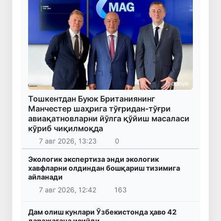
Тошкентдан Буюк Британиянинг
Манчестер шаҳрига тўғридан-тўғри
авиақатновларни йўлга қўйиш масаласи
кўриб чиқилмоқда
7 авг 2026, 13:23
0
Экологик экспертиза энди экологик
хавфларни олдиндан бошқариш тизимига
айланади
7 авг 2026, 12:42
163
Дам олиш кунлари Ўзбекистонда ҳаво 42
даражагача исийди