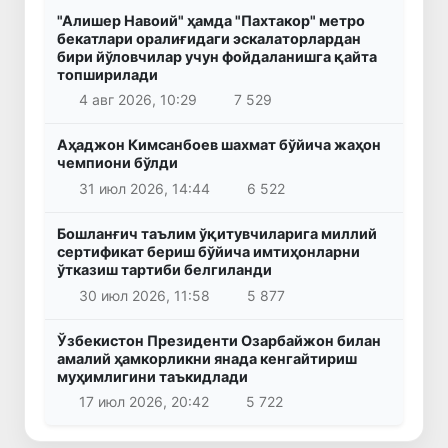
"Алишер Навоий" ҳамда "Пахтакор" метро
бекатлари оралиғидаги эскалаторлардан
бири йўловчилар учун фойдаланишга қайта
топширилади
4 авг 2026, 10:29
7 529
Аҳаджон Кимсанбоев шахмат бўйича жаҳон
чемпиони бўлди
31 июл 2026, 14:44
6 522
Бошланғич таълим ўқитувчиларига миллий
сертификат бериш бўйича имтиҳонларни
ўтказиш тартиби белгиланди
30 июл 2026, 11:58
5 877
Ўзбекистон Президенти Озарбайжон билан
амалий ҳамкорликни янада кенгайтириш
муҳимлигини таъкидлади
17 июл 2026, 20:42
5 722