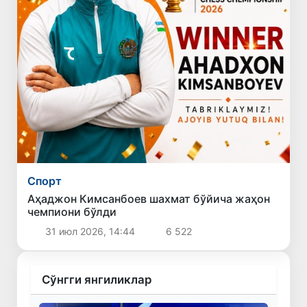
Спорт
Аҳаджон Кимсанбоев шахмат бўйича жаҳон
чемпиони бўлди
31 июл 2026, 14:44
6 522
Сўнгги янгиликлар