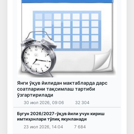
Янги ўқув йилидан мактабларда дарс
соатларини тақсимлаш тартиби
ўзгартирилади
30 июл 2026, 09:06
32 304
Бугун 2026/2027-ўқув йили учун кириш
имтиҳонлари тўлиқ якунланади
23 июл 2026, 14:04
7 684