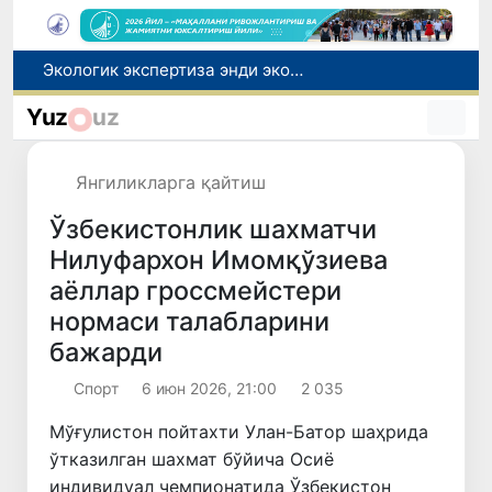
Дам олиш кунлари Ўзбекистонда ҳаво 42 даражагача исийди
Олтой Республикасидан Ўзбекистонга 30 минг бошга яқин қорамол етказиб берилди
Yuz
uz
Маҳалла банкири: рақамлар ортидаги инсонлар тақдири
Тошкентдан Буюк Британиянинг Манчестер шаҳрига тўғридан-тўғри авиақатновларни йўлга қўйиш масаласи кўриб чиқилмоқда
Янгиликларга қайтиш
Экологик экспертиза энди экологик хавфларни олдиндан бошқариш тизимига айланади
Ўзбекистонлик шахматчи
Нилуфархон Имомқўзиева
аёллар гроссмейстери
нормаси талабларини
бажарди
Спорт
6 июн 2026, 21:00
2 035
Мўғулистон пойтахти Улан-Батор шаҳрида
ўтказилган шахмат бўйича Осиё
индивидуал чемпионатида Ўзбекистон