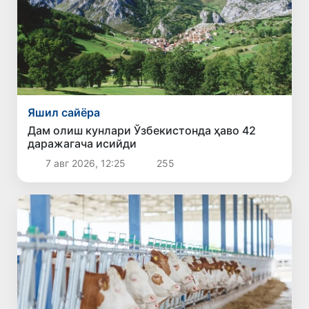
Яшил сайёра
Дам олиш кунлари Ўзбекистонда ҳаво 42
даражагача исийди
7 авг 2026, 12:25
255