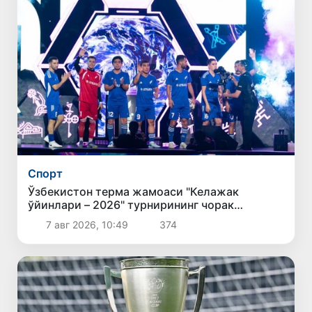
Спорт
Ўзбекистон терма жамоаси "Келажак
ўйинлари – 2026" турнирининг чорак
финалига йўл олди
7 авг 2026, 10:49
374