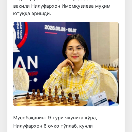
вакили Нилуфархон Имомқузиева муҳим
ютуққа эришди.
Мусобақанинг 9 тури якунига кўра,
Нилуфархон 6 очко тўплаб, кучли