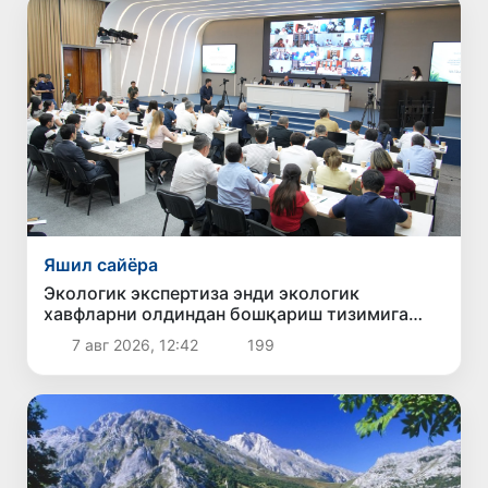
Яшил сайёра
Экологик экспертиза энди экологик
хавфларни олдиндан бошқариш тизимига
айланади
7 авг 2026, 12:42
199