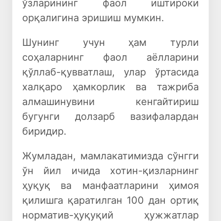
ўзларининг фаол иштироки
орқалигина эришиш мумкин.
Шунинг учун ҳам турли
соҳаларнинг фаол аёлларини
қўллаб-қувватлаш, улар ўртасида
халқаро ҳамкорлик ва тажриба
алмашинувини кенгайтириш
бугунги долзарб вазифалардан
биридир.
Жумладан, мамлакатимизда сўнгги
ўн йил ичида хотин-қизларнинг
ҳуқуқ ва манфаатларини ҳимоя
қилишга қаратилган 100 дан ортиқ
норматив-ҳуқуқий ҳужжатлар