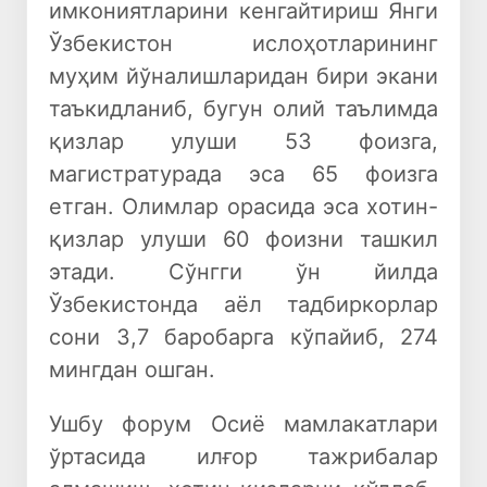
имкониятларини кенгайтириш Янги
Ўзбекистон ислоҳотларининг
муҳим йўналишларидан бири экани
таъкидланиб, бугун олий таълимда
қизлар улуши 53 фоизга,
магистратурада эса 65 фоизга
етган. Олимлар орасида эса хотин-
қизлар улуши 60 фоизни ташкил
этади. Сўнгги ўн йилда
Ўзбекистонда аёл тадбиркорлар
сони 3,7 баробарга кўпайиб, 274
мингдан ошган.
Ушбу форум Осиё мамлакатлари
ўртасида илғор тажрибалар