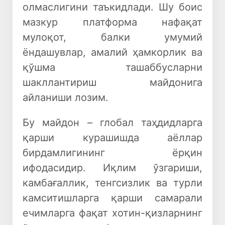
олмаслигини таъкидлади. Шу боис
мазкур платформа нафақат
мулоқот, балки умумий
ёндашувлар, амалий ҳамкорлик ва
қўшма ташаббусларни
шакллантириш майдонига
айланиши лозим.
Бу майдон – глобал таҳдидларга
қарши курашишда аёллар
бирдамлигининг ёрқин
ифодасидир. Иқлим ўзгариши,
камбағаллик, тенгсизлик ва турли
камситишларга қарши самарали
ечимларга фақат хотин-қизларнинг