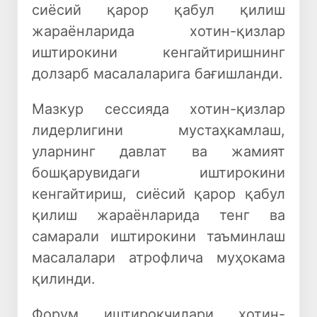
сиёсий қарор қабул қилиш
жараёнларида хотин-қизлар
иштирокини кенгайтиришнинг
долзарб масалаларига бағишланди.
Мазкур сессияда хотин-қизлар
лидерлигини мустаҳкамлаш,
уларнинг давлат ва жамият
бошқарувидаги иштирокини
кенгайтириш, сиёсий қарор қабул
қилиш жараёнларида тенг ва
самарали иштирокини таъминлаш
масалалари атрофлича муҳокама
қилинди.
Форум иштирокчилари хотин-