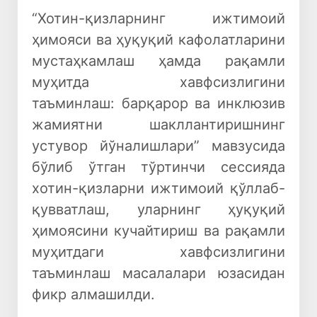
“Хотин-қизларнинг ижтимоий
ҳимояси ва ҳуқуқий кафолатларини
мустаҳкамлаш ҳамда рақамли
муҳитда хавфсизлигини
таъминлаш: барқарор ва инклюзив
жамиятни шакллантиришнинг
устувор йўналишлари” мавзусида
бўлиб ўтган тўртинчи сессияда
хотин-қизларни ижтимоий қўллаб-
қувватлаш, уларнинг ҳуқуқий
ҳимоясини кучайтириш ва рақамли
муҳитдаги хавфсизлигини
таъминлаш масалалари юзасидан
фикр алмашилди.