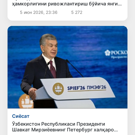
ҳамкорлигини ривожлантириш бўйича янги
таклифларни илгари сурди
5 июн 2026, 23:36
5 272
Сиёсат
Ўзбекистон Республикаси Президенти
Шавкат Мирзиёевнинг Петербург халқаро