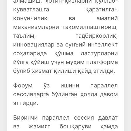
алмашиш, хотин-қизларни қўллаб-
қувватлашга қаратилган
қонунчилик ва амалий
механизмларни такомиллаштириш,
таълим, тадбиркорлик,
инновациялар ва сунъий интеллект
соҳаларида қўшма дастурларни
йўлга қўйиш учун муҳим платформа
бўлиб хизмат қилиши қайд этилди.
Форум ўз ишини параллел
сессияларга бўлинган ҳолда давом
эттирди.
Биринчи параллел сессия давлат
ва жамият бошқаруви ҳамда