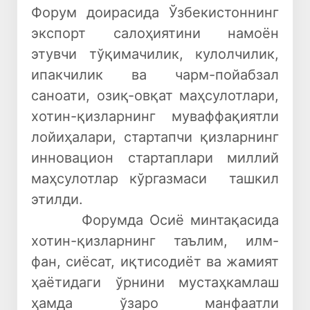
Форум доирасида Ўзбекистоннинг
экспорт салоҳиятини намоён
этувчи тўқимачилик, кулолчилик,
ипакчилик ва чарм-пойабзал
саноати, озиқ-овқат маҳсулотлари,
хотин-қизларнинг муваффақиятли
лойиҳалари, стартапчи қизларнинг
инновацион стартаплари миллий
маҳсулотлар кўргазмаси ташкил
этилди.
Форумда Осиё минтақасида
хотин-қизларнинг таълим, илм-
фан, сиёсат, иқтисодиёт ва жамият
ҳаётидаги ўрнини мустаҳкамлаш
ҳамда ўзаро манфаатли