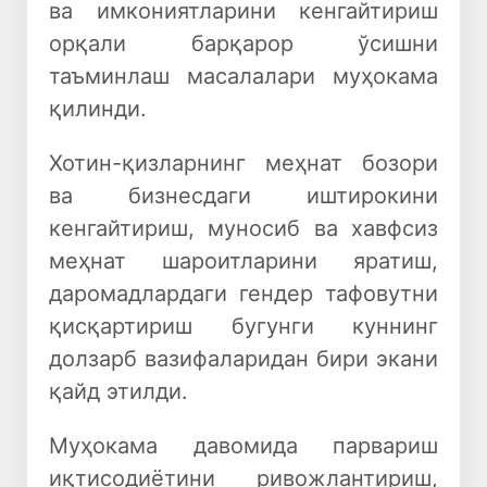
ва имкониятларини кенгайтириш
орқали барқарор ўсишни
таъминлаш масалалари муҳокама
қилинди.
Хотин-қизларнинг меҳнат бозори
ва бизнесдаги иштирокини
кенгайтириш, муносиб ва хавфсиз
меҳнат шароитларини яратиш,
даромадлардаги гендер тафовутни
қисқартириш бугунги куннинг
долзарб вазифаларидан бири экани
қайд этилди.
Муҳокама давомида парвариш
иқтисодиётини ривожлантириш,