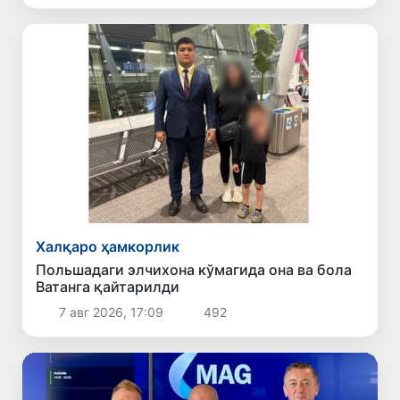
Халқаро ҳамкорлик
Польшадаги элчихона кўмагида она ва бола
Ватанга қайтарилди
7 авг 2026, 17:09
492