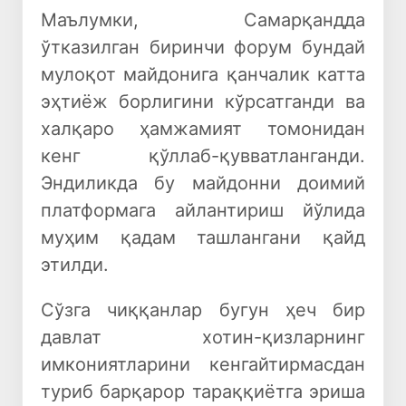
Маълумки, Самарқандда
ўтказилган биринчи форум бундай
мулоқот майдонига қанчалик катта
эҳтиёж борлигини кўрсатганди ва
халқаро ҳамжамият томонидан
кенг қўллаб-қувватланганди.
Эндиликда бу майдонни доимий
платформага айлантириш йўлида
муҳим қадам ташлангани қайд
этилди.
Сўзга чиққанлар бугун ҳеч бир
давлат хотин-қизларнинг
имкониятларини кенгайтирмасдан
туриб барқарор тараққиётга эриша