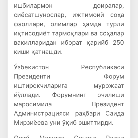
ишбилармон доиралар,
сиёсатшунослар, ижтимоий соҳа
фаоллари, олимлар ҳамда турли
иқтисодиёт тармоқлари ва соҳалар
вакилларидан иборат қарийб 250
киши қатнашди.
Ўзбекистон Республикаси
Президенти Форум
иштирокчиларига мурожаат
йўллади. Форумнинг очилиши
маросимида Президент
Администрацияси раҳбари Саида
Мирзиёева уни ўқиб эшиттирди.