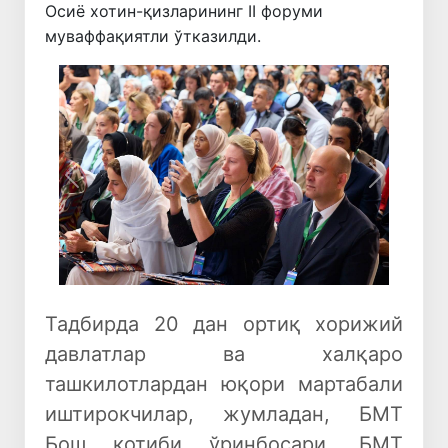
Осиё хотин-қизларининг II форуми
муваффақиятли ўтказилди.
Олдинги
Кейинги
Тадбирда 20 дан ортиқ хорижий
давлатлар ва халқаро
ташкилотлардан юқори мартабали
иштирокчилар, жумладан, БМТ
Бош котиби ўринбосари, БМТ