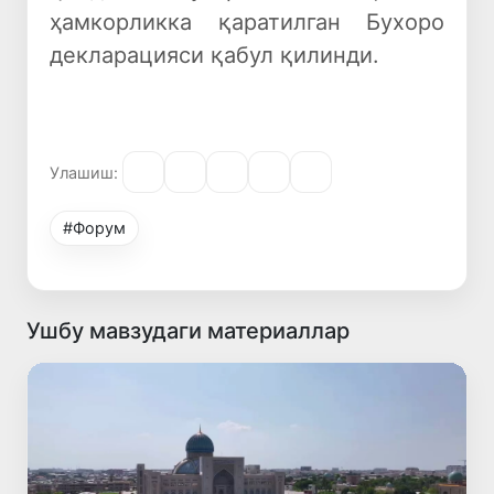
ҳамкорликка қаратилган Бухоро
декларацияси қабул қилинди.
Улашиш:
#Форум
Ушбу мавзудаги материаллар