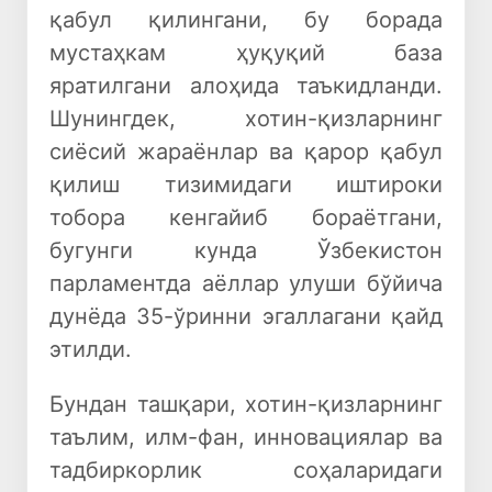
қабул қилингани, бу борада
мустаҳкам ҳуқуқий база
яратилгани алоҳида таъкидланди.
Шунингдек, хотин-қизларнинг
сиёсий жараёнлар ва қарор қабул
қилиш тизимидаги иштироки
тобора кенгайиб бораётгани,
бугунги кунда Ўзбекистон
парламентда аёллар улуши бўйича
дунёда 35-ўринни эгаллагани қайд
этилди.
Бундан ташқари, хотин-қизларнинг
таълим, илм-фан, инновациялар ва
тадбиркорлик соҳаларидаги