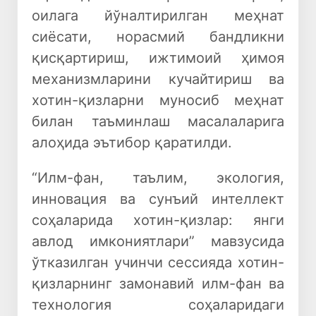
оилага йўналтирилган меҳнат
сиёсати, норасмий бандликни
қисқартириш, ижтимоий ҳимоя
механизмларини кучайтириш ва
хотин-қизларни муносиб меҳнат
билан таъминлаш масалаларига
алоҳида эътибор қаратилди.
“Илм-фан, таълим, экология,
инновация ва сунъий интеллект
соҳаларида хотин-қизлар: янги
авлод имкониятлари” мавзусида
ўтказилган учинчи сессияда хотин-
қизларнинг замонавий илм-фан ва
технология соҳаларидаги