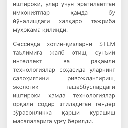
иштироки, улар учун яратилаётган
имкониятлар ҳамда бу
йўналишдаги халқаро тажриба
муҳокама қилинди.
Сессияда хотин-қизларни STEM
таълимига жалб этиш, сунъий
интеллект ва рақамли
технологиялар соҳасида уларнинг
салоҳиятини ривожлантириш,
экологик ташаббуслардаги
иштироки ҳамда технологиялар
орқали содир этиладиган гендер
зўравонликка қарши курашиш
масалаларига урғу берилди.