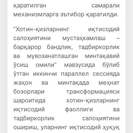
қаратилган самарали
механизмларга эътибор қаратилди.
“Хотин-қизларнинг иқтисодий
салоҳиятини мустаҳкамлаш –
барқарор бандлик, тадбиркорлик
ва мувозанатлашган минтақавий
ўсиш омили” мавзусида бўлиб
ўтган иккинчи параллел сессияда
жаҳон ва минтақада меҳнат
бозорлари трансформацияси
шароитида хотин-қизларнинг
иқтисодий фаоллиги ва
тадбиркорлик салоҳиятини
ошириш, уларнинг иқтисодий ҳуқуқ