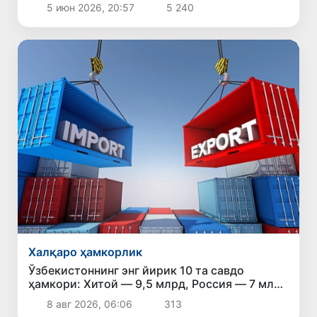
иқтисодий форумидаги нутқи
5 июн 2026, 20:57
5 240
Халқаро ҳамкорлик
Ўзбекистоннинг энг йирик 10 та савдо
ҳамкори: Хитой — 9,5 млрд, Россия — 7 млрд
доллар
8 авг 2026, 06:06
313