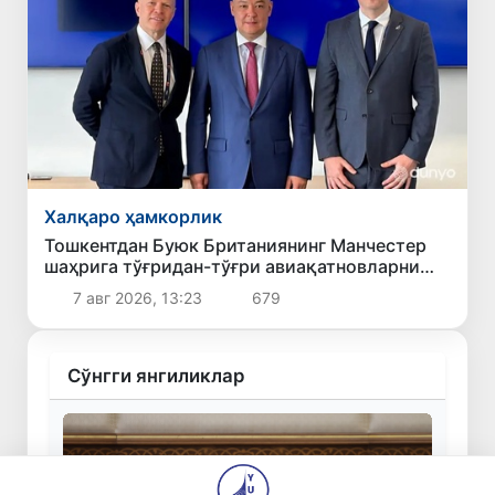
Халқаро ҳамкорлик
Тошкентдан Буюк Британиянинг Манчестер
шаҳрига тўғридан-тўғри авиақатновларни
йўлга қўйиш масаласи кўриб чиқилмоқда
7 авг 2026, 13:23
679
Сўнгги янгиликлар