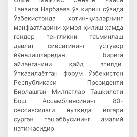
Олий Мажлис Сенати Раиси
Танзила Нарбаева ўз кириш сўзида
Ўзбекистонда хотин-қизларнинг
манфаатларини ҳимоя қилиш ҳамда
гендер тенгликни таъминлаш
давлат сиёсатининг устувор
йўналишларидан бирига
айланганини қайд этилди.
Ўтказилаётган форум Ўзбекистон
Республикаси Президенти
Бирлашган Миллатлар Ташкилоти
Бош Ассамблеясининг 80-
сессиясидаги нутқида илгари
сурган ташаббусининг амалий
натижасидир.