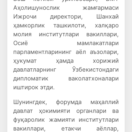
Аҳолишунослик жамғармаси
Ижрочи директори, Шанхай
ҳамкорлик ташкилоти, халқаро
молия институтлари вакиллари,
Осиё мамлакатлари
парламентларининг аёл аъзолари,
ҳукумат ҳамда хорижий
давлатларнинг Ўзбекистондаги
дипломатик ваколатхоналари
иштирок этди.
Шунингдек, форумда маҳаллий
давлат ҳокимияти органлари ва
фуқаролик жамияти институтлари
вакиллари, етакчи аёллар,