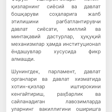
қизларнинг сиёсий ва давлат
бошқаруви соҳаларига жалб
этилишини рағбатлантирувчи
давлат сиёсати, миллий ва
минтақавий дастурлар, ҳуқуқий
механизмлар ҳамда институционал
ёндашувлар хусусида фикр
алмашди.
Шунингдек, парламент, давлат
органлари ва давлат хизматида
хотин-қизлар иштирокини
кенгайтириш, раҳбарлик ва
сайланадиган лавозимларда
уларнинг вакиллигини оширишга