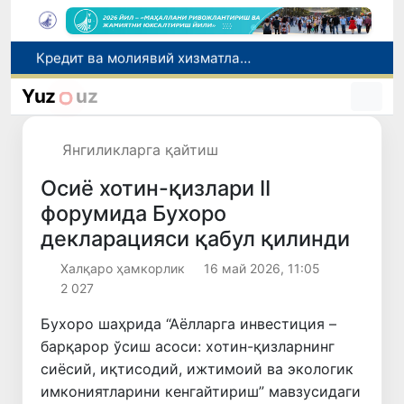
Кредит ва молиявий хизматлар рекламасига огоҳлантириш талаби киритилади
FOTON ва MKBANK стратегик ҳамкорлик ва бўлиб тўлаш шартлари!
Yuz
uz
Тошкентда 4 килограммдан ортиқ гиёҳвандлик воситаларининг «закладка» усулида тарқатилишига чек қўйилди
Экстремистик ташкилотлар ва материалларнинг электрон реестри юритилади
Янгиликларга қайтиш
Ўзбекистон Журналистлар уюшмаси қошида Блогерлар ижодий кенгаши ташкил этилди
Осиё хотин-қизлари II
форумида Бухоро
декларацияси қабул қилинди
Халқаро ҳамкорлик
16 май 2026, 11:05
2 027
Бухоро шаҳрида “Аёлларга инвестиция –
барқарор ўсиш асоси: хотин-қизларнинг
сиёсий, иқтисодий, ижтимоий ва экологик
имкониятларини кенгайтириш” мавзусидаги