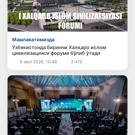
Мамлакатимизда
Ўзбекистонда биринчи Халқаро ислом
цивилизацияси форуми бўлиб ўтади
6 июл 2026, 10:46
3 419