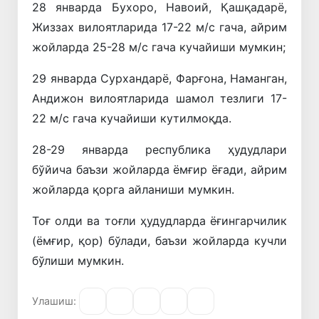
28 январда Бухоро, Навоий, Қашқадарё,
Жиззах вилоятларида 17-22 м/с гача, айрим
жойларда 25-28 м/с гача кучайиши мумкин;
29 январда Сурхандарё, Фарғона, Наманган,
Андижон вилоятларида шамол тезлиги 17-
22 м/с гача кучайиши кутилмоқда.
28-29 январда республика ҳудудлари
бўйича баъзи жойларда ёмғир ёғади, айрим
жойларда қорга айланиши мумкин.
Тоғ олди ва тоғли ҳудудларда ёғингарчилик
(ёмғир, қор) бўлади, баъзи жойларда кучли
бўлиши мумкин.
Улашиш: