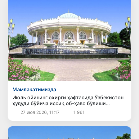
Мамлакатимизда
Июль ойининг охирги ҳафтасида Ўзбекистон
ҳудуди бўйича иссиқ об-ҳаво бўлиши
кутилмоқда
27 июл 2026, 11:17
1 961