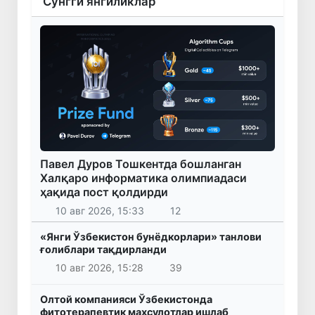
Сўнгги янгиликлар
Павел Дуров Тошкентда бошланган
Халқаро информатика олимпиадаси
ҳақида пост қолдирди
10 авг 2026, 15:33
12
«Янги Ўзбекистон бунёдкорлари» танлови
ғолиблари тақдирланди
10 авг 2026, 15:28
39
Олтой компанияси Ўзбекистонда
фитотерапевтик маҳсулотлар ишлаб