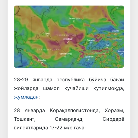
28-29 январда республика бўйича баъзи
жойларда шамол кучайиши кутилмоқда,
жумладан
:
28 январда Қорақалпоғистонда, Хоразм,
Тошкент, Самарқанд, Сирдарё
вилоятларида 17-22 м/с гача;