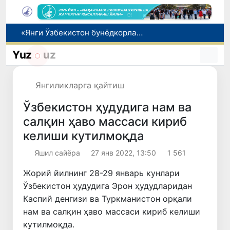
«Янги Ўзбекистон бунёдкорлари» танлови ғолиблари тақдирланди
Олтой компанияси Ўзбекистонда фитотерапевтик маҳсулотлар ишлаб чиқаришни режалаштирмоқда
Yuz
uz
Вакант ўринларга ўқишга кириш имконияти яратилади
Ота 5 йиллик алиментни олдиндан тўлаб, хорижга чиқиш чекловини бекор қилди
Павел Дуров Тошкентда бошланган Халқаро информатика олимпиадаси ҳақида пост қолдирди
Янгиликларга қайтиш
Ўзбекистон ҳудудига нам ва
салқин ҳаво массаси кириб
келиши кутилмоқда
Яшил сайёра
27 янв 2022, 13:50
1 561
Жорий йилнинг 28-29 январь кунлари
Ўзбекистон ҳудудига Эрон ҳудудларидан
Каспий денгизи ва Туркманистон орқали
нам ва салқин ҳаво массаси кириб келиши
кутилмоқда.