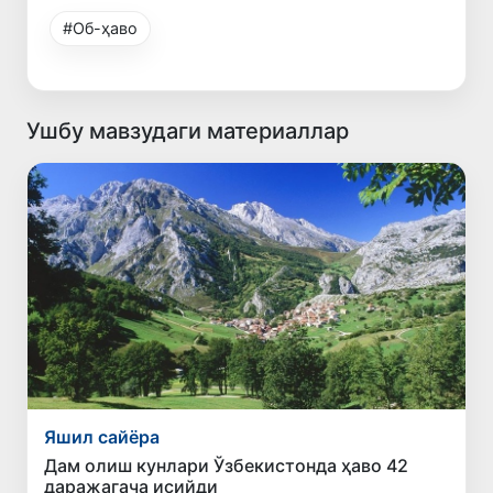
#Об-ҳаво
Ушбу мавзудаги материаллар
Яшил сайёра
Дам олиш кунлари Ўзбекистонда ҳаво 42
даражагача исийди