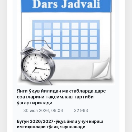
Янги ўқув йилидан мактабларда дарс
соатларини тақсимлаш тартиби
ўзгартирилади
30 июл 2026, 09:06
32 963
Бугун 2026/2027-ўқув йили учун кириш
имтиҳонлари тўлиқ якунланади