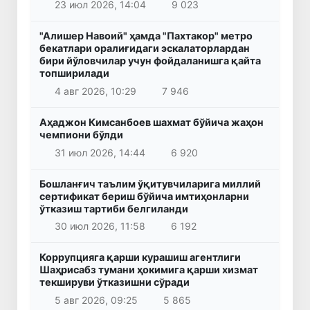
23 июл 2026, 14:04
9 023
"Алишер Навоий" ҳамда "Пахтакор" метро
бекатлари оралиғидаги эскалаторлардан
бири йўловчилар учун фойдаланишга қайта
топширилади
4 авг 2026, 10:29
7 946
Аҳаджон Кимсанбоев шахмат бўйича жаҳон
чемпиони бўлди
31 июл 2026, 14:44
6 920
Бошланғич таълим ўқитувчиларига миллий
сертификат бериш бўйича имтиҳонларни
ўтказиш тартиби белгиланди
30 июл 2026, 11:58
6 192
Коррупцияга қарши курашиш агентлиги
Шаҳрисабз тумани ҳокимига қарши хизмат
текшируви ўтказишни сўради
5 авг 2026, 09:25
5 865