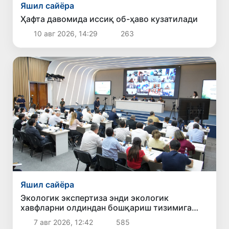
Яшил сайёра
Ҳафта давомида иссиқ об-ҳаво кузатилади
10 авг 2026, 14:29
263
Яшил сайёра
Экологик экспертиза энди экологик
хавфларни олдиндан бошқариш тизимига
айланади
7 авг 2026, 12:42
585