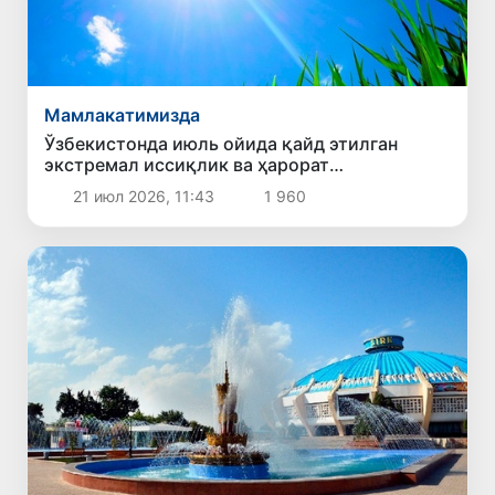
Мамлакатимизда
Ўзбекистонда июль ойида қайд этилган
экстремал иссиқлик ва ҳарорат
рекордларининг сабаби нима?
21 июл 2026, 11:43
1 960