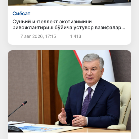
Сиёсат
Сунъий интеллект экотизимини
ривожлантириш бўйича устувор вазифалар
белгиланди
7 авг 2026, 17:15
1 413