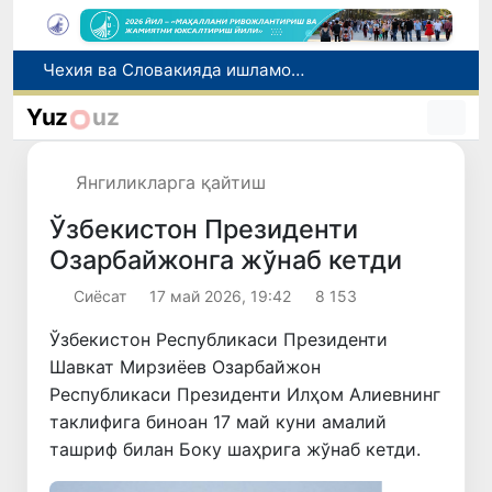
Боланинг фамилиясига отасининг исмини беришга рухсат берилади
Беҳруз Каримов фаолиятини Швейцариянинг «Лугано» клубида давом эттиради
Yuz
uz
Экстремистик ташкилотлар ва материалларнинг электрон реестри юритилади
Ўзбекистонда 2025 йилда коррупцияга оид жиноятлар бўйича 7 517 нафар шахс жавобгарликка тортилган
Янгиликларга қайтиш
Чехия ва Словакияда ишламоқчи бўлган тиббиёт мутахассислари рўйхатга олинади
Ўзбекистон Президенти
Озарбайжонга жўнаб кетди
Сиёсат
17 май 2026, 19:42
8 153
Ўзбекистон Республикаси Президенти
Шавкат Мирзиёев Озарбайжон
Республикаси Президенти Илҳом Алиевнинг
таклифига биноан 17 май куни амалий
ташриф билан Боку шаҳрига жўнаб кетди.