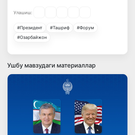
Улашиш:
#Президент
#Ташриф
#Форум
#Озарбайжон
Ушбу мавзудаги материаллар