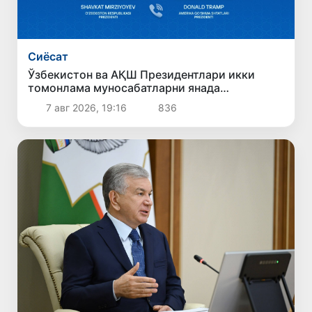
Сиёсат
Ўзбекистон ва АҚШ Президентлари икки
томонлама муносабатларни янада
мустаҳкамлаш истиқболларини муҳокама
7 авг 2026, 19:16
836
қилдилар