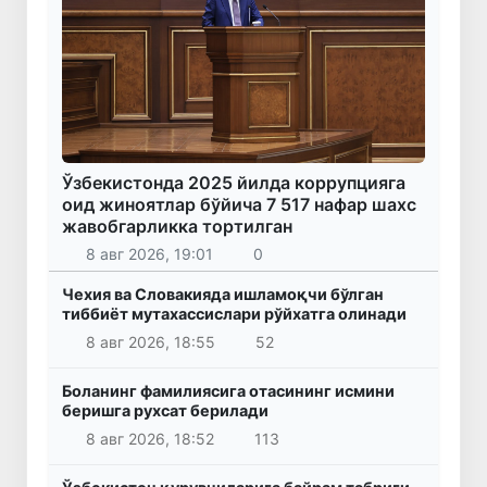
Ўзбекистонда 2025 йилда коррупцияга
оид жиноятлар бўйича 7 517 нафар шахс
жавобгарликка тортилган
8 авг 2026, 19:01
0
Чехия ва Словакияда ишламоқчи бўлган
тиббиёт мутахассислари рўйхатга олинади
8 авг 2026, 18:55
52
Боланинг фамилиясига отасининг исмини
беришга рухсат берилади
8 авг 2026, 18:52
113