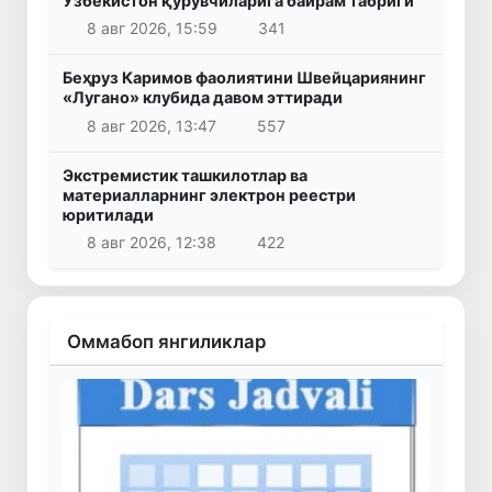
Ўзбекистон қурувчиларига байрам табриги
8 авг 2026, 15:59
341
Беҳруз Каримов фаолиятини Швейцариянинг
«Лугано» клубида давом эттиради
8 авг 2026, 13:47
557
Экстремистик ташкилотлар ва
материалларнинг электрон реестри
юритилади
8 авг 2026, 12:38
422
Оммабоп янгиликлар