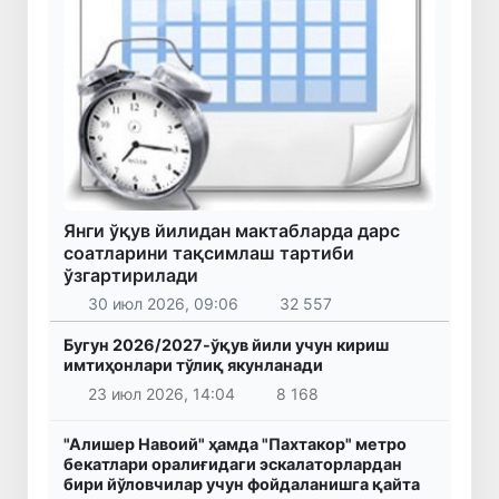
Янги ўқув йилидан мактабларда дарс
соатларини тақсимлаш тартиби
ўзгартирилади
30 июл 2026, 09:06
32 557
Бугун 2026/2027-ўқув йили учун кириш
имтиҳонлари тўлиқ якунланади
23 июл 2026, 14:04
8 168
"Алишер Навоий" ҳамда "Пахтакор" метро
бекатлари оралиғидаги эскалаторлардан
бири йўловчилар учун фойдаланишга қайта