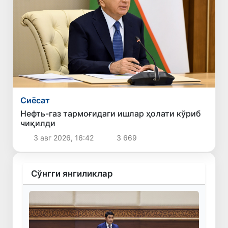
Сиёсат
Нефть-газ тармоғидаги ишлар ҳолати кўриб
чиқилди
3 авг 2026, 16:42
3 669
Сўнгги янгиликлар