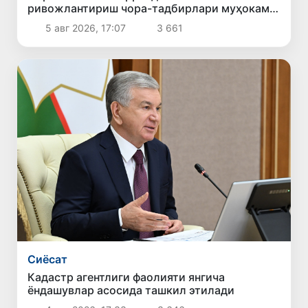
ривожлантириш чора-тадбирлари муҳокама
қилинди
5 авг 2026, 17:07
3 661
Сиёсат
Кадастр агентлиги фаолияти янгича
ёндашувлар асосида ташкил этилади