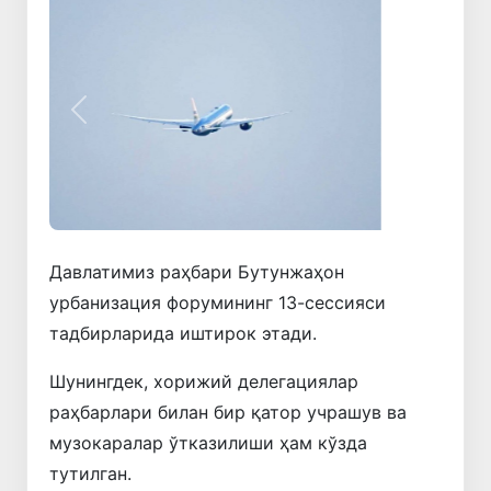
Олдинги
Кейинги
Давлатимиз раҳбари Бутунжаҳон
урбанизация форумининг 13-сессияси
тадбирларида иштирок этади.
Шунингдек, хорижий делегациялар
раҳбарлари билан бир қатор учрашув ва
музокаралар ўтказилиши ҳам кўзда
тутилган.