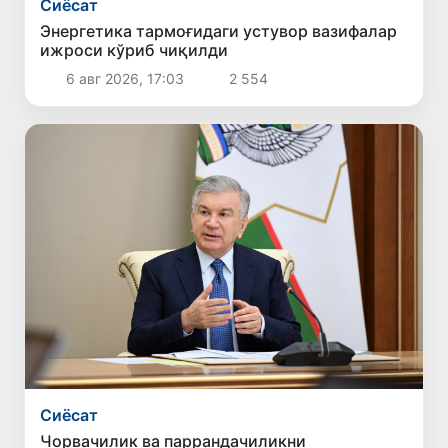
Сиёсат
Энергетика тармоғидаги устувор вазифалар
ижроси кўриб чиқилди
6 авг 2026, 17:03
2 554
Сиёсат
Чорвачилик ва паррандачиликни