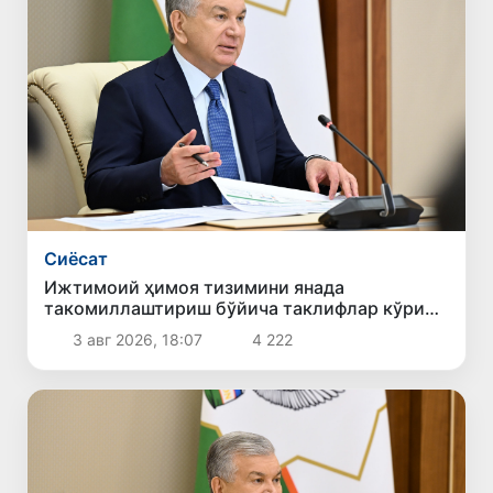
Сиёсат
Ижтимоий ҳимоя тизимини янада
такомиллаштириш бўйича таклифлар кўриб
чиқилди
3 авг 2026, 18:07
4 222