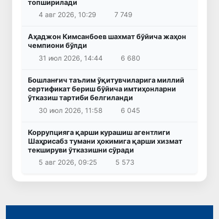
топширилади
4 авг 2026, 10:29
7 749
Аҳаджон Кимсанбоев шахмат бўйича жаҳон
чемпиони бўлди
31 июл 2026, 14:44
6 680
Бошланғич таълим ўқитувчиларига миллий
сертификат бериш бўйича имтиҳонларни
ўтказиш тартиби белгиланди
30 июл 2026, 11:58
6 045
Коррупцияга қарши курашиш агентлиги
Шаҳрисабз тумани ҳокимига қарши хизмат
текшируви ўтказишни сўради
5 авг 2026, 09:25
5 573