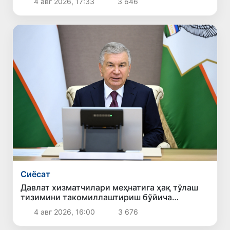
4 авг 2026, 17:33
3 646
Сиёсат
Давлат хизматчилари меҳнатига ҳақ тўлаш
тизимини такомиллаштириш бўйича
таклифлар кўриб чиқилди
4 авг 2026, 16:00
3 676