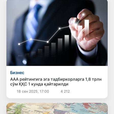
Бизнес
AAA рейтингига эга тадбиркорларга 1,8 трлн
сўм ҚҚС 1 кунда қайтарилди
18 сен 2025, 17:00
4 212