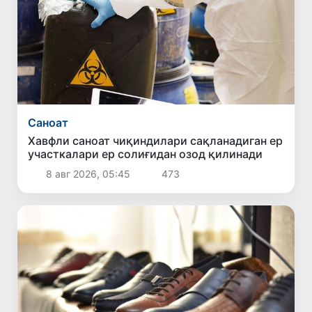
Саноат
Хавфли саноат чиқиндилари сақланадиган ер
участкалари ер солиғидан озод қилинади
8 авг 2026, 05:45
473