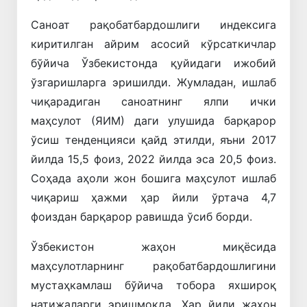
Саноат рақобатбардошлиги индексига
киритилган айрим асосий кўрсаткичлар
бўйича Ўзбекистонда қуйидаги ижобий
ўзгаришларга эришилди. Жумладан, ишлаб
чиқарадиган саноатнинг ялпи ички
маҳсулот (ЯИМ) даги улушида барқарор
ўсиш тенденцияси қайд этилди, яъни 2017
йилда 15,5 фоиз, 2022 йилда эса 20,5 фоиз.
Соҳада аҳоли жон бошига маҳсулот ишлаб
чиқариш ҳажми ҳар йили ўртача 4,7
фоиздан барқарор равишда ўсиб борди.
Ўзбекистон жаҳон миқёсида
маҳсулотларнинг рақобатбардошлигини
мустаҳкамлаш бўйича тобора яхшироқ
натижаларги эришмоқда. Ҳар йили жаҳон