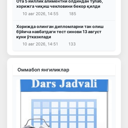
Ота 5 йиллик алиментни олдиндан тўлаб,
хорижга чиқиш чекловини бекор қилди
10 авг 2026, 14:55
185
Хорижда олинган дипломларни тан олиш
бўйича навбатдаги тест синови 13 август
куни ўтказилади
10 авг 2026, 14:51
133
Оммабоп янгиликлар