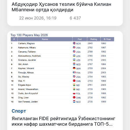
Абдуқодир Ҳусанов тезлик бўйича Килиан
Мбаппени ортда қолдирди
22 июн 2026, 16:19
6 437
Спорт
Янгиланган FIDE рейтингида Ўзбекистоннинг
икки нафар шахматчиси бирданига ТОП-5
таликка кирди