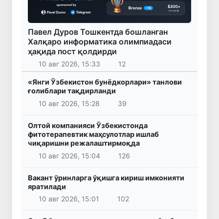
Павел Дуров Тошкентда бошланган
Халқаро информатика олимпиадаси
ҳақида пост қолдирди
10 авг 2026, 15:33
12
«Янги Ўзбекистон бунёдкорлари» танлови
ғолиблари тақдирланди
10 авг 2026, 15:28
39
Олтой компанияси Ўзбекистонда
фитотерапевтик маҳсулотлар ишлаб
чиқаришни режалаштирмоқда
10 авг 2026, 15:04
126
Вакант ўринларга ўқишга кириш имконияти
яратилади
10 авг 2026, 15:01
102