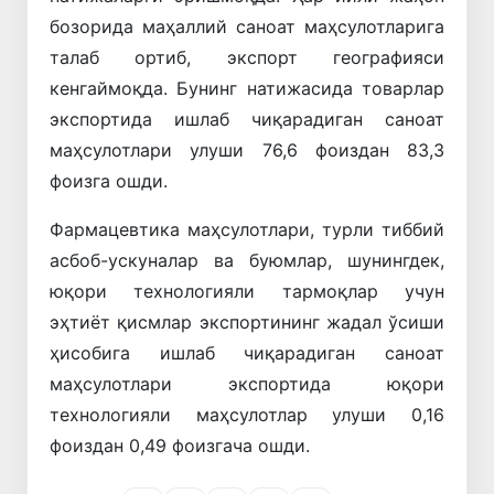
бозорида маҳаллий саноат маҳсулотларига
талаб ортиб, экспорт географияси
кенгаймоқда. Бунинг натижасида товарлар
экспортида ишлаб чиқарадиган саноат
маҳсулотлари улуши 76,6 фоиздан 83,3
фоизга ошди.
Фармацевтика маҳсулотлари, турли тиббий
асбоб-ускуналар ва буюмлар, шунингдек,
юқори технологияли тармоқлар учун
эҳтиёт қисмлар экспортининг жадал ўсиши
ҳисобига ишлаб чиқарадиган саноат
маҳсулотлари экспортида юқори
технологияли маҳсулотлар улуши 0,16
фоиздан 0,49 фоизгача ошди.