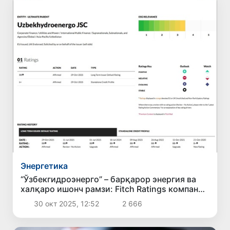
Энергетика
“Ўзбекгидроэнерго” – барқарор энергия ва
халқаро ишонч рамзи: Fitch Ratings компания
рейтингини “BB” барқарор даражасида
30 окт 2025, 12:52
2 666
тасдиқлади