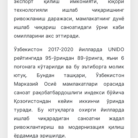
экспорт қилиш имконияти, юқори
технологияли ишлаб чиқаришнинг
ривожланиш даражаси, мамлакатнинг дунё
ишлаб чиқариш саноатидаги ўрни каби
омилларини акс эттиради.
Ўзбекистон 2017-2020 йилларда UNIDO
рейтингида 95-ўриндан 89-ўринга, яъни 6
поғонага кўтарилди ва бу эътиборга молик
ютуқ. Бундан ташқари, Ўзбекистон
Марказий Осиё мамлакатлари орасида
саноат рақобатбардошлиги индекси бўйича
Қозоғистондан кейин иккинчи ўринда
туради. Бу ютуқларга охирги йилларда
ишлаб чиқарадиган саноатни жадал
ривожлантириш ва модернизация қилиш
ёрдамида эришилди.