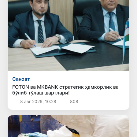
Саноат
FOTON ва MKBANK стратегик ҳамкорлик ва
бўлиб тўлаш шартлари!
8 авг 2026, 10:28
808