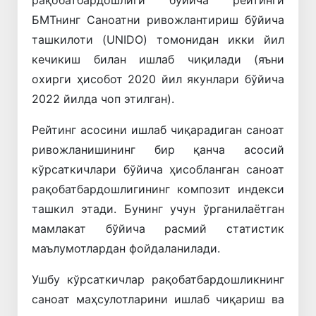
рақобатбардошлиги бўйича рейтинги
БМТнинг Саноатни ривожлантириш бўйича
ташкилоти (UNIDO) томонидан икки йил
кечикиш билан ишлаб чиқилади (яъни
охирги ҳисобот 2020 йил якунлари бўйича
2022 йилда чоп этилган).
Рейтинг асосини ишлаб чиқарадиган саноат
ривожланишининг бир қанча асосий
кўрсаткичлари бўйича ҳисобланган саноат
рақобатбардошлигининг композит индекси
ташкил этади. Бунинг учун ўрганилаётган
мамлакат бўйича расмий статистик
маълумотлардан фойдаланилади.
Ушбу кўрсаткичлар рақобатбардошликнинг
саноат маҳсулотларини ишлаб чиқариш ва