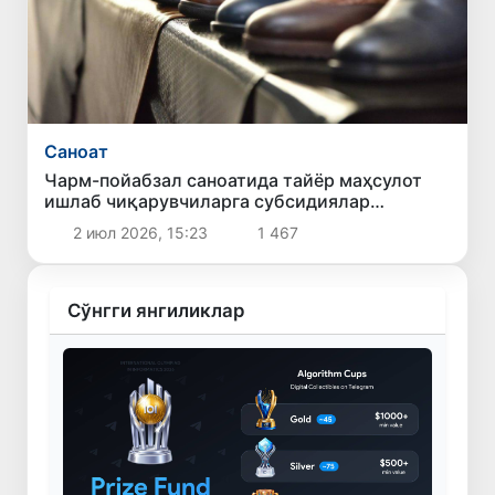
Саноат
Чарм-пойабзал саноатида тайёр маҳсулот
ишлаб чиқарувчиларга субсидиялар
берилади
2 июл 2026, 15:23
1 467
Сўнгги янгиликлар