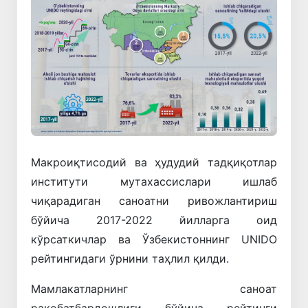
Макроиқтисодий ва ҳудудий тадқиқотлар
институти мутахассислари ишлаб
чиқарадиган саноатни ривожлантириш
бўйича 2017-2022 йилларга оид
кўрсаткичлар ва Ўзбекистоннинг UNIDO
рейтингидаги ўрнини таҳлил қилди.
Мамлакатларнинг саноат