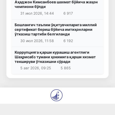
Аҳаджон Кимсанбоев шахмат бўйича жаҳон
чемпиони бўлди
31 июл 2026, 14:44
6 917
Бошланғич таълим ўқитувчиларига миллий
сертификат бериш бўйича имтиҳонларни
ўтказиш тартиби белгиланди
30 июл 2026, 11:58
6 192
Коррупцияга қарши курашиш агентлиги
Шаҳрисабз тумани ҳокимига қарши хизмат
текшируви ўтказишни сўради
5 авг 2026, 09:25
5 865
© 2026
“Yangi Oʻzbekiston” va “Pravda Vostoka”
gazetalari tahririyati DM