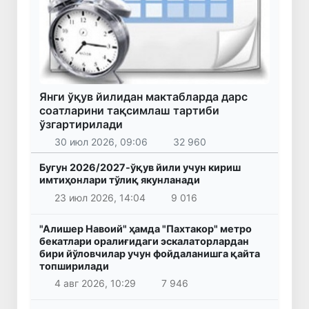
Янги ўқув йилидан мактабларда дарс
соатларини тақсимлаш тартиби
ўзгартирилади
30 июл 2026, 09:06
32 960
Бугун 2026/2027-ўқув йили учун кириш
имтиҳонлари тўлиқ якунланади
23 июл 2026, 14:04
9 016
"Алишер Навоий" ҳамда "Пахтакор" метро
бекатлари оралиғидаги эскалаторлардан
бири йўловчилар учун фойдаланишга қайта
топширилади
4 авг 2026, 10:29
7 946