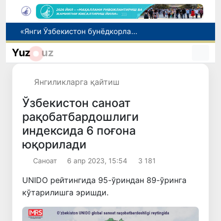
«Янги Ўзбекистон бунёдкорлари» танлови ғолиблари тақдирланди
Олтой компанияси Ўзбекистонда фитотерапевтик маҳсулотлар ишлаб чиқаришни режалаштирмоқда
Yuz
uz
Вакант ўринларга ўқишга кириш имконияти яратилади
Ота 5 йиллик алиментни олдиндан тўлаб, хорижга чиқиш чекловини бекор қилди
Янгиликларга қайтиш
Павел Дуров Тошкентда бошланган Халқаро информатика олимпиадаси ҳақида пост қолдирди
Ўзбекистон саноат
рақобатбардошлиги
индексида 6 поғона
юқорилади
Саноат
6 апр 2023, 15:54
3 181
UNIDO рейтингида 95-ўриндан 89-ўринга
кўтарилишга эришди.