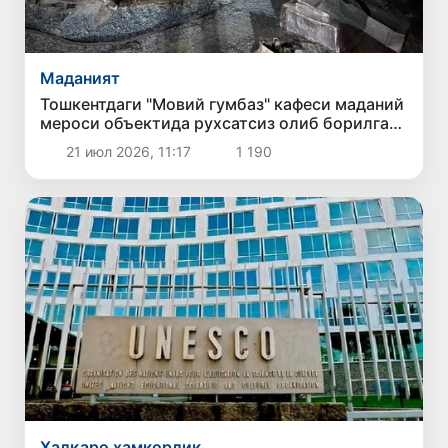
Маданият
Тошкентдаги "Мовий гумбаз" кафеси маданий
мероси объектида рухсатсиз олиб борилган
таъмирлаш ишлари тўхтатилди
21 июл 2026, 11:17
1 190
Халқаро ҳамкорлик