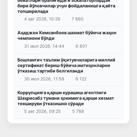
бекатлари оралиғидаги эскалаторлардан
бири йўловчилар учун фойдаланишга қайта
топширилади
4 авг 2026, 10:29
7 860
Аҳаджон Кимсанбоев шахмат бўйича жаҳон
чемпиони бўлди
31 июл 2026, 14:44
6 801
Бошланғич таълим ўқитувчиларига миллий
сертификат бериш бўйича имтиҳонларни
ўтказиш тартиби белгиланди
30 июл 2026, 11:58
6 122
Коррупцияга қарши курашиш агентлиги
Шаҳрисабз тумани ҳокимига қарши хизмат
текшируви ўтказишни сўради
5 авг 2026, 09:25
5 788