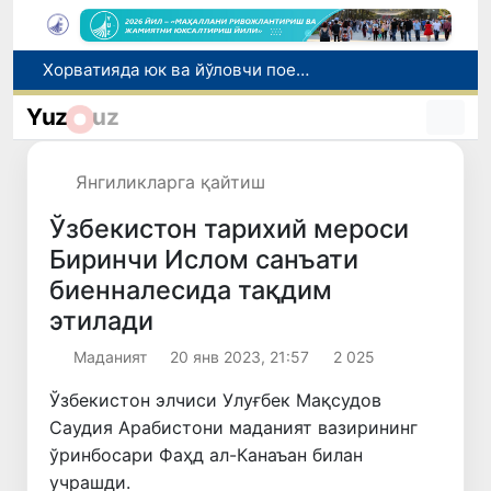
Бозор хизматларининг 40 фоиздан ортиғи пойтахт ҳиссасига тўғри келмоқда
“Мен таниган Ўзбекистон!”
Yuz
uz
Адолат, холислик, ростлик ва ҳалоллик муҳитини яратишга қаратилган янги қонун тафсилоти
Сирдарёда юк машинаси ҳамда "Captiva" иштирокида йўл-транспорт ҳодисаси содир бўлди
Янгиликларга қайтиш
Хорватияда юк ва йўловчи поездларининг тўқнашиб кетиши оқибатида 24 киши жабрланди
Ўзбекистон тарихий мероси
Биринчи Ислом санъати
биенналесида тақдим
этилади
Маданият
20 янв 2023, 21:57
2 025
Ўзбекистон элчиси Улуғбек Мақсудов
Саудия Арабистони маданият вазирининг
ўринбосари Фаҳд ал-Канаъан билан
учрашди.