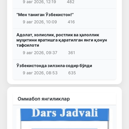
9 авг 2026, 12:19
482
“Мен таниган Ўзбекистон!”
9 авг 2026, 10:09
416
Адолат, холислик, ростлик ва ҳалоллик
муҳитини яратишга қаратилган янги қонун
тафсилоти
9 авг 2026, 09:37
361
Ўзбекистонда зилзила содир бўлди
9 авг 2026, 08:53
635
Оммабоп янгиликлар