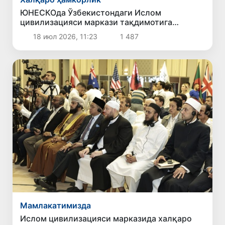
ЮНЕСКОда Ўзбекистондаги Ислом
цивилизацияси маркази тақдимотига
тайёргарлик бошланди
18 июл 2026, 11:23
1 487
Мамлакатимизда
Ислом цивилизацияси марказида халқаро