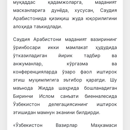
муқаддас қадамжоларга, маданият
масканларига дунёда, хусусан, Саудия
Арабистонида қизиқиш жуда юқорилигини
алоҳида таъкидлади.
Саудия Арабистони маданият вазирининг
ўринбосари икки мамлакат ҳудудида
ўтказиладиган йирик тадбир ва
анжуманлар, кўргазма ва
конференцияларда ўзаро фаол иштирок
этиш муҳимлигига эътибор қаратди. Шу
маънода Жидда шаҳрида бошланадиган
Биринчи Ислом санъати биенналесида
Ўзбекистон делегациясининг иштирок
этишидан мамнун эканини билдирди.
«Ўзбекистон Вазирлар Маҳкамаси