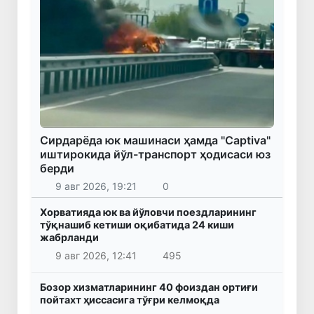
Сирдарёда юк машинаси ҳамда "Captiva"
иштирокида йўл-транспорт ҳодисаси юз
берди
9 авг 2026, 19:21
0
Хорватияда юк ва йўловчи поездларининг
тўқнашиб кетиши оқибатида 24 киши
жабрланди
9 авг 2026, 12:41
495
Бозор хизматларининг 40 фоиздан ортиғи
пойтахт ҳиссасига тўғри келмоқда