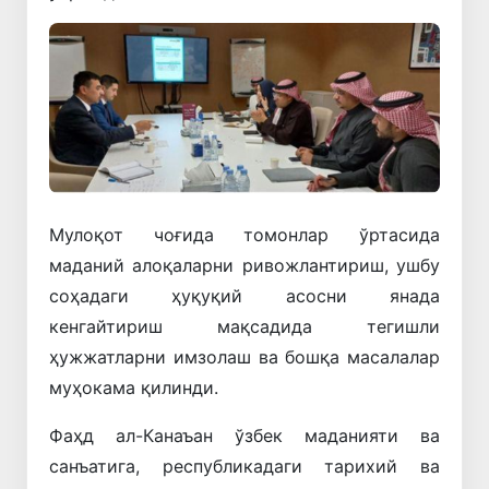
Мулоқот чоғида томонлар ўртасида
маданий алоқаларни ривожлантириш, ушбу
соҳадаги ҳуқуқий асосни янада
кенгайтириш мақсадида тегишли
ҳужжатларни имзолаш ва бошқа масалалар
муҳокама қилинди.
Фаҳд ал-Канаъан ўзбек маданияти ва
санъатига, республикадаги тарихий ва