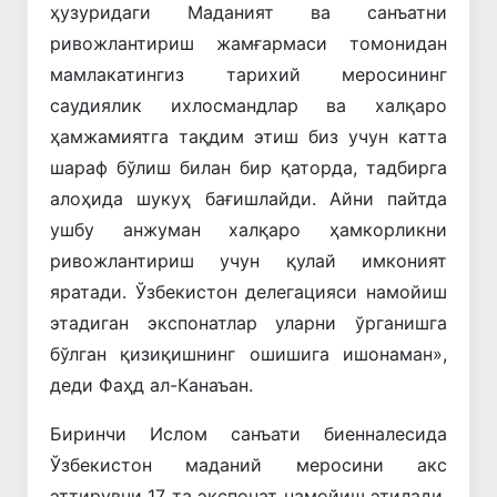
ҳузуридаги Маданият ва санъатни
ривожлантириш жамғармаси томонидан
мамлакатингиз тарихий меросининг
саудиялик ихлосмандлар ва халқаро
ҳамжамиятга тақдим этиш биз учун катта
шараф бўлиш билан бир қаторда, тадбирга
алоҳида шукуҳ бағишлайди. Айни пайтда
ушбу анжуман халқаро ҳамкорликни
ривожлантириш учун қулай имконият
яратади. Ўзбекистон делегацияси намойиш
этадиган экспонатлар уларни ўрганишга
бўлган қизиқишнинг ошишига ишонаман»,
деди Фаҳд ал-Канаъан.
Биринчи Ислом санъати биенналесида
Ўзбекистон маданий меросини акс
эттирувчи 17 та экспонат намойиш этилади.