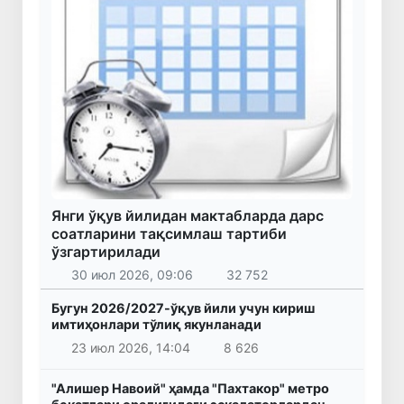
Янги ўқув йилидан мактабларда дарс
соатларини тақсимлаш тартиби
ўзгартирилади
30 июл 2026, 09:06
32 752
Бугун 2026/2027-ўқув йили учун кириш
имтиҳонлари тўлиқ якунланади
23 июл 2026, 14:04
8 626
"Алишер Навоий" ҳамда "Пахтакор" метро