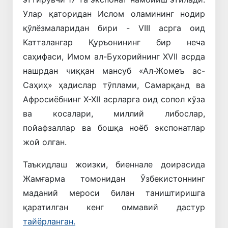
Улар қаторидан Ислом оламининг нодир
қўлёзмаларидан бири - VIII асрга оид
Катталангар Қуръонининг бир неча
саҳифаси, Имом ал-Бухорийнинг XVII асрда
нашрдан чиққан мансуб «Ал-Жомеъ ас-
Саҳиҳ» ҳадислар тўплами, Самарқанд ва
Афросиёбнинг X-XII асрларга оид сопол кўза
ва косалари, миллий либослар,
пойафзаллар ва бошқа ноёб экспонатлар
жой олган.
Таъкидлаш жоизки, биеннале доирасида
Жамғарма томонидан Ўзбекистоннинг
маданий мероси билан таништиришга
қаратилган кенг оммавий дастур
тайёрланган.