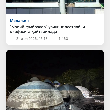
Маданият
“Мовий гумбазлар” ўзининг дастлабки
қиёфасига қайтарилади
21 июл 2026, 15:18
1 460