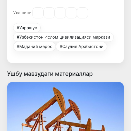
Улашиш:
#Учрашув
#Ўзбекистон Ислом цивилизацияси маркази
#Маданий мерос
#Саудия Арабистони
Ушбу мавзудаги материаллар