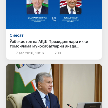
Сиёсат
Ўзбекистон ва АҚШ Президентлари икки
томонлама муносабатларни янада
мустаҳкамлаш истиқболларини муҳокама
7 авг 2026, 19:16
703
қилдилар