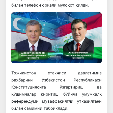
билан телефон орқали мулоқот қилди.
Тожикистон етакчиси давлатимиз
раҳбарини Ўзбекистон Республикаси
Конституциясига ўзгартириш ва
қўшимчалар киритиш бўйича умумхалқ
референдуми муваффақиятли ўтказилгани
билан самимий табриклади.