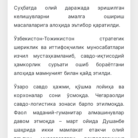
Суҳбатда олий даражада эришилган
келишувларни амалга ошириш
масалаларига алоҳида эътибор қаратилди.
Ўзбекистон-Тожикистон стратегик
шериклик ва иттифоқчилик муносабатлари
изчил мустаҳкамланиб, савдо-иқтисодий
ҳамкорлик суръати ошиб бораётгани
алоҳида мамнуният билан қайд этилди.
Ўзаро савдо ҳажми, қўшма лойиҳа ва
корхоналар сони ўсмоқда. Чегараолди
савдо-логистика зонаси барпо этилмоқда.
Фаол маданий-гуманитар алмашинувлар
давом этмоқда – март ойида Душанбе
шаҳрида икки мамлакат етакчи олий