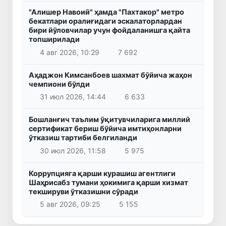
"Алишер Навоий" ҳамда "Пахтакор" метро
бекатлари оралиғидаги эскалаторлардан
бири йўловчилар учун фойдаланишга қайта
топширилади
4 авг 2026, 10:29
7 692
Аҳаджон Кимсанбоев шахмат бўйича жаҳон
чемпиони бўлди
31 июл 2026, 14:44
6 633
Бошланғич таълим ўқитувчиларига миллий
сертификат бериш бўйича имтиҳонларни
ўтказиш тартиби белгиланди
30 июл 2026, 11:58
5 975
Коррупцияга қарши курашиш агентлиги
Шаҳрисабз тумани ҳокимига қарши хизмат
текшируви ўтказишни сўради
5 авг 2026, 09:25
5 155