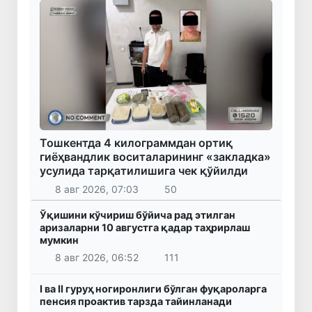
Тошкентда 4 килограммдан ортиқ
гиёҳвандлик воситаларининг «закладка»
усулида тарқатилишига чек қўйилди
8 авг 2026, 07:03
50
Ўқишини кўчириш бўйича рад этилган
аризаларни 10 августга қадар таҳрирлаш
мумкин
8 авг 2026, 06:52
111
I ва II гуруҳ ногиронлиги бўлган фуқароларга
пенсия проактив тарзда тайинланади