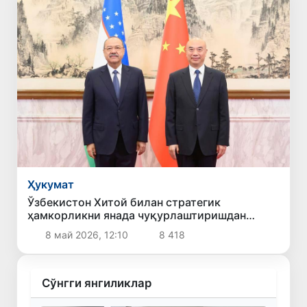
Ҳукумат
Ўзбекистон Хитой билан стратегик
ҳамкорликни янада чуқурлаштиришдан
манфаатдорлигини билдирди
8 май 2026, 12:10
8 418
Сўнгги янгиликлар