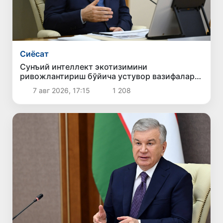
Сиёсат
Сунъий интеллект экотизимини
ривожлантириш бўйича устувор вазифалар
белгиланди
7 авг 2026, 17:15
1 208