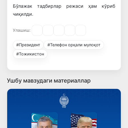
Бўлажак тадбирлар режаси ҳам кўриб
чиқилди.
Улашиш:
#Президент
#Телефон орқали мулоқот
#Тожикистон
Ушбу мавзудаги материаллар