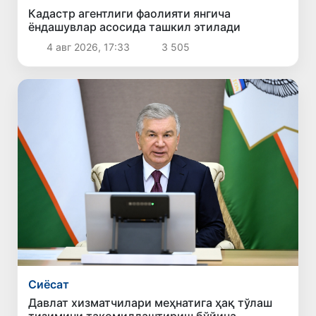
Кадастр агентлиги фаолияти янгича
ёндашувлар асосида ташкил этилади
4 авг 2026, 17:33
3 505
Сиёсат
Давлат хизматчилари меҳнатига ҳақ тўлаш
тизимини такомиллаштириш бўйича