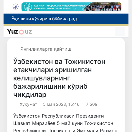
I ва II гуруҳ ногиронлиги бўлган фуқароларга пенсия проактив тарзда тайинланади
Бозорга чиқариладиган барча маҳсулотлар хавфсиз бўлиши шарт
Yuz
uz
Ўзбекистонда хавфли маҳсулотларни бозордан чиқариб олишнинг ҳуқуқий механизми белгиланади
Тошкентда 4 килограммдан ортиқ гиёҳвандлик воситаларининг «закладка» усулида тарқатилишига чек қўйилди
Янгиликларга қайтиш
Ўқишини кўчириш бўйича рад этилган аризаларни 10 августга қадар таҳрирлаш мумкин
Ўзбекистон ва Тожикистон
етакчилари эришилган
келишувларнинг
бажарилишини кўриб
чиқдилар
Ҳукумат
5 май 2023, 15:46
7 509
Ўзбекистон Республикаси Президенти
Шавкат Мирзиёев 5 май куни Тожикистон
Республикаси Президенти Эмомали Раҳмон