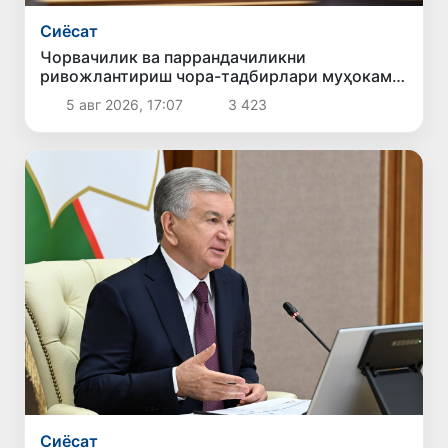
Сиёсат
Чорвачилик ва паррандачиликни
ривожлантириш чора-тадбирлари муҳокама
қилинди
5 авг 2026, 17:07
3 423
Сиёсат