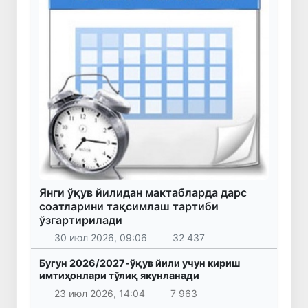
Янги ўқув йилидан мактабларда дарс
соатларини тақсимлаш тартиби
ўзгартирилади
30 июл 2026, 09:06
32 437
Бугун 2026/2027-ўқув йили учун кириш
имтиҳонлари тўлиқ якунланади
23 июл 2026, 14:04
7 963