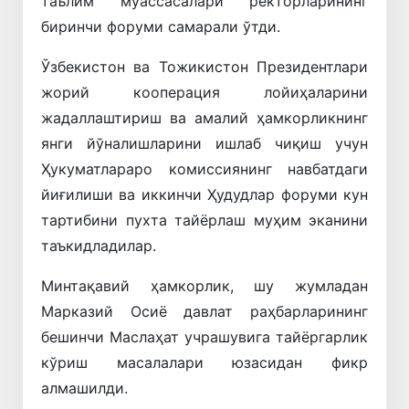
таълим муассасалари ректорларининг
биринчи форуми самарали ўтди.
Ўзбекистон ва Тожикистон Президентлари
жорий кооперация лойиҳаларини
жадаллаштириш ва амалий ҳамкорликнинг
янги йўналишларини ишлаб чиқиш учун
Ҳукуматлараро комиссиянинг навбатдаги
йиғилиши ва иккинчи Ҳудудлар форуми кун
тартибини пухта тайёрлаш муҳим эканини
таъкидладилар.
Минтақавий ҳамкорлик, шу жумладан
Марказий Осиё давлат раҳбарларининг
бешинчи Маслаҳат учрашувига тайёргарлик
кўриш масалалари юзасидан фикр
алмашилди.