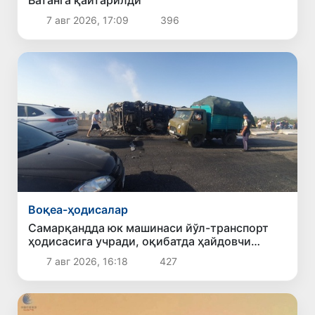
7 авг 2026, 17:09
396
Воқеа-ҳодисалар
Самарқандда юк машинаси йўл-транспорт
ҳодисасига учради, оқибатда ҳайдовчи
ҳалок бўлди
7 авг 2026, 16:18
427