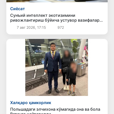
Сиёсат
Сунъий интеллект экотизимини
ривожлантириш бўйича устувор вазифалар
белгиланди
7 авг 2026, 17:15
972
Халқаро ҳамкорлик
Польшадаги элчихона кўмагида она ва бола
Ватанга қайтарилди