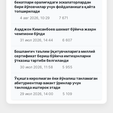
бекатлари оралиғидаги эскалаторлардан
бири йўловчилар учун фойдаланишга қайта
топширилади
4 авг 2026, 10:29
7 671
Аҳаджон Кимсанбоев шахмат бўйича жаҳон
чемпиони бўлди
31 июл 2026, 14:44
6 607
Бошланғич таълим ўқитувчиларига миллий
сертификат бериш бўйича имтиҳонларни
ўтказиш тартиби белгиланди
30 июл 2026, 11:58
5 955
Ўқишга киролмаган ёки йўналиш танламаган
абитуриентлар вакант ўринлар учун
танловда иштирок этади
29 июл 2026, 14:00
5 109