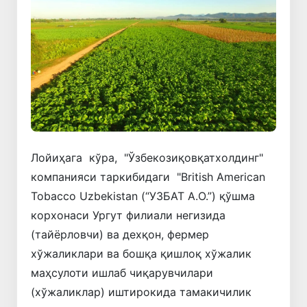
Лойиҳага кўра, "Ўзбекозиқовқатхолдинг"
компанияси таркибидаги "British American
Tobacco Uzbekistan (“УЗБАТ А.О.”) қўшма
корхонаси Ургут филиали негизида
(тайёрловчи) ва дехқон, фермер
хўжаликлари ва бошқа қишлоқ хўжалик
маҳсулоти ишлаб чиқарувчилари
(хўжаликлар) иштирокида тамакичилик