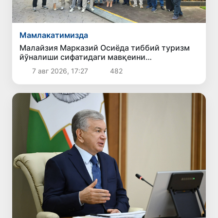
Мамлакатимизда
Малайзия Марказий Осиёда тиббий туризм
йўналиши сифатидаги мавқеини
мустаҳкамламоқда
7 авг 2026, 17:27
482