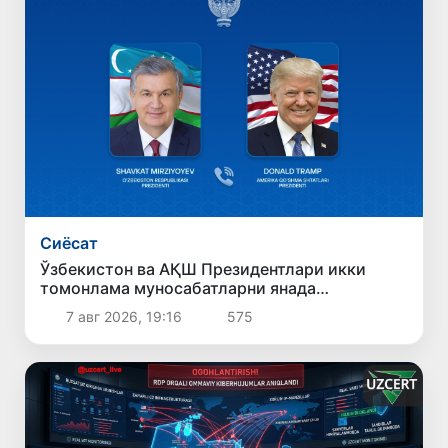
Сиёсат
Ўзбекистон ва АҚШ Президентлари икки
томонлама муносабатларни янада
мустаҳкамлаш истиқболларини муҳокама
7 авг 2026, 19:16
575
қилдилар