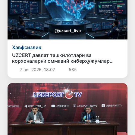
Хавфсизлик
UZCERT давлат ташкилотлари ва
корхоналарни оммавий киберҳужумлар
ҳақида огоҳлантирди
7 авг 2026, 18:07
585