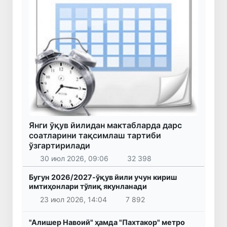
Янги ўқув йилидан мактабларда дарс
соатларини тақсимлаш тартиби
ўзгартирилади
30 июл 2026, 09:06
32 398
Бугун 2026/2027-ўқув йили учун кириш
имтиҳонлари тўлиқ якунланади
23 июл 2026, 14:04
7 892
"Алишер Навоий" ҳамда "Пахтакор" метро