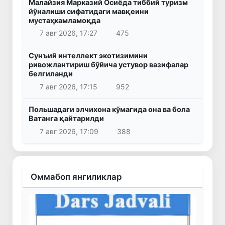
Малайзия Марказий Осиёда тиббий туризм
йўналиши сифатидаги мавқеини
мустаҳкамламоқда
7 авг 2026, 17:27
475
Сунъий интеллект экотизимини
ривожлантириш бўйича устувор вазифалар
белгиланди
7 авг 2026, 17:15
952
Польшадаги элчихона кўмагида она ва бола
Ватанга қайтарилди
7 авг 2026, 17:09
388
Оммабоп янгиликлар