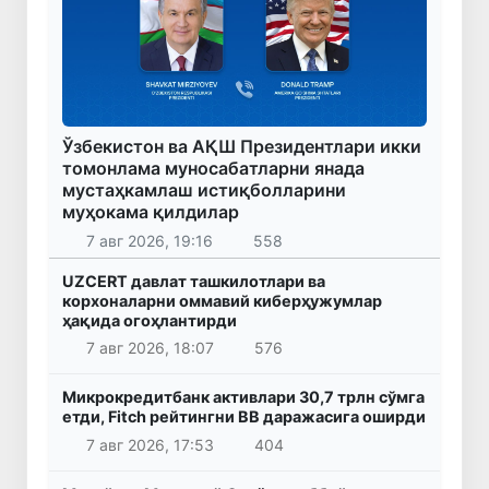
Ўзбекистон ва АҚШ Президентлари икки
томонлама муносабатларни янада
мустаҳкамлаш истиқболларини
муҳокама қилдилар
7 авг 2026, 19:16
558
UZCERT давлат ташкилотлари ва
корхоналарни оммавий киберҳужумлар
ҳақида огоҳлантирди
7 авг 2026, 18:07
576
Микрокредитбанк активлари 30,7 трлн сўмга
етди, Fitch рейтингни BB даражасига оширди
7 авг 2026, 17:53
404