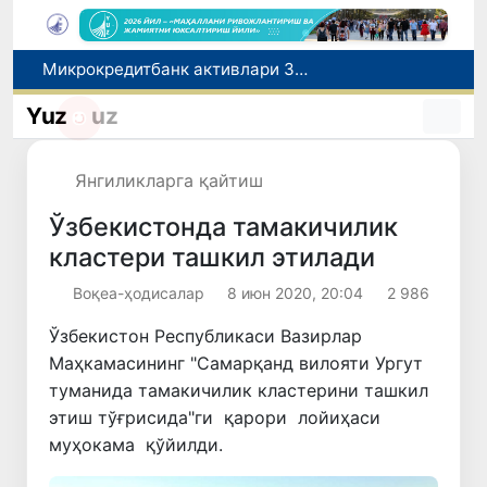
Микрокредитбанк активлари 30,7 трлн сўмга етди, Fitch рейтингни BB даражасига оширди
Малайзия Марказий Осиёда тиббий туризм йўналиши сифатидаги мавқеини мустаҳкамламоқда
Польшадаги элчихона кўмагида она ва бола Ватанга қайтарилди
Yuz
uz
Наманган шаҳрининг собиқ ҳокими Анвар Отаходжаевга нисбатан 11 йилга озодликдан маҳрум қилиш жазоси тайинланди
UZCERT давлат ташкилотлари ва корхоналарни оммавий киберҳужумлар ҳақида огоҳлантирди
Янгиликларга қайтиш
Ўзбекистонда тамакичилик
кластери ташкил этилади
Воқеа-ҳодисалар
8 июн 2020, 20:04
2 986
Ўзбекистон Республикаси Вазирлар
Маҳкамасининг "Самарқанд вилояти Ургут
туманида тамакичилик кластерини ташкил
этиш тўғрисида"ги қарори лойиҳаси
муҳокама қўйилди.