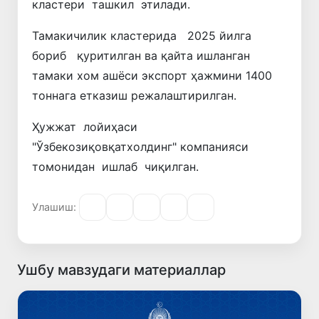
кластери ташкил этилади.
Тамакичилик кластерида 2025 йилга
бориб қуритилган ва қайта ишланган
тамаки хом ашёси экспорт ҳажмини 1400
тоннага етказиш режалаштирилган.
Ҳужжат лойиҳаси
"Ўзбекозиқовқатхолдинг" компанияси
томонидан ишлаб чиқилган.
Улашиш:
Ушбу мавзудаги материаллар