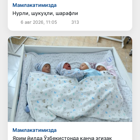
Мамлакатимизда
Нурли, шукуҳли, шарафли
6 авг 2026, 11:05
313
Мамлакатимизда
Ярим йилда Ўзбекистонда қанча эгизак