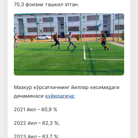
70,3 фоизни ташкил этган.
Мазкур кўрсаткичнинг йиллар кесимидаги
динамикаси
қуйидагича:
2021 йил – 60,9 %
2022 йил – 62,3 %;
2023 йил – 63,7 %;