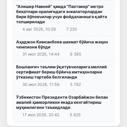
"Алишер Навоий" ҳамда "Пахтакор" метро
бекатлари оралиғидаги эскалаторлардан
бири йўловчилар учун фойдаланишга қайта
топширилади
4 авг 2026, 10:29
7 230
Аҳаджон Кимсанбоев шахмат бўйича жаҳон
чемпиони бўлди
31 июл 2026, 14:44
6 385
Бошланғич таълим ўқитувчиларига миллий
сертификат бериш бўйича имтиҳонларни
ўтказиш тартиби белгиланди
30 июл 2026, 11:58
5 792
Ўзбекистон Президенти Озарбайжон билан
амалий ҳамкорликни янада кенгайтириш
муҳимлигини таъкидлади
17 июл 2026, 20:42
5 625