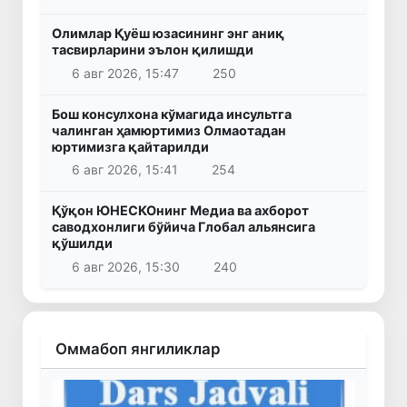
Олимлар Қуёш юзасининг энг аниқ
тасвирларини эълон қилишди
6 авг 2026, 15:47
250
Бош консулхона кўмагида инсультга
чалинган ҳамюртимиз Олмаотадан
юртимизга қайтарилди
6 авг 2026, 15:41
254
Қўқон ЮНЕСКОнинг Медиа ва ахборот
саводхонлиги бўйича Глобал альянсига
қўшилди
6 авг 2026, 15:30
240
Оммабоп янгиликлар