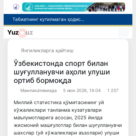
Олимлар Қуёш юзасининг энг аниқ тасвирларини эълон қилишди
Бош консулхона кўмагида инсультга чалинган ҳамюртимиз Олмаотадан юртимизга қайтарилди
Yuz
uz
Қўқон ЮНЕСКОнинг Медиа ва ахборот саводхонлиги бўйича Глобал альянсига қўшилди
Чорвачилик соҳасида субсидиялар ажратилади
Янгиликларга қайтиш
Табиатнинг кутилмаган ҳодисаси: Янги Зеландияга қалин қор ёғди
Ўзбекистонда спорт билан
шуғулланувчи аҳоли улуши
ортиб бормоқда
Мамлакатимизда
5 июн 2026, 14:04
1 237
Миллий статистика қўмитасининг уй
хўжаликлари танланма кузатувлари
маълумотларига асосан, 2025 йилда
жисмоний машғулотлар билан шуғулланувчи
шахслар (уй хўжаликлари аъзолари) улуши