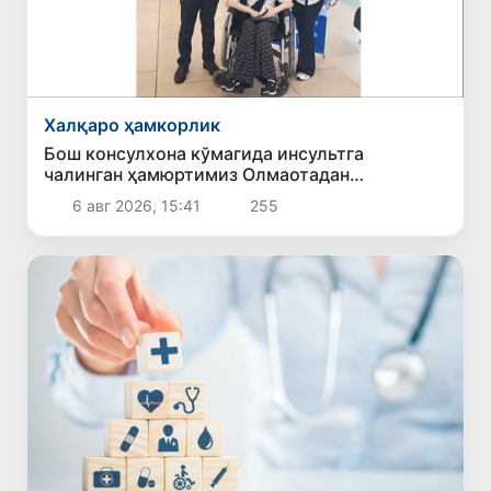
Халқаро ҳамкорлик
Бош консулхона кўмагида инсультга
чалинган ҳамюртимиз Олмаотадан
юртимизга қайтарилди
6 авг 2026, 15:41
255