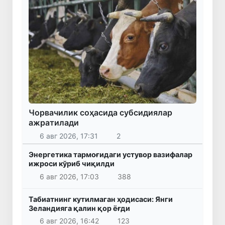
Чорвачилик соҳасида субсидиялар
ажратилади
6 авг 2026, 17:31
2
Энергетика тармоғидаги устувор вазифалар
ижроси кўриб чиқилди
6 авг 2026, 17:03
388
Табиатнинг кутилмаган ҳодисаси: Янги
Зеландияга қалин қор ёғди
6 авг 2026, 16:42
123