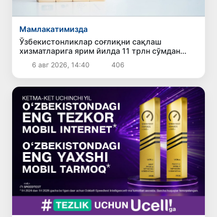
Мамлакатимизда
Ўзбекистонликлар соғлиқни сақлаш
хизматларига ярим йилда 11 трлн сўмдан
зиёд маблағ сарфлади
6 авг 2026, 14:40
406