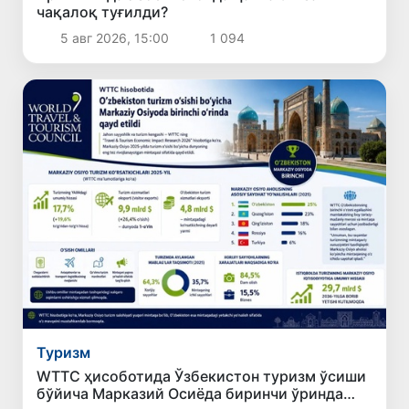
чақалоқ туғилди?
5 авг 2026, 15:00
1 094
Туризм
WТТC ҳисоботида Ўзбекистон туризм ўсиши
бўйича Марказий Осиёда биринчи ўринда