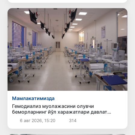
Мамлакатимизда
Гемодиализ муолажасини олувчи
беморларнинг йўл харажатлари давлат
бюджети ҳисобидан қоплаб берилиши
6 авг 2026, 15:20
314
мумкин