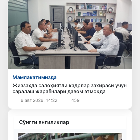
Мамлакатимизда
Жиззахда салоҳиятли кадрлар захираси учун
саралаш жараёнлари давом этмоқда
6 авг 2026, 14:22
459
Сўнгги янгиликлар