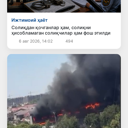
Ижтимоий ҳаёт
Солиқдан қочганлар ҳам, солиқни
ҳисобламаган солиқчилар ҳам фош этилди
6 авг 2026, 14:02
494