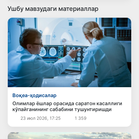
Ушбу мавзудаги материаллар
Воқеа-ҳодисалар
Олимлар ёшлар орасида саратон касаллиги
кўпайганининг сабабини тушунтиришди
23 июл 2026, 17:25
1 359