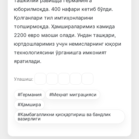
ташкилий равишда Германияга
юборилмоқда. 400 нафари кетиб бўлди.
Қолганлари тил имтиҳонларини
топширмоқда. Ҳамшираларимиз камида
2200 евро маоши олади. Ундан ташқари,
юртдошларимиз учун немисларнинг юқори
технологиясини ўрганишга имконият
яратилади.
Улашиш:
#Германия
#Меҳнат миграцияси
#Ҳамшира
#Камбағалликни қисқартириш ва бандлик
вазирлиги