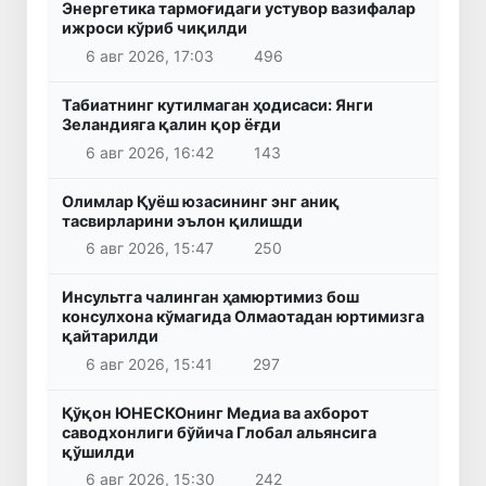
Энергетика тармоғидаги устувор вазифалар
ижроси кўриб чиқилди
6 авг 2026, 17:03
496
Табиатнинг кутилмаган ҳодисаси: Янги
Зеландияга қалин қор ёғди
6 авг 2026, 16:42
143
Олимлар Қуёш юзасининг энг аниқ
тасвирларини эълон қилишди
6 авг 2026, 15:47
250
Инсультга чалинган ҳамюртимиз бош
консулхона кўмагида Олмаотадан юртимизга
қайтарилди
6 авг 2026, 15:41
297
Қўқон ЮНЕСКОнинг Медиа ва ахборот
саводхонлиги бўйича Глобал альянсига
қўшилди
6 авг 2026, 15:30
242