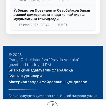
Ўзбекистон Президенти Озарбайжон билан
амалий ҳамкорликни янада кенгайтириш
муҳимлигини таъкидлади
17 июл 2026, 20:42
5 631
© 2026
“Yangi Oʻzbekiston” va “Pravda Vostoka”
gazetalari tahririyati DM
Биз ҳақимизда
Муаллифлар
Алоқа
Бўш иш ўринлари
Материаллардан фойдаланиш қоидалари
Барча ҳуқуқлар ҳимояланган.
Ишлаб чиқарди
yuz.uz