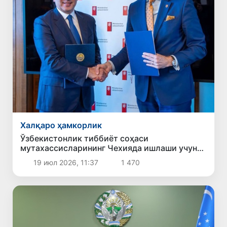
Халқаро ҳамкорлик
Ўзбекистонлик тиббиёт соҳаси
мутахассисларининг Чехияда ишлаши учун
имконият яратилади
19 июл 2026, 11:37
1 470