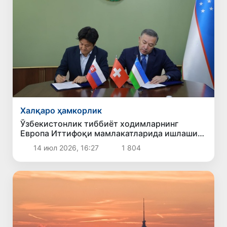
Халқаро ҳамкорлик
Ўзбекистонлик тиббиёт ходимларнинг
Европа Иттифоқи мамлакатларида ишлаши
учун янги имкониятлар яратилмоқда
14 июл 2026, 16:27
1 804