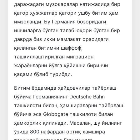
даражадаги музокаралар натижасида бир
қатор ҳужжатлар қатори ушбу битим ҳам
имзоланди. Бу Германия бозоридаги
ишчиларга бўлган талаб юқори бўлган бир
даврда биз икки мамлакат орасидаги
қилинган битимни шаффоф,
ташкиллаштирилган миграцион
жараёнларни йўлга қўйишни биринчи
қадами бўлиб турибди.
Битим ёрдамида ҳайдовчилар тайёрлаш
бўйича Германиянинг Deutsche Bahn
ташкилоти билан, ҳамшираларни тайёрлаш
бўйича эса Globogate ташкилоти билан
ҳамкорлик қилинади. Масалан, шу йилнинг
ўзида 800 нафардан ортиқ ҳамшира