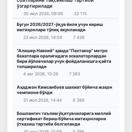
ўзгартирилади
30 июл 2026, 09:06
32 115
Бугун 2026/2027-ўқув йили учун кириш
имтиҳонлари тўлиқ якунланади
23 июл 2026, 14:04
7 436
"Алишер Навоий" ҳамда "Пахтакор" метро
бекатлари оралиғидаги эскалаторлардан
бири йўловчилар учун фойдаланишга қайта
топширилади
4 авг 2026, 10:29
7 263
Аҳаджон Кимсанбоев шахмат бўйича жаҳон
чемпиони бўлди
31 июл 2026, 14:44
6 389
Бошланғич таълим ўқитувчиларига миллий
сертификат бериш бўйича имтиҳонларни
ўтказиш тартиби белгиланди
30 июл 2026, 11:58
5 796