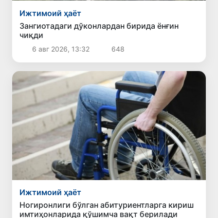
Ижтимоий ҳаёт
Зангиотадаги дўконлардан бирида ёнғин
чиқди
6 авг 2026, 13:32
648
Ижтимоий ҳаёт
Ногиронлиги бўлган абитуриентларга кириш
имтиҳонларида қўшимча вақт берилади