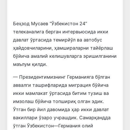
Беҳзод Мусаев “Ўзбекистон 24”
телеканалига берган интервьюсида икки
давлат ўртасида темирйўл ва автобус
ҳайдовчиларини, ҳамшираларни тайёрлаш
бўйича амалий келишувларга эришилганини
маълум қилди.
— Президентимизнинг Германияга бўлган
аввалги ташрифларида миграция бўйича
икки мамлакат ўртасида битим тузиш ва
имзолаш бўйича топшириқ олган эдик.
Ўтган бир йил давомида ҳар икки давлат
вакиллари ўзаро учрашдик. Самарқандда
ўтган Ўзбекистон—Германия олий