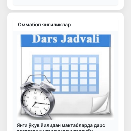
Оммабоп янгиликлар
Янги ўқув йилидан мактабларда дарс
соатларини тақсимлаш тартиби