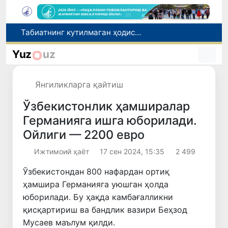
Олимлар Қуёш юзасининг энг аниқ тасвирларини эълон қилишди
Инсультга чалинган ҳамюртимиз Бош консулхона кўмагида Олмаотадан юртимизга қайтарилди
Yuz
uz
Қўқон ЮНЕСКОнинг Медиа ва ахборот саводхонлиги бўйича Глобал альянсига қўшилди
Чорвачилик соҳасида субсидиялар ажратилади
Янгиликларга қайтиш
Табиатнинг кутилмаган ҳодисаси: Янги Зеландияга қалин қор ёғди
Ўзбекистонлик ҳамширалар
Германияга ишга юборилади.
Ойлиги — 2200 евро
Ижтимоий ҳаёт
17 сен 2024, 15:35
2 499
Ўзбекистондан 800 нафардан ортиқ
ҳамшира Германияга уюшган ҳолда
юборилади. Бу ҳақда камбағалликни
қисқартириш ва бандлик вазири Беҳзод
Мусаев маълум қилди.