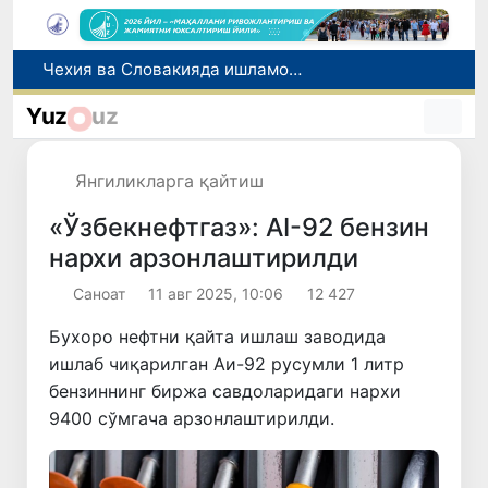
Боланинг фамилиясига отасининг исмини беришга рухсат берилади
Беҳруз Каримов фаолиятини Швейцариянинг «Лугано» клубида давом эттиради
Yuz
uz
Экстремистик ташкилотлар ва материалларнинг электрон реестри юритилади
Ўзбекистонда 2025 йилда коррупцияга оид жиноятлар бўйича 7 517 нафар шахс жавобгарликка тортилган
Янгиликларга қайтиш
Чехия ва Словакияда ишламоқчи бўлган тиббиёт мутахассислари рўйхатга олинади
«Ўзбекнефтгаз»: AI-92 бензин
нархи арзонлаштирилди
Саноат
11 авг 2025, 10:06
12 427
Бухоро нефтни қайта ишлаш заводида
ишлаб чиқарилган Аи-92 русумли 1 литр
бензиннинг биржа савдоларидаги нархи
9400 сўмгача арзонлаштирилди.