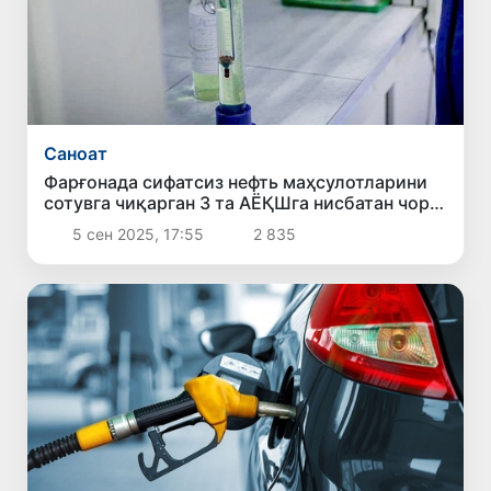
Саноат
Фарғонада сифатсиз нефть маҳсулотларини
сотувга чиқарган 3 та АЁҚШга нисбатан чора
кўрилди
5 сен 2025, 17:55
2 835