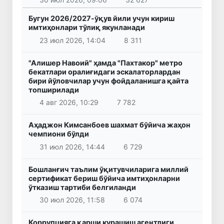
Бугун 2026/2027-ўқув йили учун кириш
имтиҳонлари тўлиқ якунланади
23 июл 2026, 14:04
8 311
"Алишер Навоий" ҳамда "Пахтакор" метро
бекатлари оралиғидаги эскалаторлардан
бири йўловчилар учун фойдаланишга қайта
топширилади
4 авг 2026, 10:29
7 782
Аҳаджон Кимсанбоев шахмат бўйича жаҳон
чемпиони бўлди
31 июл 2026, 14:44
6 729
Бошланғич таълим ўқитувчиларига миллий
сертификат бериш бўйича имтиҳонларни
ўтказиш тартиби белгиланди
30 июл 2026, 11:58
6 074
Коррупцияга қарши курашиш агентлиги