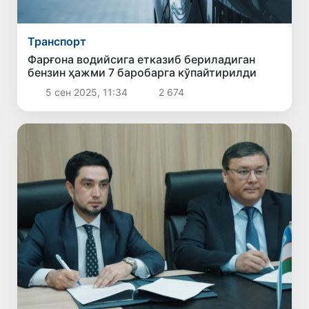
Транспорт
Фарғона водийсига етказиб бериладиган
бензин ҳажми 7 баробарга кўпайтирилди
5 сен 2025, 11:34
2 674