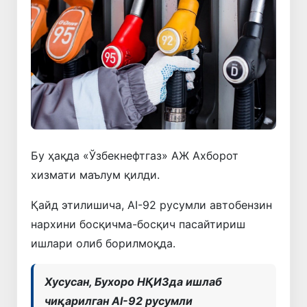
Бу ҳақда «Ўзбекнефтгаз» АЖ Ахборот
хизмати маълум қилди.
Қайд этилишича, AI-92 русумли автобензин
нархини босқичма-босқич пасайтириш
ишлари олиб борилмоқда.
Хусусан, Бухоро НҚИЗда ишлаб
чиқарилган AI-92 русумли