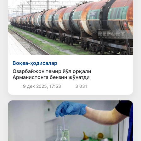
Воқеа-ҳодисалар
Озарбайжон темир йўл орқали
Арманистонга бензин жўнатди
19 дек 2025, 17:53
3 031