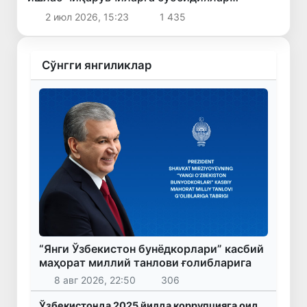
берилади
2 июл 2026, 15:23
1 435
Сўнгги янгиликлар
“Янги Ўзбекистон бунёдкорлари” касбий
маҳорат миллий танлови ғолибларига
8 авг 2026, 22:50
306
Ўзбекистонда 2025 йилда коррупцияга оид