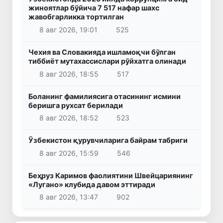
жиноятлар бўйича 7 517 нафар шахс
жавобгарликка тортилган
8 авг 2026, 19:01
525
Чехия ва Словакияда ишламоқчи бўлган
тиббиёт мутахассислари рўйхатга олинади
8 авг 2026, 18:55
517
Боланинг фамилиясига отасининг исмини
беришга рухсат берилади
8 авг 2026, 18:52
523
Ўзбекистон қурувчиларига байрам табриги
8 авг 2026, 15:59
546
Беҳруз Каримов фаолиятини Швейцариянинг
«Лугано» клубида давом эттиради
8 авг 2026, 13:47
902