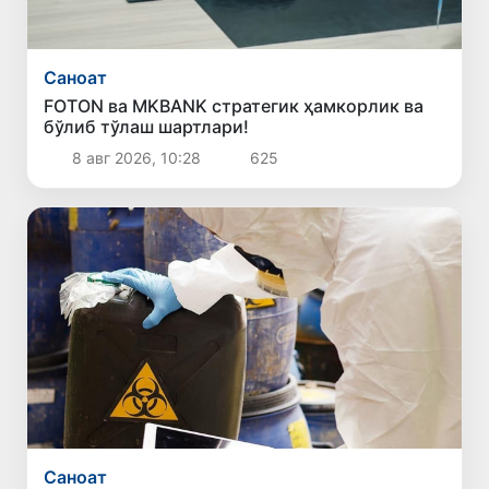
Саноат
FOTON ва MKBANK стратегик ҳамкорлик ва
бўлиб тўлаш шартлари!
8 авг 2026, 10:28
625
Саноат