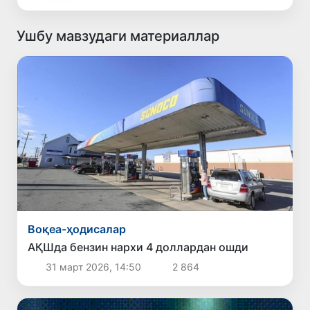
Ушбу мавзудаги материаллар
Воқеа-ҳодисалар
АҚШда бензин нархи 4 доллардан ошди
31 март 2026, 14:50
2 864