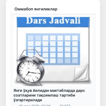
Оммабоп янгиликлар
Янги ўқув йилидан мактабларда дарс
соатларини тақсимлаш тартиби
ўзгартирилади
30 июл 2026, 09:06
32 627