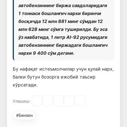
автобензиннинг биржа савдоларидаги
1 тоннаси бошланғич нархи биринчи
босқичда 12 млн 881 минг сўмдан 12
млн 628 минг сўмга туширилди. Бу эса
ўз навбатида, 1 литр AI-92 русумидаги
автобензиннинг биржадаги бошланғич
нархи 9 400 сўм дегани.
Бу нафақат истеъмолчилар учун қулай нарх,
балки бутун бозорга ижобий таъсир
кўрсатади.
Улашиш:
#Бензин