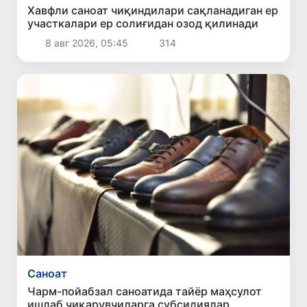
Хавфли саноат чиқиндилари сақланадиган ер
участкалари ер солиғидан озод қилинади
8 авг 2026, 05:45
314
Саноат
Чарм-пойабзал саноатида тайёр маҳсулот
ишлаб чиқарувчиларга субсидиялар