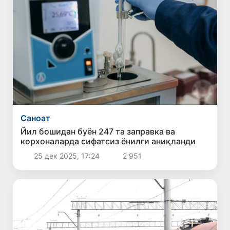
Саноат
Йил бошидан буён 247 та заправка ва
корхоналарда сифатсиз ёнилғи аниқланди
25 дек 2025, 17:24
2 951