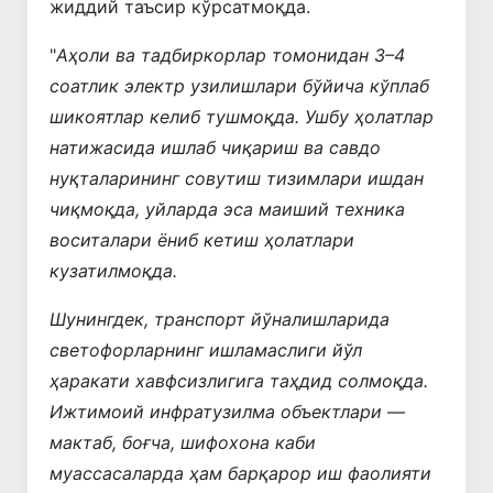
жиддий таъсир кўрсатмоқда.
"
Аҳоли ва тадбиркорлар томонидан 3–4
соатлик электр узилишлари бўйича кўплаб
шикоятлар келиб тушмоқда. Ушбу ҳолатлар
натижасида ишлаб чиқариш ва савдо
нуқталарининг совутиш тизимлари ишдан
чиқмоқда, уйларда эса маиший техника
воситалари ёниб кетиш ҳолатлари
кузатилмоқда.
Шунингдек, транспорт йўналишларида
светофорларнинг ишламаслиги йўл
ҳаракати хавфсизлигига таҳдид солмоқда.
Ижтимоий инфратузилма объектлари —
мактаб, боғча, шифохона каби
муассасаларда ҳам барқарор иш фаолияти