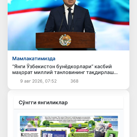
Мамлакатимизда
“Янги Ўзбекистон бунёдкорлари” касбий
маҳорат миллий танловининг тақдирлаш
маросими бўлиб ўтди
9 авг 2026, 07:52
368
Сўнгги янгиликлар