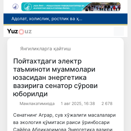
Ўзбекистонда зилзила содир бўлди
Сифатини тасдиқловчи ҳужжатлари бўлмаган дори воситаларининг муомалага киритилишининг олди олинди
Yuz
uz
Риэлторлик фаолияти тартибга солинди
“Мен таниган Ўзбекистон!”
Янгиликларга қайтиш
Адолат, холислик, ростлик ва ҳалоллик муҳитини яратишга қаратилган янги қонун тафсилоти
Пойтахтдаги электр
таъминоти муаммолари
юзасидан энергетика
вазирига сенатор сўрови
юборилди
Мамлакатимизда
1 авг 2025, 16:38
2 678
Сенатнинг Аграр, сув хўжалиги масалалари
ва экология қўмитаси раиси ўринбосари
Сайёра Абдикаримова Энергетика вазири