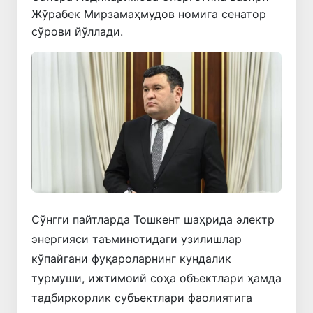
Жўрабек Мирзамаҳмудов номига сенатор
сўрови йўллади.
Сўнгги пайтларда Тошкент шаҳрида электр
энергияси таъминотидаги узилишлар
кўпайгани фуқароларнинг кундалик
турмуши, ижтимоий соҳа объектлари ҳамда
тадбиркорлик субъектлари фаолиятига