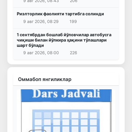
9 авг 2026, 08:43
206
Риэлторлик фаолияти тартибга солинди
9 авг 2026, 08:29
199
1 сентябрдан бошлаб йўловчилар автобусга
чиқиши билан йўлкира ҳақини тўлашлари
шарт бўлади
9 авг 2026, 08:00
226
Оммабоп янгиликлар