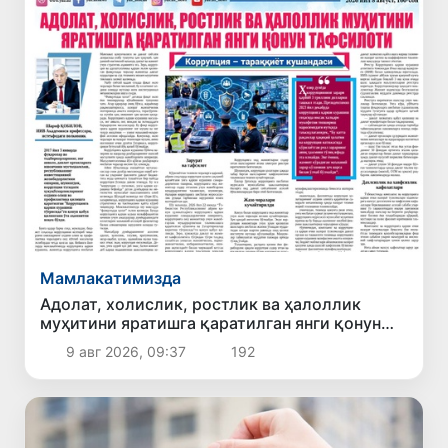
Мамлакатимизда
Адолат, холислик, ростлик ва ҳалоллик
муҳитини яратишга қаратилган янги қонун
тафсилоти
9 авг 2026, 09:37
192