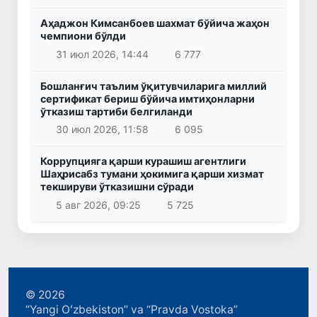
Аҳаджон Кимсанбоев шахмат бўйича жаҳон
чемпиони бўлди
31 июл 2026, 14:44
6 777
Бошланғич таълим ўқитувчиларига миллий
сертификат бериш бўйича имтиҳонларни
ўтказиш тартиби белгиланди
30 июл 2026, 11:58
6 095
Коррупцияга қарши курашиш агентлиги
Шаҳрисабз тумани ҳокимига қарши хизмат
текшируви ўтказишни сўради
5 авг 2026, 09:25
5 725
© 2026
“Yangi Oʻzbekiston” va “Pravda Vostoka”