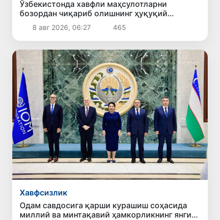
Ўзбекистонда хавфли маҳсулотларни
бозордан чиқариб олишнинг ҳуқуқий
механизми белгиланади
8 авг 2026, 06:27
465
Хавфсизлик
Одам савдосига қарши курашиш соҳасида
миллий ва минтақавий ҳамкорликнинг янги