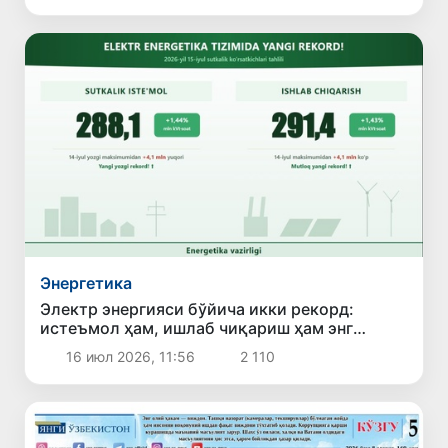
Энергетика
Электр энергияси бўйича икки рекорд:
истеъмол ҳам, ишлаб чиқариш ҳам энг
юқори кўрсаткичга чиқди
16 июл 2026, 11:56
2 110