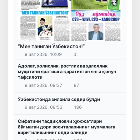
“Мен таниган Ўзбекистон!”
9 авг 2026, 10:09
0
Адолат, холислик, ростлик ва ҳалоллик
муҳитини яратишга қаратилган янги қонун
тафсилоти
9 авг 2026, 09:37
87
Ўзбекистонда зилзила содир бўлди
9 авг 2026, 08:53
186
Сифатини тасдиқловчи ҳужжатлари
бўлмаган дори воситаларининг муомалага
киритилишининг олди олинди