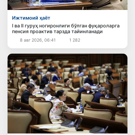
Ижтимоий ҳаёт
I ва II гуруҳ ногиронлиги бўлган фуқароларга
пенсия проактив тарзда тайинланади
8 авг 2026, 06:41
1 282