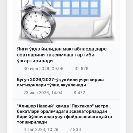
Янги ўқув йилидан мактабларда дарс
соатларини тақсимлаш тартиби
ўзгартирилади
30 июл 2026, 09:06
32 676
Бугун 2026/2027-ўқув йили учун кириш
имтиҳонлари тўлиқ якунланади
23 июл 2026, 14:04
8 472
"Алишер Навоий" ҳамда "Пахтакор" метро
бекатлари оралиғидаги эскалаторлардан
бири йўловчилар учун фойдаланишга қайта
топширилади
4 авг 2026, 10:29
7 836