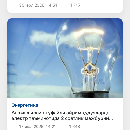
устувор йўналишлари белгилаб олинди
30 июл 2026, 14:51
1 747
Энергетика
Аномал иссиқ туфайли айрим ҳудудларда
электр таъминотида 2 соатлик мажбурий
чеклов жорий этилди
17 июл 2026, 14:21
1 648