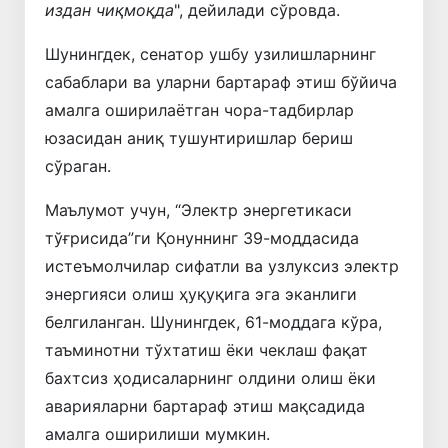
издан чиқмоқда
", дейилади сўровда.
Шунингдек, сенатор ушбу узилишларнинг
сабаблари ва уларни бартараф этиш бўйича
амалга оширилаётган чора-тадбирлар
юзасидан аниқ тушунтиришлар бериш
сўраган.
Маълумот учун, “Электр энергетикаси
тўғрисида”ги Қонуннинг 39-моддасида
истеъмолчилар сифатли ва узлуксиз электр
энергияси олиш ҳуқуқига эга эканлиги
белгиланган. Шунингдек, 61-моддага кўра,
таъминотни тўхтатиш ёки чеклаш фақат
бахтсиз ҳодисаларнинг олдини олиш ёки
аварияларни бартараф этиш мақсадида
амалга оширилиши мумкин.