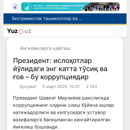
Ўзбекистон Журналистлар уюшмаси қошида Блогерлар ижодий кенгаши ташкил этилди
Кредит ва молиявий хизматлар рекламасига огоҳлантириш талаби киритилади
Yuz
uz
FOTON ва MKBANK стратегик ҳамкорлик ва бўлиб тўлаш шартлари!
Беҳруз Каримов фаолиятини Швейцариянинг «Лугано» клубида давом эттиради
Янгиликларга қайтиш
Экстремистик ташкилотлар ва материалларнинг электрон реестри юритилади
Президент: ислоҳотлар
йўлидаги энг катта тўсиқ ва
ғов – бу коррупциядир
Ҳукумат
5 март 2025, 10:31
2 592
Президент Шавкат Мирзиёев раислигида
коррупциянинг олдини олиш бўйича ишлар
натижадорлиги ва келгусидаги устувор
вазифаларга бағишланган кенгайтирилган
йиғилиш бошланди.