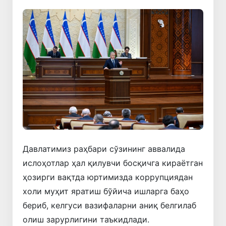
Давлатимиз раҳбари сўзининг аввалида
ислоҳотлар ҳал қилувчи босқичга кираётган
ҳозирги вақтда юртимизда коррупциядан
холи муҳит яратиш бўйича ишларга баҳо
бериб, келгуси вазифаларни аниқ белгилаб
олиш зарурлигини таъкидлади.