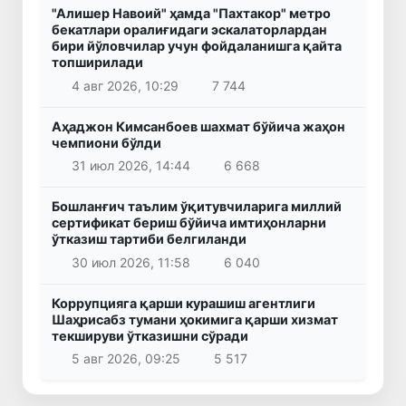
"Алишер Навоий" ҳамда "Пахтакор" метро
бекатлари оралиғидаги эскалаторлардан
бири йўловчилар учун фойдаланишга қайта
топширилади
4 авг 2026, 10:29
7 744
Аҳаджон Кимсанбоев шахмат бўйича жаҳон
чемпиони бўлди
31 июл 2026, 14:44
6 668
Бошланғич таълим ўқитувчиларига миллий
сертификат бериш бўйича имтиҳонларни
ўтказиш тартиби белгиланди
30 июл 2026, 11:58
6 040
Коррупцияга қарши курашиш агентлиги
Шаҳрисабз тумани ҳокимига қарши хизмат
текшируви ўтказишни сўради
5 авг 2026, 09:25
5 517