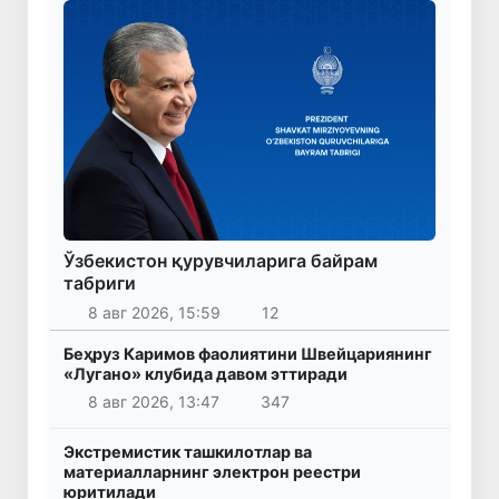
Ўзбекистон қурувчиларига байрам
табриги
8 авг 2026, 15:59
12
Беҳруз Каримов фаолиятини Швейцариянинг
«Лугано» клубида давом эттиради
8 авг 2026, 13:47
347
Экстремистик ташкилотлар ва
материалларнинг электрон реестри
юритилади