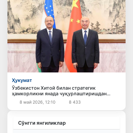
Ҳукумат
Ўзбекистон Хитой билан стратегик
ҳамкорликни янада чуқурлаштиришдан
манфаатдорлигини билдирди
8 май 2026, 12:10
8 433
Сўнгги янгиликлар