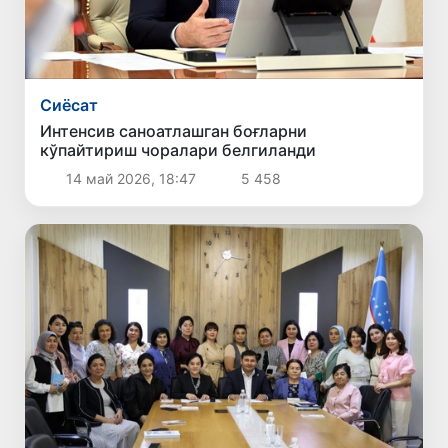
Сиёсат
Интенсив саноатлашган боғларни
кўпайтириш чоралари белгиланди
14 май 2026, 18:47
5 458