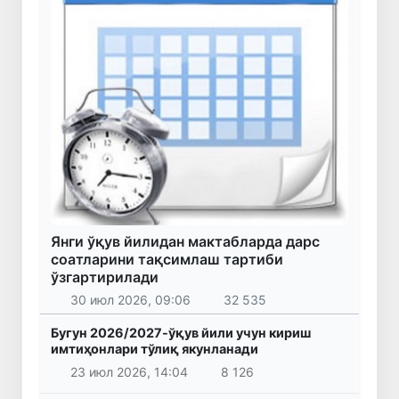
Янги ўқув йилидан мактабларда дарс
соатларини тақсимлаш тартиби
ўзгартирилади
30 июл 2026, 09:06
32 535
Бугун 2026/2027-ўқув йили учун кириш
имтиҳонлари тўлиқ якунланади
23 июл 2026, 14:04
8 126