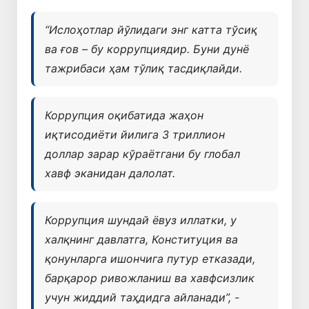
“
Ислоҳотлар йўлидаги энг катта тўсиқ
ва ғов – бу коррупциядир. Буни дунё
тажрибаси ҳам тўлиқ тасдиқлайди.
Коррупция оқибатида жаҳон
иқтисодиёти йилига 3 триллион
доллар зарар кўраётгани бу глобал
хавф эканидан далолат.
Коррупция шундай ёвуз иллатки, у
халқнинг давлатга, Конституция ва
қонунларга ишончига путур етказади,
барқарор ривожланиш ва хавфсизлик
учун жиддий таҳдидга айланади
”, -