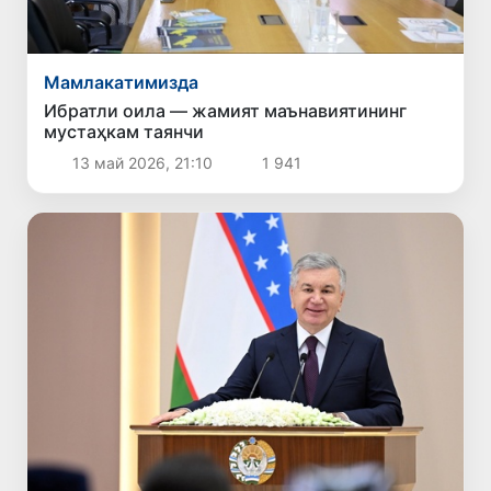
Мамлакатимизда
Ибратли оила — жамият маънавиятининг
мустаҳкам таянчи
13 май 2026, 21:10
1 941