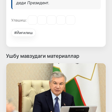
деди Президент.
Улашиш:
#Йиғилиш
Ушбу мавзудаги материаллар