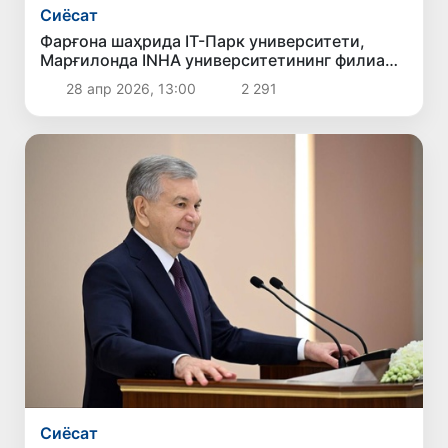
Сиёсат
Фарғона шаҳрида IT-Парк университети,
Марғилонда INHA университетининг филиали
очилади
28 апр 2026, 13:00
2 291
Сиёсат