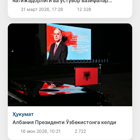
натижадорлиги ва устувор вазифалар
муҳокама қилинди
31 март 2026, 17:28
12 328
Ҳукумат
Албания Президенти Ўзбекистонга келди
16 июн 2026, 10:21
2 722